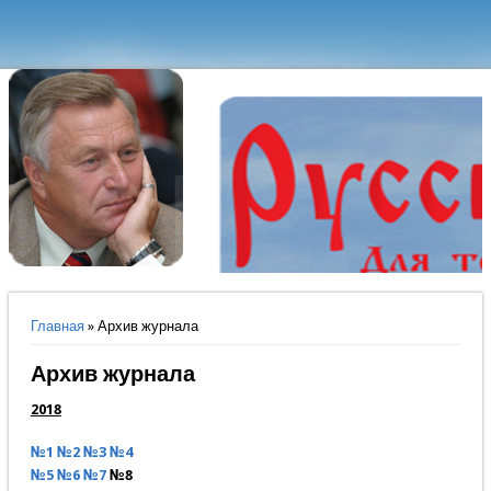
Вы здесь
Главная
» Архив журнала
Архив журнала
2018
№1
№2
№3
№4
№5
№6
№7
№8