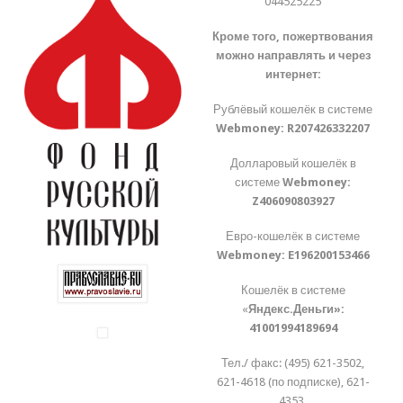
044525225
Кроме того, пожертвования
можно направлять и через
интернет:
Рублёвый кошелёк в системе
Webmoney:
R207426332207
Долларовый кошелёк в
системе
Webmoney:
Z406090803927
Евро-кошелёк в системе
Webmoney:
E196200153466
Кошелёк в системе
«
Яндекс.Деньги»:
41001994189694
Тел./ факс: (495) 621-3502,
621-4618 (по подписке), 621-
4353.