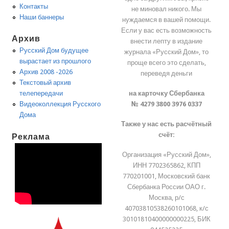
Контакты
не миновал никого. Мы
Наши баннеры
нуждаемся в вашей помощи.
Если у вас есть возможность
Архив
внести лепту в издание
Русский Дом будущее
журнала «Русский Дом», то
вырастает из прошлого
проще всего это сделать,
Архив 2008 -2026
переведя деньги
Текстовый архив
на карточку Сбербанка
телепередачи
№ 4279 3800 3976 0337
Видеоколлекция Русского
Дома
Также у нас есть расчётный
счёт:
Реклама
Организация «Русский Дом»,
ИНН 7702365862, КПП
770201001, Московский банк
Сбербанка России ОАО г.
Москва, р/с
40703810538260101068, к/с
30101810400000000225, БИК