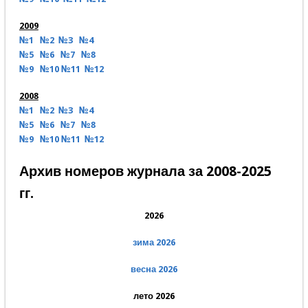
2009
№1
№2
№3
№4
№5
№6
№7
№8
№9
№10
№11
№12
2008
№1
№2
№3
№4
№5
№6
№7
№8
№9
№10
№11 №12
Архив номеров журнала за 2008-2025
гг.
2026
зима 2026
весна 2026
лето 2026