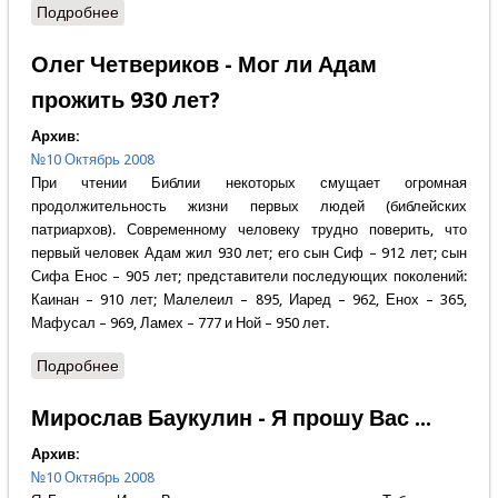
Подробнее
о Александр Кадашевский - Сохраненный от
безстрастия
Олег Четвериков - Мог ли Адам
прожить 930 лет?
Архив:
№10 Октябрь 2008
При чтении Библии некоторых смущает огромная
продолжительность жизни первых людей (библейских
патриархов). Современному человеку трудно поверить, что
первый человек Адам жил 930 лет; его сын Сиф – 912 лет; сын
Сифа Енос – 905 лет; представители последующих поколений:
Каинан – 910 лет; Малелеил – 895, Иаред – 962, Енох – 365,
Мафусал – 969, Ламех – 777 и Ной – 950 лет.
Подробнее
о Олег Четвериков - Мог ли Адам прожить 930 лет?
Мирослав Баукулин - Я прошу Вас ...
Архив:
№10 Октябрь 2008