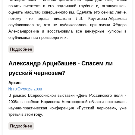
понять писателя в его подлинной глубине и, оглянувшись,
оценить масштаб совершённого им. Сделать это сейчас легче,
потому что вдова писателя Л.В. Крутикова-Абрамова
опубликовала то, что не публиковалось при жизни Фёдора
Александровича и восстановила все цензурные купюры в
опубликованных произведениях.
Подробнее
о Николай Коняев - Собрат праведного Артемия
Веркольского
Александр Арцибашев - Спасем ли
русский чернозем?
Архив:
№10 Октябрь 2008
В рамках Всероссийской выставки «День Российского поля –
2008» в посёлке Борисовка Белгородской области состоялась
научно-практическая конференция «Русский чернозём», уже
третья в этом году.
Подробнее
о Александр Арцибашев - Спасем ли русский
чернозем?