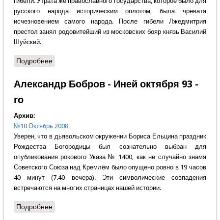
гибели. Утрата же православного государства, которое было для
русского народа историческим оплотом, была чревата
исчезновением самого народа. После гибели Лжедмитрия
престол занял родовитейший из московских бояр князь Василий
Шуйский.
Подробнее
о Владимир Жилкин - ТРОИЦКОЕ СИДЕНИЕ
Александр Бобров - Иней октября 93 -
го
Архив:
№10 Октябрь 2008
Уверен, что в дьявольском окружении Бориса Ельцина праздник
Рождества Богородицы был сознательно выбран для
опубликования рокового Указа № 1400, как не случайно знамя
Советского Союза над Кремлём было опущено ровно в 19 часов
40 минут (7.40 вечера). Эти символические совпадения
встречаются на многих страницах нашей истории.
Подробнее
о Александр Бобров - Иней октября 93 - го