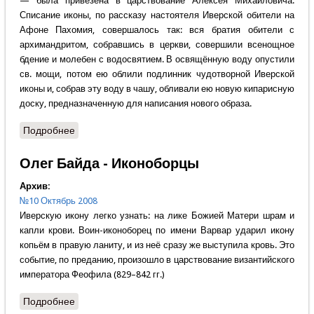
— была привезена в царствование Алексея Михайловича.
Списание иконы, по рассказу настоятеля Иверской обители на
Афоне Пахомия, совершалось так: вся братия обители с
архимандритом, собравшись в церкви, совершили всенощное
бдение и молебен с водосвятием. В освящённую воду опустили
св. мощи, потом ею облили подлинник чудотворной Иверской
иконы и, собрав эту воду в чашу, обливали ею новую кипарисную
доску, предназначенную для написания нового образа.
Подробнее
о Вратарница - 360 лет принесения в Москву
Иверской иконы Божией Матери.
Олег Байда - Иконоборцы
Архив:
№10 Октябрь 2008
Иверскую икону легко узнать: на лике Божией Матери шрам и
капли крови. Воин-иконоборец по имени Варвар ударил икону
копьём в правую ланиту, и из неё сразу же выступила кровь. Это
событие, по преданию, произошло в царствование византийского
императора Феофила (829–842 гг.)
Подробнее
о Олег Байда - Иконоборцы