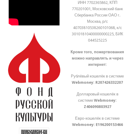
ИНН 7702365862, КПП
770201001, Московский банк
Сбербанка России ОАО г.
Москва, р/с
40703810538260101068, к/с
30101810400000000225, БИК
044525225
Кроме того, пожертвования
можно направлять и через
интернет:
Рублёвый кошелёк в системе
Webmoney:
R207426332207
Долларовый кошелёк в
системе
Webmoney:
Z406090803927
Евро-кошелёк в системе
Webmoney:
E196200153466