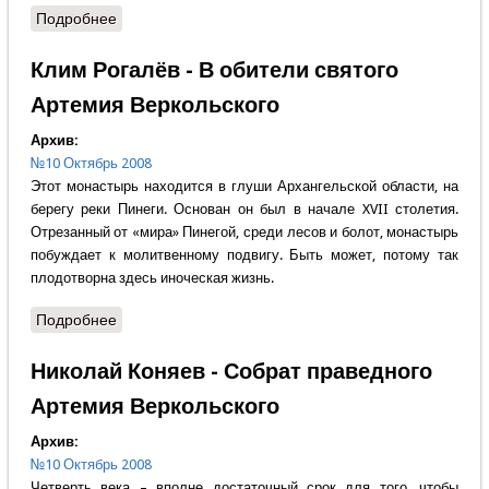
Подробнее
о Сергей Глазьев - Забытый урок
Клим Рогалёв - В обители святого
Артемия Веркольского
Архив:
№10 Октябрь 2008
Этот монастырь находится в глуши Архангельской области, на
берегу реки Пинеги. Основан он был в начале XVII столетия.
Отрезанный от «мира» Пинегой, среди лесов и болот, монастырь
побуждает к молитвенному подвигу. Быть может, потому так
плодотворна здесь иноческая жизнь.
Подробнее
о Клим Рогалёв - В обители святого Артемия
Веркольского
Николай Коняев - Собрат праведного
Артемия Веркольского
Архив:
№10 Октябрь 2008
Четверть века – вполне достаточный срок для того, чтобы