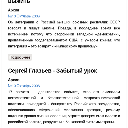
выжить
Архив:
№10 Октябрь 2008
Об интеграции с Россией бывших союзных республик СССР
говорят и пишут многие. Правда, в последнее время всё
истеричнее, потому что сторонники западной «демократии»,
проплаченные госдепартаментом США, с ужасом кричат, что
интеграция – это возврат к «имперскому прошлому»
Подробнее
о Дмитрий Орлов - Без России не выжить
Сергей Глазьев - Забытый урок
Архив:
№10 Октябрь 2008
17 августа – десятилетие события, ставшего символом
некомпетентной и безответственной макроэкономической
политики, приведшей к банкротству Российского государства,
обесцениванию сбережений миллионов граждан, резкому
падению уровня жизни населения, утрате доверия его к власти и
российской валюте, разрушению банковской системы страны.