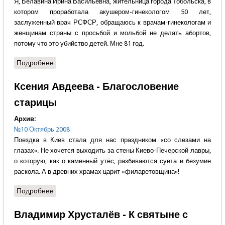
Я, Белавина Ирина Васильевна, жительница города Тобольска, в
котором проработала акушером-гинекологом 50 лет,
заслуженный врач РСФСР, обращаюсь к врачам-гинекологам и
женщинам страны с просьбой и мольбой не делать абортов,
потому что это убийство детей. Мне 81 год.
Подробнее
о Мирослав Баукулин - Я прошу Вас ...
Ксения Авдеева - Благословение
старицы
Архив:
№10 Октябрь 2008
Поездка в Киев стала для нас праздником «со слезами на
глазах». Не хочется выходить за стены Киево-Печерской лавры,
о которую, как о каменный утёс, разбиваются суета и безумие
раскола. А в древних храмах царит «филаретовщина»!
Подробнее
о Ксения Авдеева - Благословение старицы
Владимир Хрусталёв - К святыне с