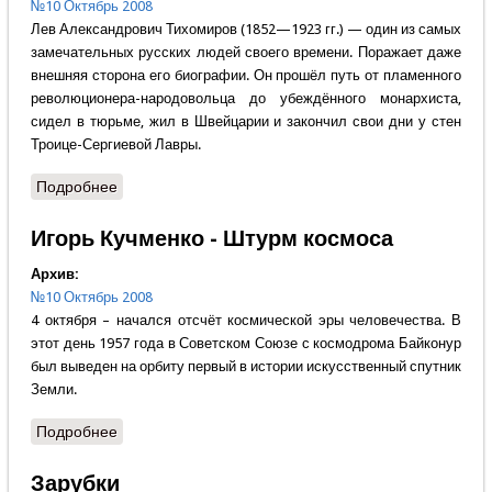
№10 Октябрь 2008
Лев Александрович Тихомиров (1852—1923 гг.) — один из самых
замечательных русских людей своего времени. Поражает даже
внешняя сторона его биографии. Он прошёл путь от пламенного
революционера-народовольца до убеждённого монархиста,
сидел в тюрьме, жил в Швейцарии и закончил свои дни у стен
Троице-Сергиевой Лавры.
Подробнее
о Виктор Тростников - Создатель науки о власти
Игорь Кучменко - Штурм космоса
Архив:
№10 Октябрь 2008
4 октября – начался отсчёт космической эры человечества. В
этот день 1957 года в Советском Союзе с космодрома Байконур
был выведен на орбиту первый в истории искусственный спутник
Земли.
Подробнее
о Игорь Кучменко - Штурм космоса
Зарубки