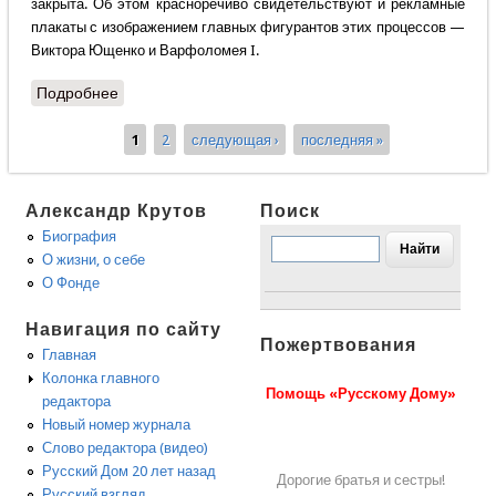
закрыта. Об этом красноречиво свидетельствуют и рекламные
плакаты с изображением главных фигурантов этих процессов —
Виктора Ющенко и Варфоломея I.
Подробнее
о Наталия Егорова - Православный выбор
1
2
следующая ›
последняя »
Страницы
Александр Крутов
Поиск
Биография
О жизни, о себе
О Фонде
Навигация по сайту
Пожертвования
Главная
Колонка главного
Помощь «Русскому Дому»
редактора
Новый номер журнала
Слово редактора (видео)
Русский Дом 20 лет назад
Дорогие братья и сестры!
Русский взгляд