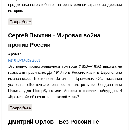
продиктованного любовью автора к родной стране, её древней
истории.
Подробнее
о Олег Бойко - С думой о России
Сергей Пыхтин - Мировая война
против России
Архив:
№10 Октябрь 2008
Эту войну, продолжавшуюся три года (1853—1856) никогда не
называли правильно. До 1917-го в России, как и в Европе, она
именовалась Восточной. Затем — Крымской. Оба названия
условны. «Восточная» она, если смотреть из Лондона или
Парижа. Для Петербурга или Москвы это звучит абсурдно. И
«Крымской» её назвать — с какой стати?
Подробнее
о Сергей Пыхтин - Мировая война против России
Дмитрий Орлов - Без России не