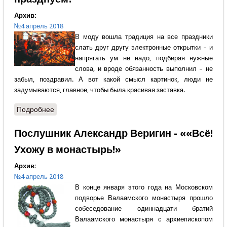
Архив:
№4 апрель 2018
В моду вошла традиция на все праздники
слать друг другу электронные открытки – и
напрягать ум не надо, подбирая нужные
слова, и вроде обязанность выполнил – не
забыл, поздравил. А вот какой смысл картинок, люди не
задумываются, главное, чтобы была красивая заставка.
Подробнее
о Протоиерей Виктор Иванов - Что празднуем?
Послушник Александр Веригин - ««Всё!
Ухожу в монастырь!»
Архив:
№4 апрель 2018
В конце января этого года на Московском
подворье Валаамского монастыря прошло
собеседование одиннадцати братий
Валаамского монастыря с архиепископом