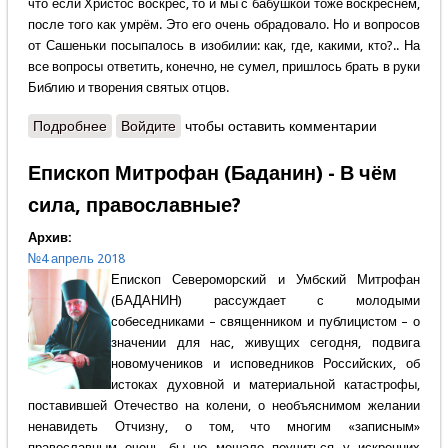
что если Христос воскрес, то и мы с бабушкой тоже воскреснем,
после того как умрём. Это его очень обрадовало. Но и вопросов
от Сашеньки посыпалось в изобилии: как, где, какими, кто?.. На
все вопросы ответить, конечно, не сумел, пришлось брать в руки
Библию и творения святых отцов.
Подробнее
о Александр Крутов - Слово редактора -
Войдите
чтобы оставить комментарии
Воскресение
Епископ Митрофан (Баданин) - В чём
сила, православные?
Архив:
№4 апрель 2018
Епископ Североморский и Умбский Митрофан
(БАДАНИН) рассуждает с молодыми
собеседниками – священником и публицистом – о
значении для нас, живущих сегодня, подвига
новомучеников и исповедников Российских, об
истоках духовной и материальной катастрофы,
поставившей Отечество на колени, о необъяснимом желании
ненавидеть Отчизну, о том, что многим «записным»
православным очень бы не мешало поучиться у искренних