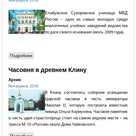
№4 апрель 2018
Елабужское Суворовское училище МВД
России – одно из самых молодых среди
аналогичных учебных заведений ведомства
по дате своего основания (июль 2009 года).
Подробнее
о Роман Илющенко - Елабужские суворовцы
Часовня в древнем Клину
Архив:
№4 апрель 2018
В Клину состоялось соборное освящение
Царской часовни в честь императора
Николая II, которую построила известная
певица Ольга Кормухина. Часовня-памятник
в честь царя-страстотерпца стоит на самом видном месте – на
трассе М-10 «Россия» около Дома Чайковского.