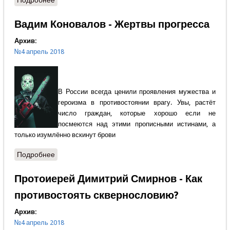
Подробнее
о Часовня в древнем Клину
Вадим Коновалов - Жертвы прогресса
Архив:
№4 апрель 2018
В России всегда ценили проявления мужества и
героизма в противостоянии врагу. Увы, растёт
число граждан, которые хорошо если не
посмеются над этими прописными истинами, а
только изумлённо вскинут брови
Подробнее
о Вадим Коновалов - Жертвы прогресса
Протоиерей Димитрий Смирнов - Как
противостоять сквернословию?
Архив:
№4 апрель 2018