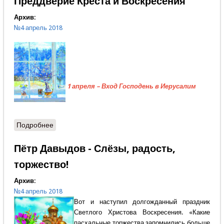
Преддверие Креста и Воскресения
Архив:
№4 апрель 2018
1 апреля – Вход Господень в Иерусалим
Подробнее
о Протоиерей Александр Шаргунов - Преддверие
Креста и Воскресения
Пётр Давыдов - Слёзы, радость,
торжество!
Архив:
№4 апрель 2018
Вот и наступил долгожданный праздник
Светлого Христова Воскресения. «Какие
пасхальные торжества запомнились больше