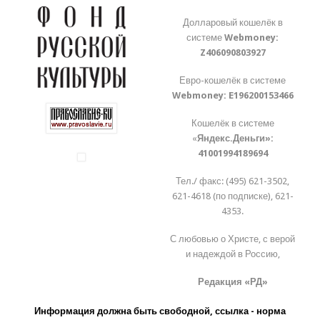
Долларовый кошелёк в
системе
Webmoney:
Z406090803927
Евро-кошелёк в системе
Webmoney:
E196200153466
Кошелёк в системе
«
Яндекс.Деньги»:
41001994189694
Тел./ факс: (495) 621-3502,
621-4618 (по подписке), 621-
4353.
С любовью о Христе, с верой
и надеждой в Россию,
Редакция «РД»
Информация должна быть свободной, ссылка - норма