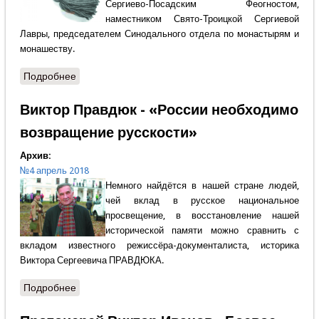
Сергиево-Посадским Феогностом,
наместником Свято-Троицкой Сергиевой
Лавры, председателем Синодального отдела по монастырям и
монашеству.
Подробнее
о Послушник Александр Веригин - ««Всё! Ухожу в
монастырь!»
Виктор Правдюк - «России необходимо
возвращение русскости»
Архив:
№4 апрель 2018
Немного найдётся в нашей стране людей,
чей вклад в русское национальное
просвещение, в восстановление нашей
исторической памяти можно сравнить с
вкладом известного режиссёра-документалиста, историка
Виктора Сергеевича ПРАВДЮКА.
Подробнее
о Виктор Правдюк - «России необходимо
возвращение русскости»