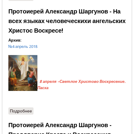
Благовещении – тайна Великой Субботы
Протоиерей Александр Шаргунов - На
всех языках человеческихи ангельских
Христос Воскресе!
Архив:
№4 апрель 2018
8 апреля –Светлое Христово Воскресение.
Пасха
Подробнее
о Протоиерей Александр Шаргунов - На всех
языках человеческихи ангельских Христос
Воскресе!
Протоиерей Александр Шаргунов -