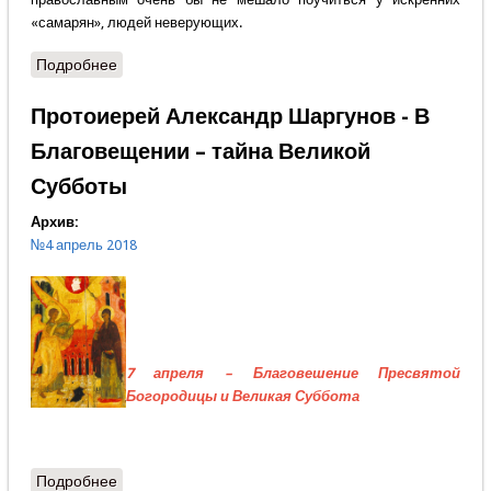
«самарян», людей неверующих.
Подробнее
о Епископ Митрофан (Баданин) - В чём сила,
православные?
Протоиерей Александр Шаргунов - В
Благовещении – тайна Великой
Субботы
Архив:
№4 апрель 2018
7 апреля – Благовешение Пресвятой
Богородицы и Великая Суббота
Подробнее
о Протоиерей Александр Шаргунов - В