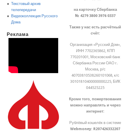
Текстовый архив
на карточку Сбербанка
телепередачи
№ 4279 3800 3976 0337
Видеоколлекция Русского
Дома
Также у нас есть расчётный
счёт:
Реклама
Организация «Русский Дом»,
ИНН 7702365862, КПП
770201001, Московский банк
Сбербанка России ОАО г.
Москва, р/с
40703810538260101068, к/с
30101810400000000225, БИК
044525225
Кроме того, пожертвования
можно направлять и через
интернет:
Рублёвый кошелёк в системе
Webmoney:
R207426332207