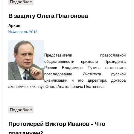
Подробнее
о Архимандрит Варсонофий (ПОДЫМА) - Царский
год и Германия
В защиту Олега Платонова
Архив:
№4 апрель 2018
Представители православной
общественности призвали Президента
России Владимира Путина остановить
преследование Института русской
цивилизации и его директора, доктора
экономических наук Олега Анатольевича Платонова.
Подробнее
о В защиту Олега Платонова
Протоиерей Виктор Иванов - Что
празднуем?