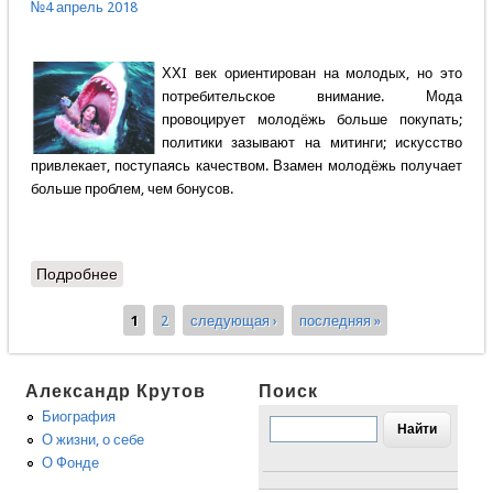
№4 апрель 2018
ХХI век ориентирован на молодых, но это
потребительское внимание. Мода
провоцирует молодёжь больше покупать;
политики зазывают на митинги; искусство
привлекает, поступаясь качеством. Взамен молодёжь получает
больше проблем, чем бонусов.
Подробнее
о Марина Струкова - Успех любой ценой?
1
2
следующая ›
последняя »
Страницы
Александр Крутов
Поиск
Биография
О жизни, о себе
О Фонде