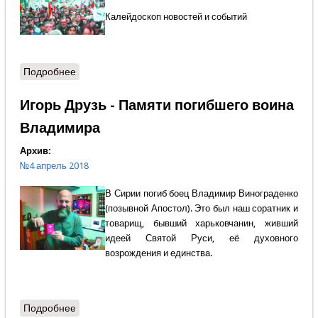
Калейдоскоп новостей и событий
Подробнее
о Международная панорама
Игорь Друзь - Памяти погибшего воина
Владимира
Архив:
№4 апрель 2018
В Сирии погиб боец Владимир Винограденко
(позывной Апостол). Это был наш соратник и
товарищ, бывший харьковчанин, живший
идеей Святой Руси, её духовного
возрождения и единства.
Подробнее
о Игорь Друзь - Памяти погибшего воина