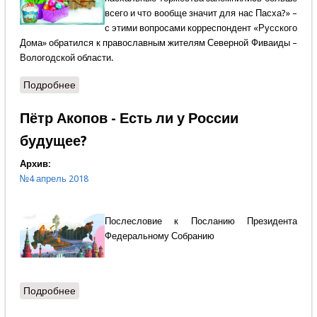
всего и что вообще значит для нас Пасха?» –
с этими вопросами корреспондент «Русского
Дома» обратился к православным жителям Северной Фиваиды –
Вологодской области.
Подробнее
о Пётр Давыдов - Слёзы, радость, торжество!
Пётр Акопов - Есть ли у России
будущее?
Архив:
№4 апрель 2018
Послесловие к Посланию Президента
Федеральному Собранию
Подробнее
о Пётр Акопов - Есть ли у России будущее?