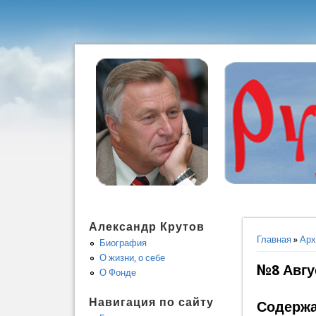
Александр Крутов
Вы здес
Главная
»
Арх
Биография
О жизни, о себе
№8 Авгу
О Фонде
Навигация по сайту
Содержа