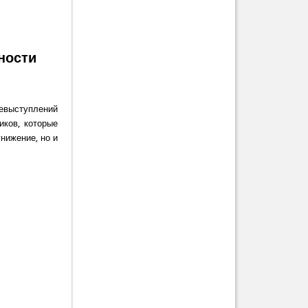
ности
евыступлений
иков, которые
нижение, но и