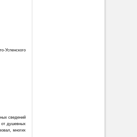
МАЕТ КРЕЩЕНИЕ…
о-Успенского
бных сведений
и от душевных
вовал, многих