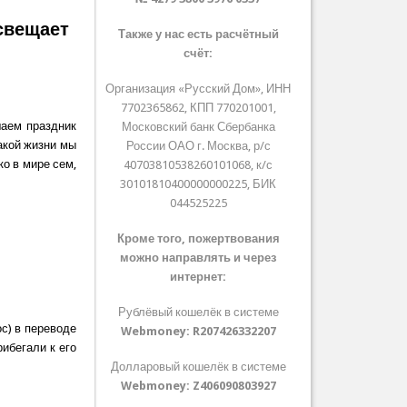
свещает
Также у нас есть расчётный
счёт:
Организация «Русский Дом», ИНН
7702365862, КПП 770201001,
шаем праздник
Московский банк Сбербанка
какой жизни мы
России ОАО г. Москва, р/с
ко в мире сем,
40703810538260101068, к/с
30101810400000000225, БИК
044525225
Кроме того, пожертвования
можно направлять и через
интернет:
Рублёвый кошелёк в системе
с) в переводе
Webmoney:
R207426332207
рибегали к его
Долларовый кошелёк в системе
Webmoney:
Z406090803927