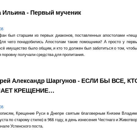
 Ильина - Первый мученик
08
фан был старшим из первых диаконов, поставленных апостолами «пещи
. Для чего понадобились Апостолам такие помощники? А просто у перв
сё имущество было общим, и кто то должен был заботиться о том, чтоб
поровну получали средства для пропитания.
о Надежда Ильина - Первый мученик
рей Александр Шаргунов - ЕСЛИ БЫ ВСЕ, КТ
АЕТ КРЕЩЕНИЕ…
08
тописям, Крещение Руси в Днепре святым благоверным Князем Владим
густа по старому стилю) в 988 году, в день изнесения Честнаго и Животв
ачале Успенского поста.