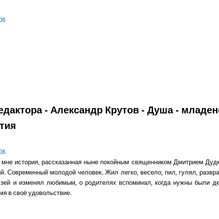
08
о Содержание номера
едактора - Александр Крутов - Душа - младе
тия
08
мне история, рассказанная ныне покойным священником Дмитрием Дудк
й. Современный молодой человек. Жил легко, весело, пил, гулял, развра
зей и изменял любимым, о родителях вспоминал, когда нужны были де
мя в своё удовольствие.
о Слово редактора - Александр Крутов - Душа - младенец бессмерт