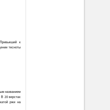
 Привыкший к
ении тесноты
вым названием
 В 20 верстах
жатой ржи на