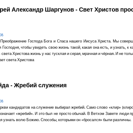
рей Александр Шаргунов - Свет Христов про
08
 Преображение Господа Бога и Спаса нашего Иисуса Христа. Мы совер
Господня, чтобы увидеть свою жизнь такой, какая она есть, и узнать, к 
 света Христова жизнь у нас тусклая и серая, мрачная и чёрная. И не толь
ает света Христова
о Протоиерей Александр Шаргунов - Свет Христов просвещает всех
йда - Жребий служения
08
ркви кандидатов на служение выбирал жребий. Само слово «клир» (клиро
означает «жребий». И это был не просто обычай. В Ветхом Завете люди п
я узнать волю Божию. Способы, которыми он «бросался» были различны.
о Олег Байда - Жребий служения