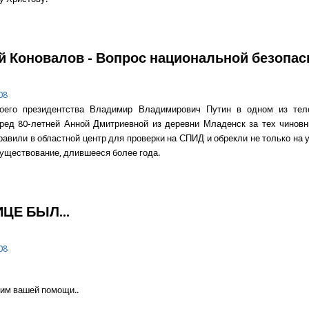
о Надежда Ильичёва - Врач милосердный
й Коновалов - Вопрос национальной безопас
08
оего президентства Владимир Владимирович Путин в одном из тел
ред 80-летней Анной Дмитриевной из деревни Младенск за тех чиновн
равили в областной центр для проверки на СПИД и обрекли не только на у
существование, длившееся более года.
о Геннадий Коновалов - Вопрос национальной безопасности
ЦЕ БЫЛ...
08
ашей помощи..