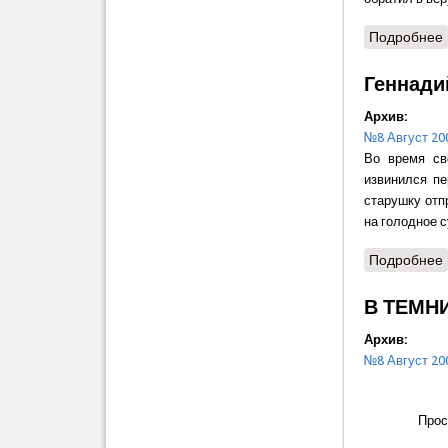
Подробнее
Геннади
Архив:
№8 Август 20
Во время св
извинился пе
старушку отп
на голодное 
Подробнее
В ТЕМНИ
Архив:
№8 Август 20
Просим в