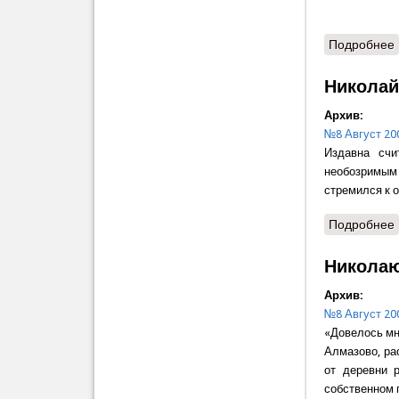
Подробнее
Николай
Архив:
№8 Август 20
Издавна счи
необозримым
стремился к 
Подробнее
Николаю
Архив:
№8 Август 20
«Довелось мн
Алмазово, ра
от деревни 
собственном 