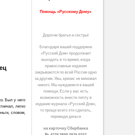
Помощь «Русскому Дому»
Дорогие братья и сестры!
Благодаря вашей поддержке
«Русский Дом» продолжает
выходить в то время, когда
православные издания
нец
закрываются по всей России одно
за другим. Увы, кризис не миновал
никого. Мы нуждаемся в вашей
помощи. Если у вас есть
возможность внести лепту в
о. Был у него
издание журнала «Русский Дом»,
тничал, легко
то проще всего это сделать,
ньги, словом,
переведя деньги
на карточку Сбербанка
ия
№ 4279 3800 3976 0337