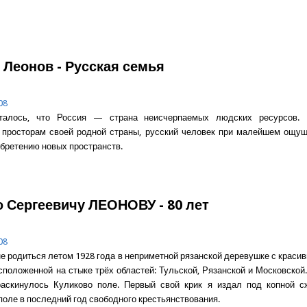
о В ТЕМНИЦЕ БЫЛ...
 Леонов - Русская семья
08
талось, что Россия — страна неисчерпаемых людских ресурсов.
 просторам своей родной страны, русский человек при малейшем ощущ
обретению новых пространств.
о Николай Леонов - Русская семья
 Сергеевичу ЛЕОНОВУ - 80 лет
08
е родиться летом 1928 года в неприметной рязанской деревушке с краси
сположенной на стыке трёх областей: Тульской, Рязанской и Московской.
раскинулось Куликово поле. Первый свой крик я издал под копной с
поле в последний год свободного крестьянствования.