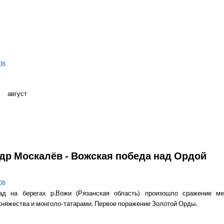
о Николаю Сергеевичу ЛЕОНОВУ - 80 лет
08
уст
о Зарубки
др Москалёв - Вожская победа над Ордой
08
ад на берегах р.Вожи (Рязанская область) произошло сражение м
княжества и монголо-татарами. Первое поражение Золотой Орды.
о Александр Москалёв - Вожская победа над Ордой