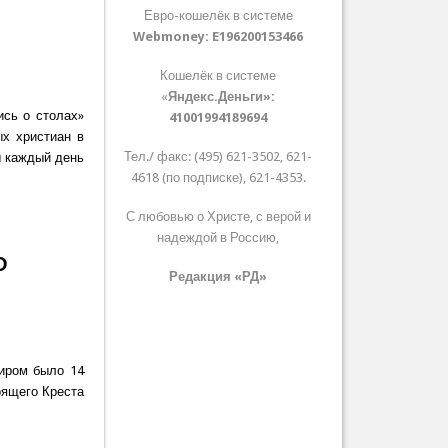
Евро-кошелёк в системе
Webmoney:
E196200153466
Кошелёк в системе
«
Яндекс.Деньги»:
сь о столах»
41001994189694
ых христиан в
Тел./ факс: (495) 621-3502, 621-
ы каждый день
4618 (по подписке), 621-4353.
С любовью о Христе, с верой и
надеждой в Россию,
О
Редакция «РД»
иром было 14
орящего Креста