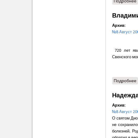
Подробнее
Владими
Архив:
№8 Август 20
720 лет явл
Свенского мо
Подробнее
Надежда
Архив:
№8 Август 20
О святом Дио
не сохранило
болезней. Ро
обратил в вер