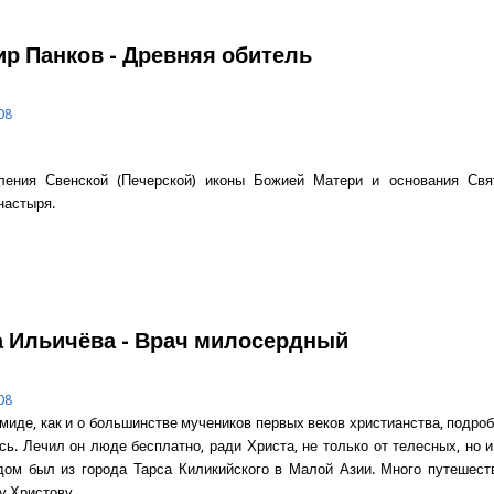
о Протоиерей Александр Шаргунов - ЕСЛИ БЫ ВСЕ, КТО ПРИНИ
р Панков - Древняя обитель
08
ения Свенской (Печерской) иконы Божией Матери и основания Свят
настыря.
о Владимир Панков - Древняя обитель
 Ильичёва - Врач милосердный
08
миде, как и о большинстве мучеников первых веков христианства, подро
сь. Лечил он люде бесплатно, ради Христа, не только от телесных, но 
дом был из города Тарса Киликийского в Малой Азии. Много путешест
у Христову.