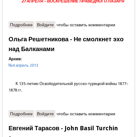
27 АПРЕЛЯ – ВОСКРЕШЕНИЕ ПРАВЕДНОГО ЛАЗАРЯ
Подробнее
о Алексей Торба - Рать святая
Войдите
чтобы оставить комментарии
Ольга Решетникова - Не смолкнет эхо
над Балканами
Архив:
№4 апрель 2013
К 135-летию Освободительной русско-турецкой войны 1877–
1878 гг.
Подробнее
о Ольга Решетникова - Не смолкнет эхо над
Войдите
чтобы оставить комментарии
Балканами
Евгений Тарасов - John Basil Turchin