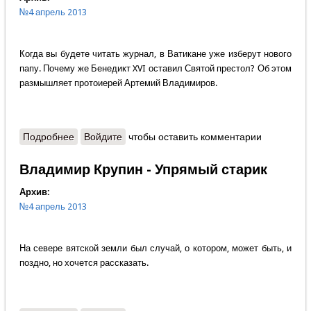
№4 апрель 2013
Когда вы будете читать журнал, в Ватикане уже изберут нового
папу. Почему же Бенедикт XVI оставил Святой престол? Об этом
размышляет протоиерей Артемий Владимиров.
Подробнее
о Протоиерей Артемий Владимиров - Что ждёт
Войдите
чтобы оставить комментарии
Католическую Церковь?
Владимир Крупин - Упрямый старик
Архив:
№4 апрель 2013
На севере вятской земли был случай, о котором, может быть, и
поздно, но хочется рассказать.