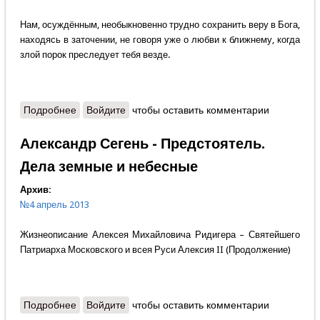
Нам, осуждённым, необыкновенно трудно сохранить веру в Бога,
находясь в заточении, не говоря уже о любви к ближнему, когда
злой порок преследует тебя везде.
Подробнее
о Нам пишут - Уважаемая редакция!
Войдите
чтобы оставить комментарии
Александр Сегень - Предстоятель.
Дела земные и небесные
Архив:
№4 апрель 2013
Жизнеописание Алексея Михайловича Ридигера – Святейшего
Патриарха Московского и всея Руси Алексия II (Продолжение)
Подробнее
о Александр Сегень - Предстоятель. Дела земные
Войдите
чтобы оставить комментарии