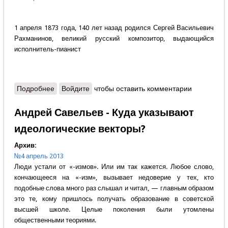
1 апреля 1873 года, 140 лет назад родился Сергей Васильевич
Рахманинов, великий русский композитор, выдающийся
исполнитель-пианист
Подробнее
о Александр Кадашевский - Музыка святой Руси
Войдите
чтобы оставить комментарии
Андрей Савельев - Куда указывают
идеологические векторы?
Архив:
№4 апрель 2013
Люди устали от «-измов». Или им так кажется. Любое слово,
кончающееся на «-изм», вызывает недоверие у тех, кто
подобные слова много раз слышал и читал, — главным образом
это те, кому пришлось получать образование в советской
высшей школе. Целые поколения были утомлены
общественными теориями.