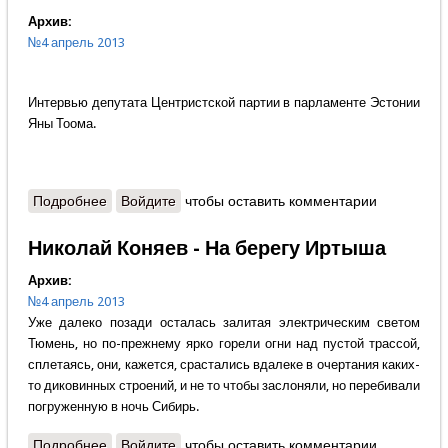
Архив:
№4 апрель 2013
Интервью депутата Центристской партии в парламенте Эстонии
Яны Тоома.
Подробнее
о Пётр Давыдов - Русские в Эстонии
Войдите
чтобы оставить комментарии
Николай Коняев - На берегу Иртыша
Архив:
№4 апрель 2013
Уже далеко позади осталась залитая электрическим светом
Тюмень, но по-прежнему ярко горели огни над пустой трассой,
сплетаясь, они, кажется, срастались вдалеке в очертания каких-
то диковинных строений, и не то чтобы заслоняли, но перебивали
погруженную в ночь Сибирь.
Подробнее
о Николай Коняев - На берегу Иртыша
Войдите
чтобы оставить комментарии