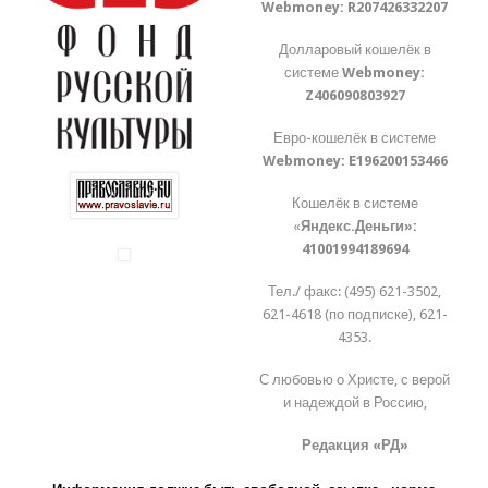
Webmoney:
R207426332207
Долларовый кошелёк в
системе
Webmoney:
Z406090803927
Евро-кошелёк в системе
Webmoney:
E196200153466
Кошелёк в системе
«
Яндекс.Деньги»:
41001994189694
Тел./ факс: (495) 621-3502,
621-4618 (по подписке), 621-
4353.
С любовью о Христе, с верой
и надеждой в Россию,
Редакция «РД»