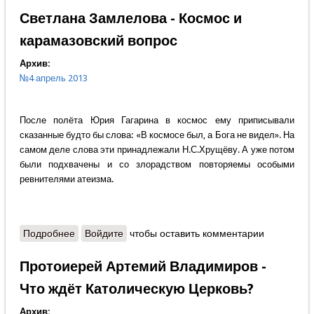
и небесные
Светлана Замлелова - Космос и
карамазовский вопрос
Архив:
№4 апрель 2013
После полёта Юрия Гагарина в космос ему приписывали
сказанные будто бы слова: «В космосе был, а Бога не видел». На
самом деле слова эти принадлежали Н.С.Хрущёву. А уже потом
были подхвачены и со злорадством повторяемы особыми
ревнителями атеизма.
Подробнее
о Светлана Замлелова - Космос и карамазовский
Войдите
чтобы оставить комментарии
вопрос
Протоиерей Артемий Владимиров -
Что ждёт Католическую Церковь?
Архив: