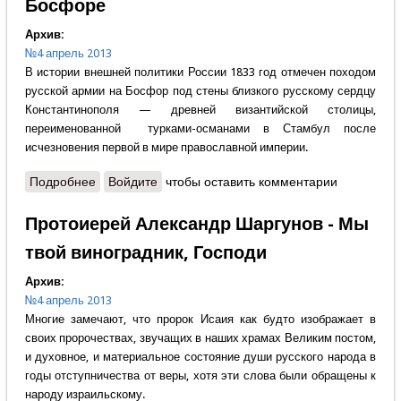
Босфоре
Архив:
№4 апрель 2013
В истории внешней политики России 1833 год отмечен походом
русской армии на Босфор под стены близкого русскому сердцу
Константинополя — древней византийской столицы,
переименованной турками-османами в Стамбул после
исчезновения первой в мире православной империи.
Подробнее
о Ирина Свистунова - Русская армия на Босфоре
Войдите
чтобы оставить комментарии
Протоиерей Александр Шаргунов - Мы
твой виноградник, Господи
Архив:
№4 апрель 2013
Многие замечают, что пророк Исаия как будто изображает в
своих пророчествах, звучащих в наших храмах Великим постом,
и духовное, и материальное состояние души русского народа в
годы отступничества от веры, хотя эти слова были обращены к
народу израильскому.