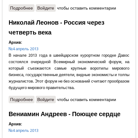
Подробнее
о Феномен русофобии: истоки и современность
Войдите
чтобы оставить комментарии
Николай Леонов - Россия через
четверть века
Архив:
№4 апрель 2013
В начале 2013 года в швейцарском курортном городке Давос
состоялся очередной Всемирный экономический форум, на
который съезжаются самые крупные воротилы мирового
бизнеса, государственные деятели, видные экономисты и толпы
журналистов. Этот форум не без оснований считают прообразом
будущего мирового правительства.
Подробнее
о Николай Леонов - Россия через четверть века
Войдите
чтобы оставить комментарии
Вениамин Андреев - Поющее сердце
Архив:
№4 апрель 2013