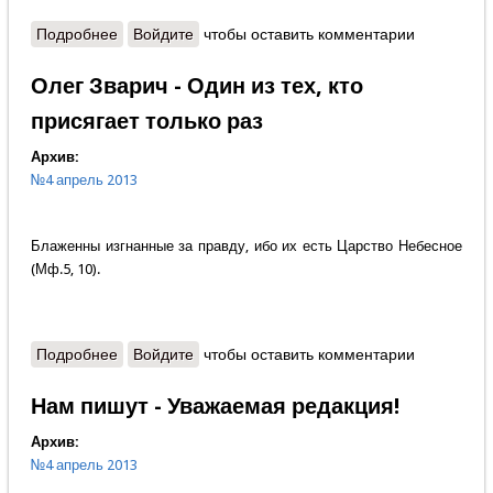
Подробнее
о Протоиерей Александр Шаргунов - Мы твой
Войдите
чтобы оставить комментарии
виноградник, Господи
Олег Зварич - Один из тех, кто
присягает только раз
Архив:
№4 апрель 2013
Блаженны изгнанные за правду, ибо их есть Царство Небесное
(Мф.5, 10).
Подробнее
о Олег Зварич - Один из тех, кто присягает только
Войдите
чтобы оставить комментарии
раз
Нам пишут - Уважаемая редакция!
Архив:
№4 апрель 2013