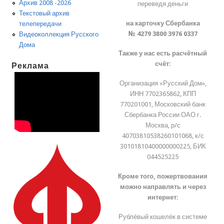
Архив 2008 -2026
переведя деньги
Текстовый архив
на карточку Сбербанка
телепередачи
№ 4279 3800 3976 0337
Видеоколлекция Русского
Дома
Также у нас есть расчётный
счёт:
Реклама
Организация «Русский Дом»,
ИНН 7702365862, КПП
770201001, Московский банк
Сбербанка России ОАО г.
Москва, р/с
40703810538260101068, к/с
30101810400000000225, БИК
044525225
Кроме того, пожертвования
можно направлять и через
интернет:
Рублёвый кошелёк в системе