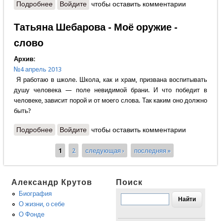
Подробнее
о Владимир Крупин - Упрямый старик
Войдите
чтобы оставить комментарии
Татьяна Шебарова - Моё оружие -
слово
Архив:
№4 апрель 2013
Я работаю в школе. Школа, как и храм, призвана воспитывать
душу человека — поле невидимой брани. И что победит в
человеке, зависит порой и от моего слова. Так каким оно должно
быть?
Подробнее
о Татьяна Шебарова - Моё оружие - слово
Войдите
чтобы оставить комментарии
1
2
следующая ›
последняя »
Страницы
Александр Крутов
Поиск
Биография
О жизни, о себе
О Фонде