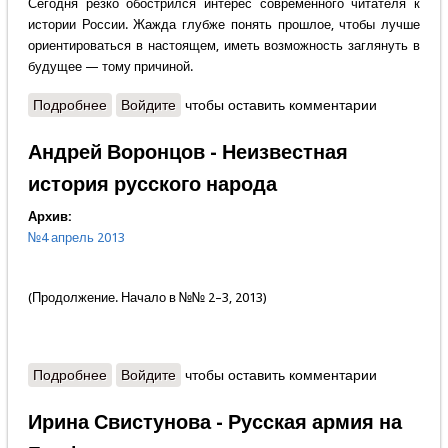
Сегодня резко обострился интерес современного читателя к
истории России. Жажда глубже понять прошлое, чтобы лучше
ориентироваться в настоящем, иметь возможность заглянуть в
будущее — тому причиной.
Подробнее
о Лев Анисов - Художник с Урала
Войдите
чтобы оставить комментарии
Андрей Воронцов - Неизвестная
история русского народа
Архив:
№4 апрель 2013
(Продолжение. Начало в №№ 2–3, 2013)
Подробнее
о Андрей Воронцов - Неизвестная история
Войдите
чтобы оставить комментарии
русского народа
Ирина Свистунова - Русская армия на