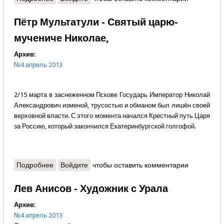
Пётр Мультатули - Святый царю-
мучениче Николае,
Архив:
№4 апрель 2013
2/15 марта в заснеженном Пскове Государь Император Николай
Александрович изменой, трусостью и обманом был лишён своей
верховной власти. С этого момента начался Крестный путь Царя
за Россию, который закончился Екатеринбургской голгофой.
Подробнее
о Пётр Мультатули - Святый царю-мучениче
Войдите
чтобы оставить комментарии
Николае,
Лев Анисов - Художник с Урала
Архив:
№4 апрель 2013