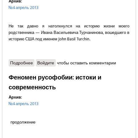
Архив:
№4 апрель 2013
Не так давно я натолкнулся на историю жизни моего
родственника — Ивана Васильевича Турчанинова, вошедшего в
историю США под именем John Basil Turchin.
Подробнее
о Евгений Тарасов - John Basil Turchin
Войдите
чтобы оставить комментарии
Феномен русофобии: истоки и
современность
Архив:
№4 апрель 2013
продолжение