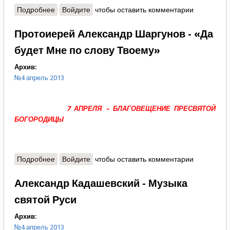
Подробнее
о Владимир Панков - Образец веры и благочестия
Войдите
чтобы оставить комментарии
Протоиерей Александр Шаргунов - «Да
будет Мне по слову Твоему»
Архив:
№4 апрель 2013
7 АПРЕЛЯ – БЛАГОВЕЩЕНИЕ ПРЕСВЯТОЙ
БОГОРОДИЦЫ
Подробнее
о Протоиерей Александр Шаргунов - «Да будет
Войдите
чтобы оставить комментарии
Мне по слову Твоему»
Александр Кадашевский - Музыка
святой Руси
Архив:
№4 апрель 2013