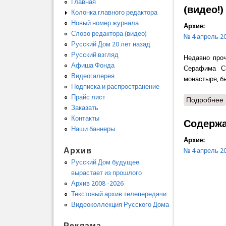
Главная
(видео!)
Колонка главного редактора
Новый номер журнала
Архив:
Слово редактора (видео)
№ 4 апрель 2
Русский Дом 20 лет назад
Русский взгляд
Недавно проч
Афиша Фонда
Серафима Са
Видеогалерея
монастыря, б
Подписка и распространение
Прайс лист
Подробнее
Заказать
Контакты
Содерж
Наши баннеры
Архив:
Архив
№ 4 апрель 2
Русский Дом будущее
вырастает из прошлого
Архив 2008 -2026
Текстовый архив телепередачи
Видеоколлекция Русского Дома
Реклама