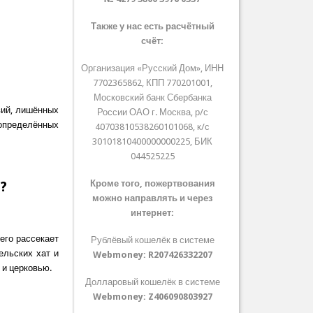
Также у нас есть расчётный
счёт:
Организация «Русский Дом», ИНН
7702365862, КПП 770201001,
Московский банк Сбербанка
вий, лишённых
России ОАО г. Москва, р/с
определённых
40703810538260101068, к/с
30101810400000000225, БИК
044525225
?
Кроме того, пожертвования
можно направлять и через
интернет:
 его рассекает
Рублёвый кошелёк в системе
ельских хат и
Webmoney:
R207426332207
 и церковью.
Долларовый кошелёк в системе
Webmoney:
Z406090803927