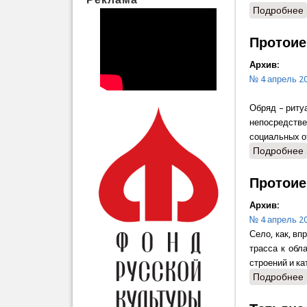
Подробнее
Протоие
Архив:
№ 4 апрель 2
Обряд – риту
непосредств
социальных о
Подробнее
Протоие
Архив:
№ 4 апрель 2
Село, как, вп
трасса к обл
строений и ка
Подробнее