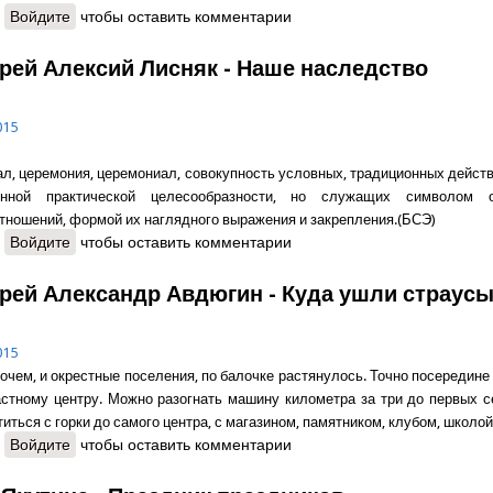
о Содержание
Войдите
чтобы оставить комментарии
рей Алексий Лисняк - Наше наследство
015
ал, церемония, церемониал, совокупность условных, традиционных дейст
енной практической целесообразности, но служащих символом 
тношений, формой их наглядного выражения и закрепления.(БСЭ)
о Протоиерей Алексий Лисняк - Наше наследство
Войдите
чтобы оставить комментарии
рей Александр Авдюгин - Куда ушли страусы
015
рочем, и окрестные поселения, по балочке растянулось. Точно посередине
астному центру. Можно разогнать машину километра за три до первых с
титься с горки до самого центра, с магазином, памятником, клубом, школой
о Протоиерей Александр Авдюгин - Куда ушли страусы?
Войдите
чтобы оставить комментарии