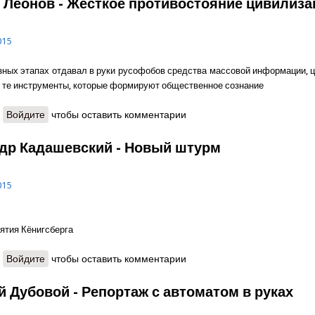
 Леонов - Жёсткое противостояние цивилиза
015
зных этапах отдавал в руки русофобов средства массовой информации, 
 е. те инструменты, которые формируют общественное сознание
о Николай Леонов - Жёсткое противостояние цивилизаций
Войдите
чтобы оставить комментарии
др Кадашевский - Новый штурм
015
зятия Кёнигсберга
о Александр Кадашевский - Новый штурм
Войдите
чтобы оставить комментарии
й Дубовой - Репортаж с автоматом в руках