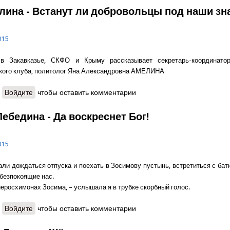
лина - Встанут ли добровольцы под наши зн
015
в Закавказье, СКФО и Крыму рассказывает секретарь-координатор
кого клуба, политолог Яна Александровна АМЕЛИНА
о Яна Амелина - Встанут ли добровольцы под наши знамёна?
Войдите
чтобы оставить комментарии
ебедина - Да воскреснет Бог!
015
ли дождаться отпуска и поехать в Зосимову пустынь, встретиться с бат
 безпокоящие нас.
иеросхимонах Зосима, – услышала я в трубке скорбный голос.
о Галина Лебедина - Да воскреснет Бог!
Войдите
чтобы оставить комментарии