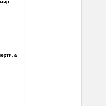
 мир
ерти, а
зни