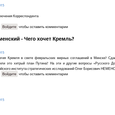
015
лючения Корреспондента
о Геннадий Дубовой - Репортаж с автоматом в руках
Войдите
чтобы оставить комментарии
менский - Чего хочет Кремль?
015
тегия Кремля в свете февральских мирных соглашений в Минске? Сда
или это хитрый план Путина? На эти и другие вопросы «Русского До
ийского института стратегических исследований Олег Борисович НЕМЕН
о Олег Неменский - Чего хочет Кремль?
Войдите
чтобы оставить комментарии
015