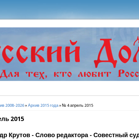
ь
ив 2008-2026
»
Архив 2015 года
» № 4 апрель 2015
ель 2015
др Крутов - Слово редактора - Совестный су