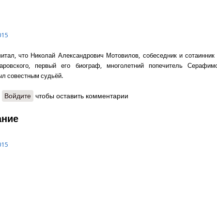
015
итал, что Николай Александрович Мотовилов, собеседник и сотаинник
ровского, первый его биограф, многолетний попечитель Серафимо
ыл совестным судьёй.
о Александр Крутов - Слово редактора - Совестный суд (видео!)
Войдите
чтобы оставить комментарии
ание
015