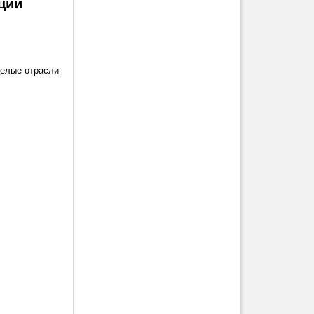
ций
целые отрасли