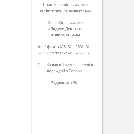
Евро-кошелёк в системе
Webmoney:
E196200153466
Кошелёк в системе
«
Яндекс.Деньги»:
41001994189694
Тел./ факс: (495) 621-3502, 621-
4618 (по подписке), 621-4353.
С любовью о Христе, с верой и
надеждой в Россию,
Редакция «РД»