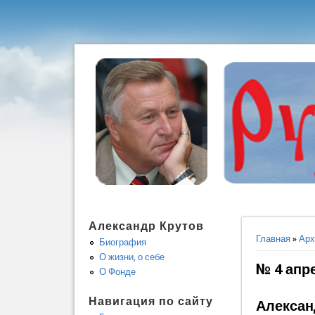
Александр Крутов
Вы здес
Главная
»
Арх
Биография
О жизни, о себе
№ 4 апр
О Фонде
Навигация по сайту
Алексан