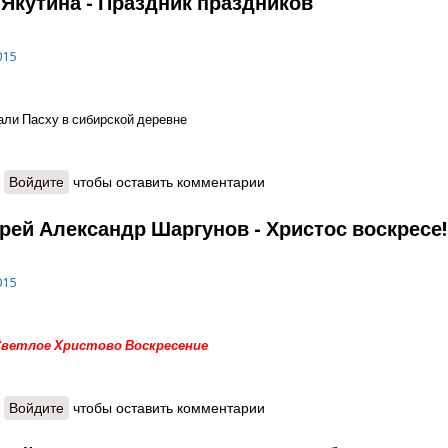
 Якутина - Праздник праздников
015
али Пасху в сибирской деревне
о Татьяна Якутина - Праздник праздников
Войдите
чтобы оставить комментарии
рей Александр Шаргунов - Христос воскресе!
015
 Светлое Христово Воскресение
о Протоиерей Александр Шаргунов - Христос воскресе!
Войдите
чтобы оставить комментарии