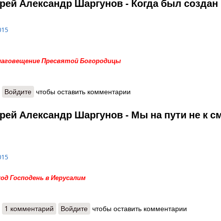
рей Александр Шаргунов - Когда был создан
015
Благовещение Пресвятой Богородицы
о Протоиерей Александр Шаргунов - Когда был создан мир
Войдите
чтобы оставить комментарии
рей Александр Шаргунов - Мы на пути не к см
015
Вход Господень в Иерусалим
о Протоиерей Александр Шаргунов - Мы на пути не к смерти, а к жи
1 комментарий
Войдите
чтобы оставить комментарии