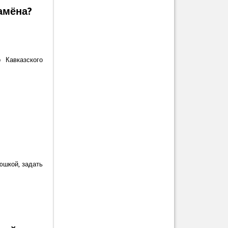
амёна?
 Кавказского
юшкой, задать