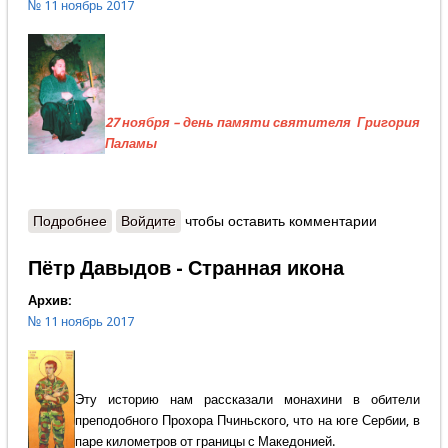
№ 11 ноябрь 2017
27 ноября – день памяти святителя Григория
Паламы
Подробнее
о Священник Димитрий Шишкин - Фото на память
Войдите
чтобы оставить комментарии
Пётр Давыдов - Странная икона
Архив:
№ 11 ноябрь 2017
Эту историю нам рассказали монахини в обители
преподобного Прохора Пчиньского, что на юге Сербии, в
паре километров от границы с Македонией.