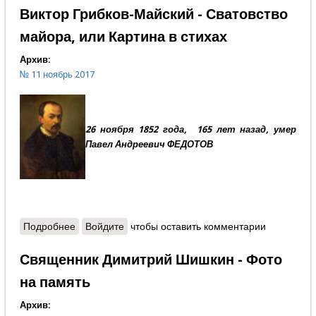
Виктор Грибков-Майский - Сватовство
майора, или Картина в стихах
Архив:
№ 11 ноябрь 2017
26 ноября 1852 года, 165 лет назад, умер
Павел Андреевич ФЕДОТОВ
Подробнее
о Виктор Грибков-Майский - Сватовство майора,
Войдите
чтобы оставить комментарии
или Картина в стихах
Священник Димитрий Шишкин - Фото
на память
Архив: