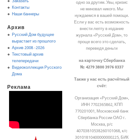
Заказать
одно за другим. Увы, кризис
Контакты
не миновал никого. Мы
Наши баннеры
нуждаемся в вашей помощи.
Если у вас есть возможность
Архив
внести лепту в издание
Русский Дом будущее
журнала «Русский Дом», то
вырастает из прошлого
проще всего это сделать,
Архив 2008 -2026
переведя деньги
Текстовый архив
на карточку Сбербанка
телепередачи
№ 4279 3800 3976 0337
Видеоколлекция Русского
Дома
Также у нас есть расчётный
счёт:
Реклама
Организация «Русский Дом»,
ИНН 7702365862, КПП
770201001, Московский банк
Сбербанка России ОАО г.
Москва, р/с
40703810538260101068, к/с
30101810400000000225, БИК