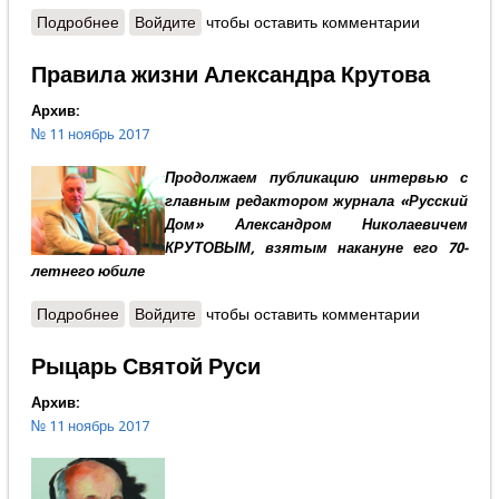
Подробнее
о Протоиерей Александр Шаргунов - Праздник
Войдите
чтобы оставить комментарии
Церкви небесной и земной
Правила жизни Александра Крутова
Архив:
№ 11 ноябрь 2017
Продолжаем публикацию интервью с
главным редактором журнала «Русский
Дом» Александром Николаевичем
КРУТОВЫМ, взятым накануне его 70-
летнего юбиле
Подробнее
о Правила жизни Александра Крутова
Войдите
чтобы оставить комментарии
Рыцарь Святой Руси
Архив:
№ 11 ноябрь 2017