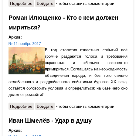
Подробнее
о Михаил Смолин - Революция, Ленин и советский
Войдите
чтобы оставить комментарии
проект
Роман Илющенко - Кто с кем должен
мириться?
Архив:
№ 11 ноябрь 2017
В год столетия известных событий всё
громче раздаются голоса и требования
«красным» и «белым» наконец-то
примириться. Соглашаясь на необходимость
объединения народа, и без того сильно
ослабленного и раздробленного событиями бурного ХХ века,
остаётся обговорить условия и определиться: на базе чего оно
должно произойти?
Подробнее
о Роман Илющенко - Кто с кем должен мириться?
Войдите
чтобы оставить комментарии
Иван Шмелёв - Удар в душу
Архив: