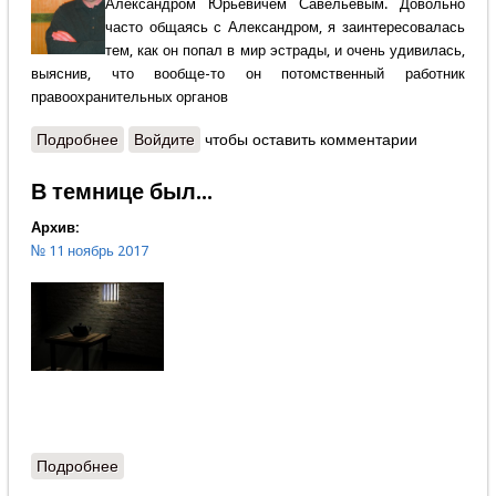
Александром Юрьевичем Савельевым. Довольно
часто общаясь с Александром, я заинтересовалась
тем, как он попал в мир эстрады, и очень удивилась,
выяснив, что вообще-то он потомственный работник
правоохранительных органов
Подробнее
о Александр Савельев - Ходите главной дорогой
Войдите
чтобы оставить комментарии
В темнице был...
Архив:
№ 11 ноябрь 2017
Подробнее
о В темнице был...