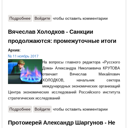
Подробнее
о Александр Кадашевский - Летописец русского
Войдите
чтобы оставить комментарии
народа
Вячеслав Холодков - Санкции
продолжаются: промежуточные итоги
Архив:
№ 11 ноябрь 2017
На вопросы главного редактора «Русского
Дома» Александра Николаевича КРУТОВА
отвечает Вячеслав Михайлович
ХОЛОДКОВ, начальник сектора
международных экономических организаций
Центра экономических исследований Российского института
стратегических исследований
Подробнее
о Вячеслав Холодков - Санкции продолжаются:
Войдите
чтобы оставить комментарии
промежуточные итоги
Протоиерей Александр Шаргунов - Не