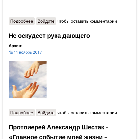
Подробнее
о Александр Москалёв - Фильтрация и фикция
Войдите
чтобы оставить комментарии
Не оскудеет рука дающего
Архив:
№ 11 ноябрь 2017
Подробнее
о Не оскудеет рука дающего
Войдите
чтобы оставить комментарии
Протоиерей Александр Шестак -
«Главное событие моей жизни –