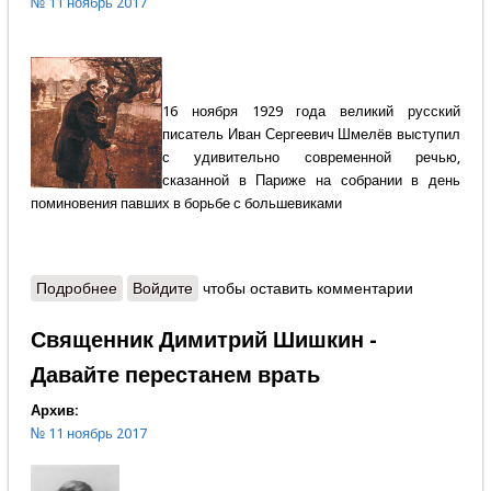
№ 11 ноябрь 2017
16 ноября 1929 года великий русский
писатель Иван Сергеевич Шмелёв выступил
с удивительно современной речью,
сказанной в Париже на собрании в день
поминовения павших в борьбе с большевиками
Подробнее
о Иван Шмелёв - Удар в душу
Войдите
чтобы оставить комментарии
Священник Димитрий Шишкин -
Давайте перестанем врать
Архив:
№ 11 ноябрь 2017