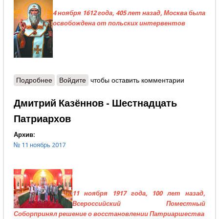
4 ноября 1612 года, 405 лет назад, Москва была
освобождена от польских интервентов
Подробнее
о Станислав Минаков - Что нам сказал Патриарх
Войдите
чтобы оставить комментарии
Гермоген
Дмитрий Казённов - Шестнадцать
Патриархов
Архив:
№ 11 ноябрь 2017
11 ноября 1917 года, 100 лет назад,
Всероссийский Поместный
Соборпринял решение о восстановлении Патриаршества