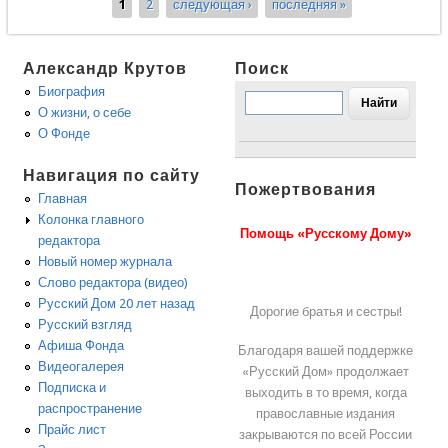
1
2
следующая ›
последняя »
Страницы
Александр Крутов
Поиск
Биография
О жизни, о себе
О Фонде
Навигация по сайту
Пожертвования
Главная
Колонка главного
Помощь «Русскому Дому»
редактора
Новый номер журнала
Слово редактора (видео)
Русский Дом 20 лет назад
Дорогие братья и сестры!
Русский взгляд
Афиша Фонда
Благодаря вашей поддержке
Видеогалерея
«Русский Дом» продолжает
Подписка и
выходить в то время, когда
распространение
православные издания
Прайс лист
закрываются по всей России