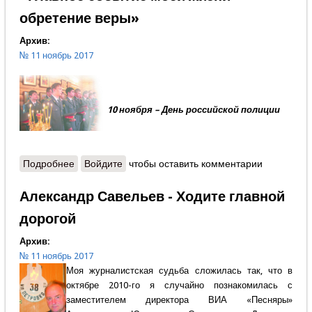
обретение веры»
Архив:
№ 11 ноябрь 2017
10 ноября – День российской полиции
Подробнее
о Протоиерей Александр Шестак - «Главное
Войдите
чтобы оставить комментарии
событие моей жизни – обретение веры»
Александр Савельев - Ходите главной
дорогой
Архив:
№ 11 ноябрь 2017
Моя журналистская судьба сложилась так, что в
октябре 2010-го я случайно познакомилась с
заместителем директора ВИА «Песняры»