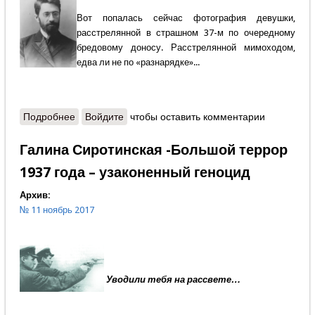
Вот попалась сейчас фотография девушки,
расстрелянной в страшном 37-м по очередному
бредовому доносу. Расстрелянной мимоходом,
едва ли не по «разнарядке»...
Подробнее
о Священник Димитрий Шишкин - Давайте
Войдите
чтобы оставить комментарии
перестанем врать
Галина Сиротинская -Большой террор
1937 года – узаконенный геноцид
Архив:
№ 11 ноябрь 2017
Уводили тебя на рассвете…