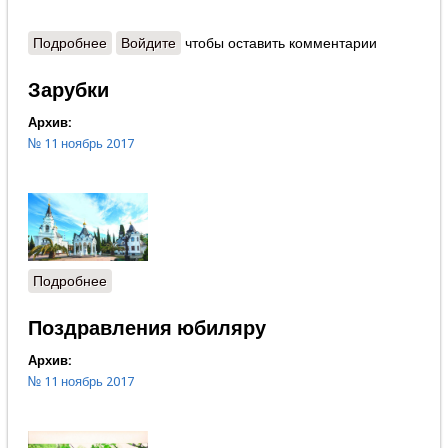
Подробнее
о Протоиерей Александр Шаргунов - От
Войдите
чтобы оставить комментарии
«Происхождения видов» до «улучшения человека»
Зарубки
Архив:
№ 11 ноябрь 2017
Подробнее
о Зарубки
Поздравления юбиляру
Архив:
№ 11 ноябрь 2017