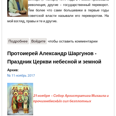
революция, другие – государственный переворот.
Тем более что сами большевики в первые годы
советской власти называли его переворотом. На
мой взгляд, правы и те и другие.
Подробнее
о Александр Крутов - Слово редактора - «Красный
Войдите
чтобы оставить комментарии
день календаря»
Протоиерей Александр Шаргунов -
Праздник Церкви небесной и земной
Архив:
№ 11 ноябрь 2017
21 ноября – Собор Архистратига Михаила и
прочихнебеснЫх сил безплотных