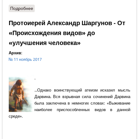
Подробнее
о Галина Сиротинская -Большой террор 1937 года
– узаконенный геноцид
Протоиерей Александр Шаргунов - От
«Происхождения видов» до
«улучшения человека»
Архив:
№ 11 ноябрь 2017
.
...Однако воинствующий атеизм исказил мысль
Дарвина. Вся взрывная сила сочинений Дарвина
была заключена в немногих словах: «Выживание
наиболее приспособленных видов в данной
среде».