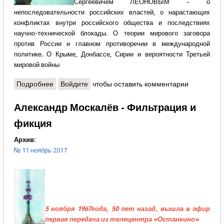
Сергеевичем ЛЕОНОВЫМ – о
непоследовательности российских властей, о нарастающих
конфликтах внутри российского общества и последствиях
научно-технической блокады. О теории мирового заговора
против России и главном противоречии в международной
политике. О Крыме, Донбассе, Сирии и вероятности Третьей
мировой войны
Подробнее
о Николай Леонов - Видеть образ нашего будущего
Войдите
чтобы оставить комментарии
Александр Москалёв - Фильтрация и
фикция
Архив:
№ 11 ноябрь 2017
5 ноября 1967года, 50 лет назад, вышла в эфир
первая передача из телецентра «Останкино»