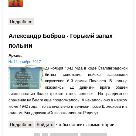
Подробнее
о Пётр Давыдов - Странная икона
Александр Бобров - Горький запах
полыни
Архив:
№ 11 ноябрь 2017
23 ноября 1942 года в ходе Сталинградской
битвы советские войска завершили
окружение 6-й армии Паулюса. В кольце
оказались 22 дивизии врага общей
численностью более трёхсот тысяч человек. Но грандиозное
сражение на Волге ещё продолжалось. А началось оно в жарком
июле 1942 года, что запечатлено в великой прозе Шолохова и в
фильме Бондарчука «Они сражались за Родину».
Подробнее
о Александр Бобров - Горький запах полыни
Войдите
чтобы оставить комментарии