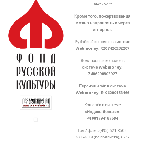
044525225
Кроме того, пожертвования
можно направлять и через
интернет:
Рублёвый кошелёк в системе
Webmoney:
R207426332207
Долларовый кошелёк в
системе
Webmoney:
Z406090803927
Евро-кошелёк в системе
Webmoney:
E196200153466
Кошелёк в системе
«
Яндекс.Деньги»:
41001994189694
Тел./ факс: (495) 621-3502,
621-4618 (по подписке), 621-