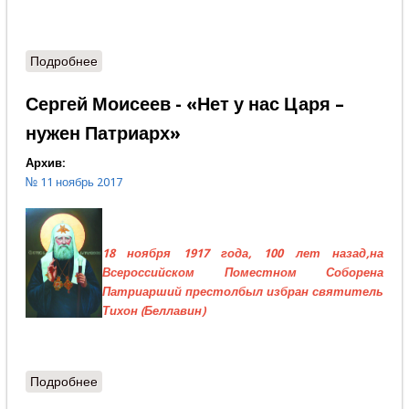
Подробнее
о Дмитрий Казённов - Шестнадцать Патриархов
Сергей Моисеев - «Нет у нас Царя –
нужен Патриарх»
Архив:
№ 11 ноябрь 2017
18 ноября 1917 года, 100 лет назад,на
Всероссийском Поместном Соборена
Патриарший престолбыл избран святитель
Тихон (Беллавин)
Подробнее
о Сергей Моисеев - «Нет у нас Царя – нужен
Патриарх»