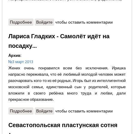
Подробнее
о Александр Сегень - Предстоятель. Начало
Войдите
чтобы оставить комментарии
архиерейского служения.
Лариса Гладких - Самолёт идёт на
посадку...
Архив:
№3 март 2013
Жених очень понравился всем без исключения. Иришка
напрасно переживала, что её любимый молодой человек может
разочаровать кого-то из её родных. Игорь был из интеллигентной
московской семьи, единственный сын у родителей, которые
вложили в своего ребёнка много труда и любви, дали
прекрасное образование.
Подробнее
о Лариса Гладких - Самолёт идёт на посадку...
Войдите
чтобы оставить комментарии
Севастопольская пластунская сотня