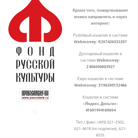
Кроме того, пожертвования
можно направлять и через
интернет:
Рублёвый кошелёк в системе
Webmoney:
R207426332207
Долларовый кошелёк в
системе
Webmoney:
Z406090803927
Евро-кошелёк в системе
Webmoney:
E196200153466
Кошелёк в системе
«
Яндекс.Деньги»:
41001994189694
Тел./ факс: (495) 621-3502,
621-4618 (по подписке), 621-
4353.