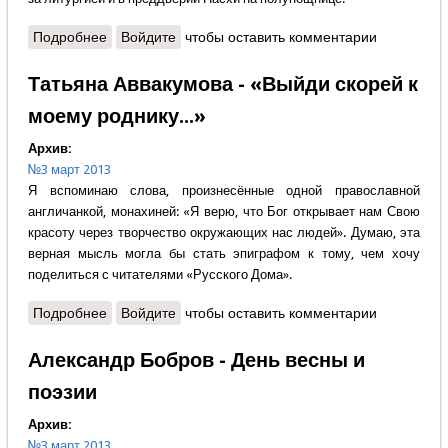
Подробнее
о Олеся Баянова - Не рыдай Мене, Мати, восстану
Войдите
чтобы оставить комментарии
бо и прославлюся
Татьяна Аввакумова - «Выйди скорей к
моему роднику...»
Архив:
№3 март 2013
Я вспоминаю слова, произнесённые одной православной
англичанкой, монахиней: «Я верю, что Бог открывает нам Свою
красоту через творчество окружающих нас людей». Думаю, эта
верная мысль могла бы стать эпиграфом к тому, чем хочу
поделиться с читателями «Русского Дома».
Подробнее
о Татьяна Аввакумова - «Выйди скорей к моему
Войдите
чтобы оставить комментарии
роднику...»
Александр Бобров - День весны и
поэзии
Архив:
№3 март 2013