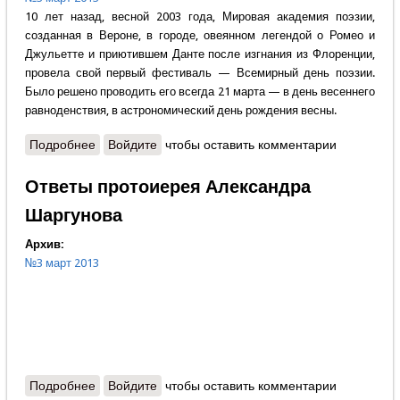
10 лет назад, весной 2003 года, Мировая академия поэзии,
созданная в Вероне, в городе, овеянном легендой о Ромео и
Джульетте и приютившем Данте после изгнания из Флоренции,
провела свой первый фестиваль — Всемирный день поэзии.
Было решено проводить его всегда 21 марта — в день весеннего
равноденствия, в астрономический день рождения весны.
Подробнее
о Александр Бобров - День весны и поэзии
Войдите
чтобы оставить комментарии
Ответы протоиерея Александра
Шаргунова
Архив:
№3 март 2013
Подробнее
о Ответы протоиерея Александра Шаргунова
Войдите
чтобы оставить комментарии