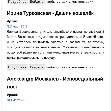
Подробнее
о Александр Крутов - Слово редактора - Две
Войдите
чтобы оставить комментарии
России
Ирина Турковская - Дашин кошелёк
Архив:
№3 март 2013
Лариса Васильевна, учитель английского языка, не любила 8
Марта. Во-первых, эта дата часто приходилась на Великий пост,
и не хотелось принимать участия в застольях, во-вторых,
праздник казался ей неискренним. Мужчины с тюльпанами в
руках всё равно не уступали женщинам место в транспорте, а
дома приходилось мыть посуду.
Подробнее
о Ирина Турковская - Дашин кошелёк
Войдите
чтобы оставить комментарии
Александр Москалёв - Исповедальный
поэт
Архив:
№3 март 2013