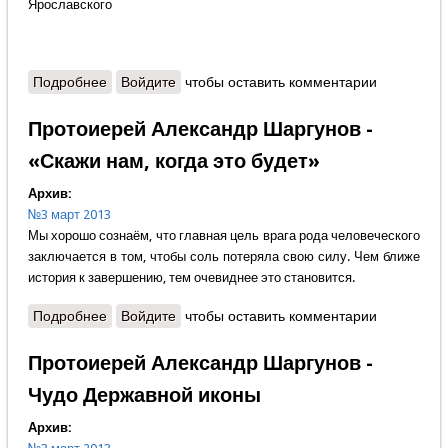
Ярославского
Подробнее
о Наталья Лясковская - Изограф чудный,
Войдите
чтобы оставить комментарии
монастырей учредитель
Протоиерей Александр Шаргунов -
«Скажи нам, когда это будет»
Архив:
№3 март 2013
Мы хорошо сознаём, что главная цель врага рода человеческого
заключается в том, чтобы соль потеряла свою силу. Чем ближе
история к завершению, тем очевиднее это становится.
Подробнее
о Протоиерей Александр Шаргунов - «Скажи нам,
Войдите
чтобы оставить комментарии
когда это будет»
Протоиерей Александр Шаргунов -
Чудо Державной иконы
Архив: