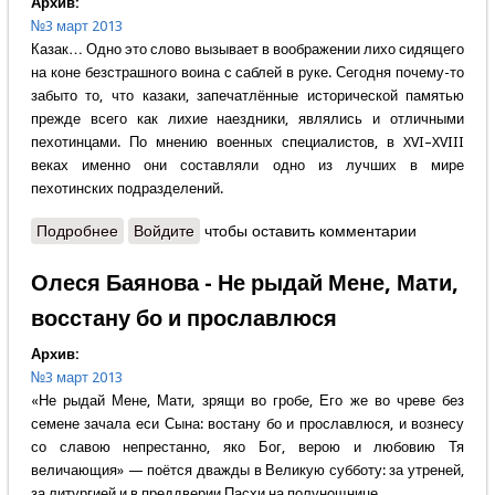
Архив:
№3 март 2013
Казак… Одно это слово вызывает в воображении лихо сидящего
на коне безстрашного воина с саблей в руке. Сегодня почему-то
забыто то, что казаки, запечатлённые исторической памятью
прежде всего как лихие наездники, являлись и отличными
пехотинцами. По мнению военных специалистов, в XVI–XVIII
веках именно они составляли одно из лучших в мире
пехотинских подразделений.
Подробнее
о Севастопольская пластунская сотня
Войдите
чтобы оставить комментарии
Олеся Баянова - Не рыдай Мене, Мати,
восстану бо и прославлюся
Архив:
№3 март 2013
«Не рыдай Мене, Мати, зрящи во гробе, Его же во чреве без
семене зачала еси Сына: востану бо и прославлюся, и вознесу
со славою непрестанно, яко Бог, верою и любовию Тя
величающия» — поётся дважды в Великую субботу: за утреней,
за литургией и в преддверии Пасхи на полунощнице.