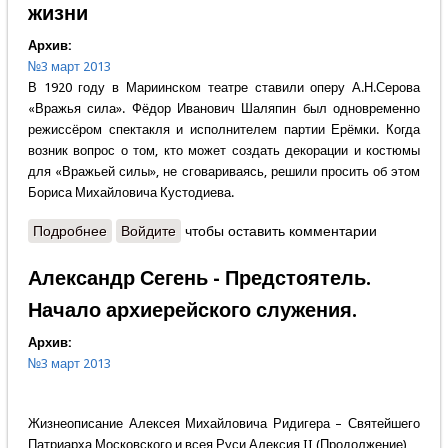
жизни
Архив:
№3 март 2013
В 1920 году в Мариинском театре ставили оперу А.Н.Серова
«Вражья сила». Фёдор Иванович Шаляпин был одновременно
режиссёром спектакля и исполнителем партии Ерёмки. Когда
возник вопрос о том, кто может создать декорации и костюмы
для «Вражьей силы», не сговариваясь, решили просить об этом
Бориса Михайловича Кустодиева.
Подробнее
о Н.П. и Л.М.Анисовы - Певец радостей жизни
Войдите
чтобы оставить комментарии
Александр Сегень - Предстоятель.
Начало архиерейского служения.
Архив:
№3 март 2013
Жизнеописание Алексея Михайловича Ридигера – Святейшего
Патриарха Московского и всея Руси Алексия II (Продолжение)