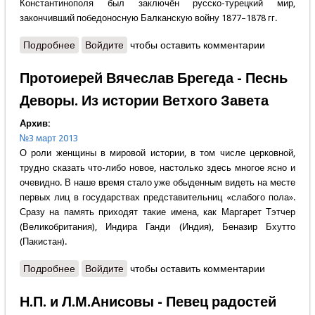
Константинополя был заключён русско-турецкий мир,
закончивший победоносную Балканскую войну 1877–1878 гг.
Подробнее
о Александр Кадашевский - За свободу славян!
Войдите
чтобы оставить комментарии
Протоиерей Вячеслав Брегеда - Песнь
Деворы. Из истории Ветхого Завета
Архив:
№3 март 2013
О роли женщины в мировой истории, в том числе церковной,
трудно сказать что-либо новое, настолько здесь многое ясно и
очевидно. В наше время стало уже обыденным видеть на месте
первых лиц в государствах представительниц «слабого пола».
Сразу на память приходят такие имена, как Маргарет Тэтчер
(Великобритания), Индира Ганди (Индия), Беназир Бхутто
(Пакистан).
Подробнее
о Протоиерей Вячеслав Брегеда - Песнь Деворы.
Войдите
чтобы оставить комментарии
Из истории Ветхого Завета
Н.П. и Л.М.Анисовы - Певец радостей