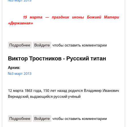
№3 март 2013
15 марта — праздник иконы Божией Матери
«Державная»
Подробнее
о Протоиерей Александр Шаргунов - Чудо
Войдите
чтобы оставить комментарии
Державной иконы
Виктор Тростников - Русский титан
Архив:
№3 март 2013
12 марта 1863 года, 150 лет назад родился Владимир Иванович
Вернадский, выдающийся русский учёный
Подробнее
о Виктор Тростников - Русский титан
Войдите
чтобы оставить комментарии