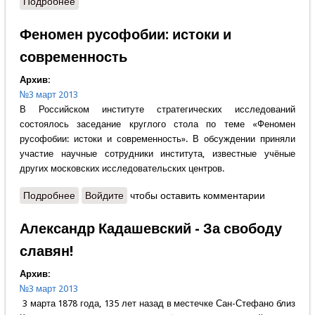
Подробнее
о Зарубки
Феномен русофобии: истоки и
современность
Архив:
№3 март 2013
В Российском институте стратегических исследований
состоялось заседание круглого стола по теме «Феномен
русофобии: истоки и современность». В обсуждении приняли
участие научные сотрудники института, известные учёные
других московских исследовательских центров.
Подробнее
о Феномен русофобии: истоки и современность
Войдите
чтобы оставить комментарии
Александр Кадашевский - За свободу
славян!
Архив:
№3 март 2013
3 марта 1878 года, 135 лет назад в местечке Сан-Стефано близ