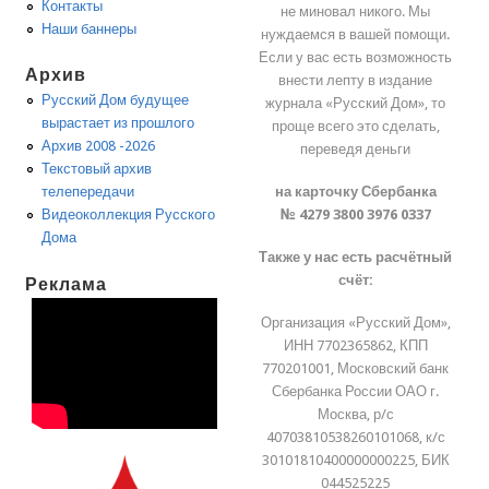
Контакты
не миновал никого. Мы
Наши баннеры
нуждаемся в вашей помощи.
Если у вас есть возможность
Архив
внести лепту в издание
Русский Дом будущее
журнала «Русский Дом», то
вырастает из прошлого
проще всего это сделать,
Архив 2008 -2026
переведя деньги
Текстовый архив
на карточку Сбербанка
телепередачи
№ 4279 3800 3976 0337
Видеоколлекция Русского
Дома
Также у нас есть расчётный
счёт:
Реклама
Организация «Русский Дом»,
ИНН 7702365862, КПП
770201001, Московский банк
Сбербанка России ОАО г.
Москва, р/с
40703810538260101068, к/с
30101810400000000225, БИК
044525225