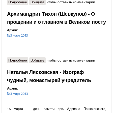
Подробнее
о Роман Илющенко - Забытый опыт
Войдите
чтобы оставить комментарии
Архимандрит Тихон (Шевкунов) - О
прощении и о главном в Великом посту
Архив:
№3 март 2013
Подробнее
о Архимандрит Тихон (Шевкунов) - О прощении и о
Войдите
чтобы оставить комментарии
главном в Великом посту
Наталья Лясковская - Изограф
чудный, монастырей учредитель
Архив:
№3 март 2013
18 марта — день памяти прп. Адриана Пошехонского,