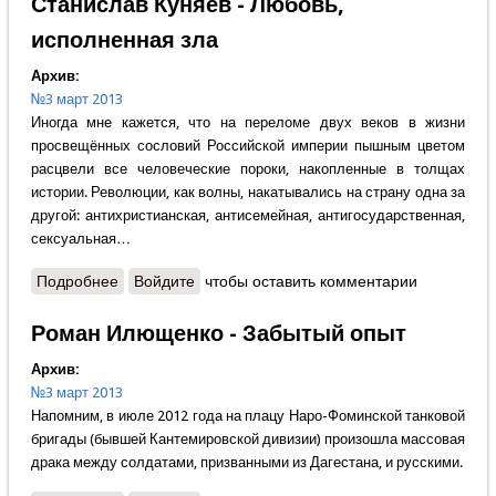
Станислав Куняев - Любовь,
исполненная зла
Архив:
№3 март 2013
Иногда мне кажется, что на переломе двух веков в жизни
просвещённых сословий Российской империи пышным цветом
расцвели все человеческие пороки, накопленные в толщах
истории. Революции, как волны, накатывались на страну одна за
другой: антихристианская, антисемейная, антигосударственная,
сексуальная…
Подробнее
о Станислав Куняев - Любовь, исполненная зла
Войдите
чтобы оставить комментарии
Роман Илющенко - Забытый опыт
Архив:
№3 март 2013
Напомним, в июле 2012 года на плацу Наро-Фоминской танковой
бригады (бывшей Кантемировской дивизии) произошла массовая
драка между солдатами, призванными из Дагестана, и русскими.