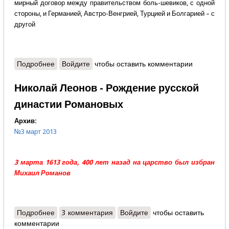
мирный договор между правительством боль-шевиков, с одной
стороны, и Германией, Австро-Венгрией, Турцией и Болгарией – с
другой
Подробнее
о Андрей Савельев - Брестский мир – пролог
Войдите
чтобы оставить комментарии
гражданской войны
Николай Леонов - Рождение русской
династии Романовых
Архив:
№3 март 2013
3 марта 1613 года, 400 лет назад на царство был избран
Михаил Романов
Подробнее
о Николай Леонов - Рождение русской династии
3 комментария
Войдите
чтобы оставить
комментарии
Романовых