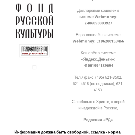
Долларовый кошелёк в
системе
Webmoney:
Z406090803927
Евро-кошелёк в системе
Webmoney:
E196200153466
Кошелёк в системе
«
Яндекс.Деньги»:
41001994189694
Тел./ факс: (495) 621-3502,
621-4618 (по подписке), 621-
4353.
С любовью о Христе, с верой
и надеждой в Россию,
Редакция «РД»
Информация должна быть свободной, ссылка - норма