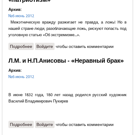
Архив:
№6 июнь 2012
Межэтническую вражду разжигает не правда, а ложь! Но в
нашей стране люди, разоблачающие ложь, рискуют попасть под
уголовную статью «Об экстремизме...».
Подробнее
о Георгий Язерян - Федеративный «патриотизм»
Войдите
чтобы оставить комментарии
Л.М. и Н.П.Анисовы - «Неравный брак»
Архив:
№6 июнь 2012
В июне 1832 года, 180 лет назад родился русский художник
Василий Владимирович Пукирев
Подробнее
о Л.М. и Н.П.Анисовы - «Неравный брак»
Войдите
чтобы оставить комментарии