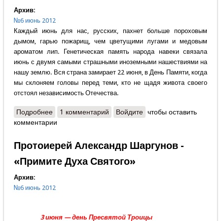
Архив:
№6 июнь 2012
Каждый июнь для нас, русских, пахнет больше пороховым
дымом, гарью пожарищ, чем цветущими лугами и медовым
ароматом лип. Генетическая память народа навеки связала
июнь с двумя самыми страшными иноземными нашествиями на
нашу землю. Вся страна замирает 22 июня, в День Памяти, когда
мы склоняем головы перед теми, кто не щадя живота своего
отстоял независимость Отечества.
Подробнее
о Николай Леонов - Отечественные войны в
1 комментарий
Войдите
чтобы оставить
комментарии
истории России
Протоиерей Александр Шаргунов -
«Примите Духа Святого»
Архив:
№6 июнь 2012
3 июня — день Пресвятой Троицы