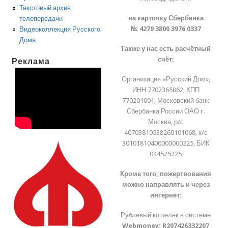
Текстовый архив
на карточку Сбербанка
телепередачи
№ 4279 3800 3976 0337
Видеоколлекция Русского
Дома
Также у нас есть расчётный
счёт:
Реклама
Организация «Русский Дом»,
ИНН 7702365862, КПП
770201001, Московский банк
Сбербанка России ОАО г.
Москва, р/с
40703810538260101068, к/с
30101810400000000225, БИК
044525225
Кроме того, пожертвования
можно направлять и через
интернет:
Рублёвый кошелёк в системе
Webmoney:
R207426332207