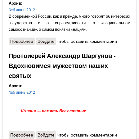
Архив:
№6 июнь 2012
В современной России, как и прежде, много говорят об интересах
государства и о справедливости, о «национальном
самосознании», о самом понятии «нация».
Подробнее
о Алесандр Шарипов - Нация или государство?
Войдите
чтобы оставить комментарии
Протоиерей Александр Шаргунов -
Вдохновимся мужеством наших
святых
Архив:
№6 июнь 2012
10 июня — память Всех святых
Подробнее
о Протоиерей Александр Шаргунов - Вдохновимся
Войдите
чтобы оставить комментарии