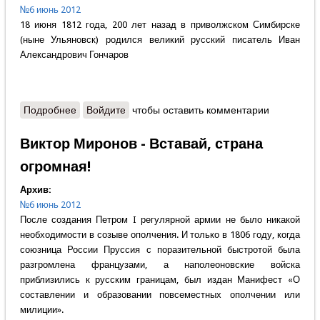
№6 июнь 2012
18 июня 1812 года, 200 лет назад в приволжском Симбирске
(ныне Ульяновск) родился великий русский писатель Иван
Александрович Гончаров
Подробнее
о Александр Вяземский - Русскому — быть русским
Войдите
чтобы оставить комментарии
Виктор Миронов - Вставай, страна
огромная!
Архив:
№6 июнь 2012
После создания Петром I регулярной армии не было никакой
необходимости в созыве ополчения. И только в 1806 году, когда
союзница России Пруссия с поразительной быстротой была
разгромлена французами, а наполеоновские войска
приблизились к русским границам, был издан Манифест «О
составлении и образовании повсеместных ополчении или
милиции».