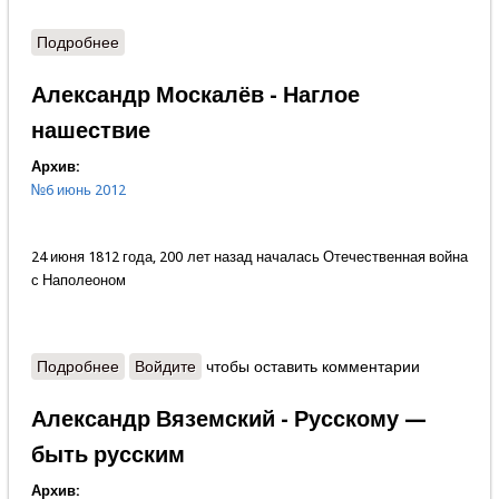
Подробнее
о Содержание
Александр Москалёв - Наглое
нашествие
Архив:
№6 июнь 2012
24 июня 1812 года, 200 лет назад началась Отечественная война
с Наполеоном
Подробнее
о Александр Москалёв - Наглое нашествие
Войдите
чтобы оставить комментарии
Александр Вяземский - Русскому —
быть русским
Архив: