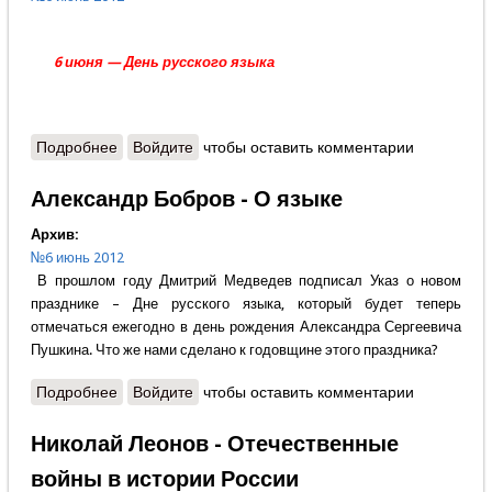
6 июня — День русского языка
Подробнее
о Михаил Лемешев - Гений навсегда
Войдите
чтобы оставить комментарии
Александр Бобров - О языке
Архив:
№6 июнь 2012
В прошлом году Дмитрий Медведев подписал Указ о новом
празднике – Дне русского языка, который будет теперь
отмечаться ежегодно в день рождения Александра Сергеевича
Пушкина. Что же нами сделано к годовщине этого праздника?
Подробнее
о Александр Бобров - О языке
Войдите
чтобы оставить комментарии
Николай Леонов - Отечественные
войны в истории России