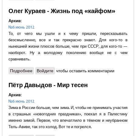
Олег Кураев - Жизнь под «кайфом»
Архив:
№6 июнь 2012
То, от чего мы ушли и к чему пришли, пересказывать
безсмысленно, все и так прекрасно знают. Для кого-то в
нынешней жизни плюсов больше, чем при СССР, для кого-то —
наоборот. Ну а молодому поколению вообще не с чем
сравнивать.
Подробнее
о Олег Кураев - Жизнь под «кайфом»
Войдите
чтобы оставить комментарии
Пётр Давыдов - Мир тесен
Архив:
№6 июнь 2012
Зима в России больше, чем зима. И, чтобы не принимать участия
в страшных «новогодних праздниках», поехал я в Палестину
именно зимой. Первое, что впечатлило в тёмном и неубранном
Тель-Авиве, так это холод. Вот те и погрелся.