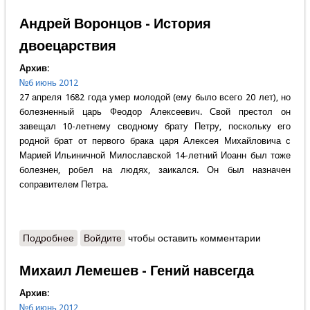
мужеством наших святых
Андрей Воронцов - История
двоецарствия
Архив:
№6 июнь 2012
27 апреля 1682 года умер молодой (ему было всего 20 лет), но
болезненный царь Феодор Алексеевич. Свой престол он
завещал 10-летнему сводному брату Петру, поскольку его
родной брат от первого брака царя Алексея Михайловича с
Марией Ильиничной Милославской 14-летний Иоанн был тоже
болезнен, робел на людях, заикался. Он был назначен
соправителем Петра.
Подробнее
о Андрей Воронцов - История двоецарствия
Войдите
чтобы оставить комментарии
Михаил Лемешев - Гений навсегда
Архив:
№6 июнь 2012