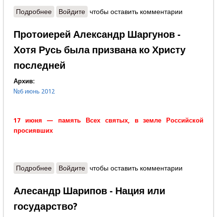
Подробнее
о Виктор Миронов - Вставай, страна огромная!
Войдите
чтобы оставить комментарии
Протоиерей Александр Шаргунов -
Хотя Русь была призвана ко Христу
последней
Архив:
№6 июнь 2012
17 июня — память Всех святых, в земле Российской
просиявших
Подробнее
о Протоиерей Александр Шаргунов - Хотя Русь
Войдите
чтобы оставить комментарии
была призвана ко Христу последней
Алесандр Шарипов - Нация или
государство?