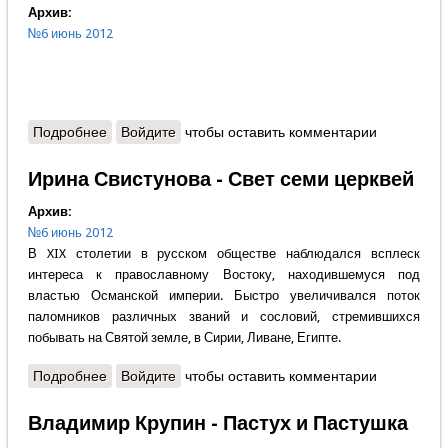
Архив:
№6 июнь 2012
Подробнее
о Александр Сегень - Предстоятель
Войдите
чтобы оставить комментарии
Ирина Свистунова - Свет семи церквей
Архив:
№6 июнь 2012
В XIX столетии в русском обществе наблюдался всплеск
интереса к православному Востоку, находившемуся под
властью Османской империи. Быстро увеличивался поток
паломников различных званий и сословий, стремившихся
побывать на Святой земле, в Сирии, Ливане, Египте.
Подробнее
о Ирина Свистунова - Свет семи церквей
Войдите
чтобы оставить комментарии
Владимир Крупин - Пастух и Пастушка