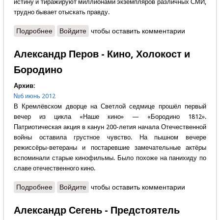
истину и тиражируют миллионами экземпляров различных СМИ,
трудно бывает отыскать правду.
Подробнее
о Максим Воробьёв - Что такое антиклерикализм
Войдите
чтобы оставить комментарии
Александр Перов - Кино, Холокост и
Бородино
Архив:
№6 июнь 2012
В Кремлёвском дворце на Светлой седмице прошёл первый
вечер из цикла «Наше кино» — «Бородино 1812».
Патриотическая акция в канун 200-летия начала Отечественной
войны оставила грустное чувство. На пышном вечере
режиссёры-ветераны и постаревшие замечательные актёры
вспоминали старые кинофильмы. Было похоже на панихиду по
славе отечественного кино.
Подробнее
о Александр Перов - Кино, Холокост и Бородино
Войдите
чтобы оставить комментарии
Александр Сегень - Предстоятель