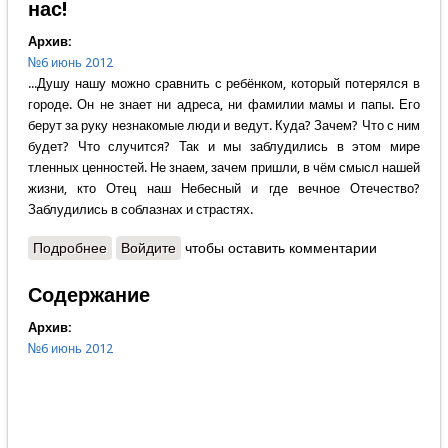
нас!
Архив:
№6 июнь 2012
...Душу нашу можно сравнить с ребёнком, который потерялся в
городе. Он не знает ни адреса, ни фамилии мамы и папы. Его
берут за руку незнакомые люди и ведут. Куда? Зачем? Что с ним
будет? Что случится? Так и мы заблудились в этом мире
тленных ценностей. Не знаем, зачем пришли, в чём смысл нашей
жизни, кто Отец наш Небесный и где вечное Отечество?
Заблудились в соблазнах и страстях.
Подробнее
о Александр Крутов - Слово редактора - Узрите
Войдите
чтобы оставить комментарии
промысл Божий в каждом из нас!
Содержание
Архив:
№6 июнь 2012