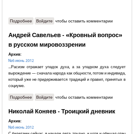
Подробнее
о Протоиерей Александр Шаргунов - «Примите
Войдите
чтобы оставить комментарии
Духа Святого»
Андрей Савельев - «Кровный вопрос»
в русском мировоззрении
Архив:
№6 июнь 2012
...Расизм отражает упадок духа, а за упадком духа следует
вырождение — сначала народа как общности, потом и индивида,
который уже не придерживается традиций и правил, принятых в
социуме.
Подробнее
о Андрей Савельев - «Кровный вопрос» в русском
Войдите
чтобы оставить комментарии
мировоззрении
Николай Коняев - Троицкий дневник
Архив:
№6 июнь 2012
С билетами сейчас, в начале лета, трудно, и хотя и обещал отец