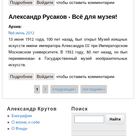
Подробнее
о Пётр Давыдов - Мир тесен
Войдите
чтобы оставить комментарии
Александр Русаков - Всё для музея!
Архив:
№6 июнь 2012
13 июня 1912 года, 100 лет назад, был открыт Музей изящных
искусств имени императора Александра III при Императорском
Московском университете. В 1932 году, 80 лет назад, он был
переименован в Государственный музей изобразительных
искусств.
Подробнее
о Александр Русаков - Всё для музея!
Войдите
чтобы оставить комментарии
1
2
следующая ›
последняя »
Страницы
Александр Крутов
Поиск
Биография
О жизни, о себе
О Фонде