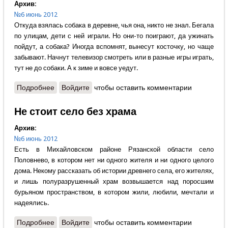
Архив:
№6 июнь 2012
Откуда взялась собака в деревне, чья она, никто не знал. Бегала
по улицам, дети с ней играли. Но они-то поиграют, да ужинать
пойдут, а собака? Иногда вспомнят, вынесут косточку, но чаще
забывают. Начнут телевизор смотреть или в разные игры играть,
тут не до собаки. А к зиме и вовсе уедут.
Подробнее
о Владимир Крупин - Пастух и Пастушка
Войдите
чтобы оставить комментарии
Не стоит село без храма
Архив:
№6 июнь 2012
Есть в Михайловском районе Рязанской области село
Половнево, в котором нет ни одного жителя и ни одного целого
дома. Некому рассказать об истории древнего села, его жителях,
и лишь полуразрушенный храм возвышается над поросшим
бурьяном пространством, в котором жили, любили, мечтали и
надеялись.
Подробнее
о Не стоит село без храма
Войдите
чтобы оставить комментарии