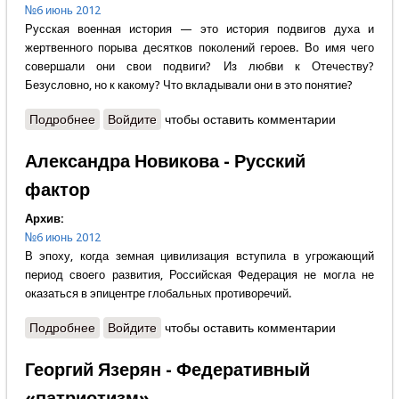
№6 июнь 2012
Русская военная история — это история подвигов духа и
жертвенного порыва десятков поколений героев. Во имя чего
совершали они свои подвиги? Из любви к Отечеству?
Безусловно, но к какому? Что вкладывали они в это понятие?
Подробнее
о Юрий Сухарев - С нами Бог
Войдите
чтобы оставить комментарии
Александра Новикова - Русский
фактор
Архив:
№6 июнь 2012
В эпоху, когда земная цивилизация вступила в угрожающий
период своего развития, Российская Федерация не могла не
оказаться в эпицентре глобальных противоречий.
Подробнее
о Александра Новикова - Русский фактор
Войдите
чтобы оставить комментарии
Георгий Язерян - Федеративный
«патриотизм»