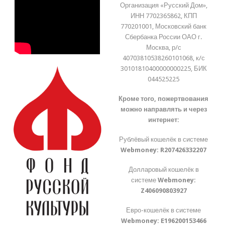
Организация «Русский Дом»,
ИНН 7702365862, КПП
770201001, Московский банк
Сбербанка России ОАО г.
Москва, р/с
40703810538260101068, к/с
30101810400000000225, БИК
044525225
Кроме того, пожертвования
можно направлять и через
интернет:
Рублёвый кошелёк в системе
Webmoney:
R207426332207
Долларовый кошелёк в
системе
Webmoney:
Z406090803927
Евро-кошелёк в системе
Webmoney:
E196200153466