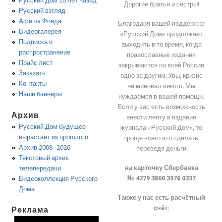
Русский Дом 20 лет назад
Дорогие братья и сестры!
Русский взгляд
Афиша Фонда
Благодаря вашей поддержке
Видеогалерея
«Русский Дом» продолжает
Подписка и
выходить в то время, когда
распространение
православные издания
Прайс лист
закрываются по всей России
Заказать
одно за другим. Увы, кризис
Контакты
не миновал никого. Мы
Наши баннеры
нуждаемся в вашей помощи.
Если у вас есть возможность
Архив
внести лепту в издание
Русский Дом будущее
журнала «Русский Дом», то
вырастает из прошлого
проще всего это сделать,
Архив 2008 -2026
переведя деньги
Текстовый архив
на карточку Сбербанка
телепередачи
№ 4279 3800 3976 0337
Видеоколлекция Русского
Дома
Также у нас есть расчётный
счёт:
Реклама