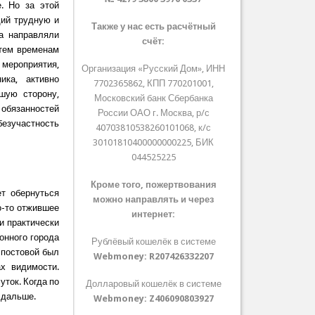
. Но за этой
щий трудную и
Также у нас есть расчётный
а направляли
счёт:
 тем временам
мероприятия,
Организация «Русский Дом», ИНН
ика, активно
7702365862, КПП 770201001,
шую сторону,
Московский банк Сбербанка
 обязанностей
России ОАО г. Москва, р/с
езучастность
40703810538260101068, к/с
30101810400000000225, БИК
044525225
Кроме того, пожертвования
т обернуться
можно направлять и через
о-то отжившее
интернет:
и практически
онного города
Рублёвый кошелёк в системе
 постовой был
Webmoney:
R207426332207
х видимости.
ток. Когда по
Долларовый кошелёк в системе
 дальше.
Webmoney:
Z406090803927