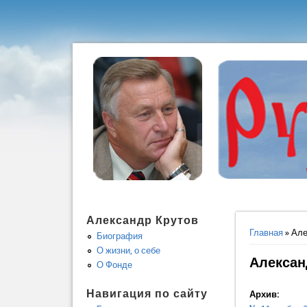
Александр Крутов
Вы здес
Главная
» Але
Биография
О жизни, о себе
Алексан
О Фонде
Навигация по сайту
Архив: