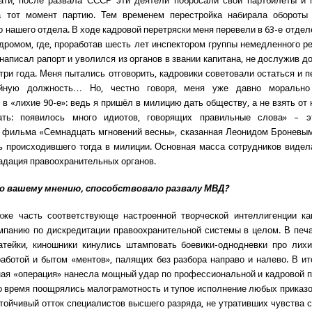
тати, после развала СССР эти деятели побросали свои партбилеты и 
 тот момент партию. Тем временем перестройка набирала обороты 
о нашего отдела. В ходе кадровой перетряски меня перевели в 63-е отдел
дромом, где, проработав шесть лет инспектором группы немедленного ре
написал рапорт и уволился из органов в звании капитана, не дослужив д
 три года. Меня пытались отговорить, кадровики советовали остаться и п
ойную должность… Но, честно говоря, меня уже давно морально
 в «лихие 90-е»: ведь я пришёл в милицию дать обществу, а не взять от 
ать: появилось много идиотов, говорящих правильные слова» – 
 фильма «Семнадцать мгновений весны», сказанная Леонидом Броневым
ь происходившего тогда в милиции. Основная масса сотрудников видел
радация правоохранительных органов.
по вашему мнению, способствовало развалу МВД?
кже часть соответствующе настроенной творческой интеллигенции ка
мпанию по дискредитации правоохранительной системы в целом. В печ
атейки, киношники кинулись штамповать боевики-однодневки про лих
аботой и бытом «ментов», палящих без разбора направо и налево. В ит
ая «операция» нанесла мощный удар по профессиональной и кадровой 
то время поощрялись малограмотность и тупое исполнение любых приказов
тойчивый отток специалистов высшего разряда, не утративших чувства 