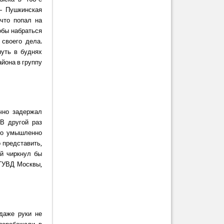
– Пушкинская
что попал на
обы набраться
 своего дела.
нуть в буднях
йона в группу
чно задержал
 В другой раз
то умышленно
 представить,
ей чиркнул бы
 ГУВД Москвы,
даже руки не