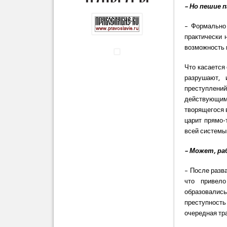
– Но пешие 
– Формально 
практически 
возможность 
Что касается
разрушают, 
преступлени
действующим
творящегося в
царит прямо-
всей системы 
– Может, ра
– После разв
что привело
образовалис
преступность
очередная тра