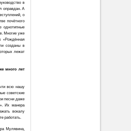
руководство в
л оправдан. А
еступлений, о
тве почётного
е однотипные
е. Многие уже
к «Рождённая
ыли созданы в
которых лежат
же много лет
очти всю нашу
ные советские
мои песни даже
». Их манера
ажать вокалу
те работать.
ира Мулявина,