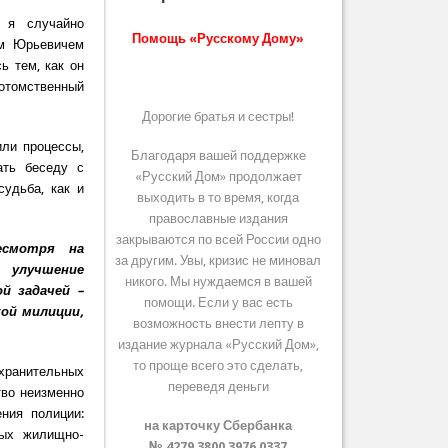
 я случайно
Помощь «Русскому Дому»
ом Юрьевичем
ь тем, как он
потомственный
Дорогие братья и сестры!
или процессы,
Благодаря вашей поддержке
ать беседу с
«Русский Дом» продолжает
удьба, как и
выходить в то время, когда
православные издания
закрываются по всей России одно
есмотря на
за другим. Увы, кризис не миновал
и улучшение
никого. Мы нуждаемся в вашей
й задачей –
помощи. Если у вас есть
ой милиции,
возможность внести лепту в
издание журнала «Русский Дом»,
то проще всего это сделать,
охранительных
переведя деньги
тво неизменно
ния полиции:
на карточку Сбербанка
ных жилищно-
№ 4279 3800 3976 0337