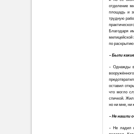
отделение м
площадь и з
трудную рабо
практическог
Благодаря им
милицейской 
по раскрытию
– Были каки
– Однажды в
вооружённого
предотврати
оставил откр
что могло сл
спичкой. Жил
но ни мне, ни
– Не нашли 
– Не ладил 