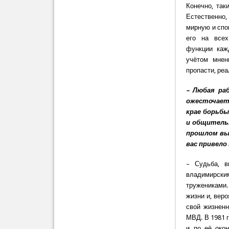
Конечно, так
Естественно,
мирную и спо
его на всех
функции каж
учётом мнен
пропасти, реа
– Любая ра
ожесточает 
крае борьб
и общительн
прошлом вы 
вас привело
– Судьба, в
владимирски
тружениками.
жизни и, вер
свой жизненн
МВД. В 1981 
и по её око