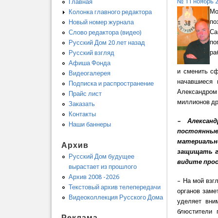
№ 11 ноябрь 
Главная
Мо
Колонка главного редактора
по
Новый номер журнала
Са
Слово редактора (видео)
по
Русский Дом 20 лет назад
ра
Русский взгляд
Афиша Фонда
и сменить сф
Видеогалерея
начавшиеся 
Подписка и распространение
Александром
Прайс лист
миллионов др
Заказать
Контакты
– Алексан
Наши баннеры
постоянные
материальн
Архив
защищать г
Русский Дом будущее
видите про
вырастает из прошлого
Архив 2008 -2026
– На мой взг
Текстовый архив телепередачи
органов заме
Видеоколлекция Русского Дома
уделяет вни
блюстители 
Реклама