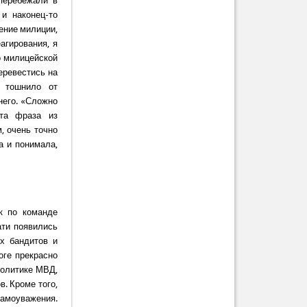
перебежали в
и наконец-то
ение милиции,
агирования, я
о милицейской
еревестись на
 тошнило от
него. «Сложно
эта фраза из
, очень точно
а и понимала,
к по команде
ати появились
их бандитов и
оге прекрасно
политике МВД,
. Кроме того,
самоуважения.