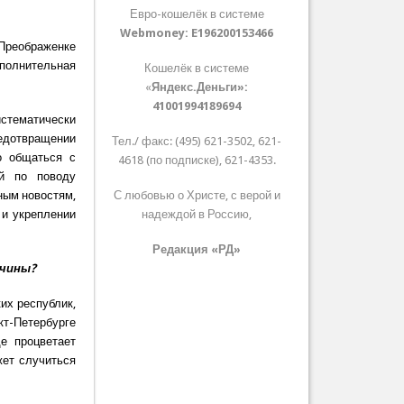
Евро-кошелёк в системе
Webmoney:
E196200153466
 Преображенке
ополнительная
Кошелёк в системе
«
Яндекс.Деньги»:
41001994189694
истематически
едотвращении
Тел./ факс: (495) 621-3502, 621-
о общаться с
4618 (по подписке), 621-4353.
ий по поводу
нным новостям,
С любовью о Христе, с верой и
 и укреплении
надеждой в Россию,
Редакция «РД»
ичины?
их республик,
т-Петербурге
е процветает
жет случиться