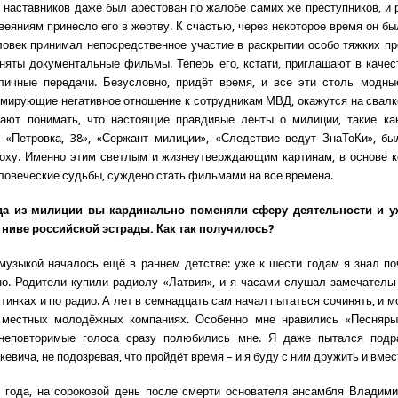
 наставников даже был арестован по жалобе самих же преступников, и 
веяниям принесло его в жертву. К счастью, через некоторое время он бы
ловек принимал непосредственное участие в раскрытии особо тяжких пр
няты документальные фильмы. Теперь его, кстати, приглашают в качес
зличные передачи. Безусловно, придёт время, и все эти столь модны
мирующие негативное отношение к сотрудникам МВД, окажутся на свалк
нают понимать, что настоящие правдивые ленты о милиции, такие ка
 «Петровка, 38», «Сержант милиции», «Следствие ведут ЗнаТоКи», б
оху. Именно этим светлым и жизнеутверждающим картинам, в основе 
ловеческие судьбы, суждено стать фильмами на все времена.
да из милиции вы кардинально поменяли сферу деятельности и у
 ниве российской эстрады. Как так получилось?
музыкой началось ещё в раннем детстве: уже к шести годам я знал п
но. Родители купили радиолу «Латвия», и я часами слушал замечатель
тинках и по радио. А лет в семнадцать сам начал пытаться сочинять, и 
 местных молодёжных компаниях. Особенно мне нравились «Песняры
 неповторимые голоса сразу полюбились мне. Я даже пытался подр
евича, не подозревая, что пройдёт время – и я буду с ним дружить и вмес
 года, на сороковой день после смерти основателя ансамбля Владим