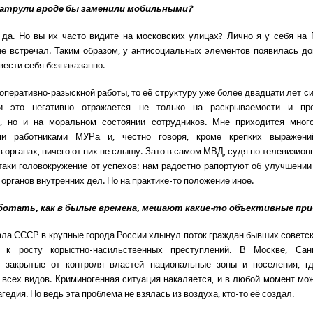
патрули вроде бы заменили мобильными?
да. Но вы их часто видите на московских улицах? Лично я у себя на
не встречал. Таким образом, у антисоциальных элементов появилась д
вести себя безнаказанно.
 оперативно-разыскной работы, то её структуру уже более двадцати лет с
и это негативно отражается не только на раскрываемости и пр
й, но и на моральном состоянии сотрудников. Мне приходится мног
и работниками МУРа и, честно говоря, кроме крепких выражен
 органах, ничего от них не слышу. Зато в самом МВД, судя по телевизио
таки головокружение от успехов: нам радостно рапортуют об улучшении
органов внутренних дел. Но на практике-то положение иное.
ботать, как в былые времена, мешают какие-то объективные пр
ала СССР в крупные города России хлынул поток граждан бывших советск
 к росту корыстно-насильственных преступлений. В Москве, Санк
ь закрытые от контроля властей национальные зоны и поселения, гд
 всех видов. Криминогенная ситуация накаляется, и в любой момент мо
гедия. Но ведь эта проблема не взялась из воздуха, кто-то её создал.