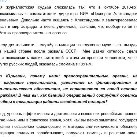
2017
я журналистская судьба сложилась так, что в октябре 2010-го
знакомилась с заместителем директора ВИА «Песняры» Александр
вельевым. Довольно часто общаясь с Александром, я заинтересовалас
пал в мир эстрады, и очень удивилась, выяснив, что вообще-то он 
ботник правоохранительных органов
еру деятельности – службу в милиции на служение музе – его вынуд
в нашей стране после развала СССР. Мне давно хотелось сдел
 и познакомить наших читателей с этим интересным человеком, чья с
угих русских людей, оказалась сломана в 1991-м.
др Юрьевич, почему наши правоохранительные органы, н
 кадровые перестановки, увеличение их финансирования 
о-технического обеспечения, не справляются со своей основно
раждан? В чём вы, как бывший оперативный сотрудник советск
счёты в организации работы сегодняшней полиции?
ляд, уровень эффективности деятельности нынешних российских право
тно ниже, чем в советское время, хотя, как вы верно заметили, государс
мание повышению финансового и материально-технического обеспече
порядка прилично зарабатывают, получают помощь в решении лич