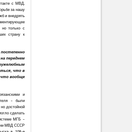
нтакте с МВД.
орьбе за нашу
жб и внедрять
аментирующее
 но только с
ших страну к
 постепенно
 на переднем
дружелюбным
аться, что в
и что вообще
рязанскими и
ителя – были
 но достойной
могло сделать
системе МГБ –
иции МВД СССР
ыска в 108-е