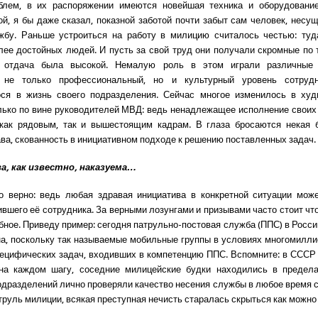
блем, в их распоряжении имеются новейшая техника и оборудование
ой, я бы даже сказал, показной заботой почти забыт сам человек, несу
жбу. Раньше устроиться на работу в милицию считалось честью: туд
лее достойных людей. И пусть за свой труд они получали скромные по
о отдача была высокой. Немалую роль в этом играли различные 
не только профессиональный, но и культурный уровень сотрудн
ося в жизнь своего подразделения. Сейчас многое изменилось в худ
лько по вине руководителей МВД: ведь ненадлежащее исполнение своих
 как рядовым, так и вышестоящим кадрам. В глаза бросаются некая б
ава, скованность в инициативном подходе к решению поставленных задач.
а, как известно, наказуема…
о верно: ведь любая здравая инициатива в конкретной ситуации може
ившего её сотрудника. За верными лозунгами и призывами часто стоит чт
бное. Приведу пример: сегодня патрульно-постовая служба (ППС) в Росси
а, поскольку так называемые мобильные группы в условиях многомилли
ецифических задач, входивших в компетенцию ППС. Вспомните: в СССР
 на каждом шагу, соседние милицейские будки находились в предела
дразделений лично проверяли качество несения службы в любое время су
труль милиции, всякая преступная нечисть старалась скрыться как можно