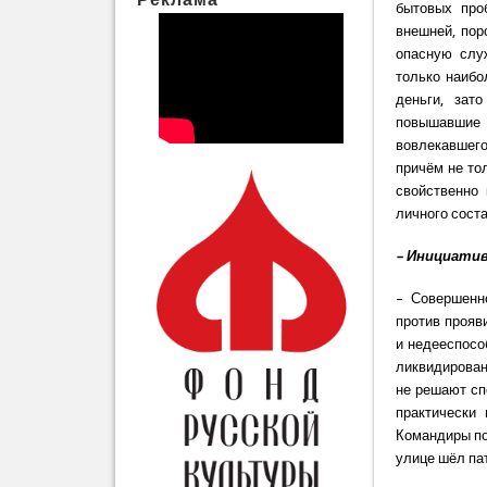
бытовых про
внешней, пор
опасную слу
только наибо
деньги, зат
повышавшие 
вовлекавшег
причём не то
свойственно
личного сост
– Инициатив
– Совершенн
против прояв
и недееспосо
ликвидирован
не решают сп
практически
Командиры по
улице шёл па