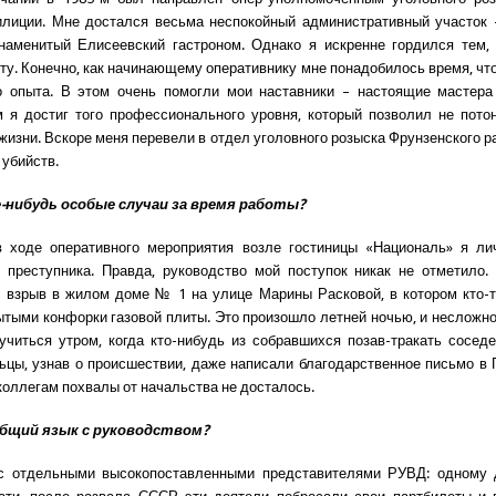
илиции. Мне достался весьма неспокойный административный участок 
наменитый Елисеевский гастроном. Однако я искренне гордился тем, 
ту. Конечно, как начинающему оперативнику мне понадобилось время, чт
о опыта. В этом очень помогли мои наставники – настоящие мастера
 я достиг того профессионального уровня, который позволил не пото
жизни. Вскоре меня перевели в отдел уголовного розыска Фрунзенского ра
 убийств.
е-нибудь особые случаи за время работы?
 ходе оперативного мероприятия возле гостиницы «Националь» я ли
 преступника. Правда, руководство мой поступок никак не отметило.
л взрыв в жилом доме № 1 на улице Марины Расковой, в котором кто-
ытыми конфорки газовой плиты. Это произошло летней ночью, и несложно
учиться утром, когда кто-нибудь из собравшихся позав-тракать сосед
ьцы, узнав о происшествии, даже написали благодарственное письмо в
 коллегам похвалы от начальства не досталось.
общий язык с руководством?
с отдельными высокопоставленными представителями РУВД: одному 