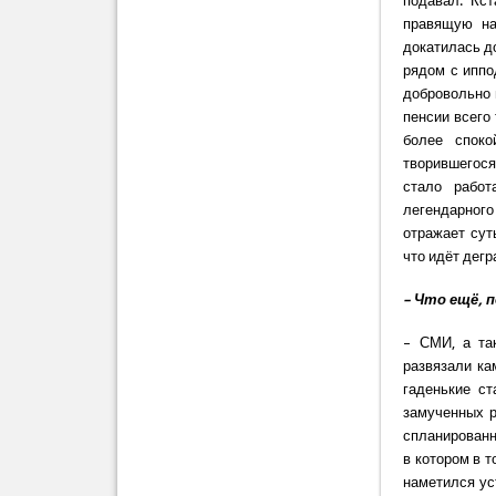
подавал. Кс
правящую на
докатилась д
рядом с иппо
добровольно 
пенсии всего
более спок
творившегося
стало работ
легендарного
отражает сут
что идёт дег
– Что ещё, 
– СМИ, а та
развязали ка
гаденькие ст
замученных р
спланированн
в котором в 
наметился ус