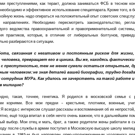
ими преступлениями, как теракт, должна заниматься ФСБ в тесном ко
 необходимо и эффективное использование спецаппарата. Кроме того, в б
койную жизнь надо опираться на положительный опыт советских спецслу
 направлениях. Необходимо пересмотреть законодательство, регл
дого ведомства правоохранительной и правоприменительной системы,
ия практиков, которые, в отличие от либеральных болтунов, привед
льно разбираются в ситуации.
бота, связанная с негативом и постоянным риском для жизни,
человека, превращает его в циника. Вы же, находясь фактически
ы с преступностью, тем не менее сумели остаться открытым, 
ым человеком: не зная деталей вашей биографии, трудно догад
сотрудник МУРа. Как удалось не зачерстветь на такой работе 
 в милицию?
идно, такая, точнее, генетика. Я родился в московской семье с 
ми корнями. Все мои предки – крестьяне, плотники, военные, уч
 Я всегда с интересом слушал рассказы и воспоминания об их непростой,
оятно, ещё тогда впитал в себя нечто очень важное, что в дальнейшем по
ый выбор. Мои отец и мать, брат, а также родители жены работали в 
году после службы в армии поступил в Московскую высшую школу мил
нчании в 1985-м был направлен опер-уполномоченным уголовного роз