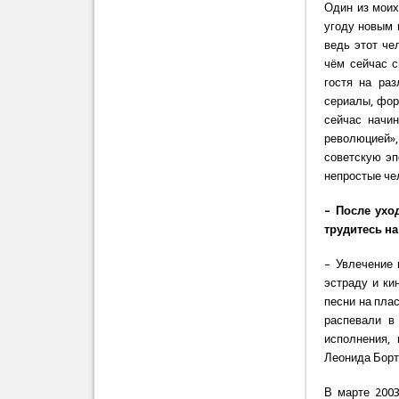
Один из моих
угоду новым 
ведь этот че
чём сейчас с
гостя на ра
сериалы, фор
сейчас начи
революцией»,
советскую эп
непростые че
– После ухо
трудитесь на
– Увлечение 
эстраду и ки
песни на плас
распевали в
исполнения,
Леонида Бортк
В марте 2003