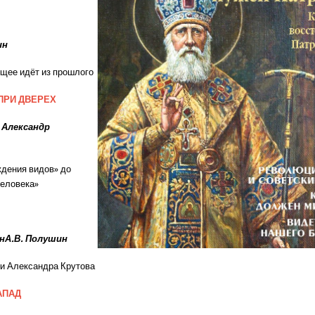
ин
ущее идёт из прошлого
 ПРИ ДВЕРЕХ
 Александр
дения видов» до
еловека»
инА.В. Полушин
и Александра Крутова
АПАД