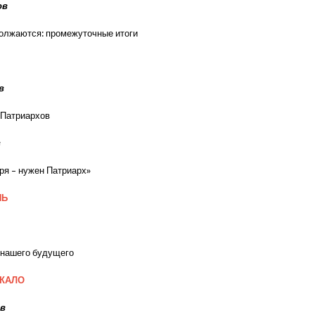
ов
олжаются: промежуточные итоги
в
 Патриархов
в
аря – нужен Патриарх»
НЬ
 нашего будущего
РКАЛО
ёв