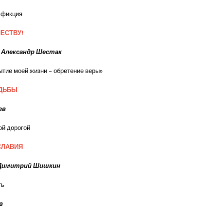
 фикция
ЕСТВУ!
 Александр Шестак
ытие моей жизни – обретение веры»
УДЬБЫ
ев
ой дорогой
СЛАВИЯ
Димитрий Шишкин
ть
в