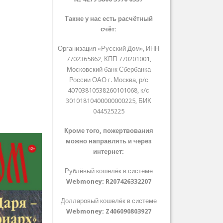
Также у нас есть расчётный
счёт:
Организация «Русский Дом», ИНН
7702365862, КПП 770201001,
Московский банк Сбербанка
России ОАО г. Москва, р/с
40703810538260101068, к/с
30101810400000000225, БИК
044525225
Кроме того, пожертвования
можно направлять и через
интернет:
Рублёвый кошелёк в системе
Webmoney:
R207426332207
Долларовый кошелёк в системе
Webmoney:
Z406090803927