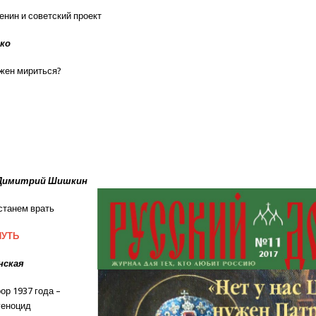
енин и советский проект
нко
лжен мириться?
Я
 Димитрий Шишкин
станем врать
ПУТЬ
нская
ор 1937 года –
геноцид