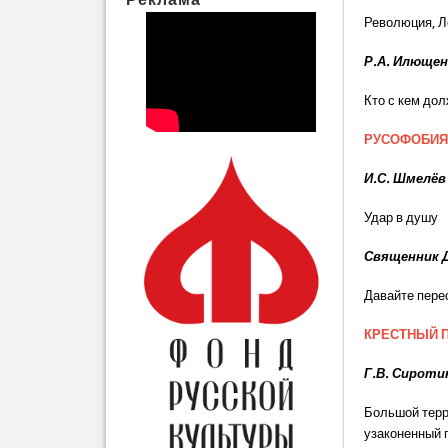
Революция, Л
Р.А. Илюще
Кто с кем до
РУСОФОБИ
И.С. Шмелёв
Удар в душу
Священник
Давайте пере
КРЕСТНЫЙ 
Г.В. Сироти
Большой терр
узаконенный 