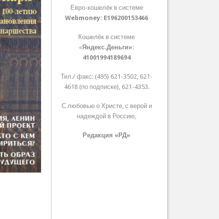
Евро-кошелёк в системе
Webmoney:
E196200153466
Кошелёк в системе
«
Яндекс.Деньги»:
41001994189694
Тел./ факс: (495) 621-3502, 621-
4618 (по подписке), 621-4353.
С любовью о Христе, с верой и
надеждой в Россию,
Редакция «РД»