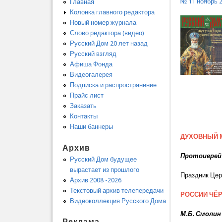
№ 11 ноябрь 
Главная
Колонка главного редактора
Новый номер журнала
Слово редактора (видео)
Русский Дом 20 лет назад
Русский взгляд
Афиша Фонда
Видеогалерея
Подписка и распространение
Прайс лист
Заказать
Контакты
Наши баннеры
ДУХОВНЫЙ 
Архив
Протоиерей
Русский Дом будущее
вырастает из прошлого
Праздник Цер
Архив 2008 -2026
Текстовый архив телепередачи
РОССИИ ЧЁ
Видеоколлекция Русского Дома
М.Б. Смолин
Реклама