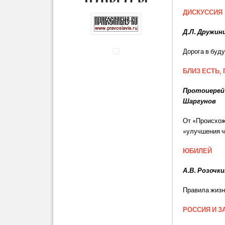
ДИСКУССИЯ
Д.Л. Дружин
Дорога в буд
БЛИЗ ЕСТЬ,
Протоиерей
Шаргунов
От «Происхож
«улучшения ч
ЮБИЛЕЙ
А.В. Розочк
Правила жизн
РОССИЯ И З