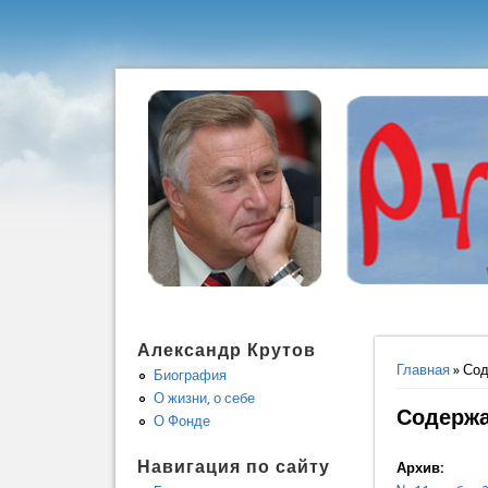
Александр Крутов
Вы здес
Главная
» Со
Биография
О жизни, о себе
Содерж
О Фонде
Навигация по сайту
Архив: