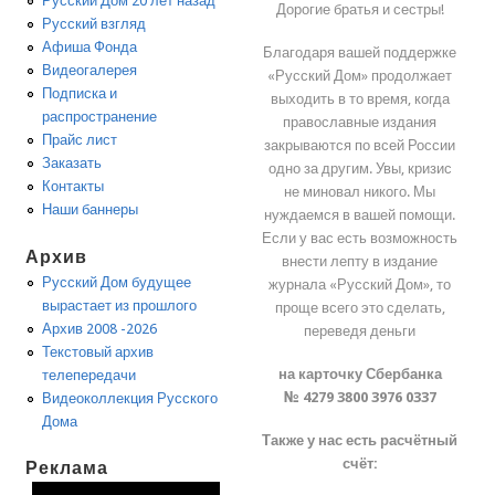
Русский Дом 20 лет назад
Дорогие братья и сестры!
Русский взгляд
Афиша Фонда
Благодаря вашей поддержке
Видеогалерея
«Русский Дом» продолжает
Подписка и
выходить в то время, когда
распространение
православные издания
Прайс лист
закрываются по всей России
Заказать
одно за другим. Увы, кризис
Контакты
не миновал никого. Мы
Наши баннеры
нуждаемся в вашей помощи.
Если у вас есть возможность
Архив
внести лепту в издание
Русский Дом будущее
журнала «Русский Дом», то
вырастает из прошлого
проще всего это сделать,
Архив 2008 -2026
переведя деньги
Текстовый архив
на карточку Сбербанка
телепередачи
№ 4279 3800 3976 0337
Видеоколлекция Русского
Дома
Также у нас есть расчётный
счёт:
Реклама