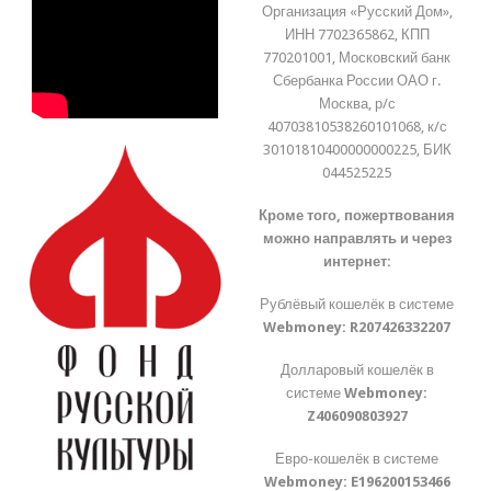
Организация «Русский Дом»,
ИНН 7702365862, КПП
770201001, Московский банк
Сбербанка России ОАО г.
Москва, р/с
40703810538260101068, к/с
30101810400000000225, БИК
044525225
Кроме того, пожертвования
можно направлять и через
интернет:
Рублёвый кошелёк в системе
Webmoney:
R207426332207
Долларовый кошелёк в
системе
Webmoney:
Z406090803927
Евро-кошелёк в системе
Webmoney:
E196200153466