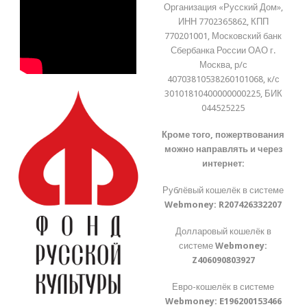
Организация «Русский Дом»,
ИНН 7702365862, КПП
770201001, Московский банк
Сбербанка России ОАО г.
Москва, р/с
40703810538260101068, к/с
30101810400000000225, БИК
044525225
Кроме того, пожертвования
можно направлять и через
интернет:
Рублёвый кошелёк в системе
Webmoney:
R207426332207
Долларовый кошелёк в
системе
Webmoney:
Z406090803927
Евро-кошелёк в системе
Webmoney:
E196200153466