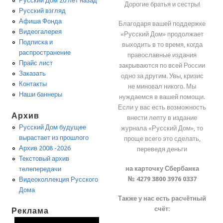
Русский Дом 20 лет назад
Дорогие братья и сестры!
Русский взгляд
Афиша Фонда
Благодаря вашей поддержке
Видеогалерея
«Русский Дом» продолжает
Подписка и
выходить в то время, когда
распространение
православные издания
Прайс лист
закрываются по всей России
Заказать
одно за другим. Увы, кризис
Контакты
не миновал никого. Мы
Наши баннеры
нуждаемся в вашей помощи.
Если у вас есть возможность
Архив
внести лепту в издание
Русский Дом будущее
журнала «Русский Дом», то
вырастает из прошлого
проще всего это сделать,
Архив 2008 -2026
переведя деньги
Текстовый архив
на карточку Сбербанка
телепередачи
№ 4279 3800 3976 0337
Видеоколлекция Русского
Дома
Также у нас есть расчётный
счёт:
Реклама