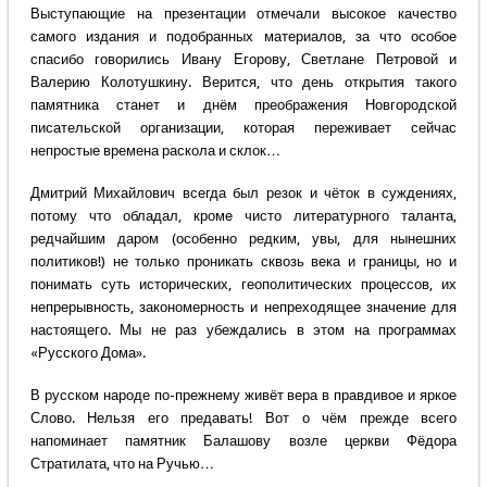
Выступающие на презентации отмечали высокое качество
самого издания и подобранных материалов, за что особое
спасибо говорились Ивану Егорову, Светлане Петровой и
Валерию Колотушкину. Верится, что день открытия такого
памятника станет и днём преображения Новгородской
писательской организации, которая переживает сейчас
непростые времена раскола и склок…
Дмитрий Михайлович всегда был резок и чёток в суждениях,
потому что обладал, кроме чисто литературного таланта,
редчайшим даром (особенно редким, увы, для нынешних
политиков!) не только проникать сквозь века и границы, но и
понимать суть исторических, геополитических процессов, их
непрерывность, закономерность и непреходящее значение для
настоящего. Мы не раз убеждались в этом на программах
«Русского Дома».
В русском народе по-прежнему живёт вера в правдивое и яркое
Слово. Нельзя его предавать! Вот о чём прежде всего
напоминает памятник Балашову возле церкви Фёдора
Стратилата, что на Ручью…