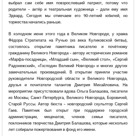
выбрал сам себе имя повзрослевший патриот, потому что
родители – актёр и театральная художница – дали ему имя
Эдвард. Сегодня мы отмечаем его 90-летний юбилей, но
торжества начались раньше.
В холодном июне этого года в Великом Новгороде, у храма
Фёдора Стратилата на Ручью (из века Куликовской битвы),
состоялось открытие памятника писателю и почётному
гражданину Великого Новгорода – автору исторических романов
«Марфа-посадница», «Младший сын», «Великий стол», «Сергий
Радонежский», «Господин Великий Новгород» и многих других
замечательных произведений. В открытии приняли участие
руководители Новгородской области и Великого Новгорода,
друзья и почитатели талантов Дмитрия Михайловича. На
мероприятии присутствовали вдова Ольга Балашова, писатели
из Москвы, Санкт-Петербурга, Великого Новгорода, Боровичей,
Старой Руссы. Автор бюста – новгородский скульптор Сергей
Гаев. Памятник был открыт при поддержке городской
администрации, меценатов, членов семьи писателя,
поклонников творчества Дмитрия Балашова, которые несколько
лет собирали пожертвования в фонд его имени.