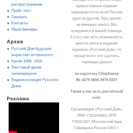
распространение
православные издания
Прайс лист
закрываются по всей России
Заказать
одно за другим. Увы, кризис
Контакты
не миновал никого. Мы
Наши баннеры
нуждаемся в вашей помощи.
Если у вас есть возможность
Архив
внести лепту в издание
Русский Дом будущее
журнала «Русский Дом», то
вырастает из прошлого
проще всего это сделать,
Архив 2008 -2026
переведя деньги
Текстовый архив
на карточку Сбербанка
телепередачи
№ 4279 3800 3976 0337
Видеоколлекция Русского
Дома
Также у нас есть расчётный
счёт:
Реклама
Организация «Русский Дом»,
ИНН 7702365862, КПП
770201001, Московский банк
Сбербанка России ОАО г.