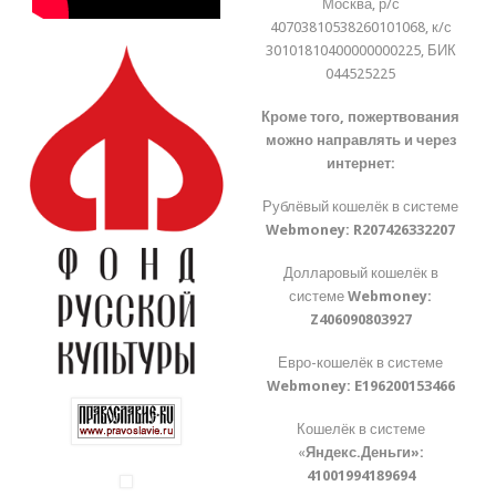
Москва, р/с
40703810538260101068, к/с
30101810400000000225, БИК
044525225
Кроме того, пожертвования
можно направлять и через
интернет:
Рублёвый кошелёк в системе
Webmoney:
R207426332207
Долларовый кошелёк в
системе
Webmoney:
Z406090803927
Евро-кошелёк в системе
Webmoney:
E196200153466
Кошелёк в системе
«
Яндекс.Деньги»:
41001994189694