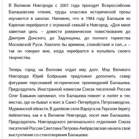
В Великом Новгороде с 2001 года проходят Всероссийские
Балашовские чтения, труды классика исторической прозы
изучаются в школах. Напомню, что в 1984 году Балашов из
Карелии перебрался с огромной семьёй в Новгород. «Для меня
заветная цель – довести романическое повествование до
Дмитрия Донского, до Задонщины, до полного торжества
Московской Руси. Хватило бы времени, спокойствия и сил...» –
так он говорил мне, когда перебрался в колыбель своего
творчества.
Теперь город на Волхове отдал ему долг. Мэр Великого
Новгорода Юрий Бобрышев предложил дополнить сквер
фигурами персонажей исторических произведений Балашова.
Председатель Иностранной комиссии Союза писателей России
Олег Бавыкин напомнил, что Балашова помнят и любят в тех
местах, где он бывал и жил: в Санкт-Петербурге, Петрозаводске,
Мурманской области. В далёком селе Варзуга на Терском берегу
библиотека, как и в Великом Новгороде, носит имя Балашова.
Председатель Новгородского регионального отделения Союза
писателей России Светлана Петрова-Амбрасовская начала своё
выступление со стихотворения Балашова: