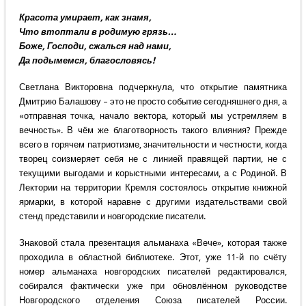
Красота умирает, как знамя,
Что втоптали в родимую грязь…
Боже, Господи, сжалься над нами,
Да подымемся, благословясь!
Светлана Викторовна подчеркнула, что открытие памятника
Дмитрию Балашову – это не просто событие сегодняшнего дня, а
«отправная точка, начало вектора, который мы устремляем в
вечность». В чём же благотворность такого влияния? Прежде
всего в горячем патриотизме, значительности и честности, когда
творец соизмеряет себя не с линией правящей партии, не с
текущими выгодами и корыстными интересами, а с Родиной. В
Лектории на территории Кремля состоялось открытие книжной
ярмарки, в которой наравне с другими издательствами свой
стенд представили и новгородские писатели.
Знаковой стала презентация альманаха «Вече», которая также
проходила в областной библиотеке. Этот, уже 11-й по счёту
номер альманаха новгородских писателей редактировался,
собирался фактически уже при обновлённом руководстве
Новгородского отделения Союза писателей России.