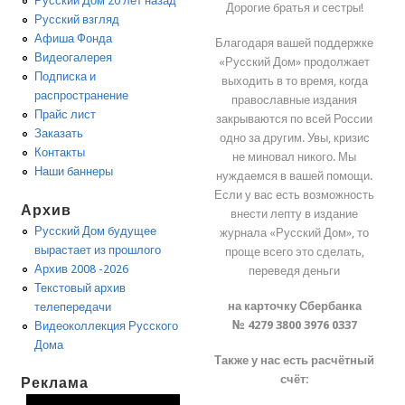
Русский Дом 20 лет назад
Дорогие братья и сестры!
Русский взгляд
Афиша Фонда
Благодаря вашей поддержке
Видеогалерея
«Русский Дом» продолжает
Подписка и
выходить в то время, когда
распространение
православные издания
Прайс лист
закрываются по всей России
Заказать
одно за другим. Увы, кризис
Контакты
не миновал никого. Мы
Наши баннеры
нуждаемся в вашей помощи.
Если у вас есть возможность
Архив
внести лепту в издание
Русский Дом будущее
журнала «Русский Дом», то
вырастает из прошлого
проще всего это сделать,
Архив 2008 -2026
переведя деньги
Текстовый архив
на карточку Сбербанка
телепередачи
№ 4279 3800 3976 0337
Видеоколлекция Русского
Дома
Также у нас есть расчётный
счёт:
Реклама