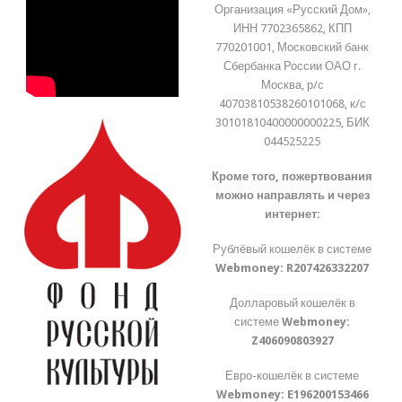
Организация «Русский Дом»,
ИНН 7702365862, КПП
770201001, Московский банк
Сбербанка России ОАО г.
Москва, р/с
40703810538260101068, к/с
30101810400000000225, БИК
044525225
Кроме того, пожертвования
можно направлять и через
интернет:
Рублёвый кошелёк в системе
Webmoney:
R207426332207
Долларовый кошелёк в
системе
Webmoney:
Z406090803927
Евро-кошелёк в системе
Webmoney:
E196200153466