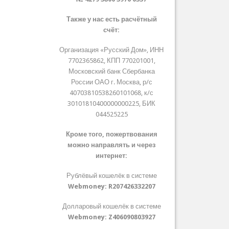
Также у нас есть расчётный
счёт:
Организация «Русский Дом», ИНН
7702365862, КПП 770201001,
Московский банк Сбербанка
России ОАО г. Москва, р/с
40703810538260101068, к/с
30101810400000000225, БИК
044525225
Кроме того, пожертвования
можно направлять и через
интернет:
Рублёвый кошелёк в системе
Webmoney:
R207426332207
Долларовый кошелёк в системе
Webmoney:
Z406090803927