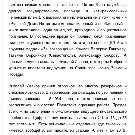
сил «за низкие моральные качества». Потом была служба на
другом государственном поприще и четырёхмесячный
чеченский плен. Его вызволяли из плена многие, в том числе – и
«Русский Дом»! Но он вышел несломленный и необиженный –
книги появлялись одна за другой, приходило и общественное
признание. В последнее время он проявил себя признанным
лидером и успешным деятелем. Кстати, на сцене ЦДЛ были
вручены медали «За возвращение Крыма» Валерию Ганичеву,
Татьяне Ворониной (Севастополь), Александру Боброву. А
первым получил медаль – Николай Иванов, с которым Бобров и
крымские писатели водрузили на Сапун-горе копию Знамени
Победы.
Николай Иванов принял огромное, во многом разорённое и
сложное хозяйство. В творческой организации, по уточнённым к
съезду спискам – 8 034 пера, с отделениями во всех
республиках и областях. Предстоит огромная работа. Прежде
всего – по сплочению и омоложению ведущего писательского
сообщества. Цифры – неутешительны: членов СП от 18 до 35
лет всего 4 %. Есть региональные отделения, где таковых не
имеется вообще! А вот писателей старше 70 лет – аж 20 %.