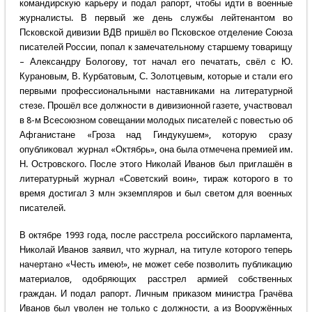
командирскую карьеру и подал рапорт, чтобы идти в военные
журналисты. В первый же день службы лейтенантом во
Псковской дивизии ВДВ пришёл во Псковское отделение Союза
писателей России, попал к замечательному старшему товарищу
– Александру Бологову, тот начал его печатать, свёл с Ю.
Курановым, В. Курбатовым, С. Золотцевым, которые и стали его
первыми профессиональными наставниками на литературной
стезе. Прошёл все должности в дивизионной газете, участвовал
в 8-м Всесоюзном совещании молодых писателей с повестью об
Афганистане «Гроза над Гиндукушем», которую сразу
опубликовал журнал «Октябрь», она была отмечена премией им.
Н. Островского. После этого Николай Иванов был приглашён в
литературный журнал «Советский воин», тираж которого в то
время достигал 3 млн экземпляров и был светом для военных
писателей.
В октябре 1993 года, после расстрела российского парламента,
Николай Иванов заявил, что журнал, на титуле которого теперь
начертано «Честь имею!», не может себе позволить публикацию
материалов, одобряющих расстрел армией собственных
граждан. И подал рапорт. Личным приказом министра Грачёва
Иванов был уволен не только с должности, а из Вооружённых