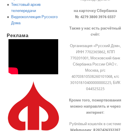
Текстовый архив
на карточку Сбербанка
телепередачи
№ 4279 3800 3976 0337
Видеоколлекция Русского
Дома
Также у нас есть расчётный
счёт:
Реклама
Организация «Русский Дом»,
ИНН 7702365862, КПП
770201001, Московский банк
Сбербанка России ОАО г.
Москва, р/с
40703810538260101068, к/с
30101810400000000225, БИК
044525225
Кроме того, пожертвования
можно направлять и через
интернет:
Рублёвый кошелёк в системе
Webmoney:
R207426332207