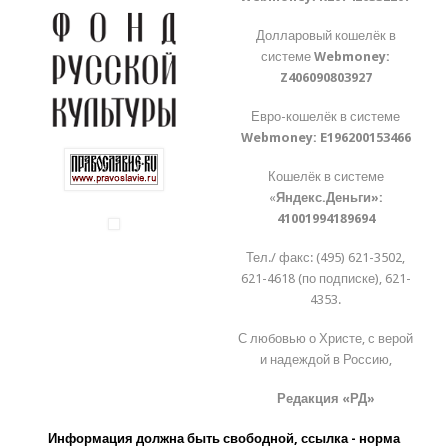
Долларовый кошелёк в
системе
Webmoney:
Z406090803927
Евро-кошелёк в системе
Webmoney:
E196200153466
Кошелёк в системе
«
Яндекс.Деньги»:
41001994189694
Тел./ факс: (495) 621-3502,
621-4618 (по подписке), 621-
4353.
С любовью о Христе, с верой
и надеждой в Россию,
Редакция «РД»
Информация должна быть свободной, ссылка - норма