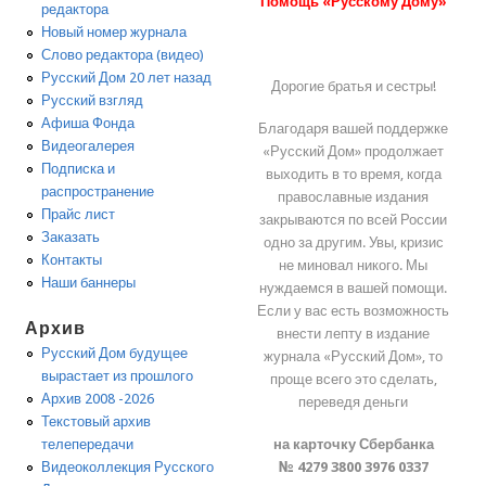
Помощь «Русскому Дому»
редактора
Новый номер журнала
Слово редактора (видео)
Русский Дом 20 лет назад
Дорогие братья и сестры!
Русский взгляд
Афиша Фонда
Благодаря вашей поддержке
Видеогалерея
«Русский Дом» продолжает
Подписка и
выходить в то время, когда
распространение
православные издания
Прайс лист
закрываются по всей России
Заказать
одно за другим. Увы, кризис
Контакты
не миновал никого. Мы
Наши баннеры
нуждаемся в вашей помощи.
Если у вас есть возможность
Архив
внести лепту в издание
Русский Дом будущее
журнала «Русский Дом», то
вырастает из прошлого
проще всего это сделать,
Архив 2008 -2026
переведя деньги
Текстовый архив
на карточку Сбербанка
телепередачи
№ 4279 3800 3976 0337
Видеоколлекция Русского