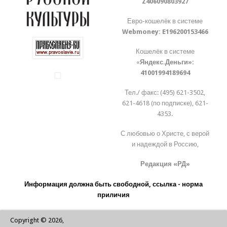
Z406090803927
Евро-кошелёк в системе
Webmoney:
E196200153466
Кошелёк в системе
«
Яндекс.Деньги»:
41001994189694
Тел./ факс: (495) 621-3502,
621-4618 (по подписке), 621-
4353.
С любовью о Христе, с верой
и надеждой в Россию,
Редакция «РД»
Информация должна быть свободной, ссылка - норма
приличия
Copyright © 2026,