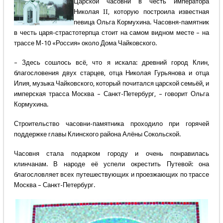
Царской часовни в честь императора
Николая II, которую построила известная
певица Ольга Кормухина. Часовня-памятник
в честь царя-страстотерпца стоит на самом видном месте – на
трассе М-10 «Россия» около Дома Чайковского.
– Здесь сошлось всё, что я искала: древний город Клин,
благословения двух старцев, отца Николая Гурьянова и отца
Илия, музыка Чайковского, который почитался царской семьёй, и
имперская трасса Москва – Санкт-Петербург, – говорит Ольга
Кормухина.
Строительство часовни-памятника проходило при горячей
поддержке главы Клинского района Алёны Сокольской.
Часовня стала подарком городу и очень понравилась
клинчанам. В народе её успели окрестить Путевой: она
благословляет всех путешествующих и проезжающих по трассе
Москва – Санкт-Петербург.