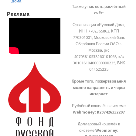
Дома
Также у нас есть расчётный
счёт:
Реклама
Организация «Русский Дом»,
ИНН 7702365862, КПП
770201001, Московский банк
Сбербанка России ОАО г.
Москва, р/с
40703810538260101068, к/с
30101810400000000225, БИК
044525225
Кроме того, пожертвования
можно направлять и через
интернет:
Рублёвый кошелёк в системе
Webmoney:
R207426332207
Долларовый кошелёк в
системе
Webmoney: