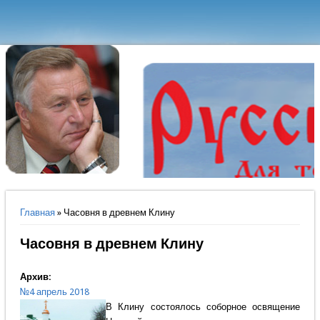
Вы здесь
Главная
» Часовня в древнем Клину
Часовня в древнем Клину
Архив:
№4 апрель 2018
В Клину состоялось соборное освящение