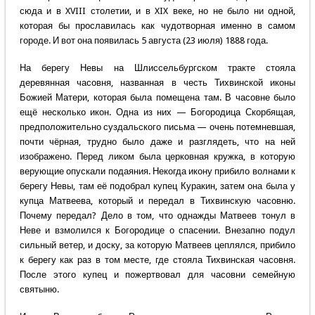
сюда и в XVIII столетии, и в XIX веке, но не было ни одной,
которая бы прославилась как чудотворная именно в самом
городе. И вот она появилась 5 августа (23 июля) 1888 года.
На берегу Невы на Шлиссельбургском тракте стояла
деревянная часовня, названная в честь Тихвинской иконы
Божией Матери, которая была помещена там. В часовне было
ещё несколько икон. Одна из них — Богородица Скорбящая,
предположительно суздальского письма — очень потемневшая,
почти чёрная, трудно было даже и разглядеть, что на ней
изображено. Перед ликом была церковная кружка, в которую
верующие опускали подаяния. Некогда икону прибило волнами к
берегу Невы, там её подобрал купец Куракин, затем она была у
купца Матвеева, который и передал в Тихвинскую часовню.
Почему передал? Дело в том, что однажды Матвеев тонул в
Неве и взмолился к Богородице о спасении. Внезапно подул
сильный ветер, и доску, за которую Матвеев цеплялся, прибило
к берегу как раз в том месте, где стояла Тихвинская часовня.
После этого купец и пожертвовал для часовни семейную
святыню.