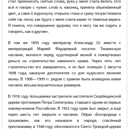
стал произносить святые слова, рука у меня стала белеть (это
всё я говорю с чужих слов) и, наконец, приняла обыкновенный
цвет, а сама я вздохнула, открыла глаза и сразу почувствовала
себя так легко, как будто с меня сняли какие-то тяжёлые вериги.
Я поняла, что совершенно здорова, что я могу так же ходить и
говорить, как и другие».
В том же 1893 году император Александр III вместе с
императрицей Марией Фёдоровной посетил Тихвинскую
часовню, молился перед чудотворной иконой и пожертвовал
деньги на строительство каменного храма. Через пять лет
строительство его завершилось, и он был освящён 2 августа
1898 года, накануне десятилетия со дня чудесного явления
иконы. В 1906—1909 гг. рядом с храмом была возведена новая
часовня, весьма внушительных размеров.
В 1918 году большевики застрелили настоятеля Скорбященской
церкви протоиерея Петра Скипетрова, ставшего одним из первых
новомучеников Российских. В 1932 году храм был закрыт, а ещё
через шесть лет закрыли и часовню. Образ «Богородица с
грошиками», как его называли в народе, спасённый
прихожанами, в 1940 году обосновался в Свято-Троицкой церкви