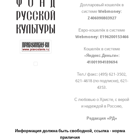
Долларовый кошелёк в
системе
Webmoney:
Z406090803927
Евро-кошелёк в системе
Webmoney:
E196200153466
Кошелёк в системе
«
Яндекс.Деньги»:
41001994189694
Тел./ факс: (495) 621-3502,
621-4618 (по подписке), 621-
4353.
С любовью о Христе, с верой
и надеждой в Россию,
Редакция «РД»
Информация должна быть свободной, ссылка - норма
приличия