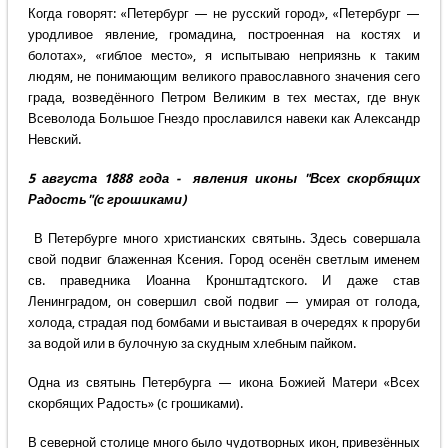
Когда говорят: «Петербург — не русский город», «Петербург —
уродливое явление, громадина, построенная на костях и
болотах», «гиблое место», я испытываю неприязнь к таким
людям, не понимающим великого православного значения сего
града, возведённого Петром Великим в тех местах, где внук
Всеволода Большое Гнездо прославился навеки как Александр
Невский.
5 августа 1888 года - явления иконы "Всех скорбящих
Радость"(с грошиками)
В Петербурге много христианских святынь. Здесь совершала
свой подвиг блаженная Ксения. Город осенён светлым именем
св. праведника Иоанна Кронштадтского. И даже став
Ленинградом, он совершил свой подвиг — умирая от голода,
холода, страдая под бомбами и выстаивая в очередях к проруби
за водой или в булочную за скудным хлебным пайком.
Одна из святынь Петербурга — икона Божией Матери «Всех
скорбящих Радость» (с грошиками).
В северной столице много было чудотворных икон, привезённых