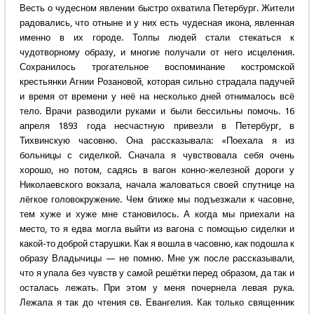
Весть о чудесном явлении быстро охватила Петербург. Жители
радовались, что отныне и у них есть чудесная икона, явленная
именно в их городе. Толпы людей стали стекаться к
чудотворному образу, и многие получали от него исцеления.
Сохранилось трогательное воспоминание костромской
крестьянки Агнии Розановой, которая сильно страдала падучей
и время от времени у неё на несколько дней отнималось всё
тело. Врачи разводили руками и были бессильны помочь. 16
апреля 1893 года несчастную привезли в Петербург, в
Тихвинскую часовню. Она рассказывала: «Поехала я из
больницы с сиделкой. Сначала я чувствовала себя очень
хорошо, но потом, садясь в вагон конно-железной дороги у
Николаевского вокзала, начала жаловаться своей спутнице на
лёгкое головокружение. Чем ближе мы подъезжали к часовне,
тем хуже и хуже мне становилось. А когда мы приехали на
место, то я едва могла выйти из вагона с помощью сиделки и
какой-то доброй старушки. Как я вошла в часовню, как подошла к
образу Владычицы — не помню. Мне уж после рассказывали,
что я упала без чувств у самой решётки перед образом, да так и
осталась лежать. При этом у меня почернела левая рука.
Лежала я так до чтения св. Евангелия. Как только священник