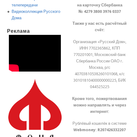
на карточку Сбербанка
телепередачи
№ 4279 3800 3976 0337
Видеоколлекция Русского
Дома
Также у нас есть расчётный
счёт:
Реклама
Организация «Русский Дом»,
ИНН 7702365862, КПП
770201001, Московский банк
Сбербанка России ОАО г.
Москва, р/с
40703810538260101068, к/с
30101810400000000225, БИК
044525225
Кроме того, пожертвования
можно направлять и через
интернет:
Рублёвый кошелёк в системе
Webmoney:
R207426332207