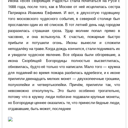
Икона «Всех скорбящих Радость» стала почитаться на Руси с
1688 года, после того, как в Москве от неё исцелилась сестра
Патриарха Иоакима Евфимия. И вот, в двухсотую годовщину
того московского чудесного события, в северной столице был
прославлен один из её списков. В тот летний день над городом
разразилась страшная гроза. Удар молнии попал прямо в
часовню, и она вспыхнула. К счастью, пожарные быстро
прибыли и потушили огонь. Иконы вынесли и сложили
неподалёку на траве. Когда дождь кончился, стали поднимать их
и увидели чудесное явление. Все образа были обгоревшие, а
икона Скорбящей Богородицы полностью высветлилась,
обновилась, будто её только что написали. Мало того — кружка
для подаяний во время пожара разбилась вдребезги, и к иконе
прилипли двенадцать мелких монет — двухкопеечные грошики,
полукопейки и четвертькопейки. Причём, прилипли так, что
невозможно отколупнуть. Это было особенно трогательно,
потому что в кружку люди побогаче подавали крупные монеты,
но Богородице ценнее оказались те, что принесли бедные люди,
отдававшие, быть может, последнее