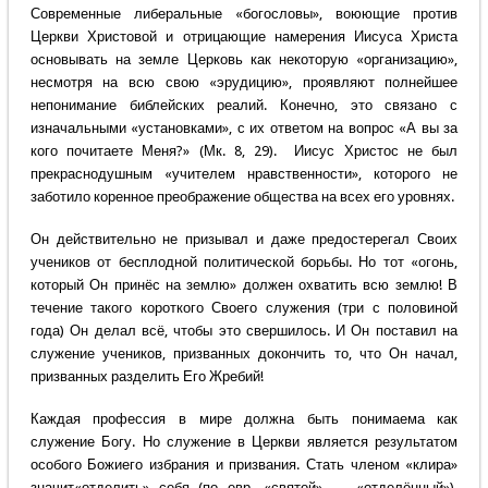
Современные либеральные «богословы», воюющие против
Церкви Христовой и отрицающие намерения Иисуса Христа
основывать на земле Церковь как некоторую «организацию»,
несмотря на всю свою «эрудицию», проявляют полнейшее
непонимание библейских реалий. Конечно, это связано с
изначальными «установками», с их ответом на вопрос «А вы за
кого почитаете Меня?» (Мк. 8, 29). Иисус Христос не был
прекраснодушным «учителем нравственности», которого не
заботило коренное преображение общества на всех его уровнях.
Он действительно не призывал и даже предостерегал Своих
учеников от бесплодной политической борьбы. Но тот «огонь,
который Он принёс на землю» должен охватить всю землю! В
течение такого короткого Своего служения (три с половиной
года) Он делал всё, чтобы это свершилось. И Он поставил на
служение учеников, призванных докончить то, что Он начал,
призванных разделить Его Жребий!
Каждая профессия в мире должна быть понимаема как
служение Богу. Но служение в Церкви является результатом
особого Божиего избрания и призвания. Стать членом «клира»
значит«отделить» себя (по евр. «святой» — «отделённый»),