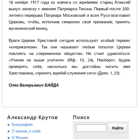
18 ноября 1917 года из ковчега со жребиями старец Алексий
вынул записку с именем Патриарха Тихона. Первый после 200-
летнего перерыва Патриарх Московский и всея Руси возглавил
Церковь, чтобы, исполнив смиренно своё призвание, принять
мученический венец.
Враги Церкви Христовой сегодня используют особый термин:
«клерикализм». Так они называют любые попытки Церкви
повлиять на современное общество. Не стоит удивляться.
«Ученик не выше учителя» (Мф. 10, 24). Наоборот, будем
проверять себя, насколько мы достойны носить имя
Христианина, «принять жребий служения сего» (Деян. 1, 25).
Олег Валерьевич БАЙДА
Александр Крутов
Поиск
Биография
О жизни, о себе
О Фонде