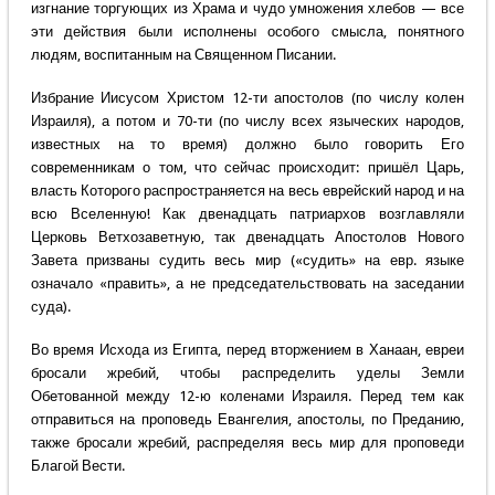
изгнание торгующих из Храма и чудо умножения хлебов — все
эти действия были исполнены особого смысла, понятного
людям, воспитанным на Священном Писании.
Избрание Иисусом Христом 12-ти апостолов (по числу колен
Израиля), а потом и 70-ти (по числу всех языческих народов,
известных на то время) должно было говорить Его
современникам о том, что сейчас происходит: пришёл Царь,
власть Которого распространяется на весь еврейский народ и на
всю Вселенную! Как двенадцать патриархов возглавляли
Церковь Ветхозаветную, так двенадцать Апостолов Нового
Завета призваны судить весь мир («судить» на евр. языке
означало «править», а не председательствовать на заседании
суда).
Во время Исхода из Египта, перед вторжением в Ханаан, евреи
бросали жребий, чтобы распределить уделы Земли
Обетованной между 12-ю коленами Израиля. Перед тем как
отправиться на проповедь Евангелия, апостолы, по Преданию,
также бросали жребий, распределяя весь мир для проповеди
Благой Вести.