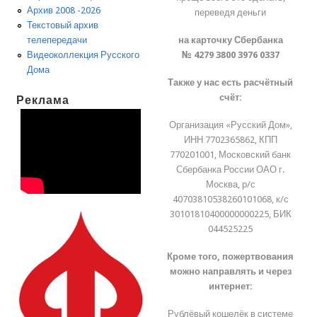
Архив 2008 -2026
переведя деньги
Текстовый архив
на карточку Сбербанка
телепередачи
№ 4279 3800 3976 0337
Видеоколлекция Русского
Дома
Также у нас есть расчётный
счёт:
Реклама
Организация «Русский Дом»,
ИНН 7702365862, КПП
770201001, Московский банк
Сбербанка России ОАО г.
Москва, р/с
40703810538260101068, к/с
30101810400000000225, БИК
044525225
Кроме того, пожертвования
можно направлять и через
интернет:
Рублёвый кошелёк в системе