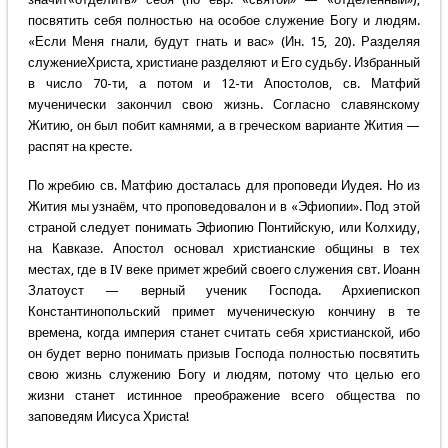
посвятить себя полностью на особое служение Богу и людям.
«Если Меня гнали, будут гнать и вас» (Ин. 15, 20). Разделяя
служениеХриста, христиане разделяют и Его судьбу. Избранный
в число 70-ти, а потом и 12-ти Апостолов, св. Матфий
мученически закончил свою жизнь. Согласно славянскому
Житию, он был побит камнями, а в греческом варианте Жития —
распят на кресте.
По жребию св. Матфию досталась для проповеди Иудея. Но из
Жития мы узнаём, что проповедовалон и в «Эфиопии». Под этой
страной следует понимать Эфиопию Понтийскую, или Колхиду,
на Кавказе. Апостол основал христианские общины в тех
местах, где в IV веке примет жребий своего служения свт. Иоанн
Златоуст — верный ученик Господа. Архиепископ
Константинопольский примет мученическую кончину в те
времена, когда империя станет считать себя христианской, ибо
он будет верно понимать призыв Господа полностью посвятить
свою жизнь служению Богу и людям, потому что целью его
жизни станет истинное преображение всего общества по
заповедям Иисуса Христа!