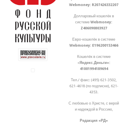
Webmoney:
R207426332207
Долларовый кошелёк в
системе
Webmoney:
Z406090803927
Евро-кошелёк в системе
Webmoney:
E196200153466
Кошелёк в системе
«
Яндекс.Деньги»:
41001994189694
Тел./ факс: (495) 621-3502,
621-4618 (по подписке), 621-
4353.
С любовью о Христе, с верой
и надеждой в Россию,
Редакция «РД»