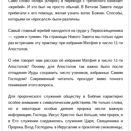
Само слово «клир» (клирос) в переводе с греческого означает
«жребий». И это был не просто обычай. В Ветхом Завете люди
прибегали к его помощи, желая узнать волю Божию. Способы,
которыми он «бросался» были различны.
Самый главный жребий находился на груди у Первосвященника
— «урим и тумим». На страницах Нового Завета мы только один
раз встречаем эту практику: при избрании Матфия в число 12-ти
Апостолов.
О чём говорит нам рассказ об избрании Матфия в число 12-ти
Апостолов? Почему для Апостолов так важно было после
отпадения Иуды сохранить число учеников, избранных Самим
Господом? Современный читатель проходит мимо точного
понимания этого вопроса.
Для пророческого служения обществу в Библии характерно
особое внимание к символическим действиям. Не только слова,
но и некоторые особые деяния пророка несли важную
информацию. Господь Иисус Христос был больше, чем пророк, и
в Его служении соединились служения Царя, Священника и
Пророка. Вход Господень в Иерусалим и проклятие смоковницы,