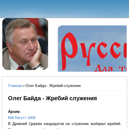
Вы здесь
Главная
» Олег Байда - Жребий служения
Олег Байда - Жребий служения
Архив:
№8 Август 2008
В Древней Церкви кандидатов на служение выбирал жребий.