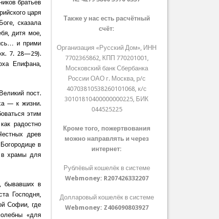
ников братьев
рийского царя
Также у нас есть расчётный
оге, сказала
счёт:
бя, дитя мое,
ись… и прими
Организация «Русский Дом», ИНН
к. 7. 28—29).
7702365862, КПП 770201001,
оха Епифана,
Московский банк Сбербанка
России ОАО г. Москва, р/с
40703810538260101068, к/с
Великий пост.
30101810400000000225, БИК
ха — к жизни.
044525225
боваться этим
как радостно
Кроме того, пожертвования
Честных древ
можно направлять и через
 Богородице в
интернет:
 в храмы для
Рублёвый кошелёк в системе
Webmoney:
R207426332207
й, бывавших в
ста Господня,
Долларовый кошелёк в системе
ой Софии, где
Webmoney:
Z406090803927
молебны «для