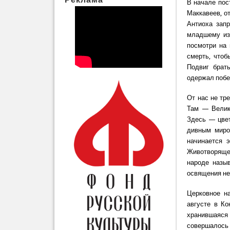
В начале пос
Маккавеев, о
Антиоха зап
младшему из 
посмотри на
смерть, чтоб
Подвиг брат
одержал побе
От нас не тр
Там — Велика
Здесь — цвет
дивным миро
начинается 
Животворящег
народе назы
освящения не
Церковное на
августе в Ко
хранившаяся 
совершалось