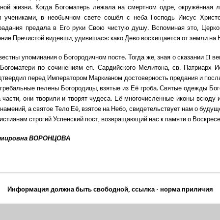
мной жизни. Когда Богоматерь лежала на смертном одре, окружённая 
и учениками, в необычном свете сошёл с неба Господь Иисус Христо
радания предала в Его руки Свою чистую душу. Вспоминая это, Церко
ение Пречистой видевши, удивишася: како Дево восхищается от земли на 
вестны упоминания о Богородичном посте. Тогда же, зная о сказании II в
Богоматери по сочинениям еп. Сардийского Мелитона, св. Патриарх 
твердил перед Императором Маркианом достоверность предания и посла
гребальные пелены Богородицы, взятые из Её гроба. Святые одежды Бо
 части, они творили и творят чудеса. Её многочисленные иконы всюду 
намений, а святое Тело Её, взятое на Небо, свидетельствует нам о буду
ристианам строгий Успенский пост, возвращающий нас к памяти о Воскресе
имировна ВОРОНЦОВА
Информация должна быть свободной, ссылка - норма приличия