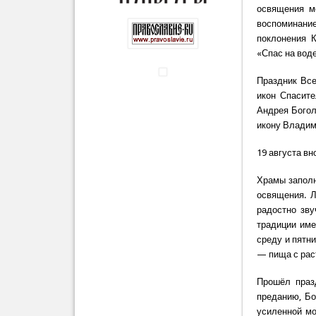
освящения м
воспоминани
поклонения 
«Спас на вод
Праздник Все
икон Спасите
Андрея Богол
икону Владим
19 августа в
Храмы заполн
освящения. 
радостно зву
традиции име
среду и пятни
— пища с рас
Прошёл праз
преданию, Бо
усиленной мо