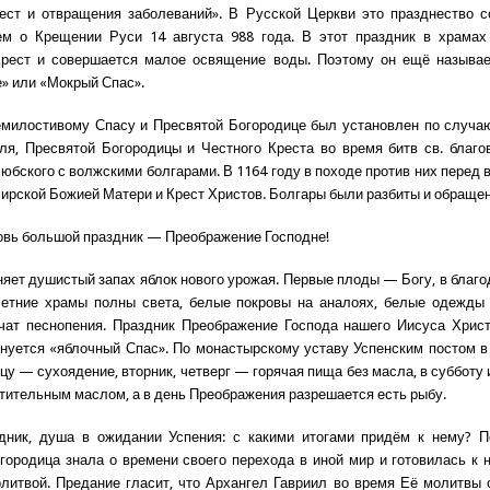
ест и отвращения заболеваний». В Русской Церкви это празднество с
ем о Крещении Руси 14 августа 988 года. В этот праздник в храмах
Крест и совершается малое освящение воды. Поэтому он ещё называе
е» или «Мокрый Спас».
милостивому Спасу и Пресвятой Богородице был установлен по случа
ля, Пресвятой Богородицы и Честного Креста во время битв св. благо
юбского с волжскими болгарами. В 1164 году в походе против них перед 
ирской Божией Матери и Крест Христов. Болгары были разбиты и обращен
новь большой праздник — Преображение Господне!
яет душистый запах яблок нового урожая. Первые плоды — Богу, в благо
Летние храмы полны света, белые покровы на аналоях, белые одежды 
чат песнопения. Праздник Преображение Господа нашего Иисуса Хрис
нуется «яблочный Спас». По монастырскому уставу Успенским постом в
цу — сухоядение, вторник, четверг — горячая пища без масла, в субботу
тительным маслом, а в день Преображения разрешается есть рыбу.
дник, душа в ожидании Успения: с какими итогами придём к нему? П
городица знала о времени своего перехода в иной мир и готовилась к 
литвой. Предание гласит, что Архангел Гавриил во время Её молитвы