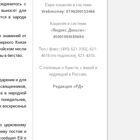
оединилось с
Евро-кошелёк в системе
 выносят для
Webmoney:
E196200153466
тся в народе
Кошелёк в системе
«
Яндекс.Деньги»:
ю знамений от
41001994189694
верного Князя
войском несли
Тел./ факс: (495) 621-3502, 621-
ы в бегство.
4618 (по подписке), 621-4353.
С любовью о Христе, с верой и
надеждой в Россию,
дарение и для
священников,
Редакция «РД»
та в народной
 понедельник,
 и воскресенье
о церковному
нему постом и
 сообщил Ей о