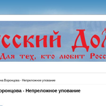
ь
на Воронцова - Непреложное упование
оронцова - Непреложное упование