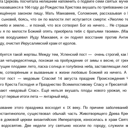
та Церковь посчитала нелишним напомнить о подвиге семи святых муче
тказавшихся в 166 году до Рождества Христова вкушать по требованию си
рещённую законом пищу. Мать Маккавеев, Соломония, рассказывая о Б
сыновей, боясь, что он по малости лет испугается смерти: «Умоляю те
 небо и землю… и познай, что все сотворил Бог из ничего… Не страш
ы я по милости Божией опять приобрела тебя с братьями твоими». (Мак
ьев воодушевил Иуду Маккавея, и он поднял восстание против Анти
ду, очистил Иерусалимский храм от идолов.
ебуется такой жертвы. Между тем, Успенский пост — очень строгий, как 
я четыредесятница, похожая на пробуждение от зимы к весне, от гре
ущее плодами лето, ласка солнца и голубизна неба, заставляющая лю
м, сотворённым и вызванным к жизни любовью Божией из ничего. А 
этот пост — медовым Спасом! 14 августа праздник Происхождения 
о Креста Господня и Празднество Всемилостивому Спасу и Пресвятой
вают «медовый Спас». Ещё нельзя вкушать плоды нового урожая, но
сут первые итоги лета — янтарный мёд.
звание этого праздника восходит к IX веку. По причине заболевани
нстантинополе, существовал обычай: часть Животворящего Древа Кре
в домовой церкви византийских Императоров, износилась в храм Свят
 водосвятие. Две недели эту святыню носили по городу, служили 