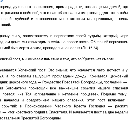
08
период духовного напряжения, время радости, возвращения домой, вр
 стряхивая с себя всё, что в нас обветшало и омертвело, для того чтобы
со всей глубиной и интенсивностью, к которым мы призваны», – писа
тоний.
дному сыну, заплутавшему в перипетиях своей судьбы, который, «при
одном доме, мы «приходим в себя» на пороге поста. Обнявший вернувшег
н мой был мертв и ожил, пропадал и нашелся» (Лк. 15.24).
енский пост, мы оживаем памятью о том, что во Христе нет смерти.
ачинается Успенский пост. Это значит, что кончается лето, вот-вот и 
ья, а по стёклам зашуршит прохладный дождь. Кончается церковный
дник церковного года — Рождество Пресвятой Богородицы, последний — 
ни Богоматери произошли все важнейшие события нашего спасени
и поётся: «из Тоя исправление и нетление процвете». Подобно тому,
ё началом и средоточием нашего спасения, этот пост включает 
 событий: в Происхождении Честного Креста Господня — распят
 — итог крестного подвига Спасителя. И начинается пост за две недели
еставления Пресвятой Богородицы.