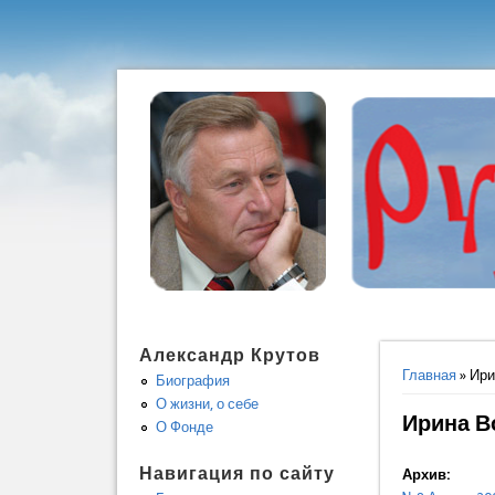
Александр Крутов
Вы здес
Главная
» Ири
Биография
О жизни, о себе
Ирина В
О Фонде
Навигация по сайту
Архив: