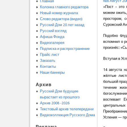
№8 Август 20
Главная
«Пост – это 
Колонка главного редактора
можем ожить,
Новый номер журнала
простором, 
Слово редактора (видео)
Сурожский Ан
Русский Дом 20 лет назад
Русский взгляд
Подобно блу
Афиша Фонда
вспомнил о р
Видеогалерея
произнёс: «Сы
Подписка и распространение
Прайс лист
Вступая в Усп
Заказать
Контакты
14 августа н
Наши баннеры
жёлтые лист
большой праз
Архив
течение жиз
Русский Дом будущее
богослужени
вырастает из прошлого
воспевает Е
Архив 2008 -2026
центральных
Текстовый архив телепередачи
Преображении
Видеоколлекция Русского Дома
Успения — пр
Реклама