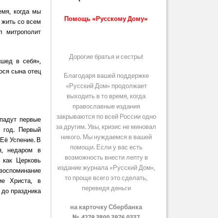
емя, когда мы
Помощь «Русскому Дому»
 жить со всем
л митрополит
Дорогие братья и сестры!
шед в себя»,
ося сына отец
Благодаря вашей поддержке
«Русский Дом» продолжает
выходить в то время, когда
православные издания
закрываются по всей России одно
упадут первые
за другим. Увы, кризис не миновал
 год. Первый
никого. Мы нуждаемся в вашей
Её Успение. В
помощи. Если у вас есть
я, недаром в
возможность внести лепту в
 как Церковь
издание журнала «Русский Дом»,
воспоминание
то проще всего это сделать,
ие Христа, в
переведя деньги
 до праздника
на карточку Сбербанка
№ 4279 3800 3976 0337