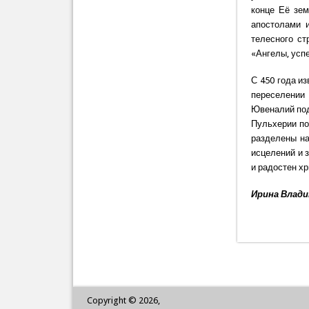
конце Её зе
апостолами 
телесного ст
«Ангелы, усп
С 450 года из
переселении 
Ювеналий под
Пульхерии по
разделены на
исцелений и з
и радостен х
Ирина Влад
Copyright © 2026,