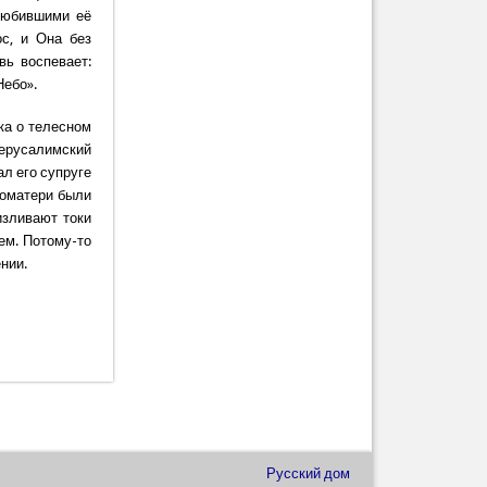
любившими её
с, и Она без
вь воспевает:
Небо».
ека о телесном
Иерусалимский
л его супруге
гоматери были
изливают токи
щем. Потому-то
нии.
Русский дом