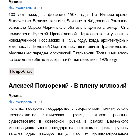
Архив:
№2 февраль 2009
100 лет назад, в феврале 1909 года, Её Императорское
Высочество Великая княгиня Елизавета Фёдоровна Романова
основала Марфо-Мариинскую обитель в центре столицы. Она
причислена Русской Православной Церковью к лику святых
новомучеников Российских в 1992 году, когда архитектурный
комплекс на Большой Ордынке постановлением Правительства
Москвы был передан Московской Патриархии. Тогда и началось
возрождение обители, закрытой большевиками в 1926 году
Подробнее
о Ирина Ахундова - Белый ангел России
Алексей Поморский - В плену иллюзий
Архив:
№2 февраль 2009
Попытка построить государство с сохранением политического
превосходства этнических грузин, которое реально
существовало в советской Грузии, в рамках маленького
многонационального государства потерпело крах. Грузины
забыли одну важную вещь, что их привилегированное