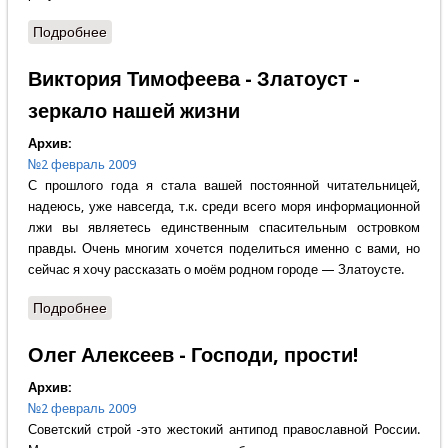
Подробнее
о Сергей Глазьев - В условиях финансового
кризиса
Виктория Тимофеева - Златоуст -
зеркало нашей жизни
Архив:
№2 февраль 2009
С прошлого года я стала вашей постоянной читательницей,
надеюсь, уже навсегда, т.к. среди всего моря информационной
лжи вы являетесь единственным спасительным островком
правды. Очень многим хочется поделиться именно с вами, но
сейчас я хочу рассказать о моём родном городе — Златоусте.
Подробнее
о Виктория Тимофеева - Златоуст - зеркало нашей
жизни
Олег Алексеев - Господи, прости!
Архив:
№2 февраль 2009
Советский строй -это жестокий антипод православной России.