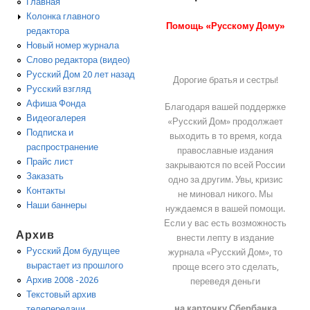
Главная
Колонка главного
Помощь «Русскому Дому»
редактора
Новый номер журнала
Слово редактора (видео)
Русский Дом 20 лет назад
Дорогие братья и сестры!
Русский взгляд
Афиша Фонда
Благодаря вашей поддержке
Видеогалерея
«Русский Дом» продолжает
Подписка и
выходить в то время, когда
распространение
православные издания
Прайс лист
закрываются по всей России
Заказать
одно за другим. Увы, кризис
Контакты
не миновал никого. Мы
Наши баннеры
нуждаемся в вашей помощи.
Если у вас есть возможность
Архив
внести лепту в издание
Русский Дом будущее
журнала «Русский Дом», то
вырастает из прошлого
проще всего это сделать,
Архив 2008 -2026
переведя деньги
Текстовый архив
на карточку Сбербанка
телепередачи