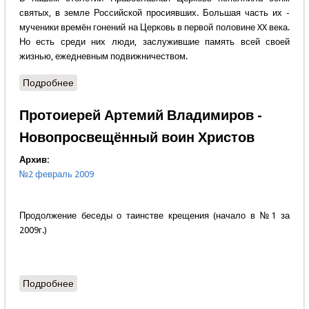
святых, в земле Российской просиявших. Большая часть их -
мученики времён гонений на Церковь в первой половине XX века.
Но есть среди них люди, заслужившие память всей своей
жизнью, ежедневным подвижничеством.
Подробнее
о Виктор Колесников - Подвиг Святителя
Протоиерей Артемий Владимиров -
Новопросвещённый воин Христов
Архив:
№2 февраль 2009
Продолжение беседы о таинстве крещения (начало в №1 за
2009г.)
Подробнее
о Протоиерей Артемий Владимиров -
Новопросвещённый воин Христов