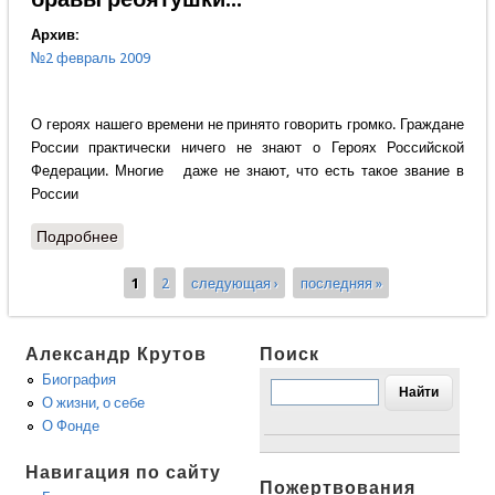
Архив:
№2 февраль 2009
О героях нашего времени не принято говорить громко. Граждане
России практически ничего не знают о Героях Российской
Федерации. Многие даже не знают, что есть такое звание в
России
Подробнее
о Вячеслав Бочаров - "Солдатушки, бравы
ребятушки..."
1
2
следующая ›
последняя »
Страницы
Александр Крутов
Поиск
Биография
О жизни, о себе
О Фонде
Навигация по сайту
Пожертвования