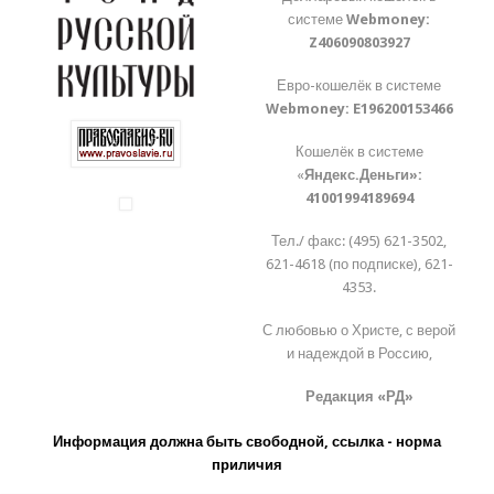
системе
Webmoney:
Z406090803927
Евро-кошелёк в системе
Webmoney:
E196200153466
Кошелёк в системе
«
Яндекс.Деньги»:
41001994189694
Тел./ факс: (495) 621-3502,
621-4618 (по подписке), 621-
4353.
С любовью о Христе, с верой
и надеждой в Россию,
Редакция «РД»
Информация должна быть свободной, ссылка - норма
приличия