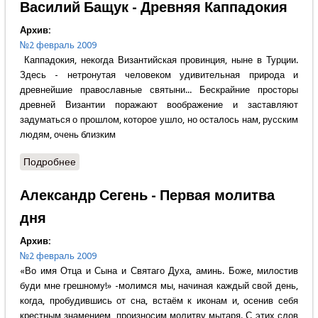
Василий Бащук - Древняя Каппадокия
Архив:
№2 февраль 2009
Каппадокия, некогда Византийская провинция, ныне в Турции.
Здесь - нетронутая человеком удивительная природа и
древнейшие православные святыни... Бескрайние просторы
древней Византии поражают воображение и заставляют
задуматься о прошлом, которое ушло, но осталось нам, русским
людям, очень близким
Подробнее
о Василий Бащук - Древняя Каппадокия
Александр Сегень - Первая молитва
дня
Архив:
№2 февраль 2009
«Во имя Отца и Сына и Святаго Духа, аминь. Боже, милостив
буди мне грешному!» -молимся мы, начиная каждый свой день,
когда, пробудившись от сна, встаём к иконам и, осенив себя
крестным знамением, произносим молитву мытаря. С этих слов