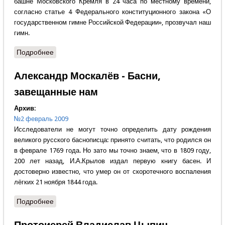
башне Московского Кремля в 24 часа по местному времени,
согласно статье 4 Федерального конституционного закона «О
государственном гимне Российской Федерации», прозвучал наш
гимн.
Подробнее
о Слово редактора - Александр Крутов - О
государственном гимне и не только...
Александр Москалёв - Басни,
завещанные нам
Архив:
№2 февраль 2009
Исследователи не могут точно определить дату рождения
великого русского баснописца: принято считать, что родился он
в феврале 1769 года. Но зато мы точно знаем, что в 1809 году,
200 лет назад, И.А.Крылов издал первую книгу басен. И
достоверно известно, что умер он от скоротечного воспаления
лёгких 21 ноября 1844 года.
Подробнее
о Александр Москалёв - Басни, завещанные нам