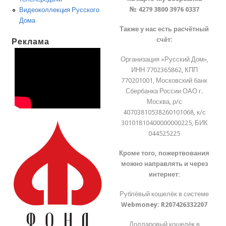
№ 4279 3800 3976 0337
Видеоколлекция Русского
Дома
Также у нас есть расчётный
счёт:
Реклама
Организация «Русский Дом»,
ИНН 7702365862, КПП
770201001, Московский банк
Сбербанка России ОАО г.
Москва, р/с
40703810538260101068, к/с
30101810400000000225, БИК
044525225
Кроме того, пожертвования
можно направлять и через
интернет:
Рублёвый кошелёк в системе
Webmoney:
R207426332207
Долларовый кошелёк в