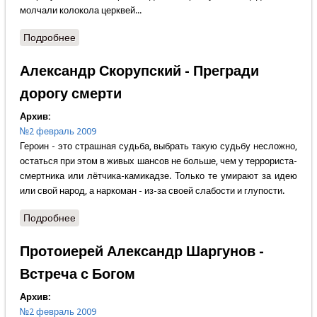
молчали колокола церквей...
Подробнее
о Владимир Крупин - Россия спасёт мир, а Россию
спасёт святость
Александр Скорупский - Прегради
дорогу смерти
Архив:
№2 февраль 2009
Героин - это страшная судьба, выбрать такую судьбу несложно,
остаться при этом в живых шансов не больше, чем у террориста-
смертника или лётчика-камикадзе. Только те умирают за идею
или свой народ, а наркоман - из-за своей слабости и глупости.
Подробнее
о Александр Скорупский - Прегради дорогу смерти
Протоиерей Александр Шаргунов -
Встреча с Богом
Архив:
№2 февраль 2009