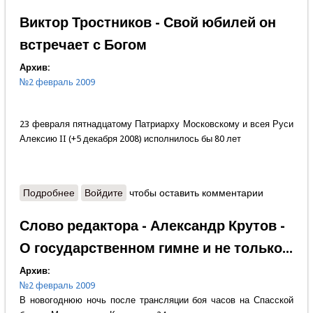
уйдёшь?
Виктор Тростников - Свой юбилей он
встречает с Богом
Архив:
№2 февраль 2009
23 февраля пятнадцатому Патриарху Московскому и всея Руси
Алексию II (+5 декабря 2008) исполнилось бы 80 лет
Подробнее
о Виктор Тростников - Свой юбилей он встречает с
Войдите
чтобы оставить комментарии
Богом
Слово редактора - Александр Крутов -
О государственном гимне и не только...
Архив:
№2 февраль 2009
В новогоднюю ночь после трансляции боя часов на Спасской