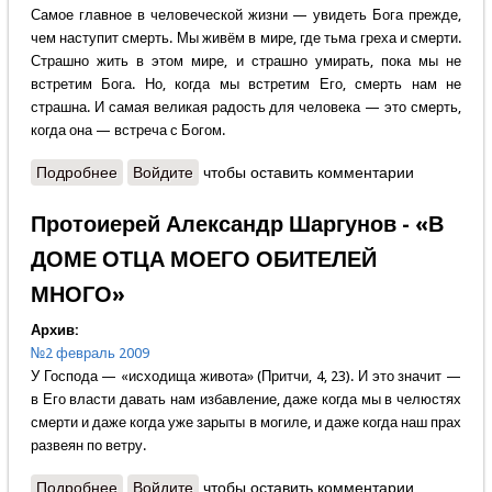
Самое главное в человеческой жизни — увидеть Бога прежде,
чем наступит смерть. Мы живём в мире, где тьма греха и смерти.
Страшно жить в этом мире, и страшно умирать, пока мы не
встретим Бога. Но, когда мы встретим Его, смерть нам не
страшна. И самая великая радость для человека — это смерть,
когда она — встреча с Богом.
Подробнее
о Протоиерей Александр Шаргунов - Встреча с
Войдите
чтобы оставить комментарии
Богом
Протоиерей Александр Шаргунов - «В
ДОМЕ ОТЦА МОЕГО ОБИТЕЛЕЙ
МНОГО»
Архив:
№2 февраль 2009
У Господа — «исходища живота» (Притчи, 4, 23). И это значит —
в Его власти давать нам избавление, даже когда мы в челюстях
смерти и даже когда уже зарыты в могиле, и даже когда наш прах
развеян по ветру.
Подробнее
о Протоиерей Александр Шаргунов - «В ДОМЕ
Войдите
чтобы оставить комментарии