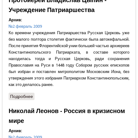
Протоиерей Владислав Цыпин -
Учреждение Патриаршества
Архив:
№2 февраль 2009
Ко времени учреждения Патриаршества Русская Церковь уже
без малого полтора столетия фактически была автокефальной.
После принятия Флорентийской унии большей частью архиереев
Константинопольского Патриархата, в составе которого
находилась тогда и Русская Церковь, ради сохранения
Православия на Руси в 1448 году Собором русских епископов
был избран и поставлен митрополитом Московским Иона, без
утверждения этого избрания Патриархом Константинопольским,
как это делалось ранее.
Подробнее
о Протоиерей Владислав Цыпин - Учреждение
Патриаршества
Николай Леонов - Россия в кризисном
мире
Архив:
№2 февраль 2009