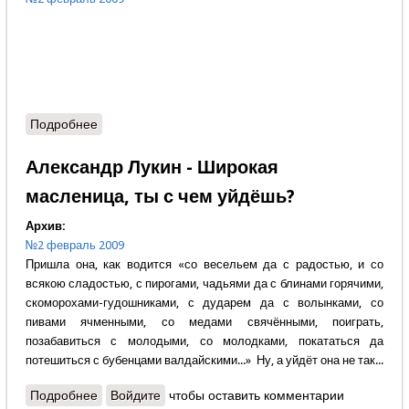
Подробнее
о Содержание номера
Александр Лукин - Широкая
масленица, ты с чем уйдёшь?
Архив:
№2 февраль 2009
Пришла она, как водится «со весельем да с радостью, и со
всякою сладостью, с пирогами, чадьями да с блинами горячими,
скоморохами-гудошниками, с дударем да с волынками, со
пивами ячменными, со медами свячёнными, поиграть,
позабавиться с молодыми, со молодками, покататься да
потешиться с бубенцами валдайскими...» Ну, а уйдёт она не так...
Подробнее
о Александр Лукин - Широкая масленица, ты с чем
Войдите
чтобы оставить комментарии