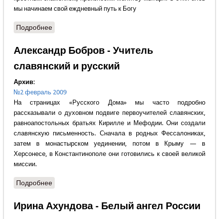
мы начинаем свой еждневный путь к Богу
Подробнее
о Александр Сегень - Первая молитва дня
Александр Бобров - Учитель
славянский и русский
Архив:
№2 февраль 2009
На страницах «Русского Дома» мы часто подробно
рассказывали о духовном подвиге первоучителей славянских,
равноапостольных братьях Кирилле и Мефодии. Они создали
славянскую письменность. Сначала в родных Фессалониках,
затем в монастырском уединении, потом в Крыму — в
Херсонесе, в Константинополе они готовились к своей великой
миссии.
Подробнее
о Александр Бобров - Учитель славянский и
русский
Ирина Ахундова - Белый ангел России