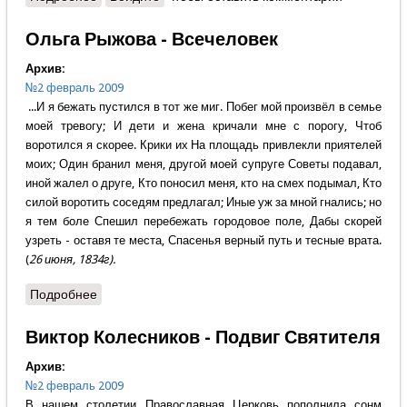
ОТЦА МОЕГО ОБИТЕЛЕЙ МНОГО»
Ольга Рыжова - Всечеловек
Архив:
№2 февраль 2009
...И я бежать пустился в тот же миг. Побег мой произвёл в семье
моей тревогу; И дети и жена кричали мне с порогу, Чтоб
воротился я скорее. Крики их На площадь привлекли приятелей
моих; Один бранил меня, другой моей супруге Советы подавал,
иной жалел о друге, Кто поносил меня, кто на смех подымал, Кто
силой воротить соседям предлагал; Иные уж за мной гнались; но
я тем боле Спешил перебежать городовое поле, Дабы скорей
узреть - оставя те места, Спасенья верный путь и тесные врата.
(
26 июня, 1834г).
Подробнее
о Ольга Рыжова - Всечеловек
Виктор Колесников - Подвиг Святителя
Архив:
№2 февраль 2009
В нашем столетии Православная Церковь пополнила сонм