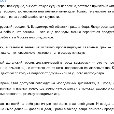
2009
страшная судьба, выбрать такую судьбу несложно, остаться при этом в ж
у террориста-смертника или лётчика-камикадзе. Только те умирают за 
оман - из-за своей слабости и глупости.
русский городок N. Владимирской области пришла беда. Люди осознали
ём районе нет работы — это ещё полбеды: можно перебиться продукт
дработать в Москве или Владимире.
жь, а газеты и телеящик успешно пропагандируют свальный грех — 
 шанс, что повзрослеют, остепенятся и возьмутся за ум.
ый афганский героин, доставляемый в город курьерами — это не прос
ин не обманешь, не отвяжешься от него, попробовав из любопытства. К
дают бесплатно, «в подарок от друзей» или от ушлого наркодилера.
героин стал доступен повсюду: на молодёжных дискотеках, в школе, 
 винных и пивных точек, где вечно «тусовались» в поисках дарового с
ые алконавты (на иглу посадили и их!).
ан, взявший на себя розничную торговлю, знал своё дело, И всегда 
 не было денег — давали в долг, брали в заклад вещи, помогали прода