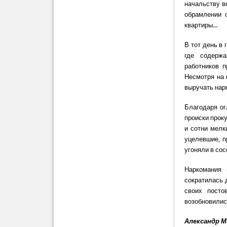
начальству во
обрамлении 
квартиры...
В тот день в 
где содержа
работников п
Несмотря на 
выручать нарк
Благодаря ог
происки прок
и сотни мелк
уцелевшие, п
угоняли в сос
Наркомания 
сократилась 
своих посто
возобновилис
Александр 