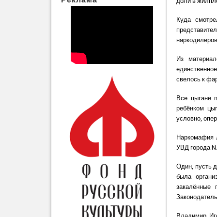
доли в жилпл
Куда смотре
представител
наркодилеров
Из материал
единственно
свелось к фа
Все цыгане 
ребёнком цыг
условно, опер
Наркомафия л
УВД города N
Один, пусть 
была органи
закалённые 
Законодатель
Владимир Иг