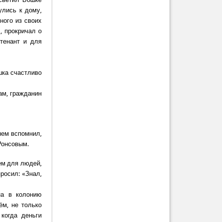
улись к дому,
ного из своих
, прокричал о
тенант и для
шка счастливо
ам, гражданин
нем вспомнил,
 Ронсовым.
ем для людей,
просил: «Знал,
на в колонию
ём, не только
когда деньги