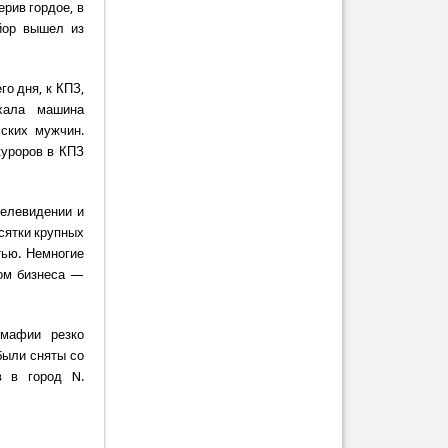
ерив гордое, в
йор вышел из
го дня, к КПЗ,
ехала машина
сских мужчин.
куроров в КПЗ
телевидении и
сятки крупных
тью. Немногие
дом бизнеса —
омафии резко
были сняты со
в в город N.