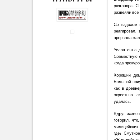
разговора. 
развеяли все
Со вздохом 
реагировал, 
прервала жал
Услав сына 
Совместную о
когда прокуро
Хороший дом
Большой приу
как в древне
окрестных л
удалась!
Вдруг зазвон
говорил, что
милицейских 
где? Смутное
«Жигулей» вы