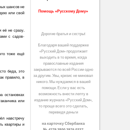
ивых шансов не
Помощь «Русскому Дому»
идею или свой
 её не сразу.
Дорогие братья и сестры!
ами с садов-
Благодаря вашей поддержке
«Русский Дом» продолжает
это тоже ещё
выходить в то время, когда
православные издания
закрываются по всей России одно
то беда, это
за другим. Увы, кризис не миновал
ак правило, в
никого. Мы нуждаемся в вашей
помощи. Если у вас есть
возможность внести лепту в
на остановках
издание журнала «Русский Дом»,
таканчика или
то проще всего это сделать,
переведя деньги
шёл навстречу
на карточку Сбербанка
ть квартиры и
№ 4279 3800 3976 0337