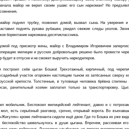
Сначала майор не верил своим ушам: его сын наркоман? Но предъяв
 сомнения.
майор поднял трубку, позвонил домой, вызвал сына. На уверения и 
заставил поднять рукава рубашки, увидел свежие следы уколов. Зво
кое бормотание наркомана-десятиклассника.
домой под присмотр жены, майор с Владимиром Игоревичем заперлись
перацию милиции и русских добровольцев решено было провести чере
р будет в отпуске и не сможет выручить наркодилеров.
 построил себе цыган Бошка! Трехэтажный, кирпичный, под черепи
садебный участок огорожен настоящим тыном из затёсанных сверху е
русской крепости. Толстенные, в туловище человека брёвна спилены
есах, рачительный хозяин заплатил только за транспортировку. Цыг
ил мобильник. Беспокоил милицейский лейтенант, давно и с потроха
, мол, есть серьёзный разговор, срочно, открывай ворота. Во въехавш
«Жигулях» кроме лейтенанта сидели ещё двое. Где-то Бошка их уже виде
 беспокойство шевельнулось в душе цыгана. Впрочем, рассеивая его
лез один лейтенант. Лучезарно улыбнулся, но вместо рукопожатия з