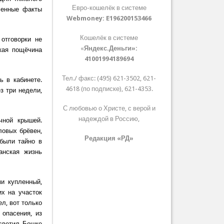
Евро-кошелёк в системе
ленные факты
Webmoney:
E196200153466
Кошелёк в системе
отговорки не
«
Яндекс.Деньги»:
нкая пощёчина
41001994189694
Тел./ факс: (495) 621-3502, 621-
 в кабинете.
4618 (по подписке), 621-4353.
з три недели,
С любовью о Христе, с верой и
надеждой в Россию,
чной крышей.
ловых брёвен,
Редакция «РД»
 были тайно в
анская жизнь
ми купленный,
их на участок
л, вот только
 опасения, из
асветил Бошке