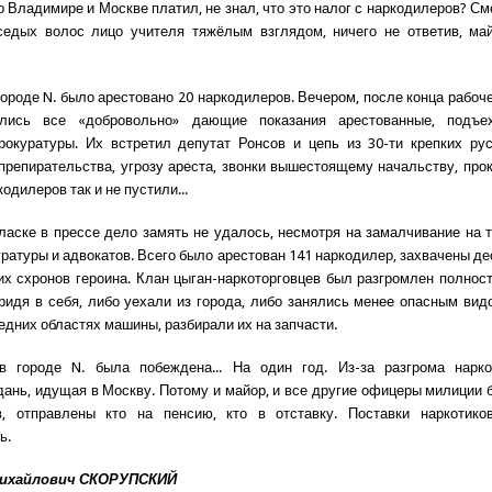
 Владимире и Москве платил, не знал, что это налог с наркодилеров? См
седых волос лицо учителя тяжёлым взглядом, ничего не ответив, ма
городе N. было арестовано 20 наркодилеров. Вечером, после конца рабоче
лись все «добровольно» дающие показания арестованные, подъ
рокуратуры. Их встретил депутат Ронсов и цепь из 30-ти крепких ру
препирательства, угрозу ареста, звонки вышестоящему начальству, про
одилеров так и не пустили...
ласке в прессе дело замять не удалось, несмотря на замалчивание на 
уратуры и адвокатов. Всего было арестован 141 наркодилер, захвачены де
их схронов героина. Клан цыган-наркоторговцев был разгромлен полнос
ридя в себя, либо уехали из города, либо занялись менее опасным ви
едних областях машины, разбирали их на запчасти.
в городе N. была побеждена... На один год. Из-за разгрома нарк
дань, идущая в Москву. Потому и майор, и все другие офицеры милиции 
в, отправлены кто на пенсию, кто в отставку. Поставки наркотико
ь.
Михайлович СКОРУПСКИЙ