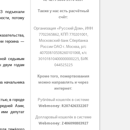
Также у нас есть расчётный
ПЗ подъехали
счёт:
ности, потому
Организация «Русский Дом», ИНН
7702365862, КПП 770201001,
азательства,
Московский банк Сбербанка
ии героина —
России ОАО г. Москва, р/с
40703810538260101068, к/с
нной седьмым
30101810400000000225, БИК
 к двум годам
044525225
Кроме того, пожертвования
на начальника
можно направлять и через
интернет:
тью, в городе
Рублёвый кошелёк в системе
редней Азии,
Webmoney:
R207426332207
 ими депутат
Долларовый кошелёк в системе
Webmoney:
Z406090803927
для тяжёлого