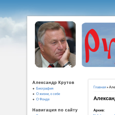
Александр Крутов
Вы здес
Главная
» Але
Биография
О жизни, о себе
Алексан
О Фонде
Навигация по сайту
Архив: