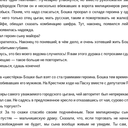
дбородок Потом он и несколько вбежавших в ворота милиционеров рин
обыск. Поняв, что надо спасаться, Бошка проорал о складе героина у од
у него только отец цыган, мать русская, таким и пожертвовать не жалко)
ейфе, обещал сказать комбинацию шифра. Тут, наконец, появился лей
появилась надежда.
л героин сыну майора?
кратилось. Наконец-то понявший, в чём дело, и очень хотевший жить Бо
збитыми губами.
сь, это без моего ведома случилось! Я вам этого дурака с потрохами сд
бещаю — такое больше не повториться.
ешься, сдашь конечно!
а «шестёрка» Бошки был взят со ста граммами героина. Бошка тем време
 избивавших его мужиков. На Крестном ходе на Пасху вместе с депутатом
тиры самого уважаемого городского цыгана, чей авторитет был непререка
л сам. Не садясь в предложенное кресло и отказавшись от чая, сурово с
чь торгуют?»
! За то скажи спасибо своим подчинённым. Твои милиционеры сы
 пустяк — мальчишескую драку. Сказали, что, если торговать не начн
освобождения не будет, мы сына вообще живым не увидим. Ты сам, 