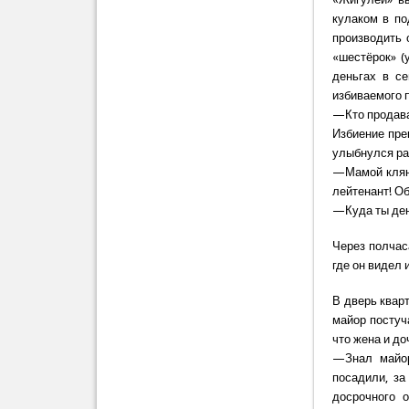
кулаком в по
производить 
«шестёрок» (
деньгах в с
избиваемого 
—Кто продава
Избиение пре
улыбнулся ра
—Мамой кляну
лейтенант! О
—Куда ты ден
Через полчас
где он видел
В дверь квар
майор постуча
что жена и до
—Знал майор
посадили, за
досрочного 