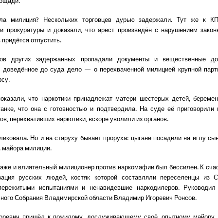
ощади.
ла милиция? Нескольких торговцев дурью задержали. Тут же к К
и прокуратуры и доказали, что арест произведён с нарушением закон
 придётся отпустить.
ов других задержанных пропадали документы и вещественные док
е доведённое до суда дело — о перехваченной милицией крупной парт
рсу.
показали, что наркотики принадлежат матери шестерых детей, береме
анке, что она с готовностью и подтвердила. На суде её приговорили
ов, перехвативших наркотики, вскоре уволили из органов.
иковала. Но и на старуху бывает проруха: цыгане посадили на иглу сы
. майора милиции.
даже и влиятельный милиционер против наркомафии был бессилен. К счас
зация русских людей, костяк которой составляли переселенцы из С
пережитыми испытаниями и ненавидевшие наркодилеров. Руководил
ного Собрания Владимирской области Владимир Игоревич Ронсов.
оревич пришёл к пожилому, дослуживающему своё, опытному майору 