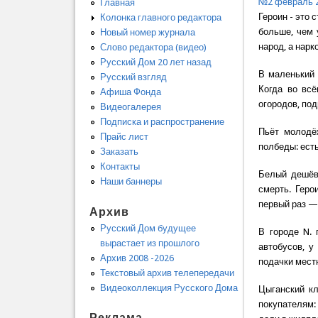
№2 февраль 
Главная
Героин - это 
Колонка главного редактора
больше, чем 
Новый номер журнала
народ, а нарк
Слово редактора (видео)
Русский Дом 20 лет назад
В маленький 
Русский взгляд
Когда во вс
Афиша Фонда
огородов, по
Видеогалерея
Подписка и распространение
Пьёт молодё
Прайс лист
полбеды: есть
Заказать
Контакты
Белый дешёв
Наши баннеры
смерть. Геро
первый раз — 
Архив
Русский Дом будущее
В городе N. 
вырастает из прошлого
автобусов, у
Архив 2008 -2026
подачки местн
Текстовый архив телепередачи
Видеоколлекция Русского Дома
Цыганский кл
покупателям:
Реклама