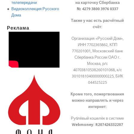
на карточку Сбербанка
телепередачи
№ 4279 3800 3976 0337
Видеоколлекция Русского
Дома
Также у нас есть расчётный
счёт:
Реклама
Организация «Русский Дом»,
ИНН 7702365862, КПП
770201001, Московский банк
Сбербанка России ОАО г.
Москва, р/с
40703810538260101068, к/с
30101810400000000225, БИК
044525225
Кроме того, пожертвования
можно направлять и через
интернет:
Рублёвый кошелёк в системе
Webmoney:
R207426332207