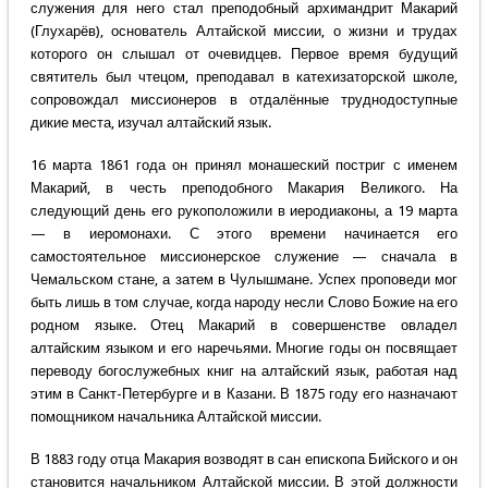
служения для него стал преподобный архимандрит Макарий
(Глухарёв), основатель Алтайской миссии, о жизни и трудах
которого он слышал от очевидцев. Первое время будущий
святитель был чтецом, преподавал в катехизаторской школе,
сопровождал миссионеров в отдалённые труднодоступные
дикие места, изучал алтайский язык.
16 марта 1861 года он принял монашеский постриг с именем
Макарий, в честь преподобного Макария Великого. На
следующий день его рукоположили в иеродиаконы, а 19 марта
— в иеромонахи. С этого времени начинается его
самостоятельное миссионерское служение — сначала в
Чемальском стане, а затем в Чулышмане. Успех проповеди мог
быть лишь в том случае, когда народу несли Слово Божие на его
родном языке. Отец Макарий в совершенстве овладел
алтайским языком и его наречьями. Многие годы он посвящает
переводу богослужебных книг на алтайский язык, работая над
этим в Санкт-Петербурге и в Казани. В 1875 году его назначают
помощником начальника Алтайской миссии.
В 1883 году отца Макария возводят в сан епископа Бийского и он
становится начальником Алтайской миссии. В этой должности