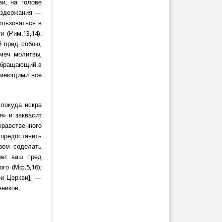
и, на голове
оздержания —
льзоваться в
 (Рим.13,14).
 пред собою,
меч молитвы,
 обращающий в
 имеющими всё
 покуда искра
я» и заквасит
равственного
предоставить
зом соделать
вет ваш пред
о (Мф.5,16);
ри Церкви], —
еников.