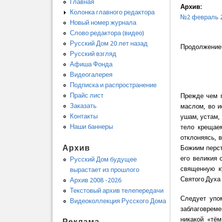
Главная
Архив:
Колонка главного редактора
№2 февраль 
Новый номер журнала
Слово редактора (видео)
Русский Дом 20 лет назад
Продолжение 
Русский взгляд
Афиша Фонда
Видеогалерея
Подписка и распространение
Прайс лист
Прежде чем 
Заказать
маслом, во и
Контакты
ушам, устам,
Наши баннеры
тело крещае
отклоняясь, 
Архив
Божиим перст
его великия 
Русский Дом будущее
священную к
вырастает из прошлого
Святого Духа
Архив 2008 -2026
Текстовый архив телепередачи
Следует упо
Видеоколлекция Русского Дома
заблаговреме
никакой «тё
Реклама