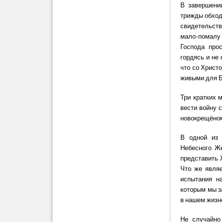
В завершени
трижды обход
свидетельств
мало-помалу
Господа про
гордясь и не
что со Христ
живыми для Б
Три кратких 
вести войну 
новокрещёном
В одной из 
Небесного Же
представить 
Что же являе
испытания н
которым мы з
в нашем жизн
Не случайно