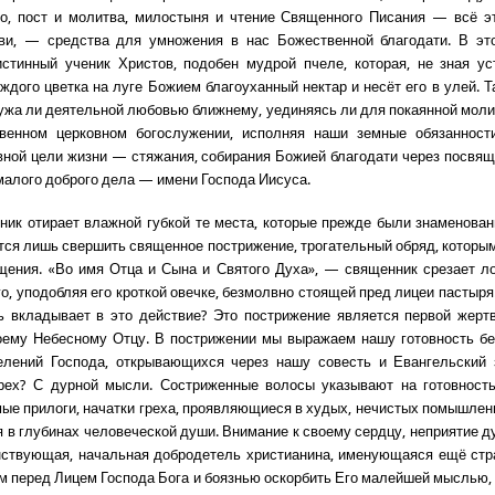
о, пост и молитва, милостыня и чтение Священного Писания — всё э
ви, — средства для умножения в нас Божественной благодати. В эт
истинный ученик Христов, подобен мудрой пчеле, которая, не зная ус
аждого цветка на луге Божием благоуханный нектар и несёт его в улей. Т
ужа ли деятельной любовью ближнему, уединяясь ли для покаянной моли
венном церковном богослужении, исполняя наши земные обязанност
вной цели жизни — стяжания, собирания Божией благодати через посвящ
малого доброго дела — имени Господа Иисуса.
ник отирает влажной губкой те места, которые прежде были знаменов
тся лишь свершить священное пострижение, трогательный обряд, которы
щения. «Во имя Отца и Сына и Святого Духа», — священник срезает л
о, уподобляя его кроткой овечке, безмолвно стоящей пред лицеи пастыря
 вкладывает в это действие? Это пострижение является первой жерт
оему Небесному Отцу. В пострижении мы выражаем нашу готовность бе
елений Господа, открывающихся через нашу совесть и Евангельский з
грех? С дурной мысли. Состриженные волосы указывают на готовность
мые прилоги, начатки греха, проявляющиеся в худых, нечистых помышлени
в глубинах человеческой души. Внимание к своему сердцу, неприятие 
нствующая, начальная добродетель христианина, именующаяся ещё стр
ем перед Лицем Господа Бога и боязнью оскорбить Его малейшей мыслью,