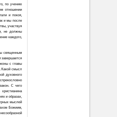
то, по учению
ом отношении
тали и покоя,
ак и мы после
твы, участвуя
и, не должны
ение каждого,
аны священным
м завершается
оконы с главы
. Какой смысл
вой духовного
спрекословно
акон. С чего
 христианина
ях и образах,
дурных мыслей
ахом Божиим,
 несообразной