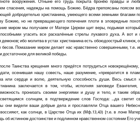
лноте вооружения. Отныне его грудь покрыта бронёю правды и любв
лем спасения, надежды на помощь Божию. Бёдра препоясаны поясом в
ающей добродетелью христианина, умеющего всеми земными благами по
ву Божию, но не превращающего попечения плоти в зловредные похоти
ание миром мы получаем от Матери Церкви щит веры, подымая который
способными угасить все раскалённые стрелы лукавого духа. А вот и 
 демонов; ибо молитва в устах христианина есть обоюдоострый клинок,
и бесов. Помазание миром делает нас нравственно совершенными, т.е.
и достаточное для великой победы.
после Таинства крещения много придётся потрудиться новокрещёному,
дати, осенившая нашу совесть, наше разумение, «превратится в плам
ва или сердце и волю, деятельную способность души. Весь смысл н
стианина заключается в том, чтобы, исполняя заповеди Евангелия, 
озможность пронизать своими энергиями и душу и тело, и таким обра
 светящимся солнцем, в подтверждение слов Господа: ...да светит с
бы они видели ваши добрые дела и прославляли Отца вашего Небесног
и воссияют, как солнце, в Царстве Отца их (Мф.13,43) [т.е. в лоне Мате
одь об истинном достоинстве и подлинном нравственном состоянии Его уч