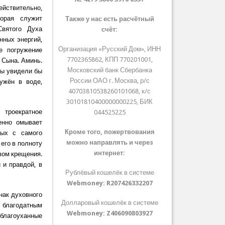
ействительно,
орая служит
Также у нас есть расчётный
Святого Духа
счёт:
нных энергий,
Организация «Русский Дом», ИНН
е погружение
7702365862, КПП 770201001,
 Сына. Аминь.
Московский банк Сбербанка
мы увидели бы
России ОАО г. Москва, р/с
ужён в воде,
40703810538260101068, к/с
30101810400000000225, БИК
 троекратное
044525225
енно омывает
Кроме того, пожертвования
ных с самого
можно направлять и через
его в полноту
интернет:
вом крещения.
 и правдой, в
Рублёвый кошелёк в системе
Webmoney:
R207426332207
нак духовного
Долларовый кошелёк в системе
я благодатным
Webmoney:
Z406090803927
благоуханные