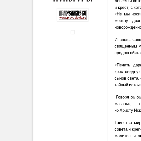
лепестки кот
и крест, с ко
«Не мы носи
меркнут дра
новорожденно
И вновь свящ
священным ми
средою обита
«Печать дар
крестовидную
сынов света, 
тайный источ
Говоря об об
мазаны», — т
ко Христу Иск
Таинство ми
совета и кре
молитвы и л