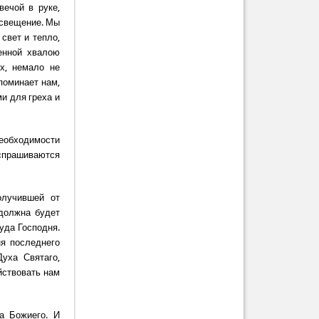
ечой в руке,
освещение. Мы
свет и тепло,
енной хвалою
х, немало не
поминает нам,
и для греха и
необходимости
испрашиваются
олучившей от
 должна будет
уда Господня.
ня последнего
уха Святаго,
йствовать нам
а Божиего. И