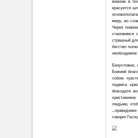
воином в по
красуется ш
основополаг
меру, во сла
Через помаз
становимся 
страшный для
бегство полк
необходимое 
Безусловно, 
Божией благо
собою чувст
подвига хри
благодати в
христианина
людьми, что
...праведник
говорит Госп