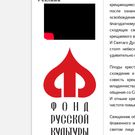
крещающимся 
после озна
освобождени
благодатному
сходящих св
крещаемого в
И Святаго Ду
столп небес
удивительно 
Плоды крест
схождение и
совесть кре
младенчества
общения со С
И отныне хри
чистоте помы
Священник об
блаженного м
светом лицо