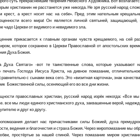
орого суть прекраснейшие творения Небесного Художника. Вот возлагается
торым христианин не расстанется уже никогда. Не зря русский народ сло
м крест, а крест носит нас на себе». Пред этим нательным крещальн
гоценности всего мира! Он является личной святыней, защищающей,
е чадо Церкви от видимого и невидимого зла.
енник прикасается к главным органам чувств крещаемого, на сей ра
ром, которое сохранено в Церкви Православной от апостольских врем
ния Духа Божия.
а Духа Святаго» -вот те таинственные слова, которые указывают 
 печать Господа Иисуса Христа, на дивное помазание, отличительно
сравнительно с сынами века сего. Это «визитная карточка», знак качеств
ник Божественной силы, осеняющей его во все дни жизни.
щности православных христиан, русский народ изрёк некогда: «Все м
.е. все мы люди единого христианского духа, заквашенные верой, надеж
упителю и друг ко другу.
ропомазания делает нас причастниками силы Божией, духа премудрос
пости, ведения и благочестия и страха Божия. Через миропомазание мы об
юбви, простёртые за нашей спиной. Через помазание миром христиани