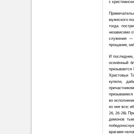
с христианск
Примечатель
мужеского по
тогда постр
независимо о
служения — 
прощание, за
И последнее,
осенённый б
призывается
Христовых Та
купели, да
причастнико
призываемся 
во исполнение
из нее все; и
26, 26-28). 
демонов тьм
победоносную
врагами чело