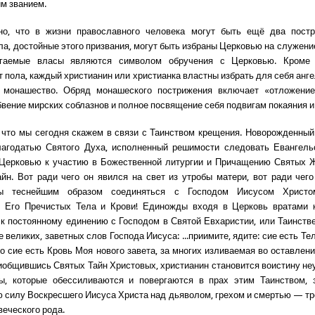
им званием.
но, что в жизни православного человека могут быть ещё два постр
ла, достойные этого призвания, могут быть избраны Церковью на служени
игаемые власы являются символом обручения с Церковью. Кроме 
т пола, каждый христианин или христианка властны избрать для себя анг
монашество. Обряд монашеского пострижения включает «отложение
бвение мирских соблазнов и полное посвящение себя подвигам покаяния и
 что мы сегодня скажем в связи с Таинством крещения. Новорожденный
лагодатью Святого Духа, исполненный решимости следовать Евангельс
 Церковью к участию в Божественной литургии и Причащению Святых 
йн. Вот ради чего он явился на свет из утробы матери, вот ради чег
бы теснейшим образом соединяться с Господом Иисусом Христом
м Его Пречистых Тела и Крови! Единожды входя в Церковь вратами 
к постоянному единению с Господом в Святой Евхаристии, или Таинств
 великих, заветных слов Господа Иисуса: ...приимите, ядите: сие есть Тел
бо сие есть Кровь Моя нового завета, за многих изливаемая во оставлен
Приобщившись Святых Тайн Христовых, христианин становится воистину н
ы, которые обессиливаются и повергаются в прах этим Таинством,
 силу Воскресшего Иисуса Христа над дьяволом, грехом и смертью — т
веческого рода.