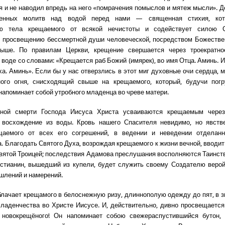
и не наводил впредь на него «помрачения помыслов и мятеж мысли». Д
ченных молитв над водой перед нами — священная стихия, кот
ю тела крещаемого от всякой нечистоты и содействует силою 
 просвещению бессмертной души человеческой, посредством Божестве
ыше. По правилам Церкви, крещение свершается через троекратно
 воде со словами: «Крещается раб Божий (имярек), во имя Отца. Аминь. И
ха. Аминь». Если бы у нас отверзлись в этот миг духовные очи сердца, 
ного огня, снисходящий свыше на крещаемого, который, будучи погр
напоминает собой утробного младенца во чреве матери.
ной смерти Господа Иисуса Христа усваиваются крещаемым через
 восхождение из воды. Кровь нашего Спасителя невидимо, но явств
щаемого от всех его согрешений, в ведении и неведении отделан
. Благодать Святого Духа, возрождая крещаемого к жизни вечной, вводит 
вятой Троицей; последствия Адамова преслушания восполняются Таинст
стианин, вышедший из купели, будет служить своему Создателю верой
шлений и намерений.
лачает крещамого в белоснежную ризу, длиннополую одежду до пят, в з
ладенчества во Христе Иисусе. И, действительно, дивно просвещаетс
 новокрещёного! Он напоминает собою свежераспустившийся бутон, 