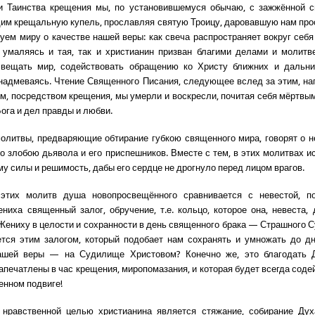
и Таинства крещения мы, по установившемуся обычаю, с зажжённой св
им крещальную купель, прославляя святую Троицу, даровавшую нам пр
уем миру о качестве нашей веры: как свеча распространяет вокруг себя 
 умаляясь и тая, так и христианин призван благими делами и молитв
свещать мир, содействовать обращению ко Христу ближних и дальни
 надмеваясь. Чтение Священного Писания, следующее вслед за этим, на
ом, посредством крещения, мы умерли и воскресли, почитая себя мёртвым
ога и дел правды и любви.
молитвы, предваряющие обтирание губкою священного мира, говорят о 
со злобою дьявола и его приспешников. Вместе с тем, в этих молитвах 
у силы и решимость, дабы его сердце не дрогнуло перед лицом врагов.
этих молитв душа новопросвещённого сравнивается с невестой, п
ниха священный залог, обручение, т.е. кольцо, которое она, невеста,
Жениху в целости и сохранности в день священного брака — Страшного С
тся этим залогом, который подобает нам сохранять и умножать до д
ашей веры — на Судилище Христовом? Конечно же, это благодать Д
апечатлены в час крещения, миропомазания, и которая будет всегда соде
енном подвиге!
 нравственной целью христианина является стяжание, собирание Дух