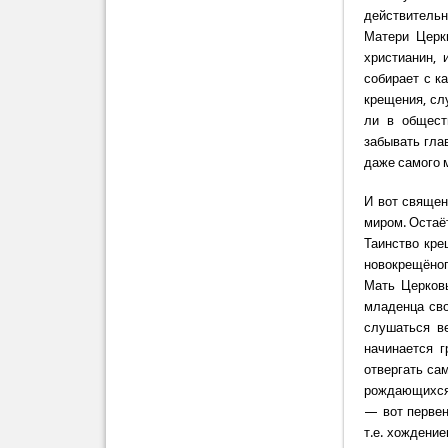
действительн
Матери Церк
христианин, 
собирает с к
крещения, сл
ли в общест
забывать гла
даже самого 
И вот священ
миром. Остаё
Таинство кре
новокрещёног
Мать Церковь
младенца св
слушаться в
начинается 
отвергать са
рождающихся 
— вот перве
т.е. хождени