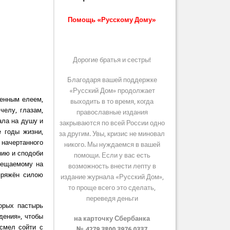
Помощь «Русскому Дому»
Дорогие братья и сестры!
Благодаря вашей поддержке
«Русский Дом» продолжает
енным елеем,
выходить в то время, когда
челу, глазам,
православные издания
ала на душу и
закрываются по всей России одно
 годы жизни,
за другим. Увы, кризис не миновал
 начертанного
никого. Мы нуждаемся в вашей
нию и сподоби
помощи. Если у вас есть
крещаемому на
возможность внести лепту в
пряжён силою
издание журнала «Русский Дом»,
то проще всего это сделать,
переведя деньги
орых пастырь
дения», чтобы
на карточку Сбербанка
смел сойти с
№ 4279 3800 3976 0337