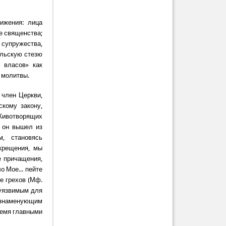
ижения: лица
е священства;
супружества,
ельскую стезю
 власов» как
 молитвы.
 член Церкви,
кому закону,
Животворящих
о он вышел из
, становясь
крещения, мы
е причащения,
о Мое... пейте
ие грехов (Мф.
еуязвимым для
 знаменующим
ремя главными