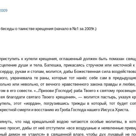
2009
беседы о таинстве крещения (начало в №1 за 2009г.)
приступить к купели крещения, оглашенный должен быть помазан свящ
сцеление души и тела. Батюшка, прикасаясь стручком или кисточкой к 
 сердцу, рукам и стопам, молится, дабы Божественная сила воздействов
мого, уврачевала те раны, которые тот нанёс себе сам в предыдущие
вольно или невольно, от вечного нравственного закона правды и любви,
ом в его совести. «...Призови [Господи] раба Твоего к святому просвеще
сея благодати святаго Твоего крещения», — молится пастырь, указуя 
упель, этот «иордан», погрузившись трижды в который, тот будет со
 крестной смерти и восстанию из Гроба Господа нашего Иисуса Христа.
мянуть, что над крещальной водою читаются особые молитвы, в кот
нно просит, дабы от неё отступили «все воздушные и неявленные приви
мный демон не утаился» в священной влаге, чтобы дух лукавый не по