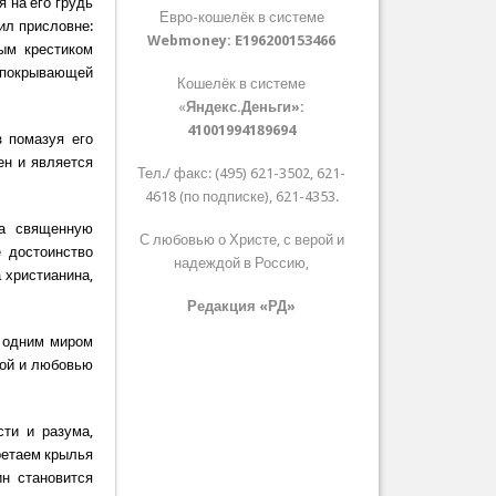
 на его грудь
Евро-кошелёк в системе
жил присловне:
Webmoney:
E196200153466
ым крестиком
 покрывающей
Кошелёк в системе
«
Яндекс.Деньги»:
41001994189694
з помазуя его
ен и является
Тел./ факс: (495) 621-3502, 621-
4618 (по подписке), 621-4353.
на священную
С любовью о Христе, с верой и
е достоинство
надеждой в Россию,
а христианина,
Редакция «РД»
ы одним миром
дой и любовью
ти и разума,
ретаем крылья
н становится