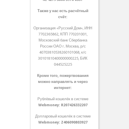
Также у нас есть расчётный
счёт:
Организация «Русский Дом», ИНН
7702365862, КПП 770201001,
Московский банк Сбербанка
России ОАО г. Москва, р/с
40703810538260101068, к/с
30101810400000000225, БИК
044525225
Кроме того, пожертвования
можно направлять и через
интернет:
Рублёвый кошелёк в системе
Webmoney:
R207426332207
Долларовый кошелёк в системе
Webmoney:
Z406090803927