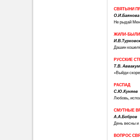
СВЯТЫНИ П
О.И.Баянова
Не рыдай Мен
ЖИЛИ-БЫЛ
И.В.Турковс
Дашин кошел
РУССКИЕ С
Т.В. Авваку
«Выйди скорей
РАСПАД
С.Ю.Куняев
Любовь, испо
СМУТНЫЕ В
А.А.Бобров
День весны и
ВОПРОС СВ