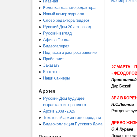
№3 март 2013
Главная
Колонка главного редактора
Новый номер журнала
Слово редактора (видео)
Русский Дом 20 лет назад
Русский взгляд
Афиша Фонда
Видеогалерея
Подписка и распространение
Прайс лист
Заказать
27 МАРТА –
Контакты
«ФЕОДОРОВ
Наши баннеры
Протоиерей
Дар Божий
Архив
ЗРИ В КОРЕ
Русский Дом будущее
Н.С.Леонов
вырастает из прошлого
Рождение ру
Архив 2008 -2026
Текстовый архив телепередачи
ДРЕВО ЖИЗ
Видеоколлекция Русского Дома
О.А.Кураев
Лекарство д
Реклама