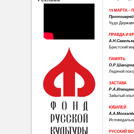
15 МАРТА –
Протоиерей
Чудо Держав
ПРАВДА И К
А.Н.Савелье
Брестский ми
ПАМЯТЬ
О.Р.Шакир
Ледяной похо
ЗАСТАВА
Р.А.Илющен
Забытый опы
ЮБИЛЕЙ
А.А.Москалё
Исповедальн
РУССКИЙ В