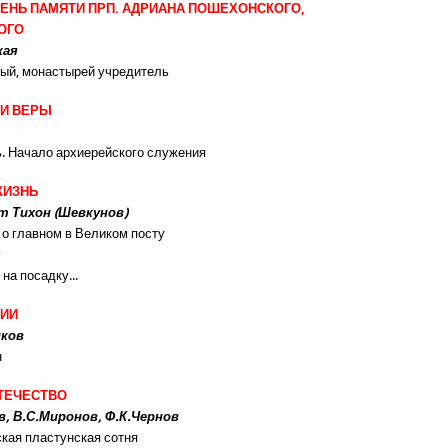
 ДЕНЬ ПАМЯТИ ПРП. АДРИАНА ПОШЕХОНСКОГО,
ОГО
кая
ый, монастырей учредитель
И ВЕРЫ
. Начало архиерейского служения
ЖИЗНЬ
 Тихон (Шевкунов)
 о главном в Великом посту
х
на посадку...
ИИ
иков
н
ОТЕЧЕСТВО
, В.С.Миронов, Ф.К.Чернов
кая пластунская сотня