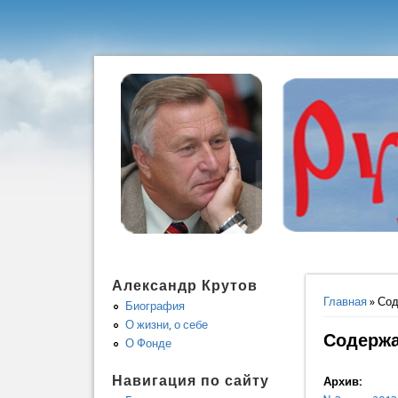
Александр Крутов
Вы здес
Главная
» Со
Биография
О жизни, о себе
Содерж
О Фонде
Навигация по сайту
Архив: