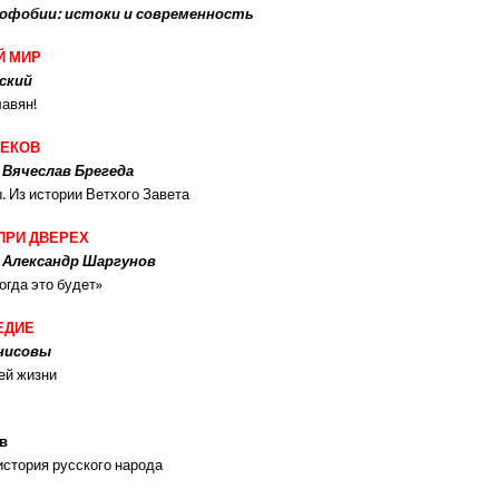
софобии: истоки и современность
Й МИР
ский
лавян!
ВЕКОВ
Вячеслав Брегеда
. Из истории Ветхого Завета
 ПРИ ДВЕРЕХ
 Александр Шаргунов
огда это будет»
ЕДИЕ
Анисовы
ей жизни
в
история русского народа