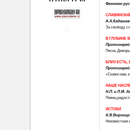
Феномен ру
СЛАВЯНСКИ
А.А.Кадашев
За свободу с
В ГЛУБИНЕ 
Протоиерей 
Песнь Деворы
БЛИЗ ЕСТЬ,
Протоиерей
«Скажи нам, к
НАШЕ НАСЛ
Н.П. и Л.М. 
Певец радост
ИСТОКИ
А.В.Воронцо
Неизвестная 