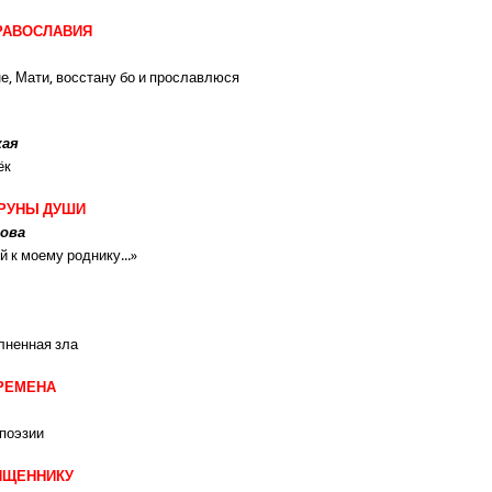
РАВОСЛАВИЯ
е, Мати, восстану бо и прославлюся
И
кая
ёк
ТРУНЫ ДУШИ
мова
 к моему роднику...»
лненная зла
РЕМЕНА
 поэзии
ЯЩЕННИКУ