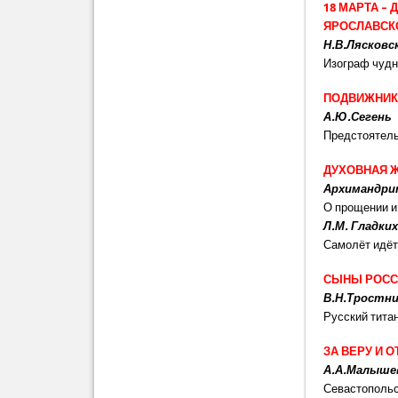
18 МАРТА –
ЯРОСЛАВСК
Н.В.Лясковс
Изограф чудн
ПОДВИЖНИК
А.Ю.Сегень
Предстоятель
ДУХОВНАЯ 
Архимандрит
О прощении и
Л.М. Гладки
Самолёт идёт 
СЫНЫ РОСС
В.Н.Тростн
Русский тита
ЗА ВЕРУ И 
А.А.Малышев
Севастопольс