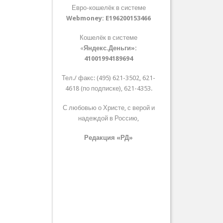
Евро-кошелёк в системе
Webmoney:
E196200153466
Кошелёк в системе
«
Яндекс.Деньги»:
41001994189694
Тел./ факс: (495) 621-3502, 621-
4618 (по подписке), 621-4353.
С любовью о Христе, с верой и
надеждой в Россию,
Редакция «РД»