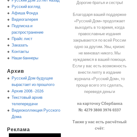
Русский Дом 20 лет назад
Дорогие братья и сестры!
Русский взгляд
Афиша Фонда
Благодаря вашей поддержке
Видеогалерея
«Русский Дом» продолжает
Подписка и
выходить в то время, когда
распространение
православные издания
Прайс лист
закрываются по всей России
Заказать
одно за другим. Увы, кризис
Контакты
не миновал никого. Мы
Наши баннеры
нуждаемся в вашей помощи.
Если у вас есть возможность
Архив
внести лепту в издание
Русский Дом будущее
журнала «Русский Дом», то
вырастает из прошлого
проще всего это сделать,
Архив 2008 -2026
переведя деньги
Текстовый архив
на карточку Сбербанка
телепередачи
№ 4279 3800 3976 0337
Видеоколлекция Русского
Дома
Также у нас есть расчётный
счёт:
Реклама