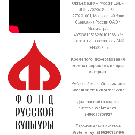
Организация «Русский Дом»,
ИНН 7702365862, КПП
770201001, Московский банк
Сбербанка России ОАО г.
Москва, р/с
40703810538260101068, к/с
30101810400000000225, БИК
044525225
Кроме того, пожертвования
можно направлять и через
интернет:
Рублёвый кошелёк в системе
Webmoney:
R207426332207
Долларовый кошелёк в
системе
Webmoney:
Z406090803927
Евро-кошелёк в системе
Webmoney:
E196200153466