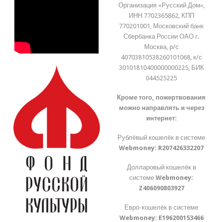
Организация «Русский Дом»,
ИНН 7702365862, КПП
770201001, Московский банк
Сбербанка России ОАО г.
Москва, р/с
40703810538260101068, к/с
30101810400000000225, БИК
044525225
Кроме того, пожертвования
можно направлять и через
интернет:
Рублёвый кошелёк в системе
Webmoney:
R207426332207
Долларовый кошелёк в
системе
Webmoney:
Z406090803927
Евро-кошелёк в системе
Webmoney:
E196200153466