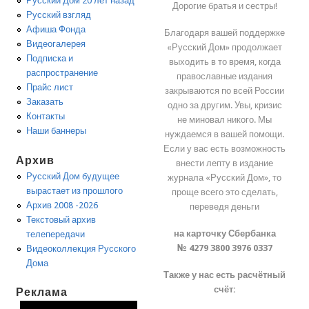
Русский Дом 20 лет назад
Дорогие братья и сестры!
Русский взгляд
Афиша Фонда
Благодаря вашей поддержке
Видеогалерея
«Русский Дом» продолжает
Подписка и
выходить в то время, когда
распространение
православные издания
Прайс лист
закрываются по всей России
Заказать
одно за другим. Увы, кризис
Контакты
не миновал никого. Мы
Наши баннеры
нуждаемся в вашей помощи.
Если у вас есть возможность
Архив
внести лепту в издание
Русский Дом будущее
журнала «Русский Дом», то
вырастает из прошлого
проще всего это сделать,
Архив 2008 -2026
переведя деньги
Текстовый архив
на карточку Сбербанка
телепередачи
№ 4279 3800 3976 0337
Видеоколлекция Русского
Дома
Также у нас есть расчётный
счёт:
Реклама