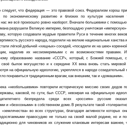
о следует, что федерация — это правовой союз. Федерализм хорош пр
х по экономическому развитию и близких по культуре населения 
У нас же всё произошло ровно наоборот. Вначале большевики с помощью
бмана разрушили Великую империю, безпощадно уничтожая «имперскую»
ву, которую создавали мудрые правители Руси в течение многих веков
терпимость русского народа, поделили на мелкие национальные ханства и
 стали лёгкой добычей «хищных» соседей, «посадили их на шею» коренной
ции, наделив их несоизмеримыми с их возможностями правами. 
нному образованию название «СССР», который, с Божией помощью, с
ь своё былое могущество и к середине ХХ века вновь стать мировой 
мотря на официальную идеологию, укреплялся в народе созидательный
огло понравиться традиционным врагам, как внешним, так и «домашним».
века «необольшевики» повторили историческую миссию своих дедов п
ержавы, каковой, по сути, был СССР, невзирая на официальную идеол
цатилетнего безпредела среди всех «россиян» русские оказа
и и «безхозными» в собственном доме. В результате такой «толерантн
 «землячества» во всех структурах, благодаря активности которых он
едосягаемыми правосудию не только на своей малой родине, но и по
радиционно для чиновников их служение клановым интересам важнее, 