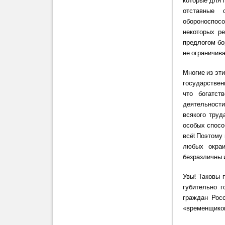
которые для 
отставные 
обороноспос
некоторых ре
предлогом бо
не ограничива
Многие из эт
государствен
что богатст
деятельности
всякого труд
особых спосо
всё! Поэтому
любых окраи
безразличны 
Увы! Таковы 
губительно г
граждан Рос
«временщико