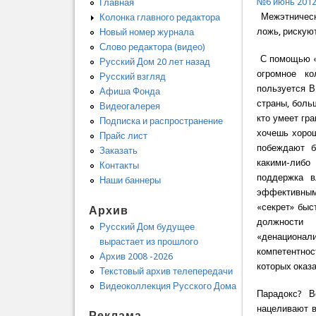
№6 июнь 201
Главная
Межэтническ
Колонка главного редактора
ложь, рискуют
Новый номер журнала
Слово редактора (видео)
С помощью «д
Русский Дом 20 лет назад
огромное ко
Русский взгляд
пользуется В
Афиша Фонда
страны, боль
Видеогалерея
кто умеет гр
Подписка и распространение
хочешь хорош
Прайс лист
побеждают б
Заказать
какими-либо
Контакты
поддержка в
Наши баннеры
эффективным
«секрет» быс
Архив
должности
Русский Дом будущее
«денационал
вырастает из прошлого
компетентнос
Архив 2008 -2026
которых оказа
Текстовый архив телепередачи
Видеоколлекция Русского Дома
Парадокс? В
нацеливают в
Реклама