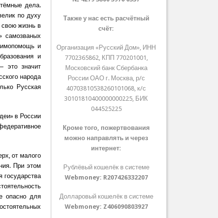
 тёмные дела.
велик по духу
Также у нас есть расчётный
 свою жизнь в
счёт:
и» самозваных
заимопомощь и
Организация «Русский Дом», ИНН
бразования и
7702365862, КПП 770201001,
— это значит
Московский банк Сбербанка
сского народа
России ОАО г. Москва, р/с
олько Русская
40703810538260101068, к/с
30101810400000000225, БИК
044525225
деи» в России
федеративное
Кроме того, пожертвования
можно направлять и через
интернет:
рх, от малого
ния. При этом
Рублёвый кошелёк в системе
я государства
Webmoney:
R207426332207
тоятельность
не опасно для
Долларовый кошелёк в системе
мостоятельных
Webmoney:
Z406090803927