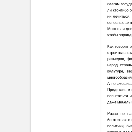
благам госуд
ли кто-либо 
ни лечиться,
основные акт
Можно ли дов
чтобы оправд
Как говорит 
строительны
размеров, фо
народ стран
культуре, в
многообразия
А не смешива
Представьте 
попытаться и
даже мебель 
Разве не на
богатствах с
политики, би