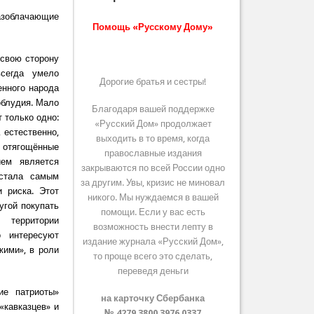
азоблачающие
Помощь «Русскому Дому»
 свою сторону
всегда умело
Дорогие братья и сестры!
енного народа
облудия. Мало
Благодаря вашей поддержке
 только одно:
«Русский Дом» продолжает
 естественно,
выходить в то время, когда
 отягощённые
православные издания
ием является
закрываются по всей России одно
 стала самым
за другим. Увы, кризис не миновал
 риска. Этот
никого. Мы нуждаемся в вашей
угой покупать
помощи. Если у вас есть
территории
возможность внести лепту в
о интересуют
издание журнала «Русский Дом»,
жими», в роли
то проще всего это сделать,
переведя деньги
ие патриоты»
на карточку Сбербанка
«кавказцев» и
№ 4279 3800 3976 0337