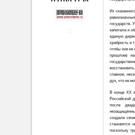
Из сказанног
равнозначны
государств. 
капитала и о
единую держа
храбрость и 
чтобы они не
прошлом) на
государстве
восстановит
главное, нес
дух, что не м
В конце ХХ 
Российской д
после двад
незащищённым
создали свои
становятся н
поскольку т