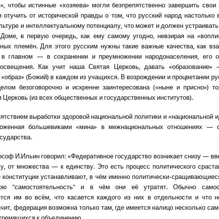
», чтобы истинные «хозяева» могли безпрепятственно завершить свои
 отучить от исторической правды о том, что русский народ настолько 
ультуре и интеллектуальному потенциалу, что может и должен устраивать
Доме, в первую очередь, как ему самому угодно, невзирая на «вопл
ных племён. Для этого русским нужны такие важные качества, как в
 в главном — в сохранении и преумножении народонаселения, его о
росвещения. Как учит наша Святая Церковь, давать «образование» 
«образ» (Божий) в каждом из учащихся. В возрождении и процветании ру
елом безоговорочно и искренне заинтересована («ныне и присно») т
 Церковь (из всех общественных и государственных институтов).
ятствием выработки здоровой национальной политики и «национальной и
ложенная большевиками «мина» в межнациональных отношениях — 
осударства.
соф И.Ильин говорил: «Федеративное государство возникает снизу — вве
, от множества — к единству. Это есть процесс политического сраста
конституции устанавливают, в чём именно политически-сращивающиес
ою "самостоятельность" и в чём они её утратят. Обычно самос
тся им во всём, что касается каждого из них в отдельности и что 
ачит, федерация возможна только там, где имеется налицо несколько са
стремящихся к объединению.