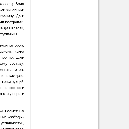
классы). Вряд
ами чиновники
границу. Да и
ми построили.
а для власти,
ступления.
ения которого
висит, каких
 прочно. Если
ому составу,
инства этого
силы каждого.
 конструкций.
нт и прочее и
кна и двери и
ри несметных
кшие «звёзды»
 успешности»,