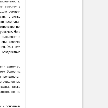
циональность,
ет вместе», у
 Если сегодня
сти, то легко
сти населения
ответственно,
усскими. Но в
и выживают в
 они «своих»
ия. Увы, это
 бездействия
в) «тащит» во
 тем более на
и проявляется
огочисленные
казны, также
ство», но, по
а: к основным