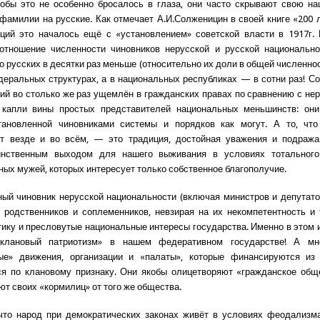
тобы это не особенно бросалось в глаза, они часто скрывают свою на
фамилии на русские. Как отмечает А.И.Солженицин в своей книге «200 л
ций это началось ещё с «установлением» советской власти в 1917г.
отношение численности чиновников нерусской и русской национально
то русских в десятки раз меньше (относительно их доли в общей численно
деральных структурах, а в национальных республиках — в сотни раз! Со
ий во столько же раз ущемлён в гражданских правах по сравнению с нер
 капли вины простых представителей национальных меньшинств: он
тановленной чиновниками системы и порядков как могут. А то, что
т везде и во всём, — это традиция, достойная уважения и подражан
инственным выходом для нашего выживания в условиях тотального
ных мужей, которых интересует только собственное благополучие.
ый чиновник нерусской национальности (включая министров и депутато
 родственников и соплеменников, невзирая на их некомпетентность и
ику и пресловутые национальные интересы государства. Именно в этом 
клановый патриотизм» в нашем федеративном государстве! А мн
ые» движения, организации и «палаты», которые финансируются из 
я по клановому признаку. Они якобы олицетворяют «гражданское обще
ют своих «кормилиц» от того же общества.
что народ при демократических законах живёт в условиях феодализм