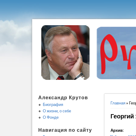
Александр Крутов
Вы здес
Главная
» Гео
Биография
О жизни, о себе
Георгий
О Фонде
Навигация по сайту
Архив: