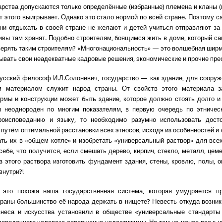
арства допускаются только определённые (избранные) племена и кланы (
от этого выигрывает. Однако это стало нормой по всей стране. Поэтому с
 ни отдыхать в своей стране не желают и детей учиться отправляют за 
ивы там хранят. Подобно строителям, боящимся жить в доме, который са
ерять таким строителям? «Многонациональность» — это волшебная ширм
ывать свои неадекватные кадровые решения, экономические и прочие пре
русский философ И.Л.Солоневич, государство — как здание, для сооруж
м материалом служит народ страны. От свойств этого материала за
рмы и конструкции может быть здание, которое должно стоять долго и
ы неоднороден по многим показателям, в первую очередь по этническ
ероисповеданию и языку, то необходимо разумно использовать досто
 путём оптимальной расстановки всех этносов, исходя из особенностей и 
ть их в «общем котле» и изобретать «универсальный раствор» для всех
себе, что получится, если смешать дерево, кирпич, стекло, металл, цеме
з этого раствора изготовить фундамент здания, стены, кровлю, полы, о
внутри?!
 это похожа наша государственная система, которая умудряется п
траны большинство её народа держать в нищете? Невесть откуда возни
знеса и искусства установили в обществе «универсальные стандарты