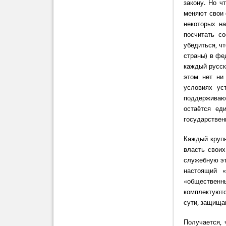
закону. Но ч
меняют свои 
некоторых на
посчитать со
убедиться, ч
страны) в фе
каждый русск
этом нет ни
условиях ус
поддерживаю
остаётся ед
государствен
Каждый крупн
власть своих
служебную эт
настоящий «
«общественн
комплектуютс
сути, защища
Получается, 