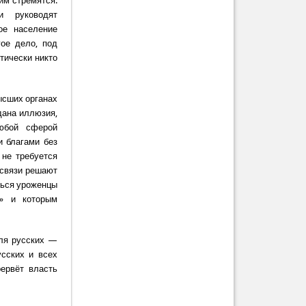
им стремятся:
и руководят
ое население
гое дело, под
тически никто
ысших органах
дана иллюзия,
любой сферой
и благами без
 не требуется
 связи решают
ться уроженцы
с» и которым
для русских —
усских и всех
ервёт власть