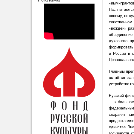
«иммигрантов
Нас пытаются
своему, по к
собственном 
«вождей» раз
объединение
духовного п
формировать 
и России в ц
Православная
Главным преп
остаётся за
устройство г
Русский фило
— к большому
федеральные 
сохранят св
предоставляе
единства! Зн
государств, 