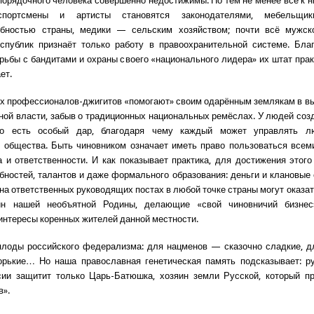
порядочного человека совершенно недостижимы. Но тем не менее все к н
спортсмены и артисты становятся законодателями, мебельщик
обностью страны, медики — сельским хозяйством; почти всё мужск
спублик признаёт только работу в правоохранительной системе. Бла
рьбы с бандитами и охраны своего «национального лидера» их штат прак
ет.
их профессионалов-джигитов «помогают» своим одарённым землякам в в
ной власти, забыв о традиционных национальных ремёслах. У людей соз
во есть особый дар, благодаря чему каждый может управлять 
 общества. Быть чиновником означает иметь право пользоваться всем
а и ответственности. И как показывает практика, для достижения этого
бностей, талантов и даже формального образования: деньги и клановые
 на ответственных руководящих постах в любой точке страны могут оказа
н нашей необъятной Родины, делающие «свой чиновничий бизне
интересы коренных жителей данной местности.
плоды российского федерализма: для нацменов — сказочно сладкие, 
орькие… Но наша православная генетическая память подсказывает: р
сии защитит только Царь-Батюшка, хозяин земли Русской, который пр
в».