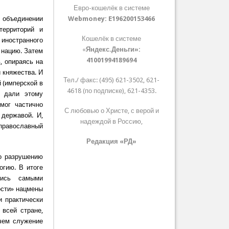
Евро-кошелёк в системе
и объединении
Webmoney:
E196200153466
территорий и
Кошелёк в системе
 иностранного
«
Яндекс.Деньги»:
 нацию. Затем
41001994189694
, опираясь на
 княжества. И
Тел./ факс: (495) 621-3502, 621-
 (имперской в
4618 (по подписке), 621-4353.
И дали этому
мог частично
С любовью о Христе, с верой и
державой. И,
надеждой в Россию,
 православный
Редакция «РД»
о разрушению
огию. В итоге
лись самыми
ости» нацмены
и практически
 всей стране,
чем служение