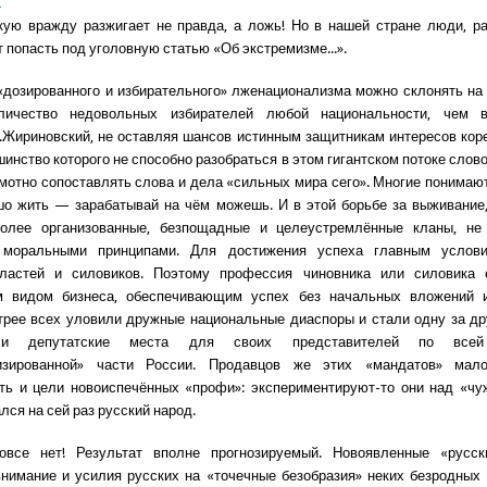
2
ую вражду разжигает не правда, а ложь! Но в нашей стране люди, р
 попасть под уголовную статью «Об экстремизме...».
озированного и избирательного» лженационализма можно склонять на
личество недовольных избирателей любой национальности, чем 
.Жириновский, не оставляя шансов истинным защитникам интересов кор
шинство которого не способно разобраться в этом гигантском потоке слов
амотно сопоставлять слова и дела «сильных мира сего». Многие понимают
о жить — зарабатывай на чём можешь. И в этой борьбе за выживание,
олее организованные, безпощадные и целеустремлённые кланы, не
 моральными принципами. Для достижения успеха главным услов
ластей и силовиков. Поэтому профессия чиновника или силовика
 видом бизнеса, обеспечивающим успех без начальных вложений и
трее всех уловили дружные национальные диаспоры и стали одну за др
 и депутатские места для своих представителей по всей 
изированной» части России. Продавцов же этих «мандатов» мал
ть и цели новоиспечённых «профи»: экспериментируют-то они над «чу
лся на сей раз русский народ.
овсе нет! Результат вполне прогнозируемый. Новоявленные «русск
нимание и усилия русских на «точечные безобразия» неких безродных 