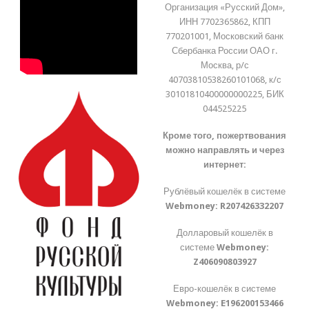
Организация «Русский Дом»,
ИНН 7702365862, КПП
770201001, Московский банк
Сбербанка России ОАО г.
Москва, р/с
40703810538260101068, к/с
30101810400000000225, БИК
044525225
Кроме того, пожертвования
можно направлять и через
интернет:
Рублёвый кошелёк в системе
Webmoney:
R207426332207
Долларовый кошелёк в
системе
Webmoney:
Z406090803927
Евро-кошелёк в системе
Webmoney:
E196200153466