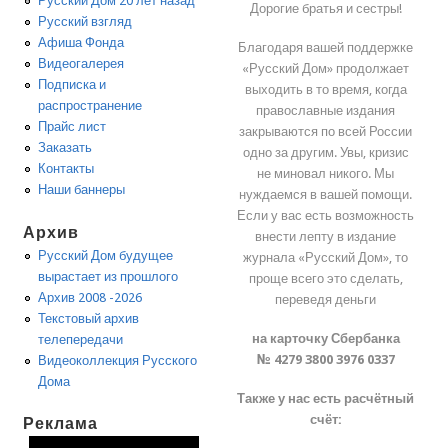
Русский Дом 20 лет назад
Дорогие братья и сестры!
Русский взгляд
Афиша Фонда
Благодаря вашей поддержке
Видеогалерея
«Русский Дом» продолжает
Подписка и
выходить в то время, когда
распространение
православные издания
Прайс лист
закрываются по всей России
Заказать
одно за другим. Увы, кризис
Контакты
не миновал никого. Мы
Наши баннеры
нуждаемся в вашей помощи.
Если у вас есть возможность
Архив
внести лепту в издание
Русский Дом будущее
журнала «Русский Дом», то
вырастает из прошлого
проще всего это сделать,
Архив 2008 -2026
переведя деньги
Текстовый архив
на карточку Сбербанка
телепередачи
№ 4279 3800 3976 0337
Видеоколлекция Русского
Дома
Также у нас есть расчётный
счёт:
Реклама