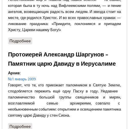
которая была в ту ночь над Вифлеемскими полями, — и пение
ангелов, возвещающих радость всем людям. И звезда стоит на
месте, где родился Христос. И во всех православных храмах —
ликование праздника: «Приидите, поклонимся и припадем
Христу, Цареви нашему Богу!»
Подробнее
о Протоиерей Александр Шаргунов – Приидите,
поклонимся и припадем Христу
Протоиерей Александр Шаргунов –
Памятник царю Давиду в Иерусалиме
Архив:
№1 январь 2009
Говорят, что те, кто приезжает паломником в Святую Землю,
сподобляется пережить ещё одну Пасху в году. Недавнее
паломничество большой группы священников и мирян,
возглавляемой семью архиереями, совпало с
необыкновенным событием: открытием и освящением памятника
святому царю Давиду у стен Сиона.
Подробнее
о Протоиерей Александр Шаргунов – Памятник