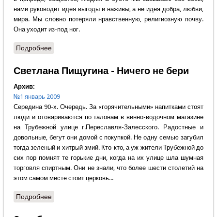
нами руководит идея выгоды и наживы, а не идея добра, любви,
мира. Мы словно потеряли нравственную, религиозную почву.
Она уходит из-под ног.
Подробнее
о Нам пишут - Время одуматься?
Светлана Пищугина - Ничего не бери
Архив:
№1 январь 2009
Середина 90-х. Очередь. За «горячительными» напитками стоят
люди и отовариваются по талонам в винно-водочном магазине
на Трубежной улице г.Переславля-Залесского. Радостные и
довольные, бегут они домой с покупкой. Не одну семью загубил
тогда зеленый и хитрый змий. Кто-кто, а уж жители Трубежной до
сих пор помнят те горькие дни, когда на их улице шла шумная
торговля спиртным. Они не знали, что более шести столетий на
этом самом месте стоит церковь...
Подробнее
о Светлана Пищугина - Ничего не бери