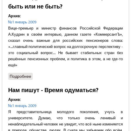
быть или не быть?
Архив:
№1 январь 2009
Вице-премьер и министр финансов Российской Федерации
А.Кудрин в своём интервью, данном газете «КоммерсантЪ»,
сказал очень важные для российских пенсионеров слова:
«...главный политический вопрос на долгосрочную перспективу -
это социальный вопрос... Не бывает стабильных стран без
решённых пенсионных проблем, и политика в этом, а не где-то
ещё»
Подробнее
о Александр Полетаев - Пенсионерам быть или не
быть?
Нам пишут - Время одуматься?
Архив:
№1 январь 2009
Я представительница молодого поколения, учусь в
университете. Думаю, что только очень ленивый и
ненаблюдательный человек не увидит, что всё ныне изменяется
в природе, обществе, людях. В суете мы забываем обо всём,