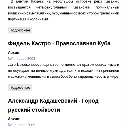
В центре Казани, на небольшом островке реки Казанки,
возвышается четырёхугольный Казанский поминальный
воинский храм-памятник, окружённый со всех сторон греческими
портиками и колоннами.
Подробнее
о О.Феодор - Воинский Храм
Фидель Кастро - Православная Куба
Архив:
№1 январь 2009
..Его Высокопреосвященство не является врагом социализма и
не осуждает на вечные муки ада тех, кто исходит из принципов
марксизма-ленинизма в своей борьбе за справедливость в мире
Подробнее
о Фидель Кастро - Православная Куба
Александр Кадашевский - Город
русский стойкости
Архив:
№1 январь 2009