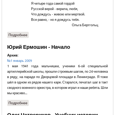
Я четыре года самой гордой
Русской верой - верила, любя,
Что дождусь - живою или мертвой.
Все равно, - но я дождусь тебя.
Ольга Берггольц
Подробнее
о Александр Кадашевский - Город русский
стойкости
Юрий Ермошин - Начало
Архив:
№1 январь 2009
1 мая 1941 года мальчишки, ученики 6-ой специальной
артиллерийской школы, прошли строевым шагом, по 24 человека
в ряду, на параде по Дворцовой площади в Ленинграде. Я тоже
шёл в одном из рядов нашего каре. Старался, печатал шаг в такт
сводного военного оркестра, в котором играл и наши ребята. Шли
мы красиво...
Подробнее
о Юрий Ермошин - Начало