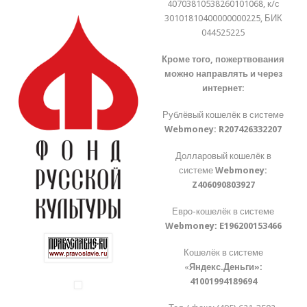
40703810538260101068, к/с
30101810400000000225, БИК
044525225
Кроме того, пожертвования
можно направлять и через
интернет:
Рублёвый кошелёк в системе
Webmoney:
R207426332207
Долларовый кошелёк в
системе
Webmoney:
Z406090803927
Евро-кошелёк в системе
Webmoney:
E196200153466
Кошелёк в системе
«
Яндекс.Деньги»:
41001994189694