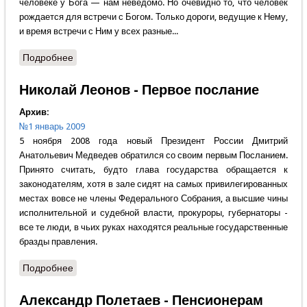
человеке у Бога — нам неведомо. Но очевидно то, что человек
рождается для встречи с Богом. Только дороги, ведущие к Нему,
и время встречи с Ним у всех разные...
Подробнее
о Людмила Павлова - У Бога свой замысел о
человеке
Николай Леонов - Первое послание
Архив:
№1 январь 2009
5 ноября 2008 года новый Президент России Дмитрий
Анатольевич Медведев обратился со своим первым Посланием.
Принято считать, будто глава государства обращается к
законодателям, хотя в зале сидят на самых привилегированных
местах вовсе не члены Федерального Собрания, а высшие чины
исполнительной и судебной власти, прокуроры, губернаторы -
все те люди, в чьих руках находятся реальные государственные
бразды правления.
Подробнее
о Николай Леонов - Первое послание
Александр Полетаев - Пенсионерам