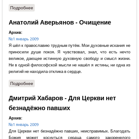
Подробнее
о Протоиерей Артемий Владимиров -
Новопросвещённый воин Христов
Анатолий Аверьянов - Очищение
Архив:
№1 январь 2009
Я шёл к православию трудным путём. Мои духовные искания не
приносили душе покоя. Я чувствовал, знал, что есть нечто
великое, дающее истинную духовную свободу и смысл жизни.
Ни в одной философской мысли не нашёл я истины, ни одна из
религий не находила отклика в сердце.
Подробнее
о Анатолий Аверьянов - Очищение
Дмитрий Хабаров - Для Церкви нет
безнадёжно павших
Архив:
№1 январь 2009
Для Церкви нет безнадёжно павших, неисправимых. Благодать
Божия может коснуться сердца самого закоренелого