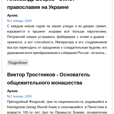
православия на Украине
Архив:
№1 январь 2009
С каждым новым годом на наших улицах и во дворах гремит,
взрывается и брызжет искрами всё больше пиротехники.
Петровский каприз устраивать фейерверки с огнем и дымом -
прижился, а вот способность Императора и его сподвижников
быстро переходить от праздников к созидательным будням, его
державная воля преобразования и собирания России - исчезла...
Подробнее
о Александр Бобров - Оплот православия на
Украине
Виктор Тростников - Основатель
общежительного монашества
Архив:
№1 январь 2009
Преподобный Феодосий, грек по национальности, родившийся в
Каппадокии (запад Малой Азии) и скончавшийся в Палестине в
возрасте 105-ти лет, был по Промыслу Божмю, основателем