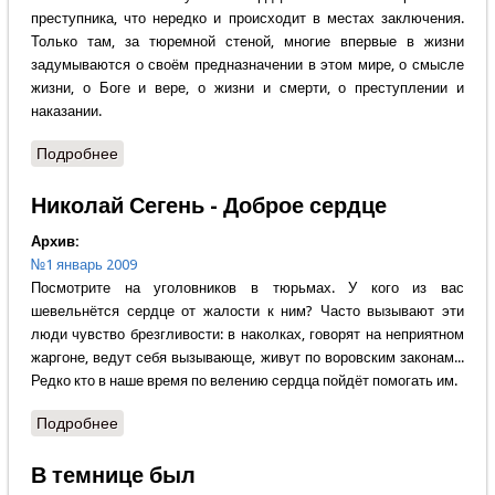
преступника, что нередко и происходит в местах заключения.
Только там, за тюремной стеной, многие впервые в жизни
задумываются о своём предназначении в этом мире, о смысле
жизни, о Боге и вере, о жизни и смерти, о преступлении и
наказании.
Подробнее
о Дмитрий Хабаров - Для Церкви нет безнадёжно
павших
Николай Сегень - Доброе сердце
Архив:
№1 январь 2009
Посмотрите на уголовников в тюрьмах. У кого из вас
шевельнётся сердце от жалости к ним? Часто вызывают эти
люди чувство брезгливости: в наколках, говорят на неприятном
жаргоне, ведут себя вызывающе, живут по воровским законам...
Редко кто в наше время по велению сердца пойдёт помогать им.
Подробнее
о Николай Сегень - Доброе сердце
В темнице был