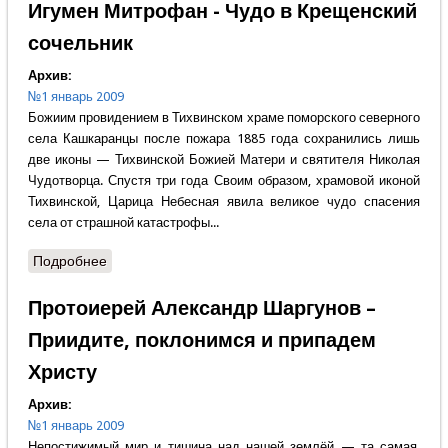
Игумен Митрофан - Чудо в Крещенский
сочельник
Архив:
№1 январь 2009
Божиим провидением в Тихвинском храме поморского северного
села Кашкаранцы после пожара 1885 года сохранились лишь
две иконы — Тихвинской Божией Матери и святителя Николая
Чудотворца. Спустя три года Своим образом, храмовой иконой
Тихвинской, Царица Небесная явила великое чудо спасения
села от страшной катастрофы...
Подробнее
о Игумен Митрофан - Чудо в Крещенский
сочельник
Протоиерей Александр Шаргунов –
Приидите, поклонимся и припадем
Христу
Архив:
№1 январь 2009
Непостижимый мир и тишина над нашей землёй — та самая,