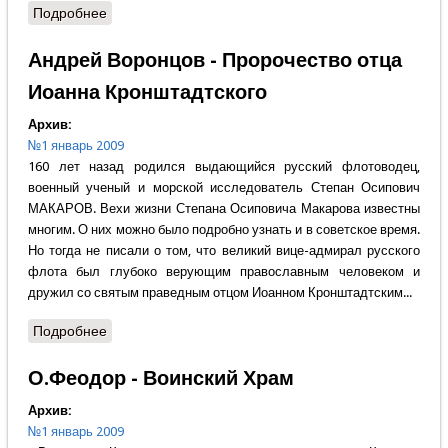
Подробнее
о Александр Москалёв - В личине сказа
Андрей Воронцов - Пророчество отца
Иоанна Кронштадтского
Архив:
№1 январь 2009
160 лет назад родился выдающийся русский флотоводец,
военный ученый и морской исследователь Степан Осипович
МАКАРОВ. Вехи жизни Степана Осиповича Макарова известны
многим. О них можно было подробно узнать и в советское время.
Но тогда не писали о том, что великий вице-адмирал русского
флота был глубоко верующим православным человеком и
дружил со святым праведным отцом Иоанном Кронштадтским...
Подробнее
о Андрей Воронцов - Пророчество отца Иоанна
Кронштадтского
О.Феодор - Воинский Храм
Архив:
№1 январь 2009