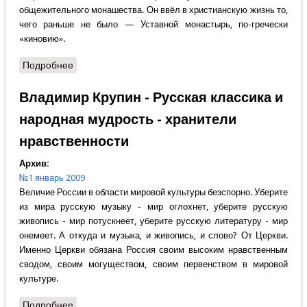
общежительного монашества. Он ввёл в христианскую жизнь то,
чего раньше не было — Уставной монастырь, по-гречески
«киновию».
Подробнее
о Виктор Тростников - Основатель общежительного
монашества
Владимир Крупин - Русская классика и
народная мудрость - хранители
нравственности
Архив:
№1 январь 2009
Величие России в области мировой культуры безспорно. Уберите
из мира русскую музыку - мир оглохнет, уберите русскую
живопись - мир потускнеет, уберите русскую литературу - мир
онемеет. А откуда и музыка, и живопись, и слово? От Церкви.
Именно Церкви обязана Россия своим высоким нравственным
сводом, своим могуществом, своим первенством в мировой
культуре.
Подробнее
о Владимир Крупин - Русская классика и народная