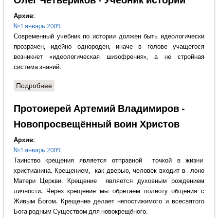
Олег Четвериков - Учебник истории
Архив:
№1 январь 2009
Современный учебник по истории должен быть идеологически
прозрачен, идейно однороден, иначе в голове учащегося
возникнет «идеологическая шизофрения», а не стройная
система знаний.
Подробнее
о Олег Четвериков - Учебник истории
Протоиерей Артемий Владимиров -
Новопросвещённый воин Христов
Архив:
№1 январь 2009
Таинство крещения является отправной точкой в жизни
христианина. Крещением, как дверью, человек входит в лоно
Матери Церкви. Крещение является духовным рождением
личности. Через крещение мы обретаем полноту общения с
Живым Богом. Крещение делает непостижимого и всесвятого
Бога родным Существом для новокрещёного.