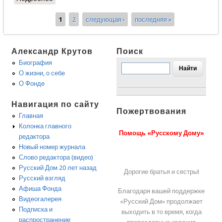
мудрость - хранители нравственности
1
2
следующая ›
последняя »
Страницы
Александр Крутов
Поиск
Биография
О жизни, о себе
О Фонде
Навигация по сайту
Пожертвования
Главная
Колонка главного
Помощь «Русскому Дому»
редактора
Новый номер журнала
Слово редактора (видео)
Русский Дом 20 лет назад
Дорогие братья и сестры!
Русский взгляд
Афиша Фонда
Благодаря вашей поддержке
Видеогалерея
«Русский Дом» продолжает
Подписка и
выходить в то время, когда
распространение