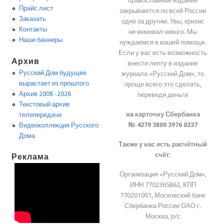
православные издания
Прайс лист
закрываются по всей России
Заказать
одно за другим. Увы, кризис
Контакты
не миновал никого. Мы
Наши баннеры
нуждаемся в вашей помощи.
Если у вас есть возможность
Архив
внести лепту в издание
Русский Дом будущее
журнала «Русский Дом», то
вырастает из прошлого
проще всего это сделать,
Архив 2008 -2026
переведя деньги
Текстовый архив
на карточку Сбербанка
телепередачи
№ 4279 3800 3976 0337
Видеоколлекция Русского
Дома
Также у нас есть расчётный
счёт:
Реклама
Организация «Русский Дом»,
ИНН 7702365862, КПП
770201001, Московский банк
Сбербанка России ОАО г.
Москва, р/с