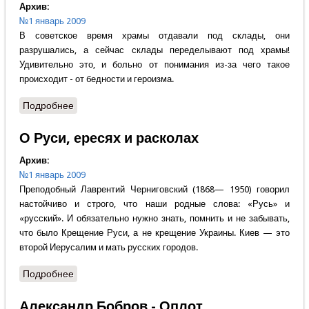
Архив:
№1 январь 2009
В советское время храмы отдавали под склады, они
разрушались, а сейчас склады переделывают под храмы!
Удивительно это, и больно от понимания из-за чего такое
происходит - от бедности и героизма.
Подробнее
о Сергей Марнов - Родной дом
О Руси, ересях и расколах
Архив:
№1 январь 2009
Преподобный Лаврентий Черниговский (1868— 1950) говорил
настойчиво и строго, что наши родные слова: «Русь» и
«русский». И обязательно нужно знать, помнить и не забывать,
что было Крещение Руси, а не крещение Украины. Киев — это
второй Иерусалим и мать русских городов.
Подробнее
о О Руси, ересях и расколах
Александр Бобров - Оплот