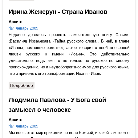
царю Давиду в Иерусалиме
Ирина Жежерун - Страна Иванов
Архив:
№1 январь 2009
Недавно довелось прочесть замечательную книгу Фазиля
(Василия) Ирзабекава «Тайна русского слова». В ней, в главе
«Иваны, помнящие родство», автор говорит о необыкновенной
любви русских к имени «Иоанн». Это действительно
удивительно, ведь имя-то не только не русское по своему
происхождению, но и неудобопроизносимое для русского языка,
что и привело к его трансформации: Иоанн - Иван.
Подробнее
о Ирина Жежерун - Страна Иванов
Людмила Павлова - У Бога свой
замысел о человеке
Архив:
№1 январь 2009
Мы все в этот мир приходим по воле Божией, и какой замысел о