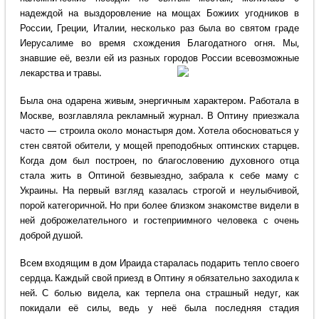
надеждой на выздоровление на мощах Божиих угодников в
России, Греции, Италии, несколько раз была во святом граде
Иерусалиме во время схождения Благодатного огня. Мы,
знавшие её, везли ей из разных городов России всевозможные
лекарства и травы.
Была она одарена живым, энергичным характером. Работала в
Москве, возглавляла рекламный журнал. В Оптину приезжала
часто — строила около монастыря дом. Хотела обосноваться у
стен святой обители, у мощей преподобных оптинских старцев.
Когда дом был построен, по благословению духовного отца
стала жить в Оптиной безвыездно, забрала к себе маму с
Украины. На первый взгляд казалась строгой и неулыбчивой,
порой категоричной. Но при более близком знакомстве видели в
ней доброжелательного и гостеприимного человека с очень
доброй душой.
Всем входящим в дом Ираида старалась подарить тепло своего
сердца. Каждый свой приезд в Оптину я обязательно заходила к
ней. С болью видела, как терпела она страшный недуг, как
покидали её силы, ведь у неё была последняя стадия