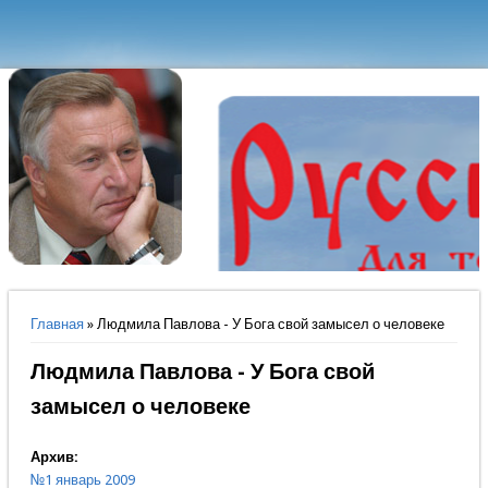
Вы здесь
Главная
» Людмила Павлова - У Бога свой замысел о человеке
Людмила Павлова - У Бога свой
замысел о человеке
Архив:
№1 январь 2009