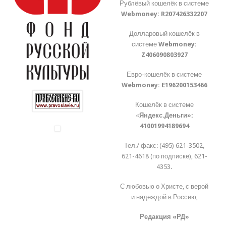
Рублёвый кошелёк в системе
Webmoney:
R207426332207
Долларовый кошелёк в
системе
Webmoney:
Z406090803927
Евро-кошелёк в системе
Webmoney:
E196200153466
Кошелёк в системе
«
Яндекс.Деньги»:
41001994189694
Тел./ факс: (495) 621-3502,
621-4618 (по подписке), 621-
4353.
С любовью о Христе, с верой
и надеждой в Россию,
Редакция «РД»