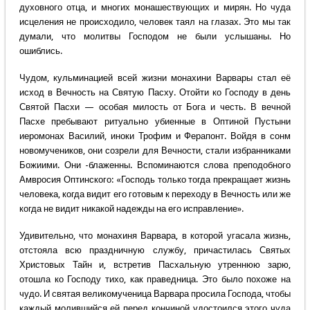
духовного отца, и многих монашествующих и мирян. Но чуда
исцеления не происходило, человек таял на глазах. Это мы так
думали, что молитвы Господом не были услышаны. Но
ошиблись.
Чудом, кульминацией всей жизни монахини Варвары стал её
исход в Вечность на Святую Пасху. Отойти ко Господу в день
Святой Пасхи — особая милость от Бога и честь. В вечной
Пасхе пребывают ритуально убиенные в Оптиной Пустыни
иеромонах Василий, иноки Трофим и Ферапонт. Войдя в сонм
новомучеников, они созрели для Вечности, стали избранниками
Божиими. Они -блаженны. Вспоминаются слова преподобного
Амвросия Оптинского: «Господь только тогда прекращает жизнь
человека, когда видит его готовым к переходу в Вечность или же
когда не видит никакой надежды на его исправление».
Удивительно, что монахиня Варвара, в которой угасала жизнь,
отстояла всю праздничную службу, причастилась Святых
Христовых Тайн и, встретив Пасхальную утреннюю зарю,
отошла ко Господу тихо, как праведница. Это было похоже на
чудо. И святая великомученица Варвара просила Господа, чтобы
каждый молившийся ей перед кончиной удостоился этого чуда