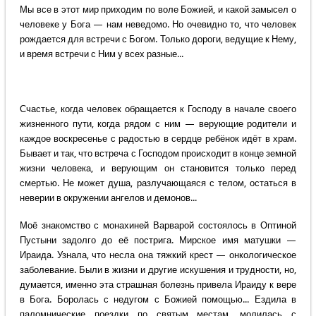
Мы все в этот мир приходим по воле Божией, и какой замысел о
человеке у Бога — нам неведомо. Но очевидно то, что человек
рождается для встречи с Богом. Только дороги, ведущие к Нему,
и время встречи с Ним у всех разные...
Счастье, когда человек обращается к Господу в начале своего
жизненного пути, когда рядом с ним — верующие родители и
каждое воскресенье с радостью в сердце ребёнок идёт в храм.
Бывает и так, что встреча с Господом происходит в конце земной
жизни человека, и верующим он становится только перед
смертью. Не может душа, разлучающаяся с телом, остаться в
неверии в окружении ангелов и демонов...
Моё знакомство с монахиней Варварой состоялось в Оптиной
Пустыни задолго до её пострига. Мирское имя матушки —
Ираида. Узнала, что несла она тяжкий крест — онкологическое
заболевание. Были в жизни и другие искушения и трудности, но,
думается, именно эта страшная болезнь привела Ираиду к вере
в Бога. Боролась с недугом с Божией помощью... Ездила в
паломнические поездки по святым местам, молилась с