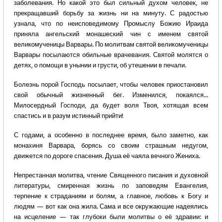
заболевания. Но какой это был сильный духом человек, не
прекращавший борьбу за жизнь ни на минуту. С радостью
узнала, что по неисповедимому Промыслу Божию Ираида
приняла ангельский монашеский чин с именем святой
великомученицы Варвары. По молитвам святой великомученицы
Варвары посылаются обильные врачевания. Святой молятся о
детях, о помощи в унынии и грусти, об утешении в печали.
Болезнь порой Господь посылает, чтобы человек приостановил
свой обычный жизненный бег. Изменился, покаялся...
Милосердный Господи, да будет воля Твоя, хотящая всем
спастись и в разум истинный прийти!
С годами, а особенно в последнее время, было заметно, как
монахиня Варвара, борясь со своим страшным недугом,
движется по дороге спасения. Душа её чаяла вечного Жениха.
Непрестанная молитва, чтение Священного писания и духовной
литературы, смиренная жизнь по заповедям Евангелия,
терпение к страданиям и болям, а главное, любовь к Богу и
людям — вот как она жила. Сама и все окружающие надеялись
на исцеление — так глубоки были молитвы о её здравии: и