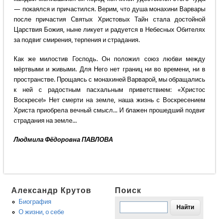
— покаялся и причастился. Верим, что душа монахини Варвары
после причастия Святых Христовых Тайн стала достойной
Царствия Божия, ныне ликует и радуется в Небесных Обителях
за подвиг смирения, терпения и страдания.
Как же милостив Господь. Он положил союз любви между
мёртвыми и живыми. Для Него нет границ ни во времени, ни в
пространстве. Прощаясь с монахиней Варварой, мы обращались
к ней с радостным пасхальным приветствием: «Христос
Воскресе!» Нет смерти на земле, наша жизнь с Воскресением
Христа приобрела вечный смысл... И блажен прошедший подвиг
страдания на земле...
Людмила Фёдоровна ПАВЛОВА
Александр Крутов
Поиск
Биография
О жизни, о себе