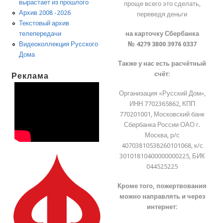
вырастает из прошлого
проще всего это сделать,
Архив 2008 -2026
переведя деньги
Текстовый архив
на карточку Сбербанка
телепередачи
№ 4279 3800 3976 0337
Видеоколлекция Русского
Дома
Также у нас есть расчётный
счёт:
Реклама
Организация «Русский Дом»,
ИНН 7702365862, КПП
770201001, Московский банк
Сбербанка России ОАО г.
Москва, р/с
40703810538260101068, к/с
30101810400000000225, БИК
044525225
Кроме того, пожертвования
можно направлять и через
интернет: