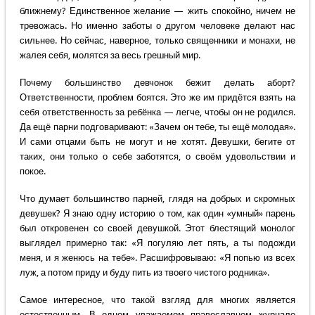
ближнему? Единственное желание — жить спокойно, ничем не
тревожась. Но именно заботы о другом человеке делают нас
сильнее. Но сейчас, наверное, только священники и монахи, не
жалея себя, молятся за весь грешный мир.
Почему большинство девчонок бежит делать аборт?
Ответственности, проблем боятся. Это же им придётся взять на
себя ответственность за ребёнка — легче, чтобы он не родился.
Да ещё парни подговаривают: «Зачем он тебе, ты ещё молодая».
И сами отцами быть не могут и не хотят. Девушки, бегите от
таких, они только о себе заботятся, о своём удовольствии и
покое.
Что думает большинство парней, глядя на добрых и скромных
девушек? Я знаю одну историю о том, как один «умный» парень
был откровенен со своей девушкой. Этот блестящий монолог
выглядел примерно так: «Я погуляю лет пять, а ты подожди
меня, и я женюсь на тебе». Расшифровываю: «Я попью из всех
луж, а потом приду и буду пить из твоего чистого родника».
Самое интересное, что такой взгляд для многих является
естественным. В одном уважаемом православном журнале