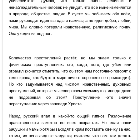
университете. Думаю, что только очень ленивый и
ненаблюдательный человек не увидит, что всё ныне изменяется
в природе, обществе, людях. В суете мы забываем обо всём,
нами руководит идея выгоды и наживы, а не идея добра, любви,
мира. Мы словно потеряли нравственную, религиозную почву.
Она уходит из-под ног.
Количество преступлений растёт, но мы знаем только о
физических преступлениях: кто, когда, кого, где убил или
ограбил (хочется отметить, что об этом нам постоянно говорят с
телеэкрана, как будто в мире ничего хорошего не происходит).
Но кто задумывается над числом нравственных, духовных
преступлений, которые мы совершаем ежеминутно, иногда даже
не подозревая об этом? Преступление -это значит
переступление через заповеди Христа.
Народ русский впал в какой-то общий гипноз. Разложение
нравственности заметно во всех возрастах. Но если наши
бабушки и мамы хотя бы заходят в храм поставить свечку за нас,
то мы, их ненаглядные чадушки, считаем, что нам там делать