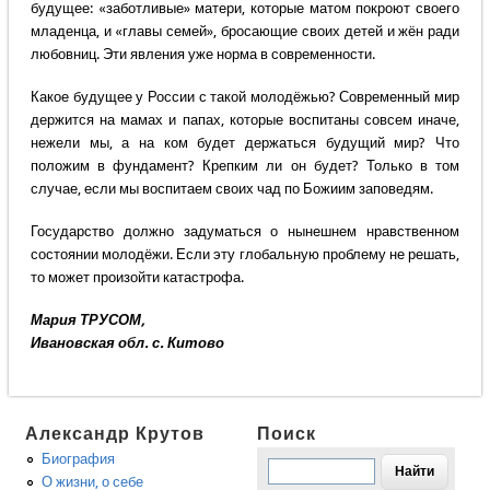
будущее: «заботливые» матери, которые матом покроют своего
младенца, и «главы семей», бросающие своих детей и жён ради
любовниц. Эти явления уже норма в современности.
Какое будущее у России с такой молодёжью? Современный мир
держится на мамах и папах, которые воспитаны совсем иначе,
нежели мы, а на ком будет держаться будущий мир? Что
положим в фундамент? Крепким ли он будет? Только в том
случае, если мы воспитаем своих чад по Божиим заповедям.
Государство должно задуматься о нынешнем нравственном
состоянии молодёжи. Если эту глобальную проблему не решать,
то может произойти катастрофа.
Мария ТРУСОМ,
Ивановская обл. с. Китово
Александр Крутов
Поиск
Биография
О жизни, о себе