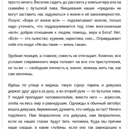
просто нечего. Веселее сидеть до рассвета у компьютера или на
скамейке с бутылкой пива. Увещевания наших «предков» не
могут заставить нас задуматься о жизни и её закономерностях.
Лозунг: «Бери от жизни всё» — подхватывают многие, только
надо уточнить, что подразумевается под этим многозначным
«всё»: доброе отношение к людям, помощь, вера в Бога? Нет.
«Всё» — это пьянство, курение, наркотики, секс... Оправдывают
себя эти люди: «Не мы такие — жизнь такая».
Удобная позиция, а главное, совесть не отягощает. Конечно, все
условия современного мира толкают на все эти преступления,
но ты же — свободная личность и, значит, можешь жить так, как
сам захочешь.
Идёшь по улице и видишь такую сцену: парень и девушка
держат друг друга за руку, а во второй руке — по бутылке пива.
У людей пропадает человеколюбие, вместо него — агрессия,
злоба на весь мир и равнодушие. Однажды в обычный автобус
вошла девушка, беременная; думаете, кто-нибудь встал? Ничего
подобного. Нам безразлична эта девушка, нам безразлично,
если на наших глазах будут бить человека. Куда мы прячем
наше сердце, в какие глубины, если оно так равнодушно к