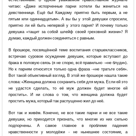
читаю: «Даже испорченные парни хотели бы жениться на
девственнице. Ещё бы! Каждому приятно быть первым, а не
пятым или одиннадцатым». А вы бы у этой девушки спросили,
приятно ли ей быть непервой у этого парня? И почему только
девушка «тащит за собой шлейф своей греховной жизни»? Я
думаю, каждый должен соединяться с равным.
В брошюре, посвящённой теме воспитания старшеклассников,
встречаю суровое осуждение девушек, которые вступают до
брака в половую связь (я не спорю, всё правильно -«не блуди»).
Но к парням относится только одна фраза -«не тратьте себя».
Вот такой объективный взгляд. В этой же брошюре нашла такие
слова: «Женщина должна сохранить себя для мужа. Если ей это
не удастся сделать, то её муж должен будет многое ей
простить». И ни слова о том, что женщина должна будет
простить мужа, который так распущенно жил до неё.
Вот так и живём. Конечно, не все такие парни и не все такие
девушки, но приходится признать, что многие из них сильно
подпорчены. А самое главное в проблеме падения
нравственности у молодёжи - не нынешнее состояние, а