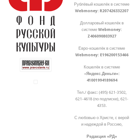
Рублёвый кошелёк в системе
Webmoney:
R207426332207
Долларовый кошелёк в
системе
Webmoney:
Z406090803927
Евро-кошелёк в системе
Webmoney:
E196200153466
Кошелёк в системе
«
Яндекс.Деньги»:
41001994189694
Тел./ факс: (495) 621-3502,
621-4618 (по подписке), 621-
4353.
С любовью о Христе, с верой
и надеждой в Россию,
Редакция «РД»