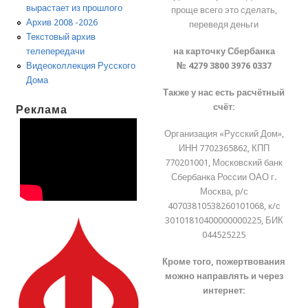
вырастает из прошлого
проще всего это сделать,
Архив 2008 -2026
переведя деньги
Текстовый архив
на карточку Сбербанка
телепередачи
№ 4279 3800 3976 0337
Видеоколлекция Русского
Дома
Также у нас есть расчётный
счёт:
Реклама
Организация «Русский Дом»,
ИНН 7702365862, КПП
770201001, Московский банк
Сбербанка России ОАО г.
Москва, р/с
40703810538260101068, к/с
30101810400000000225, БИК
044525225
Кроме того, пожертвования
можно направлять и через
интернет: