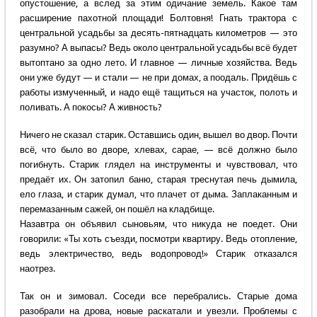
опустошение, а вслед за этим одичание земель. Какое там
расширение пахотной площади! Болтовня! Гнать трактора с
центральной усадьбы за десять-пятнадцать километров — это
разумно? А выпасы? Ведь около центральной усадьбы всё будет
вытоптано за одно лето. И главное — личные хозяйства. Ведь
они уже будут — и стали — не при домах, а поодаль. Придёшь с
работы измученный, и надо ещё тащиться на участок, полоть и
поливать. А покосы? А живность?
Ничего не сказал старик. Оставшись один, вышел во двор. Почти
всё, что было во дворе, хлевах, сарае, — всё должно было
погибнуть. Старик глядел на инструменты и чувствовал, что
предаёт их. Он затопил баню, старая треснутая печь дымила,
ело глаза, и старик думал, что плачет от дыма. Заплаканным и
перемазанным сажей, он пошёл на кладбище.
Назавтра он объявил сыновьям, что никуда не поедет. Они
говорили: «Ты хоть съезди, посмотри квартиру. Ведь отопление,
ведь электричество, ведь водопровод!» Старик отказался
наотрез.
Так он и зимовал. Соседи все перебрались. Старые дома
разобрали на дрова, новые раскатали и увезли. Проблемы с