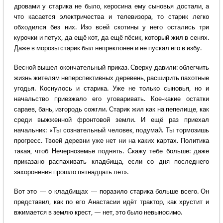
дровами у старика не было, керосина ему сыновья достали, а
что касается электричества и телевизора, то старик легко
обходился без них. Изо всей скотины у него остались три
курочки и петух, да ещё кот, да ещё пёсик, который жил в сенях.
Даже в морозы старик был непреклонен и не пускал его в избу.
Весной вышел окончательный приказ. Сверху давили: облегчить
жизнь жителям неперспективных деревень, расширить пахотные
угодья. Коснулось и старика. Уже не только сыновья, но и
начальство приезжало его уговаривать. Кое-какие остатки
сараев, бань, изгородь сожгли. Старик жил как на пепелище, как
среди выжженной фронтовой земли. И ещё раз приехал
начальник: «Ты сознательный человек, подумай. Ты тормозишь
прогресс. Твоей деревни уже нет ни на каких картах. Политика
такая, чтоб Нечерноземье поднять. Скажу тебе больше: даже
приказано распахивать кладбища, если со дня последнего
захоронения прошло пятнадцать лет».
Вот это — о кладбищах — поразило старика больше всего. Он
представил, как по его Анастасии идёт трактор, как хрустит и
вжимается в землю крест, — нет, это было невыносимо.