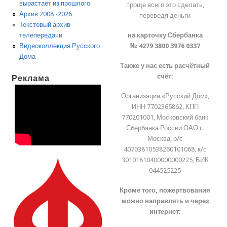
вырастает из прошлого
проще всего это сделать,
Архив 2008 -2026
переведя деньги
Текстовый архив
на карточку Сбербанка
телепередачи
№ 4279 3800 3976 0337
Видеоколлекция Русского
Дома
Также у нас есть расчётный
счёт:
Реклама
Организация «Русский Дом»,
ИНН 7702365862, КПП
770201001, Московский банк
Сбербанка России ОАО г.
Москва, р/с
40703810538260101068, к/с
30101810400000000225, БИК
044525225
Кроме того, пожертвования
можно направлять и через
интернет: