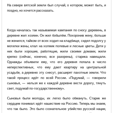
На севере вятской земли был случай, о котором, может быть, и
поздно, но хочется рассказать.
Когда началась так называемая кампания по сносу деревень, в
деревне жил хозяин. Он жил бобылём. Похоронив жену, больше
не женился, тайком от всех ходил на кладбище, сидел подолгу у
могилки жены, клал на холмик полевые и лесные цветы. Дети у
них были хорошие, работящие, жили своими домами, жили
крепко (сейчас, конечно, все разорены), старика навещали.
Однажды объявили ему, что его деревня попала в число
неперспективных, что ему дают квартиру на центральной
усадьбе, а деревню эту снесут, расширят пахотные земли. Что
такой процесс идёт по всей России. «Подумай, — говорили
сыновья, — нельзя же к каждой деревне вести дорогу, тянуть
свет, подумай по-государственному».
Сыновья были молоды, их легко было обмануть. Старик же
сердцем понимал: идёт нашествие на Россию. Теперь мы знаем,
что так было. Это было сознательное убийство русской нации,