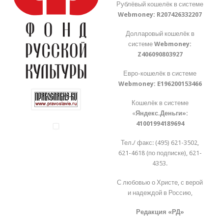
Рублёвый кошелёк в системе
Webmoney:
R207426332207
Долларовый кошелёк в
системе
Webmoney:
Z406090803927
Евро-кошелёк в системе
Webmoney:
E196200153466
Кошелёк в системе
«
Яндекс.Деньги»:
41001994189694
Тел./ факс: (495) 621-3502,
621-4618 (по подписке), 621-
4353.
С любовью о Христе, с верой
и надеждой в Россию,
Редакция «РД»