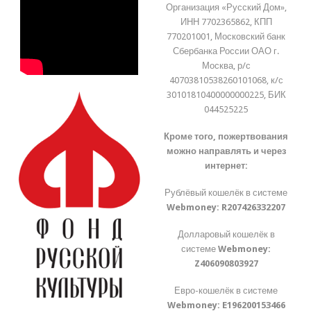
Организация «Русский Дом»,
ИНН 7702365862, КПП
770201001, Московский банк
Сбербанка России ОАО г.
Москва, р/с
40703810538260101068, к/с
30101810400000000225, БИК
044525225
Кроме того, пожертвования
можно направлять и через
интернет:
Рублёвый кошелёк в системе
Webmoney:
R207426332207
Долларовый кошелёк в
системе
Webmoney:
Z406090803927
Евро-кошелёк в системе
Webmoney:
E196200153466