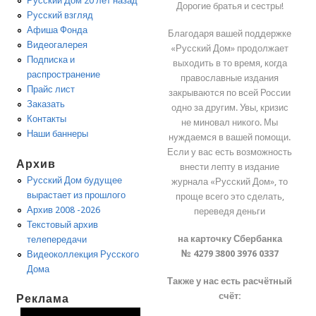
Русский Дом 20 лет назад
Дорогие братья и сестры!
Русский взгляд
Афиша Фонда
Благодаря вашей поддержке
Видеогалерея
«Русский Дом» продолжает
Подписка и
выходить в то время, когда
распространение
православные издания
Прайс лист
закрываются по всей России
Заказать
одно за другим. Увы, кризис
Контакты
не миновал никого. Мы
Наши баннеры
нуждаемся в вашей помощи.
Если у вас есть возможность
Архив
внести лепту в издание
Русский Дом будущее
журнала «Русский Дом», то
вырастает из прошлого
проще всего это сделать,
Архив 2008 -2026
переведя деньги
Текстовый архив
на карточку Сбербанка
телепередачи
№ 4279 3800 3976 0337
Видеоколлекция Русского
Дома
Также у нас есть расчётный
счёт:
Реклама