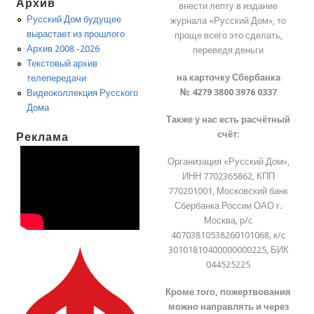
Архив
внести лепту в издание
Русский Дом будущее
журнала «Русский Дом», то
вырастает из прошлого
проще всего это сделать,
Архив 2008 -2026
переведя деньги
Текстовый архив
на карточку Сбербанка
телепередачи
№ 4279 3800 3976 0337
Видеоколлекция Русского
Дома
Также у нас есть расчётный
счёт:
Реклама
Организация «Русский Дом»,
ИНН 7702365862, КПП
770201001, Московский банк
Сбербанка России ОАО г.
Москва, р/с
40703810538260101068, к/с
30101810400000000225, БИК
044525225
Кроме того, пожертвования
можно направлять и через