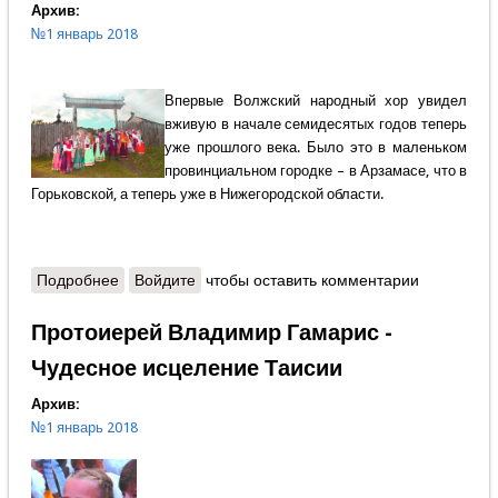
Архив:
№1 январь 2018
Впервые Волжский народный хор увидел
вживую в начале семидесятых годов теперь
уже прошлого века. Было это в маленьком
провинциальном городке – в Арзамасе, что в
Горьковской, а теперь уже в Нижегородской области.
Подробнее
о Иван Чуркин - Поём тебе, Волга, седьмой
Войдите
чтобы оставить комментарии
десяток лет
Протоиерей Владимир Гамарис -
Чудесное исцеление Таисии
Архив:
№1 январь 2018