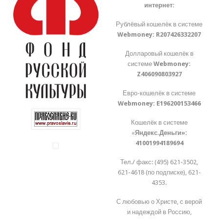
интернет:
Рублёвый кошелёк в системе
Webmoney:
R207426332207
Долларовый кошелёк в
системе
Webmoney:
Z406090803927
Евро-кошелёк в системе
Webmoney:
E196200153466
Кошелёк в системе
«
Яндекс.Деньги»:
41001994189694
Тел./ факс: (495) 621-3502,
621-4618 (по подписке), 621-
4353.
С любовью о Христе, с верой
и надеждой в Россию,