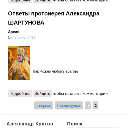
Подробнее
о Патриаршая ёлка
Войдите
чтобы оставить комментарии
Ответы протоиерея Александра
ШАРГУНОВА
Архив:
№1 январь 2018
Как можно любить врагов?
Подробнее
о Ответы протоиерея Александра ШАРГУНОВА
Войдите
чтобы оставить комментарии
« первая
‹ предыдущая
1
2
Страницы
Александр Крутов
Поиск