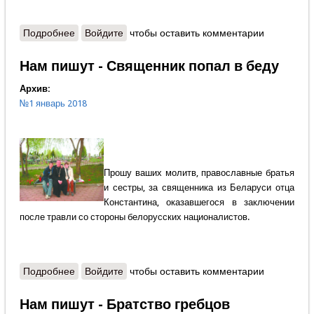
Подробнее
о Нам пишут - Молюсь о своих земляках
Войдите
чтобы оставить комментарии
Нам пишут - Священник попал в беду
Архив:
№1 январь 2018
Прошу ваших молитв, православные братья
и сестры, за священника из Беларуси отца
Константина, оказавшегося в заключении
после травли со стороны белорусских националистов.
Подробнее
о Нам пишут - Священник попал в беду
Войдите
чтобы оставить комментарии
Нам пишут - Братство гребцов