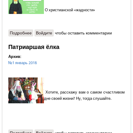
О христианской «жадности»
Подробнее
о Пётр Михайлов - Скупой мужик
Войдите
чтобы оставить комментарии
Патриаршая ёлка
Архив:
№1 январь 2018
Хотите, расскажу вам о самом счастливом
дне своей жизни? Ну, тогда слушайте.