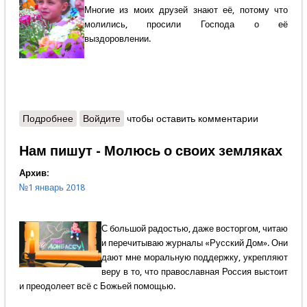
Многие из моих друзей знают её, потому что
молились, просили Господа о её
выздоровлении.
Подробнее
о Протоиерей Владимир Гамарис - Чудесное
Войдите
чтобы оставить комментарии
исцеление Таисии
Нам пишут - Молюсь о своих земляках
Архив:
№1 январь 2018
С большой радостью, даже восторгом, читаю
и перечитываю журналы «Русский Дом». Они
дают мне моральную поддержку, укрепляют
веру в то, что православная Россия выстоит
и преодолеет всё с Божьей помощью.