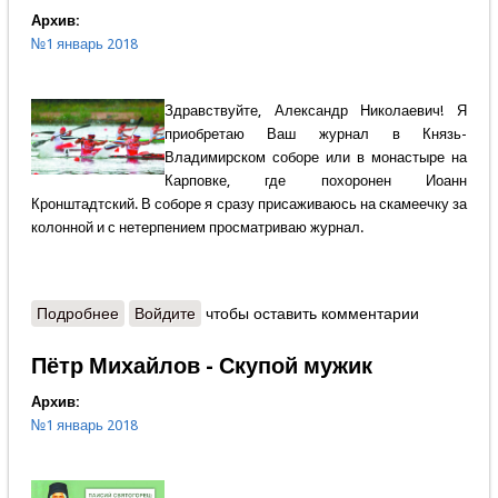
Архив:
№1 январь 2018
Здравствуйте, Александр Николаевич! Я
приобретаю Ваш журнал в Князь-
Владимирском соборе или в монастыре на
Карповке, где похоронен Иоанн
Кронштадтский. В соборе я сразу присаживаюсь на скамеечку за
колонной и с нетерпением просматриваю журнал.
Подробнее
о Нам пишут - Братство гребцов
Войдите
чтобы оставить комментарии
Пётр Михайлов - Скупой мужик
Архив:
№1 январь 2018