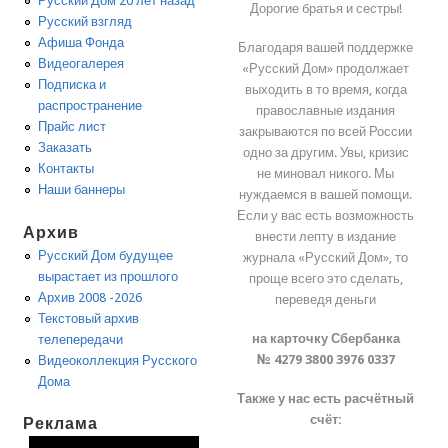
Русский Дом 20 лет назад
Дорогие братья и сестры!
Русский взгляд
Афиша Фонда
Благодаря вашей поддержке
Видеогалерея
«Русский Дом» продолжает
Подписка и
выходить в то время, когда
распространение
православные издания
Прайс лист
закрываются по всей России
Заказать
одно за другим. Увы, кризис
Контакты
не миновал никого. Мы
Наши баннеры
нуждаемся в вашей помощи.
Если у вас есть возможность
Архив
внести лепту в издание
Русский Дом будущее
журнала «Русский Дом», то
вырастает из прошлого
проще всего это сделать,
Архив 2008 -2026
переведя деньги
Текстовый архив
на карточку Сбербанка
телепередачи
№ 4279 3800 3976 0337
Видеоколлекция Русского
Дома
Также у нас есть расчётный
счёт:
Реклама