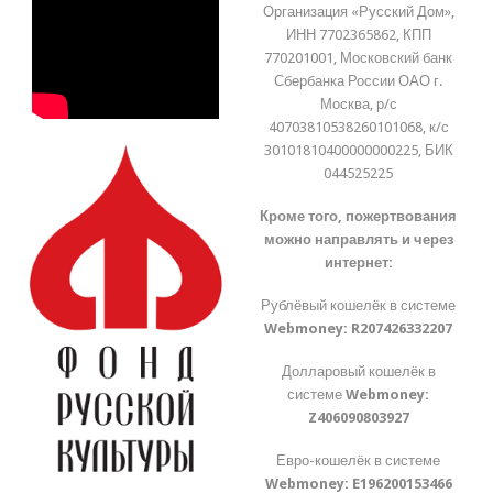
Организация «Русский Дом»,
ИНН 7702365862, КПП
770201001, Московский банк
Сбербанка России ОАО г.
Москва, р/с
40703810538260101068, к/с
30101810400000000225, БИК
044525225
Кроме того, пожертвования
можно направлять и через
интернет:
Рублёвый кошелёк в системе
Webmoney:
R207426332207
Долларовый кошелёк в
системе
Webmoney:
Z406090803927
Евро-кошелёк в системе
Webmoney:
E196200153466