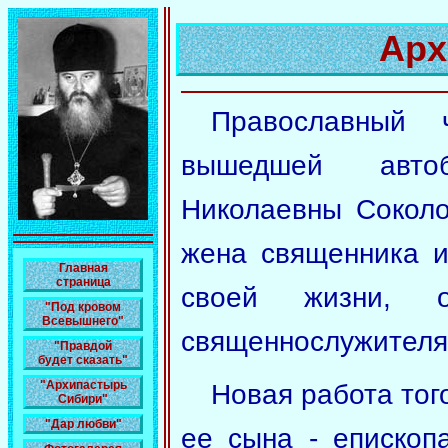
Арх
Православный 
вышедшей автоб
Николаевны Сокол
жена священника и
Главная
страница
своей жизни, 
"Под кровом
Всевышнего"
священнослужителя
"Правдой
будет сказать"
"Архипастырь
Новая работа то
Сибири"
"Дар любви"
ее сына - епископ