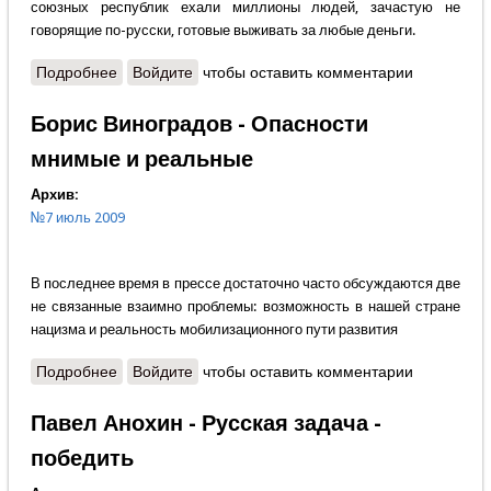
союзных республик ехали миллионы людей, зачастую не
говорящие по-русски, готовые выживать за любые деньги.
Подробнее
о Андрей Кольев - Раковая опухоль столицы
Войдите
чтобы оставить комментарии
Борис Виноградов - Опасности
мнимые и реальные
Архив:
№7 июль 2009
В последнее время в прессе достаточно часто обсуждаются две
не связанные взаимно проблемы: возможность в нашей стране
нацизма и реальность мобилизационного пути развития
Подробнее
о Борис Виноградов - Опасности мнимые и
Войдите
чтобы оставить комментарии
реальные
Павел Анохин - Русская задача -
победить