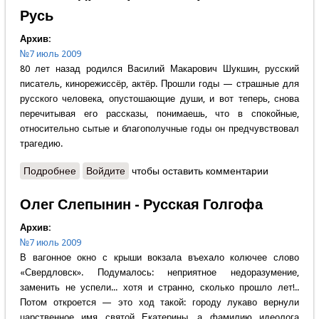
Русь
Архив:
№7 июль 2009
80 лет назад родился Василий Макарович Шукшин, русский
писатель, кинорежиссёр, актёр. Прошли годы — страшные для
русского человека, опустошающие души, и вот теперь, снова
перечитывая его рассказы, понимаешь, что в спокойные,
относительно сытые и благополучные годы он предчувствовал
трагедию.
Подробнее
о Александр Бобров - Растревоживший Русь
Войдите
чтобы оставить комментарии
Олег Слепынин - Русская Голгофа
Архив:
№7 июль 2009
В вагонное окно с крыши вокзала въехало колючее слово
«Свердловск». Подумалось: неприятное недоразумение,
заменить не успели... хотя и странно, сколько прошло лет!..
Потом откроется — это ход такой: городу лукаво вернули
царственное имя святой Екатерины, а фамилию идеолога