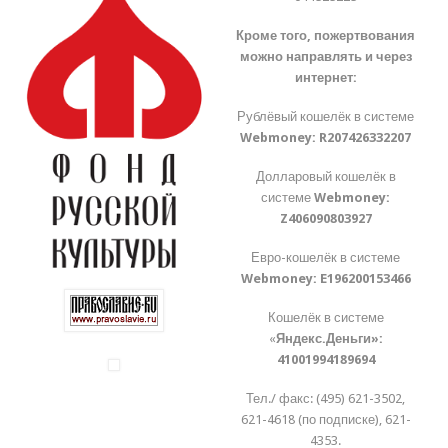
Кроме того, пожертвования
можно направлять и через
интернет:
Рублёвый кошелёк в системе
Webmoney:
R207426332207
Долларовый кошелёк в
системе
Webmoney:
Z406090803927
Евро-кошелёк в системе
Webmoney:
E196200153466
Кошелёк в системе
«
Яндекс.Деньги»:
41001994189694
Тел./ факс: (495) 621-3502,
621-4618 (по подписке), 621-
4353.