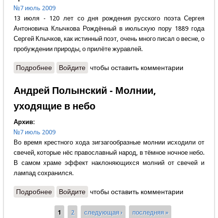
№7 июль 2009
13 июля - 120 лет со дня рождения русского поэта Сергея
Антоновича Клычкова Рождённый в июльскую пору 1889 года
Сергей Клычков, как истинный поэт, очень много писал о весне, о
пробуждении природы, о прилёте журавлей.
Подробнее
о Александр Москалёв - На журавлинной родине
Войдите
чтобы оставить комментарии
Андрей Полынский - Молнии,
уходящие в небо
Архив:
№7 июль 2009
Во время крестного хода зигзагообразные молнии исходили от
свечей, которые нёс православный народ, в тёмное ночное небо.
В самом храме эффект наклоняющихся молний от свечей и
лампад сохранился.
Подробнее
о Андрей Полынский - Молнии, уходящие в небо
Войдите
чтобы оставить комментарии
1
2
следующая ›
последняя »
Страницы