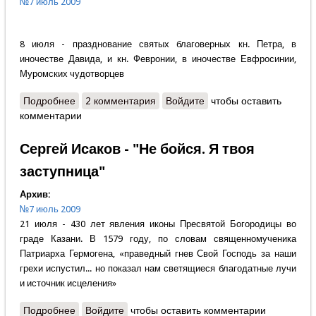
№7 июль 2009
8 июля - празднование святых благоверных кн. Петра, в
иночестве Давида, и кн. Февронии, в иночестве Евфросинии,
Муромских чудотворцев
Подробнее
о Наталья Лясковская - Пётр и Феврония - семья
2 комментария
Войдите
чтобы оставить
комментарии
небесная
Сергей Исаков - "Не бойся. Я твоя
заступница"
Архив:
№7 июль 2009
21 июля - 430 лет явления иконы Пресвятой Богородицы во
граде Казани. В 1579 году, по словам священномученика
Патриарха Гермогена, «праведный гнев Свой Господь за наши
грехи испустил... но показал нам светящиеся благодатные лучи
и источник исцеления»
Подробнее
о Сергей Исаков - "Не бойся. Я твоя заступница"
Войдите
чтобы оставить комментарии