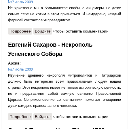
№7 июль 2009
Не христиане мы в большинстве своём, а лицемеры, но даже
самим себе не хотим в этом признаться. И немудрено; каждый
фарисей считает себя праведником
Подробнее
о Надежда Ильичёва - Невидимая брань
Войдите
чтобы оставить комментарии
Евгений Сахаров - Некрополь
Успенского Собора
Архив:
№7 июль 2009
Изучение древнего некрополя митрополитов и Патриархов
должно быть интересно всем православным людям нашей
страны. Этот некрополь имеет не только историческую ценность,
но и представляет собой важную святыню Православной
Церкви. Соприкосновение со святынями помогает очищению
души каждого православного человека.
Подробнее
о Евгений Сахаров - Некрополь Успенского Собора
Войдите
чтобы оставить комментарии