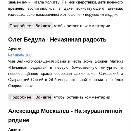
знамением и читала молитву. Я и мои сверстники, дети военного
времени, воспитывались в духе воинствующего атеизма,
издевательско-насмешливого отношения к верующим людям.
Подробнее
о Виктор Яблочкин - Моя дорога к храму
Войдите
чтобы оставить комментарии
Олег Бедула - Нечаянная радость
Архив:
№7 июль 2009
Чин Великого освящения храма в честь иконы Божией Матери
«Нечанная радость» и первую божественную литургию в
новоосвящённом храме совершил архиепископ Самарский и
Сызранский Сергий в 26-й исправительной колонии в посёлке
Спиридоновка
Подробнее
о Олег Бедула - Нечаянная радость
Войдите
чтобы оставить комментарии
Александр Москалёв - На журавлинной
родине
Архив: