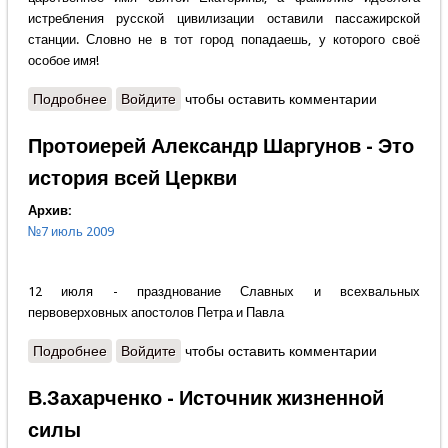
истребления русской цивилизации оставили пассажирской
станции. Словно не в тот город попадаешь, у которого своё
особое имя!
Подробнее
о Олег Слепынин - Русская Голгофа
Войдите
чтобы оставить комментарии
Протоиерей Александр Шаргунов - Это
история всей Церкви
Архив:
№7 июль 2009
12 июля - празднование Славных и всехвальных
первоверховных апостолов Петра и Павла
Подробнее
о Протоиерей Александр Шаргунов - Это история
Войдите
чтобы оставить комментарии
всей Церкви
В.Захарченко - Источник жизненной
силы