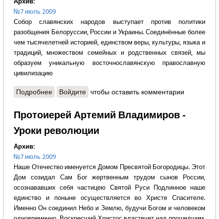
Архив:
№7 июль 2009
Собор славянских народов выступает против политики
разобщения Белоруссии, России и Украины. Соединённые более
чем тысячелетней историей, единством веры, культуры, языка и
традиций, множеством семейных и родственных связей, мы
образуем уникальную восточнославянскую православную
цивилизацию
Подробнее
о Павел Анохин - Русская задача - победить
Войдите
чтобы оставить комментарии
Протоиерей Артемий Владимиров -
Уроки революции
Архив:
№7 июль 2009
Наше Отечество именуется Домом Пресвятой Богородицы. Этот
Дом созидал Сам Бог жертвенным трудом сынов России,
осознававших себя частицею Святой Руси Подлинное наше
единство и поныне осуществляется во Христе Спасителе.
Именно Он соединил Небо и Землю, будучи Богом и человеком
одновременно. Воскресший Христос властвует над прошедшим,