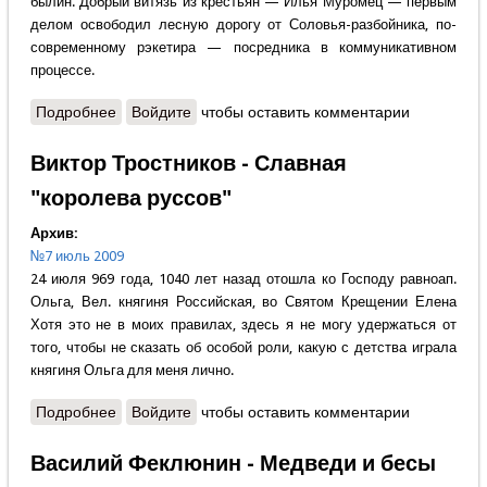
былин. Добрый витязь из крестьян — Илья Муромец — первым
делом освободил лесную дорогу от Соловья-разбойника, по-
современному рэкетира — посредника в коммуникативном
процессе.
Подробнее
о Евгений Андрющенко - Илья Муромец и
Войдите
чтобы оставить комментарии
Соловей-разбойник
Виктор Тростников - Славная
"королева руссов"
Архив:
№7 июль 2009
24 июля 969 года, 1040 лет назад отошла ко Господу равноап.
Ольга, Вел. княгиня Российская, во Святом Крещении Елена
Хотя это не в моих правилах, здесь я не могу удержаться от
того, чтобы не сказать об особой роли, какую с детства играла
княгиня Ольга для меня лично.
Подробнее
о Виктор Тростников - Славная "королева руссов"
Войдите
чтобы оставить комментарии
Василий Феклюнин - Медведи и бесы