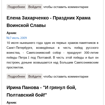
Подробнее
о Владимир Максимов - Трофеи и лавры Полтавы
Войдите
чтобы оставить комментарии
Елена Захарченко - Праздник Храма
Воинской Славы
Архив:
№7 июль 2009
10 июля нынешнего года один из первых храмов-памятников в
Санкт-Петербурге, возведённых в честь побед русского
воинства, - Сампсониевский собор - празднует 300-летие
победы Петра I под Полтавой. В честь этой победы и был он
построен, доныне возвышается над Большим Сампсониевским
проспектом.
Подробнее
о Елена Захарченко - Праздник Храма Воинской
Войдите
чтобы оставить комментарии
Славы
Ирина Панова - "И грянул бой,
Полтавский бой!"
Архив: