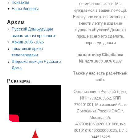
Контакты
не миновал никого. Мы
Наши баннеры
нуждаемся в вашей помощи.
Если у вас есть возможность
Архив
внести лепту в издание
Русский Дом будущее
журнала «Русский Дом», то
вырастает из прошлого
проще всего это сделать,
Архив 2008 -2026
переведя деньги
Текстовый архив
на карточку Сбербанка
телепередачи
№ 4279 3800 3976 0337
Видеоколлекция Русского
Дома
Также у нас есть расчётный
счёт:
Реклама
Организация «Русский Дом»,
ИНН 7702365862, КПП
770201001, Московский банк
Сбербанка России ОАО г.
Москва, р/с
40703810538260101068, к/с
30101810400000000225, БИК
044525225