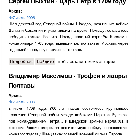
Сергей Пыхтин - Царь Пётр в 1709 году
Архив:
№7 июль 2009
Шёл десятый год Северной войны. Шведам, разбившим войска
Дании и Саксонии и укротившим на время Польшу, оставалось
победить только Россию. Поход, начатый королём Карлом в
конце января 1708 года, имевший целью захват Москвы, через
год привёл шведскую армию к Полтаве.
Подробнее
о Сергей Пыхтин - Царь Пётр в 1709 году
Войдите
чтобы оставить комментарии
Владимир Максимов - Трофеи и лавры
Полтавы
Архив:
№7 июль 2009
8 июля 1709 года, 300 лет назад состоялось крупнейшее
сражение Северной войны между войсками Царства Русского
под командованием Петра I и шведской армией Карла XII, в
котором Россия одержала решительную победу, положившую
конец господству Швеции как главной военной силы в Европе