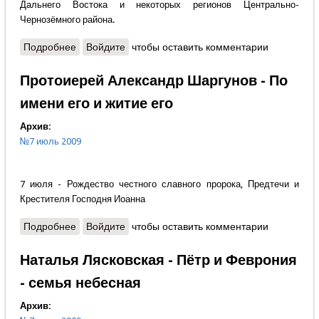
Дальнего Востока и некоторых регионов Центрально-
Чернозёмного района.
Подробнее
о Сергей Рогатко - Спасём ли мы русский сельский
Войдите
чтобы оставить комментарии
мир?
Протоиерей Александр Шаргунов - По
имени его и житие его
Архив:
№7 июль 2009
7 июля - Рождество честного славного пророка, Предтечи и
Крестителя Господня Иоанна
Подробнее
о Протоиерей Александр Шаргунов - По имени его
Войдите
чтобы оставить комментарии
и житие его
Наталья Лясковская - Пётр и Феврония
- семья небесная
Архив: