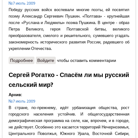
№7 июль 2009
Победу русских войск воспевали многие поэты, ей посвятил
поэму Александр Сергеевич Пушкин. «Полтава» - крупнейшая
после «Руслана и Людмилы» поэма Пушкина. В центре - образ
Петра Великого, героя Полтавской битвы, великого
преобразователя, смелого и решительного, сумевшего угадать
закономерность исторического развития России, радевшего об
укреплении Отечества.
Подробнее
о Ирина Панова - "И грянул бой, Полтавский бой!"
Войдите
чтобы оставить комментарии
Сергей Рогатко - Спасём ли мы русский
сельский мир?
Архив:
№7 июль 2009
В стране, по-прежнему, идёт урбанизация общества, рост
городского населения устойчив. И общегосударственная
демографическая программа на селе, как, впрочем, и в городе,
не действует. Особенно это касается территорий Нечерноземья,
Центрального Поволжья, Южного Урала, Восточной Сибири,