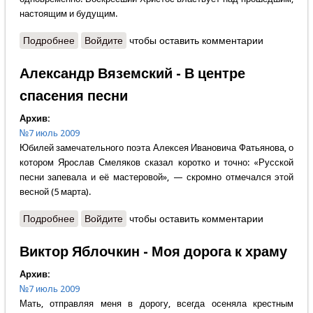
настоящим и будущим.
Подробнее
о Протоиерей Артемий Владимиров - Уроки
Войдите
чтобы оставить комментарии
революции
Александр Вяземский - В центре
спасения песни
Архив:
№7 июль 2009
Юбилей замечательного поэта Алексея Ивановича Фатьянова, о
котором Ярослав Смеляков сказал коротко и точно: «Русской
песни запевала и её мастеровой», — скромно отмечался этой
весной (5 марта).
Подробнее
о Александр Вяземский - В центре спасения песни
Войдите
чтобы оставить комментарии
Виктор Яблочкин - Моя дорога к храму
Архив:
№7 июль 2009
Мать, отправляя меня в дорогу, всегда осеняла крестным