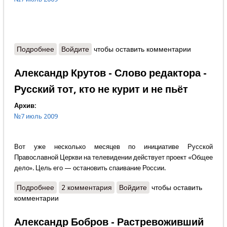
Подробнее
о Содержание
Войдите
чтобы оставить комментарии
Александр Крутов - Слово редактора -
Русский тот, кто не курит и не пьёт
Архив:
№7 июль 2009
Вот уже несколько месяцев по инициативе Русской
Православной Церкви на телевидении действует проект «Общее
дело». Цель его — остановить спаивание России.
Подробнее
о Александр Крутов - Слово редактора - Русский
2 комментария
Войдите
чтобы оставить
комментарии
тот, кто не курит и не пьёт
Александр Бобров - Растревоживший