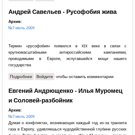
Андрей Савельев - Русофобия жива
Архив:
№7 июль 2009
Термин «русофобия» появился в XIX веке в связи с
крупномасштабными антироссийскими кампаниями,
проводимыми в Европе, испугавшейся мощи нашего
государства
Подробнее
о Андрей Савельев - Русофобия жива
Войдите
чтобы оставить комментарии
Евгений Андрющенко - Илья Муромец
и Соловей-разбойник
Архив:
№7 июль 2009
Думая о конфликтах, возникающих каждый год из-за транзита
газа в Европу, удивляешься чудодейственной глубине русских