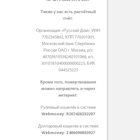
Также у нас есть расчётный
счёт:
Организация «Русский Дом», ИНН
7702365862, КПП 770201001,
Московский банк Сбербанка
России ОАО г. Москва, р/с
40703810538260101068, к/с
30101810400000000225, БИК
044525225
Кроме того, пожертвования
можно направлять и через
интернет:
Рублёвый кошелёк в системе
Webmoney:
R207426332207
Долларовый кошелёк в системе
Webmoney:
Z406090803927