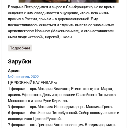
Владыка Петр родился и вырос в Сан-Франциско, но во время
общения с ним складывается ощущение, что он всю жизнь
прожил в России, причём – в дореволюционной. Ему
посчастливилось общаться и служить вместе со знаменитым
архиепископом Иоанном (Максимовичем), а его наставниками
были люди «старой», царской, школы.
Подробнее
о Если не быть примером – успеха проповеди не
будет
Зарубки
Архив:
№2 февраль 2022
ЦЕРКОВНЫЙ КАЛЕНДАРЬ:
1 февраля – прп. Макария Великого, Египетского; свт. Марка,
архиеп. Ефесского. День интронизации Святейшего Патриарха
Московского и всея Руси Кирилла.
3 февраля – прп. Максима Исповедника; прп. Максима Грека.
6 февраля – блж. Ксении Петербургской. Собор новомучеников и
исповедников Церкви Русской.
7 февраля – свт. Григория Богослова; сщмч. Владимира, митр.