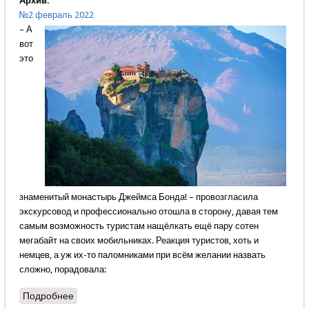
Архив:
№2 февраль 2022
– А
вот
это
знаменитый монастырь Джеймса Бонда! – провозгласила
экскурсовод и профессионально отошла в сторону, давая тем
самым возможность туристам нащёлкать ещё пару сотен
мегабайт на своих мобильниках. Реакция туристов, хоть и
немцев, а уж их-то паломниками при всём желании назвать
сложно, порадовала:
Подробнее
о Тоска по молитве