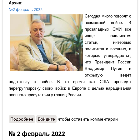
Архив:
№2 февраль 2022
Сегодня много говорят о
возможной войне. В
прозападных СМИ всё
чаще появляются
статьи, интервью
политиков и военных, в
которых утверждается,
что Президент России
Владимир Путин в
открытую ведёт
подготовку к войне. В то время как США проводят
перегруппировку своих войск в Европе с целью наращивания
военного присутствия у границ России.
Подробнее
о Александр Крутов - Слово редактора - Каким
Войдите
чтобы оставить комментарии
богам молится Запад
№ 2 февраль 2022