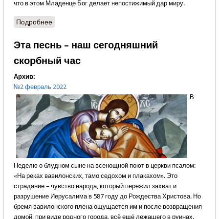
что в этом Младенце Бог делает непостижимый дар миру.
Подробнее
о Первая победа над смертью
Эта песнь – наш сегодняшний
скорбный час
Архив:
№2 февраль 2022
В
Неделю о блудном сыне на всенощной поют в церкви псалом:
«На реках вавилонских, тамо седохом и плакахом». Это
страдание – чувство народа, который пережил захват и
разрушение Иерусалима в 587 году до Рождества Христова. Но
бремя вавилонского плена ощущается им и после возвращения
домой, при виде родного города, всё ещё лежащего в руинах.