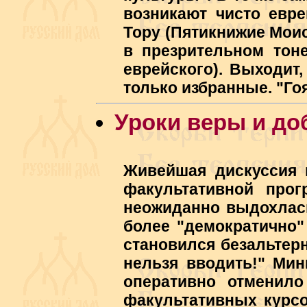
возникают чисто евр
Тору (Пятикнижие Моис
в презрительном тоне
еврейского). Выходит
только избранные. "Го
Уроки веры и до
Живейшая дискуссия 
факультативной про
неожиданно выдохлась
более "демократично"
становился безальтер
нельзя вводить!" Мин
оперативно отменил
факультативных курсо