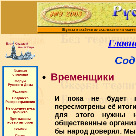
Главн
Сод
Главная
Временщики
страница
Форум
Русского Дома
Редакция
И пока не будет пр
Подписка
Распространение
пересмотрены её итоги
Не оскудеет рука
дающего
для этого нужны н
Приглашаем
общественные организ
новых авторов
бы народ доверял. Мы
Ссылки
Поиск