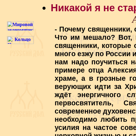
Никакой я не ста
- Почему священники,
Что им мешало? Вот, 
священники, которые 
много езжу по России 
нам надо поучиться н
примере отца Алексия
храме, а в грозные г
верующих идти за Хри
ждёт энергичного с
первосвятитель, С
современное духовенст
необходимо любить пр
усилия на частое сов
церковной жизнью и с