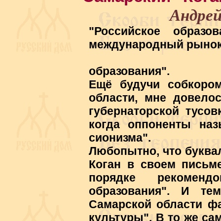
Андре
"Российское образо
международный рынок 
"Из проек
образования".
Ещё будучи собкоро
области, мне довело
губернаторской тусов
когда оппоненты наз
сионизма".
Любопытно, что буква
Коган в своем письм
порядке рекомендо
образования". И т
Самарской области фа
культуры". В то же са