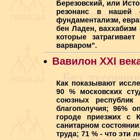
Березовский, или Ист
резонанс в нашей с
фундаментализм, евраз
бен Ладен, ваххабизм 
которые затрагивает
варваром".
Вавилон XXI век
Как показывают иссл
90 % московских сту
союзных республик 
благополучия; 96% о
городе приезжих с К
санитарном состоянии;
труда; 71 % - что эти