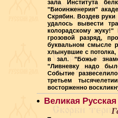
зала Института бел
"Биоинженерия" акаде
Скрябин. Воздев руки 
удалось вывести тра
колорадскому жуку!"
грозовой разряд, пр
буквальном смысле р
хлынувшие с потолка,
в зал. "Божье знам
"Ливневку надо было
Событие развеселило
третьем тысячелети
восторженно воскликну
Великая Русская
Г