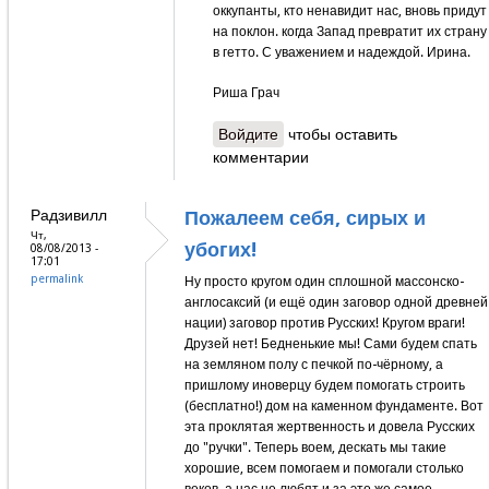
оккупанты, кто ненавидит нас, вновь придут
на поклон. когда Запад превратит их страну
в гетто. С уважением и надеждой. Ирина.
Риша Грач
Войдите
чтобы оставить
комментарии
Радзивилл
Пожалеем себя, сирых и
Чт,
убогих!
08/08/2013 -
17:01
permalink
Ну просто кругом один сплошной массонско-
англосаксий (и ещё один заговор одной древней
нации) заговор против Русских! Кругом враги!
Друзей нет! Бедненькие мы! Сами будем спать
на земляном полу с печкой по-чёрному, а
пришлому иноверцу будем помогать строить
(бесплатно!) дом на каменном фундаменте. Вот
эта проклятая жертвенность и довела Русских
до "ручки". Теперь воем, дескать мы такие
хорошие, всем помогаем и помогали столько