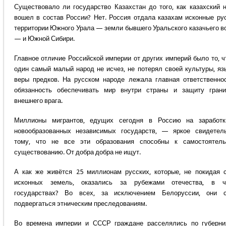
Существовало ли государство Казахстан до того, как казахский 
вошел в состав России? Нет. Россия отдала казахам исконные ру
территории Южного Урала — земли бывшего Уральского казачьего в
— и Южной Сибири.
Главное отличие Российской империи от других империй было то, ч
один самый малый народ не исчез, не потерял своей культуры, яз
веры предков. На русском народе лежала главная ответственно
обязанность обеспечивать мир внутри страны и защиту гран
внешнего врага.
Миллионы мигрантов, едущих сегодня в Россию на заработк
новообразованных независимых государств, — яркое свидетел
тому, что не все эти образования способны к самостоятель
существованию. От добра добра не ищут.
А как же живётся 25 миллионам русских, которые, не покидая 
исконных земель, оказались за рубежами отечества, в ч
государствах? Во всех, за исключением Белоруссии, они с
подвергаться этническим преследованиям.
Во времена империи и СССР граждане расселялись по губерн