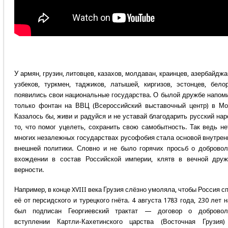
У армян, грузин, литовцев, казахов, молдаван, краинцев, азербайджа
узбеков, туркмен, таджиков, латышей, киргизов, эстонцев, бело
появились свои национальные государства. О былой дружбе напом
только фонтан на ВВЦ (Всероссийский выставочный центр) в Мо
Казалось бы, живи и радуйся и не уставай благодарить русский нар
то, что помог уцелеть, сохранить свою самобытность. Так ведь не
многих незалежных государствах русофобия стала основой внутрен
внешней политики. Словно и не было горячих просьб о доброво
вхождении в состав Российской империи, клятв в вечной дру
верности.
Например, в конце XVIII века Грузия слёзно умоляла, чтобы Россия с
её от персидского и турецкого гнёта. 4 августа 1783 года, 230 лет н
был подписан Георгиевский трактат — договор о добровол
вступлении Картли-Кахетинского царства (Восточная Грузия