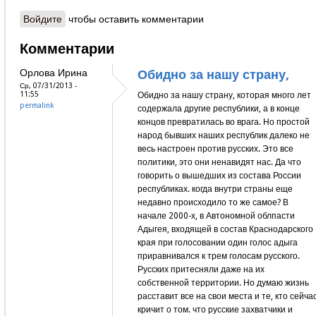
Войдите
чтобы оставить комментарии
Комментарии
Орлова Ирина
Обидно за нашу страну,
Ср, 07/31/2013 -
11:55
Обидно за нашу страну, которая много лет
permalink
содержала другие республики, а в конце
концов превратилась во врага. Но простой
народ бывших наших республик далеко не
весь настроен против русских. Это все
политики, это они ненавидят нас. Да что
говорить о вышедших из состава России
республиках. когда внутри страны еще
недавно происходило то же самое? В
начале 2000-х, в Автономной облпасти
Адыгея, входящей в состав Краснодарского
края при голосовании один голос адыга
приравнивался к трем голосам русского.
Русских притесняли даже на их
собственной территории. Но думаю жизнь
расставит все на свои места и те, кто сейча
кричит о том. что русские захватчики и