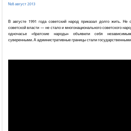
№8 август 2013
В августе 1991 года советский народ приказал долго жить. Не 
советской власти — не стало и многонационального советского наро
одночасье «братские народы» объявили себя независимы
суверенными. А административные границы стали государственными