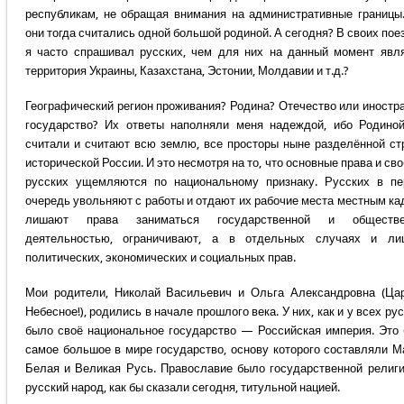
республикам, не обращая внимания на административные границы
они тогда считались одной большой родиной. А сегодня? В своих пое
я часто спрашивал русских, чем для них на данный момент явл
территория Украины, Казахстана, Эстонии, Молдавии и т.д.?
Географический регион проживания? Родина? Отечество или иностр
государство? Их ответы наполняли меня надеждой, ибо Родино
считали и считают всю землю, все просторы ныне разделённой ст
исторической России. И это несмотря на то, что основные права и св
русских ущемляются по национальному признаку. Русских в п
очередь увольняют с работы и отдают их рабочие места местным ка
лишают права заниматься государственной и обществе
деятельностью, ограничивают, а в отдельных случаях и ли
политических, экономических и социальных прав.
Мои родители, Николай Васильевич и Ольга Александровна (Ца
Небесное!), родились в начале прошлого века. У них, как и у всех рус
было своё национальное государство — Российская империя. Это
самое большое в мире государство, основу которого составляли М
Белая и Великая Русь. Православие было государственной религи
русский народ, как бы сказали сегодня, титульной нацией.