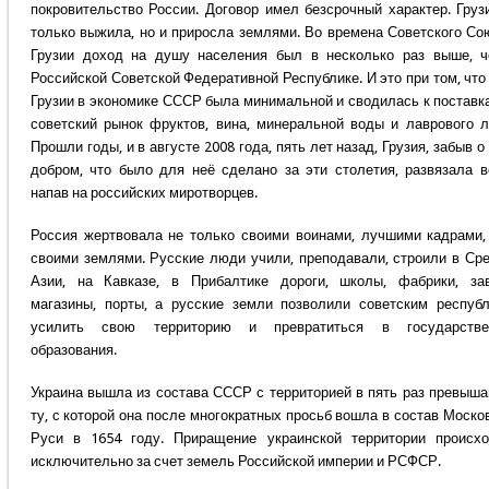
покровительство России. Договор имел безсрочный характер. Груз
только выжила, но и приросла землями. Во времена Советского Со
Грузии доход на душу населения был в несколько раз выше, 
Российской Советской Федеративной Республике. И это при том, что
Грузии в экономике СССР была минимальной и сводилась к поставк
советский рынок фруктов, вина, минеральной воды и лаврового л
Прошли годы, и в августе 2008 года, пять лет назад, Грузия, забыв о
добром, что было для неё сделано за эти столетия, развязала в
напав на российских миротворцев.
Россия жертвовала не только своими воинами, лучшими кадрами,
своими землями. Русские люди учили, преподавали, строили в Ср
Азии, на Кавказе, в Прибалтике дороги, школы, фабрики, за
магазины, порты, а русские земли позволили советским респуб
усилить свою территорию и превратиться в государстве
образования.
Украина вышла из состава СССР с территорией в пять раз превыш
ту, с которой она после многократных просьб вошла в состав Моско
Руси в 1654 году. Приращение украинской территории происх
исключительно за счет земель Российской империи и РСФСР.