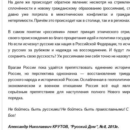
На деле же происходит обратное явление: несмотря на стремле
сплочённости и новому гражданскому образованию (россиянам), с
давно уже погрязла в межэтнических конфликтах и граждан
нетерпимости. Причём это происходит как в столице, так и в регионах
В самом понятии «россиянин» лежит принцип этнического отри
своего происхождения во благо процветания идей и политики государ
Но если исчезнут русские как нация в Российской Федерации, то исч
у русских за рубежом и надежда на воссоединение. И будут л
сохранять свою русскость? Уж россиянами они себя точно не назовут
Врагам России пока удаётся препятствовать единению историч
России, но перспектива однозначна — восстановление триед
русского народа и исторической России. Ослабленная в геополитиче
экономическом и военном отношении Россия всё ещё явля
серьёзным препятствием для наступления полного Нового мир
порядка.
Не бойтесь быть русскими! Не бойтесь быть православными! С
Бог!
Александр Николаевич КРУТОВ, "Русский Дом", №8, 2013г.