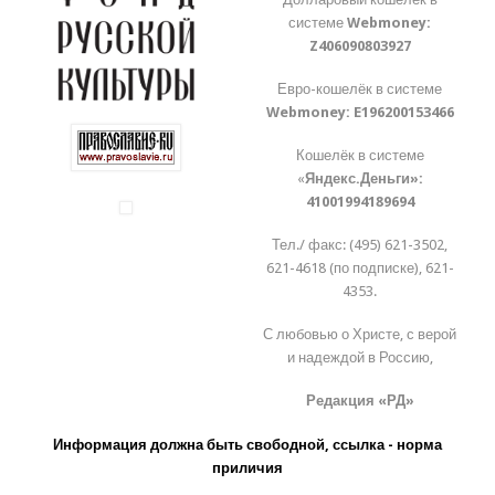
системе
Webmoney:
Z406090803927
Евро-кошелёк в системе
Webmoney:
E196200153466
Кошелёк в системе
«
Яндекс.Деньги»:
41001994189694
Тел./ факс: (495) 621-3502,
621-4618 (по подписке), 621-
4353.
С любовью о Христе, с верой
и надеждой в Россию,
Редакция «РД»
Информация должна быть свободной, ссылка - норма
приличия