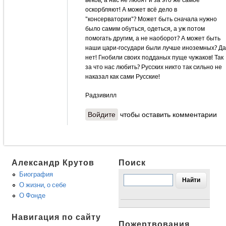
веков, а нас не любят и за это же самое
оскорбляют! А может всё дело в
"консерватории"? Может быть сначала нужно
было самим обуться, одеться, а уж потом
помогать другим, а не наоборот? А может быть
наши цари-государи были лучше иноземных? Да
нет! Гнобили своих подданых пуще чужаков! Так
за что нас любить? Русских никто так сильно не
наказал как сами Русские!
Радзивилл
Войдите
чтобы оставить комментарии
Александр Крутов
Поиск
Биография
О жизни, о себе
О Фонде
Навигация по сайту
Пожертвования