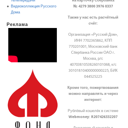
на карточку Сбербанка
телепередачи
№ 4279 3800 3976 0337
Видеоколлекция Русского
Дома
Также у нас есть расчётный
счёт:
Реклама
Организация «Русский Дом»,
ИНН 7702365862, КПП
770201001, Московский банк
Сбербанка России ОАО г.
Москва, р/с
40703810538260101068, к/с
30101810400000000225, БИК
044525225
Кроме того, пожертвования
можно направлять и через
интернет:
Рублёвый кошелёк в системе
Webmoney:
R207426332207
Долларовый кошелёк в