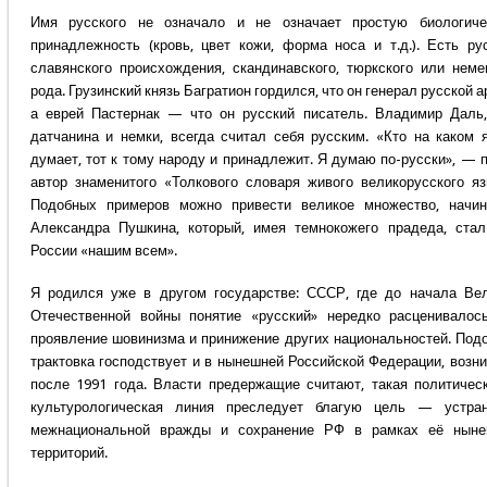
Имя русского не означало и не означает простую биологиче
принадлежность (кровь, цвет кожи, форма носа и т.д.). Есть ру
славянского происхождения, скандинавского, тюркского или неме
рода. Грузинский князь Багратион гордился, что он генерал русской а
а еврей Пастернак — что он русский писатель. Владимир Даль
датчанина и немки, всегда считал себя русским. «Кто на каком 
думает, тот к тому народу и принадлежит. Я думаю по-русски», — 
автор знаменитого «Толкового словаря живого великорусского яз
Подобных примеров можно привести великое множество, начи
Александра Пушкина, который, имея темнокожего прадеда, ста
России «нашим всем».
Я родился уже в другом государстве: СССР, где до начала Ве
Отечественной войны понятие «русский» нередко расценивалос
проявление шовинизма и принижение других национальностей. Под
трактовка господствует и в нынешней Российской Федерации, возн
после 1991 года. Власти предержащие считают, такая политичес
культурологическая линия преследует благую цель — устран
межнациональной вражды и сохранение РФ в рамках её ныне
территорий.