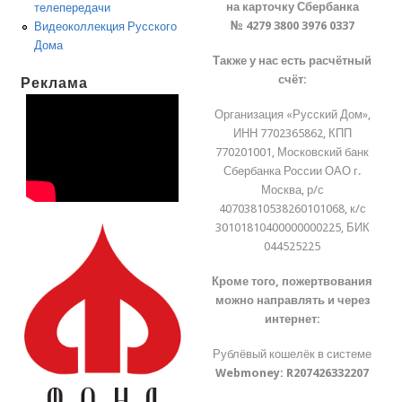
на карточку Сбербанка
телепередачи
№ 4279 3800 3976 0337
Видеоколлекция Русского
Дома
Также у нас есть расчётный
счёт:
Реклама
Организация «Русский Дом»,
ИНН 7702365862, КПП
770201001, Московский банк
Сбербанка России ОАО г.
Москва, р/с
40703810538260101068, к/с
30101810400000000225, БИК
044525225
Кроме того, пожертвования
можно направлять и через
интернет:
Рублёвый кошелёк в системе
Webmoney:
R207426332207