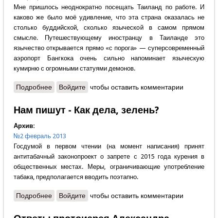
Мне пришлось неоднократно посещать Таиланд по работе. И
каково же было моё удивление, что эта страна оказалась не
столько буддийской, сколько языческой в самом прямом
смысле. Путешествующему иностранцу в Таиланде это
язычество открывается прямо «с порога» — суперсовременный
аэропорт Бангкока очень сильно напоминает языческую
кумирню с огромными статуями демонов.
Подробнее
о Нам пишут - ТАИЛАНД – «ДОМИК ДУХОВ»
Войдите
чтобы оставить комментарии
Нам пишут - Как дела, зелень?
Архив:
№2 февраль 2013
Госдумой в первом чтении (на момент написания) принят
антитабачный законопроект о запрете с 2015 года курения в
общественных местах. Меры, ограничивающие употребление
табака, предполагается вводить поэтапно.
Подробнее
о Нам пишут - Как дела, зелень?
Войдите
чтобы оставить комментарии