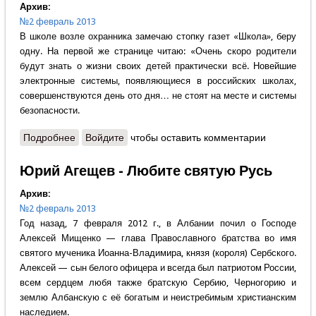
Архив:
№2 февраль 2013
В школе возле охранника замечаю стопку газет «Школа», беру
одну. На первой же странице читаю: «Очень скоро родители
будут знать о жизни своих детей практически всё. Новейшие
электронные системы, появляющиеся в российских школах,
совершенствуются день ото дня… не стоят на месте и системы
безопасности.
Подробнее
о Ирина Жежерун - Размышления о печати
Войдите
чтобы оставить комментарии
Юрий Агещев - Любите святую Русь
Архив:
№2 февраль 2013
Год назад, 7 февраля 2012 г., в Албании почил о Господе
Алексей Мищенко — глава Православного братства во имя
святого мученика Иоанна-Владимира, князя (короля) Сербского.
Алексей — сын белого офицера и всегда был патриотом России,
всем сердцем любя также братскую Сербию, Черногорию и
землю Албанскую с её богатым и неистребимым христианским
наследием.