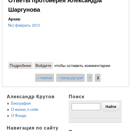
Ответы протоиерея Александра
Шаргунова
Архив:
№2 февраль 2013
Подробнее
о Ответы протоиерея Александра Шаргунова
Войдите
чтобы оставить комментарии
« первая
‹ предыдущая
1
2
Страницы
Александр Крутов
Поиск
Биография
О жизни, о себе
О Фонде
Навигация по сайту