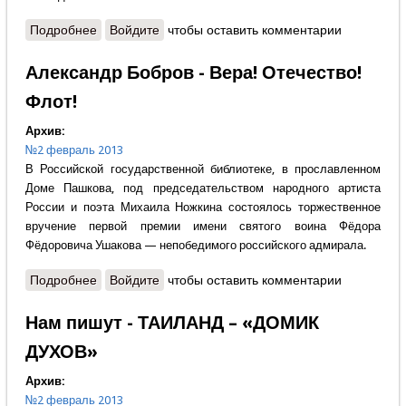
Подробнее
о Юрий Агещев - Любите святую Русь
Войдите
чтобы оставить комментарии
Александр Бобров - Вера! Отечество!
Флот!
Архив:
№2 февраль 2013
В Российской государственной библиотеке, в прославленном
Доме Пашкова, под председательством народного артиста
России и поэта Михаила Ножкина состоялось торжественное
вручение первой премии имени святого воина Фёдора
Фёдоровича Ушакова — непобедимого российского адмирала.
Подробнее
о Александр Бобров - Вера! Отечество! Флот!
Войдите
чтобы оставить комментарии
Нам пишут - ТАИЛАНД – «ДОМИК
ДУХОВ»
Архив:
№2 февраль 2013