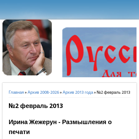
Вы здесь
Главная
»
Архив 2008-2026
»
Архив 2013 года
» №2 февраль 2013
№2 февраль 2013
Ирина Жежерун - Размышления о
печати