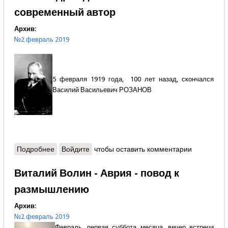
современный автор
Архив:
№2 февраль 2019
5 февраля 1919 года, 100 лет назад, скончался
Василий Васильевич РОЗАНОВ
Подробнее
о Александр Кадашевский - Самый современный
Войдите
чтобы оставить комментарии
автор
Виталий Волин - Аврия - повод к
размышлению
Архив:
№2 февраль 2019
Февраль, первая суббота месяца, вечер встречи