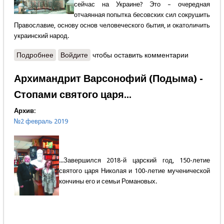
сейчас на Украине? Это – очередная
отчаянная попытка бесовских сил сокрушить
Православие, основу основ человеческого бытия, и окатоличить
украинский народ.
Подробнее
о Николай Кокухин - Твердыня Православия
Войдите
чтобы оставить комментарии
Архимандрит Варсонофий (Подыма) -
Стопами святого царя...
Архив:
№2 февраль 2019
...Завершился 2018-й царский год, 150-летие
святого царя Николая и 100-летие мученической
кончины его и семьи Романовых.