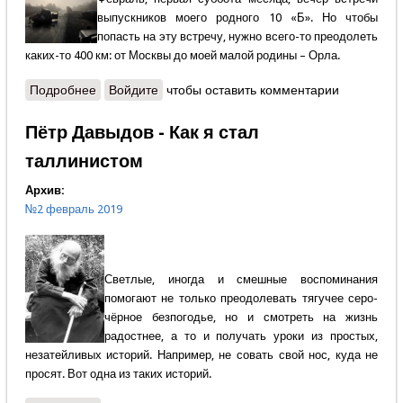
выпускников моего родного 10 «Б». Но чтобы
попасть на эту встречу, нужно всего-то преодолеть
каких-то 400 км: от Москвы до моей малой родины – Орла.
Подробнее
о Виталий Волин - Аврия - повод к размышлению
Войдите
чтобы оставить комментарии
Пётр Давыдов - Как я стал
таллинистом
Архив:
№2 февраль 2019
Светлые, иногда и смешные воспоминания
помогают не только преодолевать тягучее серо-
чёрное безпогодье, но и смотреть на жизнь
радостнее, а то и получать уроки из простых,
незатейливых историй. Например, не совать свой нос, куда не
просят. Вот одна из таких историй.