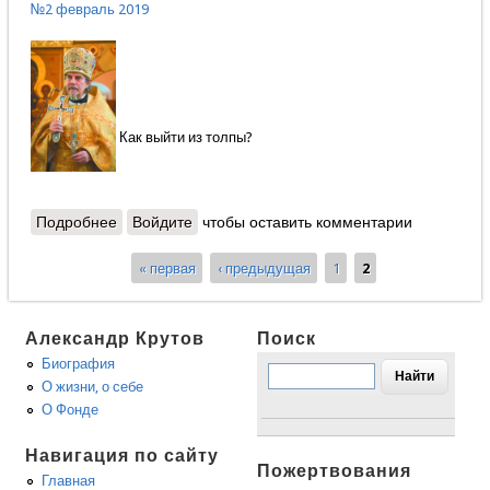
№2 февраль 2019
Как выйти из толпы?
Подробнее
о Ответы протоиерея Александра ШАРГУНОВА
Войдите
чтобы оставить комментарии
« первая
‹ предыдущая
1
2
Страницы
Александр Крутов
Поиск
Биография
О жизни, о себе
О Фонде
Навигация по сайту
Пожертвования
Главная