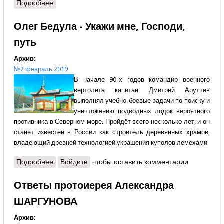
Подробнее
о Пётр Давыдов - Как я стал таллинистом
Олег Бедула - Укажи мне, Господи,
путь
Архив:
№2 февраль 2019
В начале 90-х годов командир военного
вертолёта капитан Дмитрий Арутчев
выполнял учебно-боевые задачи по поиску и
уничтожению подводных лодок вероятного
противника в Северном море. Пройдёт всего несколько лет, и он
станет известен в России как строитель деревянных храмов,
владеющий древней технологией украшения куполов лемехами
Подробнее
о Олег Бедула - Укажи мне, Господи, путь
Войдите
чтобы оставить комментарии
Ответы протоиерея Александра
ШАРГУНОВА
Архив: