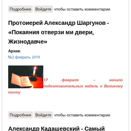
Подробнее
о Архимандрит Варсонофий (Подыма) - Стопами
Войдите
чтобы оставить комментарии
святого царя...
Протоиерей Александр Шаргунов -
«Покаяния отверзи ми двери,
Жизнодавче»
Архив:
№2 февраль 2019
17 февраля – начало
подготовительных недель к Великому
посту
Подробнее
о Протоиерей Александр Шаргунов - «Покаяния
Войдите
чтобы оставить комментарии
отверзи ми двери, Жизнодавче»
Александр Кадашевский - Самый