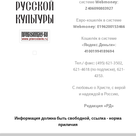
системе
Webmoney:
Z406090803927
Евро-кошелёк в системе
Webmoney:
E196200153466
Кошелёк в системе
«
Яндекс.Деньги»:
41001994189694
Тел./ факс: (495) 621-3502,
621-4618 (по подписке), 621-
4353.
С любовью о Христе, с верой
и надеждой в Россию,
Редакция «РД»
Информация должна быть свободной, ссылка - норма
приличия