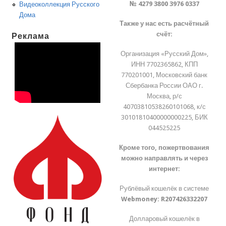
№ 4279 3800 3976 0337
Видеоколлекция Русского
Дома
Также у нас есть расчётный
счёт:
Реклама
Организация «Русский Дом»,
ИНН 7702365862, КПП
770201001, Московский банк
Сбербанка России ОАО г.
Москва, р/с
40703810538260101068, к/с
30101810400000000225, БИК
044525225
Кроме того, пожертвования
можно направлять и через
интернет:
Рублёвый кошелёк в системе
Webmoney:
R207426332207
Долларовый кошелёк в