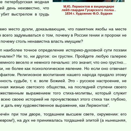
же петербургская модная
М.Ю. Лермонтов в вицмундире
ей день неизвестно, что
лейб-гвардии Гусарского полка .
 убит выстрелом в грудь
1834 г. Художник Ф.О. Будкин
само место дуэли, доказывающие, что памятник якобы на месте
е всего задумываться о том, почему в России гении и пророки не
и почему столь ненавистна власть имущим?
ал наиболее точное определение историко-духовной сути поэзии
ечален? Ни то, ни другое: он грустен. Пройдите любую галерею
много весело и немного печально: это значит, что оно грустно...
и, не более как психологическое явление. Но если оно отвечает
м фактом. Религиозное воспитание нашего народа придало этому
ность судьбе, т. е. воле Божией. Это - русское настроение, не
нная жизнью светского общества, на последней ступени своего
ожественным выражением того стиха-молитвы, который служит
всею своею историей не прочувствовал этого стиха так глубоко,
м и дать ему художественное выражение, как Лермонтов".
ечён при том дворе, тогдашнем высшем свете, окружении: его
девром!), на дух не принималась тогдашней элитой (а нынешняя,