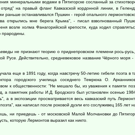
чения минеральными водами в Пятигорске сосланный за стихотвор
отряд" на правый фланг Кавказской кордонной линии, в Гелендж
и раньше останавливался Пушкин - герой опального лермонтовског
ва открылись мне берега Крыма", - писал взволнованный Пушкин
меня возле холма Фанагорийской крепости, куда ходил справлять
р прародины.
аеведы не признают теорию о приднепровском племени рось-русь,
ой Русе. Действительно, средневековое название Чёрного моря - 
чала еще в 1891 году, когда навстречу 50-летию гибели поэта в 
ектора городского училища соседнего Темрюка О. Арканнико
вом к общественности: "Не мешало бы, из уважения к памяти поэт
од, а памятник работы И.Д. Бродского был установлен осенью 1984
", а в экспозиции просматривается весь кавказский путь Лермонт
поэта", как написал после роковой дуэли его сослуживец 165 лет н
ешь, ни приедешь - от московской Малой Молчановки до Пятигорс
усть, которую Лермонтов выразил как никто.