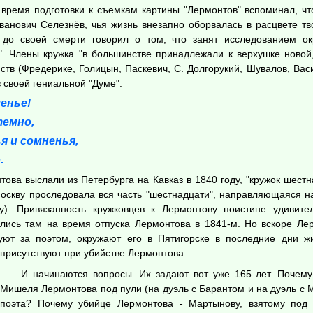
время подготовки к съемкам картины "Лермонтов" вспоминал, чт
ванович Селезнёв, чья жизнь внезапно оборвалась в расцвете тв
 до своей смерти говорил о том, что занят исследованием о
". Члены кружка "в большинстве принадлежали к верхушке новой,
тв (Фредерике, Голицын, Паскевич, С. Долгорукий, Шувалов, Васи
 своей гениальной "Думе":
енье!
темно,
я и сомненья,
.
нтова выслали из Петербурга на Кавказ в 1840 году, "кружок шест
Москву проследовала вся часть "шестнадцати", направляющаяся н
). Привязанность кружковцев к Лермонтову поистине удивител
ись там на время отпуска Лермонтова в 1841-м. Но вскоре Лерм
дуют за поэтом, окружают его в Пятигорске в последние дни ж
присутствуют при убийстве Лермонтова.
И начинаются вопросы. Их задают вот уже 165 лет. Почему
Мишеля Лермонтова под пули (на дуэль с Барантом и на дуэль с 
поэта? Почему убийце Лермонтова - Мартынову, взятому под 