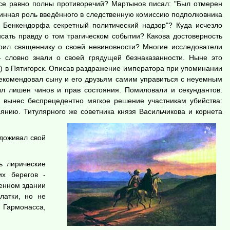
все равно полны противоречий? Мартынов писал: "Был отмерен
длинная роль введённого в следственную комиссию подполковника
 Бенкендорфа секретный политический надзор"? Куда исчезло
сать правду о том трагическом событии? Какова достоверность
орил священнику о своей невиновности? Многие исследователи
- словно знали о своей грядущей безнаказанности. Ныне это
у) в Пятигорск. Описав раздражение императора при упоминании
рекомендовал сыну и его друзьям самим управиться с неуемным
ыл лишен чинов и прав состояния. Помиловали и секундантов.
 вынес беспрецедентно мягкое решение участникам убийства:
янию. Титулярного же советника князя Васильчикова и корнета
 доживал свой
ь лирические
их берегов -
оенном здании
латки, но не
 Гармонасса,