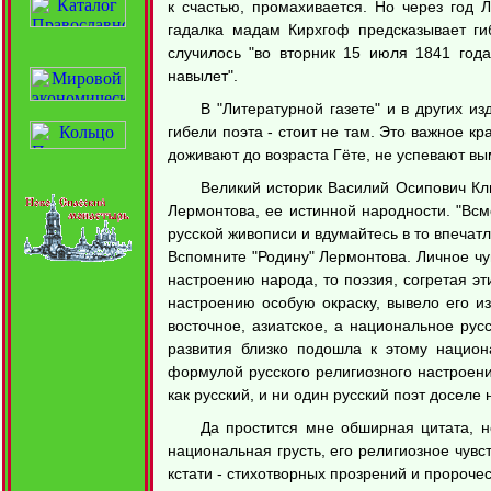
к счастью, промахивается. Но через год 
гадалка мадам Кирхгоф предсказывает ги
случилось "во вторник 15 июля 1841 год
навылет".
В "Литературной газете" и в других и
гибели поэта - стоит не там. Это важное к
доживают до возраста Гёте, не успевают вы
Великий историк Василий Осипович Клю
Лермонтова, ее истинной народности. "Всм
русской живописи и вдумайтесь в то впечатл
Вспомните "Родину" Лермонтова. Личное чув
настроению народа, то поэзия, согретая э
настроению особую окраску, вывело его из
восточное, азиатское, а национальное рус
развития близко подошла к этому национ
формулой русского религиозного настроения
как русский, и ни один русский поэт досел
Да простится мне обширная цитата, н
национальная грусть, его религиозное чувс
кстати - стихотворных прозрений и пророчест