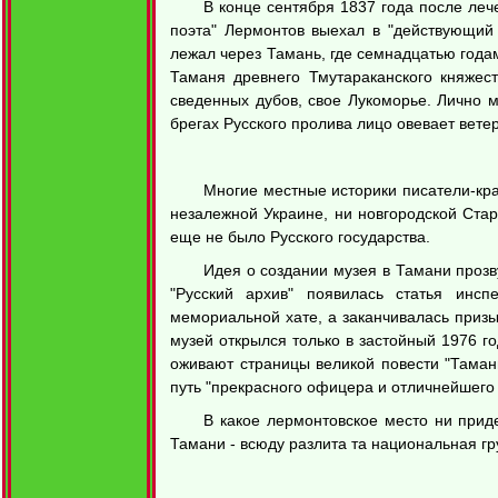
В конце сентября 1837 года после ле
поэта" Лермонтов выехал в "действующий 
лежал через Тамань, где семнадцатью годам
Таманя древнего Тмутараканского княжест
сведенных дубов, свое Лукоморье. Лично 
брегах Русского пролива лицо овевает вете
Многие местные историки писатели-кр
незалежной Украине, ни новгородской Стар
еще не было Русского государства.
Идея о создании музея в Тамани прозву
"Русский архив" появилась статья инсп
мемориальной хате, а заканчивалась призы
музей открылся только в застойный 1976 г
оживают страницы великой повести "Тамань
путь "прекрасного офицера и отличнейшего 
В какое лермонтовское место ни прид
Тамани - всюду разлита та национальная гр