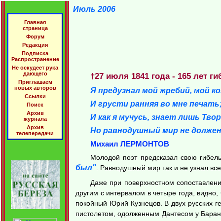
Июль 2006
Главная
страница
Форум
Редакция
Подписка
Распространение
Не оскудеет рука
дающего
†27 июля 1841 года - 165 лет 
Приглашаем
новых авторов
Я предузнал мой жребий, мой ко
Ссылки
И грусти ранняя во мне печать
Поиск
Архив
И как я мучусь, знает лишь Твор
журнала
Архив
Но равнодушный мир не должен
телепередачи
Михаил ЛЕРМОНТОВ
Молодой поэт предсказал свою гибель
был"
. Равнодушный мир так и не узнал все
Даже при поверхностном сопоставлени
другим с интервалом в четыре года, видно,
покойный Юрий Кузнецов. В двух русских 
пистолетом, одолженным Дантесом у Баранта