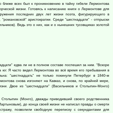
о ближе всех был к проникновению в тайну гибели Лермонтова
орческой жизни. Готовясь к написанию книги о Лермонтове для
кружения последних двух лет жизни поэта, фигурирующего в
 "романовской" аристократии. Среди "шестнадцати" - отпрыски
льчиков). Ведь это о них, как и о нынешних тусовщиках золотой
надцати" едва ли не в полном составе поспешил за ним. "Вскоре
а юг. Я часто видел Лермонтова во всё время его пребывания в
ьна: "шестнадцать" не только покинули Петербург в 1840-м
онтова снова изгоняют на Кавказ, и снова, по крайней мере,
изни. Двое из "шестнадцати" (Васильчиков и Столыпин-Монго)
 Столыпин (Монго), дважды приводивший своего родственника
Мартыновым), до конца своей жизни не написал правды о смерти
стражу, позволили свободную переписку с секундантами для