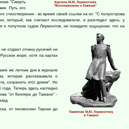
ение "Смерть
Картина М.Ю. Лермонтова
"Воспоминание о Кавказе"
ик. Путь его
о стихотворения - во время своей ссылки на юг. "С полуострова
, который, как считают исследователи, и разглядел здесь, у
ся о попутном судне Лермонтов, не покидало ощущение, что на
 не отдают отчину русичей ни
Русское море, хотя на картах
такие же летние дни в журнале
ва, которая рассказывала о
а, сохранить этот домик". Но
 года. Теперь здесь наглядно
ова "от Кизляра до Тамани" -
азад.
ка, от пензенских Тархан до
Памятник М.Ю. Лермонтову
в Тамани