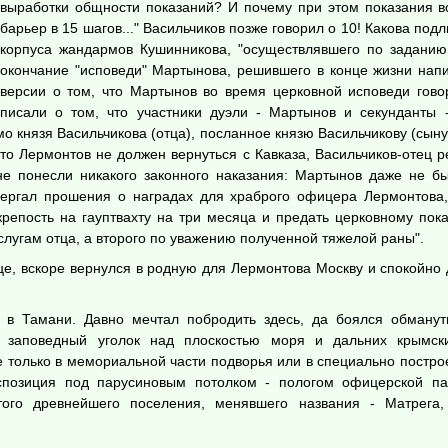
выработки общности показаний? И почему при этом показания 
барьер в 15 шагов..." Васильчиков позже говорил о 10! Какова по
корпуса жандармов Кушинникова, "осуществлявшего по заданию
окончание "исповеди" Мартынова, решившего в конце жизни напи
версии о том, что Мартынов во время церковной исповеди гов
писали о том, что участники дуэли - Мартынов и секунданты 
о князя Васильчикова (отца), посланное князю Васильчикову (сын
то Лермонтов не должен вернуться с Кавказа, Васильчиков-отец 
 не понесли никакого законного наказания: Мартынов даже не б
вергал прошения о наградах для храброго офицера Лермонтова,
репость на гауптвахту на три месяца и предать церковному пока
аслугам отца, а второго по уважению полученной тяжелой раны".
е, вскоре вернулся в родную для Лермонтова Москву и спокойно
 в Тамани. Давно мечтал побродить здесь, да боялся обманут
 заповедный уголок над плоскостью моря и дальних крымск
е только в мемориальной части подворья или в специально постр
кспозиция под парусиновым потолком - пологом офицерской па
ого древнейшего поселения, менявшего названия - Матрега,