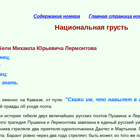
Содержание номера
Главная страница но
Национальная грусть
гибели Михаила Юрьевича Лермонтова
нец,
;
ец;
 знать.
"Скажи им, что навылет в 
 именно на Кавказе, от пули:
й правды об уходе поэта.
и истории гибели двух величайших русских поэтов Пушкина и Лер
 что трагедия Пушкина и Лермонтова завязана в единый русский узе
гениев стреляли два приятеля-однополчанина Дантес и Мартынов.
. Барант ровно через два года стреляет, быть может, из того же п