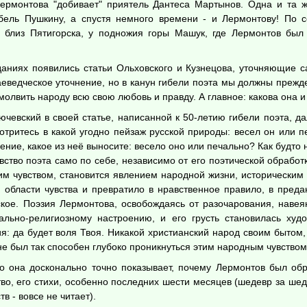
Лермонтова "добивает" приятель Дантеса Мартынов. Одна и та 
бель Пушкину, а спустя немного времени - и Лермонтову! По с
а близ Пятигорска, у подножия горы Машук, где Лермонтов был
зданиях появились статьи Ольховского и Кузнецова, уточняющие 
раеведческое уточнение, но в канун гибели поэта мы должны прежд
молвить народу всю свою любовь и правду. А главное: какова она 
чевский в своей статье, написанной к 50-летию гибели поэта, д
отритесь в какой угодно пейзаж русской природы: весел он или п
ение, какое из неё выносите: весело оно или печально? Как будто не
ство поэта само по себе, независимо от его поэтической обработк
тим чувством, становится явлением народной жизни, исторически
 области чувства и превратило в нравственное правило, в предан
ское. Поэзия Лермонтова, освобождаясь от разочарования, навея
ально-религиозному настроению, и его грусть становилась худ
: да будет воля Твоя. Никакой христианский народ своим бытом, 
е не был так способен глубоко проникнуться этим народным чувство
о она досконально точно показывает, почему Лермонтов был обр
тво, его стихи, особенно последних шести месяцев (шедевр за ше
в - вовсе не читает).