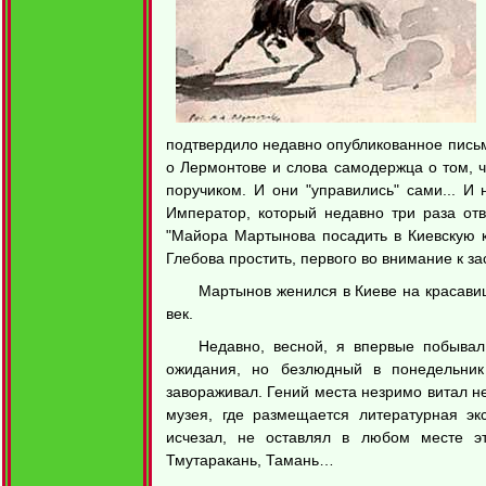
подтвердило недавно опубликованное письм
о Лермонтове и слова самодержца о том, ч
поручиком. И они "управились" сами... И
Император, который недавно три раза от
"Майора Мартынова посадить в Киевскую к
Глебова простить, первого во внимание к з
Мартынов женился в Киеве на красавиц
век.
Недавно, весной, я впервые побывал
ожидания, но безлюдный в понедельник
завораживал. Гений места незримо витал н
музея, где размещается литературная э
исчезал, не оставлял в любом месте эт
Тмутаракань, Тамань…