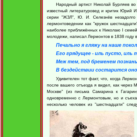
Народный артист Николай Бурляев во 
известный литературовед и критик Юрий И
серии "ЖЗЛ", Ю. И. Селезнёв незадолго
лермонтоведении как "кружок шестнадцати
наиболее приближённых к Николаю I семейс
молодежи, написал Лермонтов в 1838 году в
Печально я гляжу на наше покол
Его грядущее - иль пусто, иль 
Меж тем, под бременем познань
В бездействии состарится оно
Удивителен тот факт, что, когда Лермо
после вашего отъезда я видел, как через 
Москве" (из письма Самарина к Гагарину
одновременно с Лермонтовым, но и съехал
несколько человек из "шестнадцати" сле