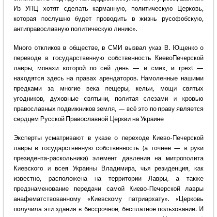
Из УПЦ хотят сделать карманную, политическую Церковь,
которая послушно будет проводить в жизнь русофобскую,
антиправославную политическую линию».
Много откликов в обществе, в СМИ вызвал указ В. Ющенко о
переводе в государственную собственность КиевоПечерской
лавры, монахи которой по сей день — и смех, и грех! —
находятся здесь на правах арендаторов. Намоленные нашими
предками за многие века пещеры, кельи, мощи святых
угодников, духовные святыни, политая слезами и кровью
православных подвижников земля, — всё это по праву является
сердцем Русской Православной Церкви на Украине
Эксперты усматривают в указе о переходе Киево-Печерской
лавры в государственную собственность (а точнее — в руки
президента-раскольника) элемент давления на митрополита
Киевского и всея Украины Владимира, чья резиденция, как
известно, расположена на территории Лавры, а также
предзнаменование передачи самой Киево-Печерской лавры
анафематствованному «Киевскому патриархату». «Церковь
получила эти здания в бессрочное, бесплатное пользование. И