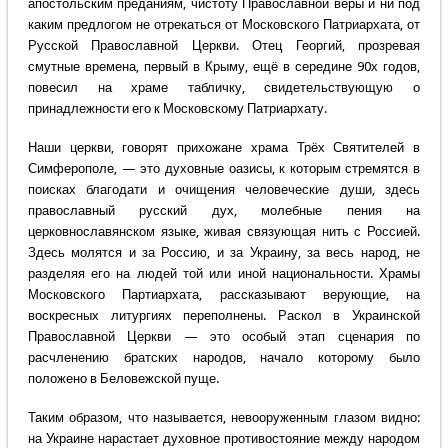
апостольским преданиям, чистоту Православной веры и ни под
каким предлогом не отрекаться от Московского Патриархата, от
Русской Православной Церкви. Отец Георгий, прозревая
смутные времена, первый в Крыму, ещё в середине 90х годов,
повесил на храме табличку, свидетельствующую о
принадлежности его к Московскому Патриархату.
Наши церкви, говорят прихожане храма Трёх Святителей в
Симферополе, — это духовные оазисы, к которым стремятся в
поисках благодати и очищения человеческие души, здесь
православный русский дух, молебные пения на
церковнославянском языке, живая связующая нить с Россией.
Здесь молятся и за Россию, и за Украину, за весь народ, не
разделяя его на людей той или иной национальности. Храмы
Московского Партиархата, рассказывают верующие, на
воскресных литургиях переполнены. Раскол в Украинской
Православной Церкви — это особый этап сценария по
расчленению братских народов, начало которому было
положено в Беловежской пуще.
Таким образом, что называется, невооруженным глазом видно:
на Украине нарастает духовное противостояние между народом