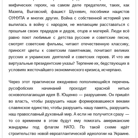
мифических героях, на самом деле предателях, таких, как
Мазепа, Выговский, фашист Шухевич, пособники нацистов
ОУНУПА и многих других. Война с собственной историей уже
вылилась в войну с народом, не желающим расставаться с
прошлым своих прадедов и дедов, отцов и матерей. Люди всё
равно поют любимые с детства русские и советские песни,
смотрят советские фильмы, читают отечественную классику,
приносят цветы к советским памятникам, почитают великих
русских и украинских деятелей и советских героев. И что им
виртуальные президентские указы? Терпение их, бедствующих в
условиях жесточайшего экономического кризиса, исчерпано.
Через этот практически ежедневно пополняющийся перечень
русофобских начинаний проходит красной нитью
основополагающая идея В. Ющенко — разрушение. Он пришёл
во власть, чтобы разрушить наше формировавшееся веками
славянское единство, чтобы разрушить нашу память, разрушить
наш православный духовный мир. А если не получится сразу —
то со временем в этом будут ему помогать американские
жандармы под флагом НАТО. По такой схеме идёт
строительство новой евроатлантической идеологии на Украине.