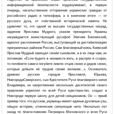
информационной безопасности подразумевает, в первую
очередь, насильственное отторжение украинских граждан от
российского радио и телеэфира, а в конечном итоге — от
русского духа, от собственной исторической памяти. Не
удивляет то, что одной из высших государственных наград,
орденом Ярослава Мудрого, указом президента Украины
награждается воинствующий русофоб Збигнев Бжезинский,
идеолог расчленения России, выступающий за дестабилизацию
приграничных районов России. Сам благоверный князь Киевский
Ярослав Мудрый завещал своим сыновьям, а в их лице нам, их
потомкам: «Если будете в ненависти жить, в распрях и ссорах,
то погибнете сами и погубите землю отцов своих и дедов своих,
которые добыли её трудом своим великим…». Основатель
древних русских городов Ярославля, Юрьева,
НовгородаСеверского, сын Крестителя Руси благоверного князя
Владимира, он напротяжении нескольких десятилетий своего
правления укреплял по всей Руси христианство, создал в
Новгороде первую школу для детей священников. Он — яркий
пример того, что русские, украинцы имеют единые духовные узы,
общую историю, этнические связующие нити. Несколько лет
назад по благословению Патриарха Московского и всея Руси