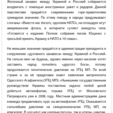
Железный занавес между Украиной и Россией собираются
воздвигать с помощью иностранных ракет и радаров. Данной
перспективе придаётся современными горе-правителями
громадное значение. По этому поводу в народе придумывают
слоганы: «Вместе нас богато, одолеем НАТО», на площадях жгут
американские флаги, в интернете гуляют анекдоты типа:
«Готовится к изданию Полное собрание писем Ющенко с
просьбой принять Украину в НАТО в 10 томах».
Не меньшее значение придаётся в администрации президента и
сооружению «духовного занавеса» между Украиной и Россией.
На сильно мил не будешь, однако именно через насилие хотят
заставить народ полюбить «другого Бога», потому
продолжается политическое давление на УПЦ МП. По всей
стране и за её пределами знают заявления митрополита
Одесского Агафангела (УПЦ МП): «Нынешним государственным
руководством Украины поставлена задача: любой ценой
добиться автокефалии, отрыва УПЦ от Московского
Патриархата уже в 2008 году. Местным администрациям дана
команда продавливать курс на автокефалию УПЦ. Оказывается
сильнейшее давление на священноначалие УПЦ МП, на
епископат. В ход идут как щедрые посулы, так и угрозы, шантаж.