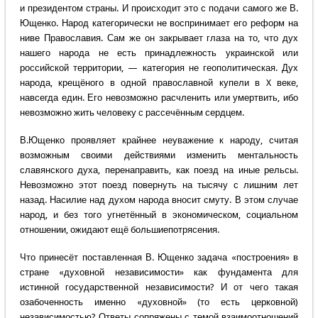
и президентом страны. И происходит это с подачи самого же В.
Ющенко. Народ категорически не воспринимает его реформ на
ниве Православия. Сам же он закрывает глаза на то, что дух
нашего народа не есть принадлежность украинской или
российской территории, — категория не геополитическая. Дух
народа, крещёного в одной православной купели в X веке,
навсегда един. Его невозможно расчленить или умертвить, ибо
невозможно жить человеку с рассечённым сердцем.
В.Ющенко проявляет крайнее неуважение к народу, считая
возможным своими действиями изменить ментальность
славянского духа, перенаправить, как поезд на иные рельсы.
Невозможно этот поезд повернуть на тысячу с лишним лет
назад. Насилие над духом народа вносит смуту. В этом случае
народ, и без того угнетённый в экономическом, социальном
отношении, ожидают ещё большиепотрясения.
Что принесёт поставленная В. Ющенко задача «построения» в
стране «духовной независимости» как фундамента для
истинной государственной независимости? И от чего такая
озабоченность именно «духовной» (то есть церковной)
независимостью? Ответы сопряжены с темой взаимоотношений