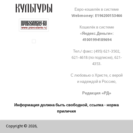
Евро-кошелёк в системе
Webmoney:
E196200153466
Кошелёк в системе
«
Яндекс.Деньги»:
41001994189694
Тел./ факс: (495) 621-3502,
621-4618 (по подписке), 621-
4353.
С любовью о Христе, с верой
и надеждой в Россию,
Редакция «РД»
Информация должна быть свободной, ссылка - норма
приличия
Copyright © 2026,