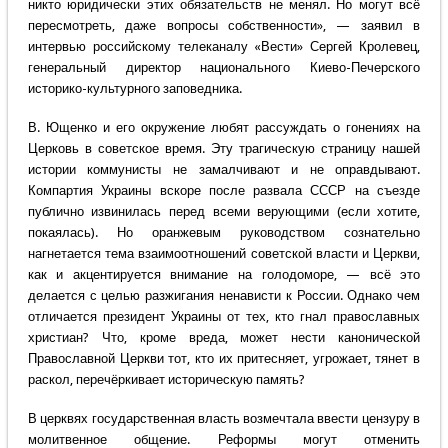
никто юридически этих обязательств не менял. Но могут всё
пересмотреть, даже вопросы собственности», — заявил в
интервью российскому телеканалу «Вести» Сергей Кролевец,
генеральный директор национального Киево-Печерского
историко-культурного заповедника.
В. Ющенко и его окружение любят рассуждать о гонениях на
Церковь в советское время. Эту трагическую страницу нашей
истории коммунисты не замалчивают и не оправдывают.
Компартия Украины вскоре после развала СССР на съезде
публично извинилась перед всеми верующими (если хотите,
покаялась). Но оранжевым руководством сознательно
нагнетается тема взаимоотношений советской власти и Церкви,
как и акцентируется внимание на голодоморе, — всё это
делается с целью разжигания ненависти к России. Однако чем
отличается президент Украины от тех, кто гнал православных
христиан? Что, кроме вреда, может нести канонической
Православной Церкви тот, кто их притесняет, угрожает, тянет в
раскол, перечёркивает историческую память?
В церквях государственная власть возмечтала ввести цензуру в
молитвенное общение. Реформы могут отменить