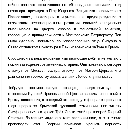
(общественную организацию по eё созданию возглавил год
назад брат президента Пётр Ющенко). Защитники канонического
Православия, протоиереи и игумены как предупреждение о
возможном неблагоприятном развития событий специально
вывешивают на дверях храмов и монастырей таблички,
говорящие о принадлежности к Московскому Патриархату. Так
было сделано, например, по благословению отца Силуана в
Свято-Успенском монастыре в Бахчисарайском районе в Крыму.
Сросшиеся за века духовные узы верующие рубить не желают,
помня завещания современных старцев. Они понимают: сегодня
отрежут от Москвы, завтра отрежут от Матери-Церкви, что
равнозначно торжеству ереси, а значит, богоотступничеству.
Твёрдую про-московскую позицию, свидетельствую, в
отношении Русской Православной Церкви занимал известный в
Крыму священник, отошедший ко Господу в феврале прошлого
года, проректор Крымской духовной семинарии, настоятель
Симферопольского храма Трёх Святителей протоиерей Георгий
Северин. Духовные чада его мне рассказывали, что в своих
проповедях отец Георгий призывал хранить верность