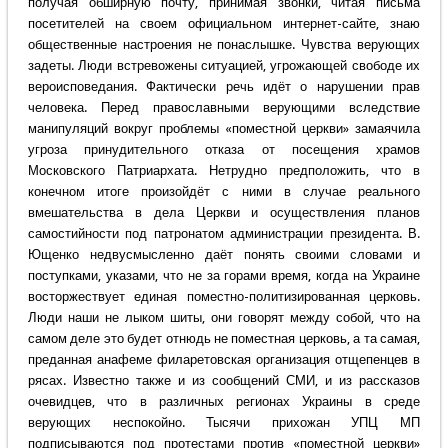
получая обширную почту, принимая звонки, читая письма
посетителей на своем официальном интернет-сайте, знаю
общественные настроения не понаслышке. Чувства верующих
задеты. Люди встревожены ситуацией, угрожающей свободе их
вероисповедания. Фактически речь идёт о нарушении прав
человека. Перед православными верующими вследствие
манипуляций вокруг проблемы «поместной церкви» замаячила
угроза принудительного отказа от посещения храмов
Московского Патриархата. Нетрудно предположить, что в
конечном итоге произойдёт с ними в случае реального
вмешательства в дела Церкви и осуществления планов
самостийности под патронатом администрации президента. В.
Ющенко недвусмысленно даёт понять своими словами и
поступками, указами, что не за горами время, когда на Украине
восторжествует единая поместно-политизированная церковь.
Люди наши не лыком шиты, они говорят между собой, что на
самом деле это будет отнюдь не поместная церковь, а та самая,
преданная анафеме филаретовская организация отщепенцев в
рясах. Известно также и из сообщений СМИ, и из рассказов
очевидцев, что в различных регионах Украины в среде
верующих неспокойно. Тысячи прихожан УПЦ МП
подписываются под протестами против «поместной церкви»