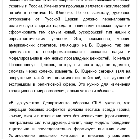
Украины и России. Именно эта проблема является «ахиллесовой
пятой» в политике В. Ющенко. По его замыслу, духовное
отторжение от Русской Церкви должно перенаправить
религиозную энергию народа в националистическое русло и
сформировать тем самым новый, русофобский тип нации с
евроатлантическим уклоном. Это, несомненно, мнение
американских стратегов, влияющих на В. Ющенко, так они
приступают к переформатированию сознания нации и
моделированию в нём новых прозападных ценностей. Но нельзя
Православную Церковь, которую и врата ада не одолеют,
сломать через колено, изменить. В. Ющенко сегодня взял на
вооружение такой тип политических действий, как духовный
экстремизм в религиозной сфере. Это нужно для изменения
традиционного мировоззрения, слома устоев и обычаев.
«В документах Департамента обороны США указано, что
операции базовых эффектов должны вестись всегда (война,
кризис, мир) и в отношении всех без исключения (противников,
нейтральных сил или друзей). Значит, нашу модель поведения
тщательно и последовательно формирует внешняя сила…
Установление внешнего контроля и внешнее управление