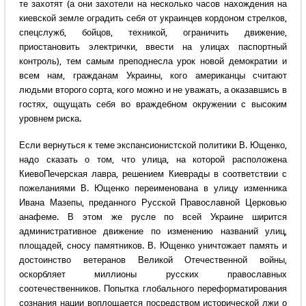
те захотят (а они захотели на несколько часов нахождения на
киевской земле оградить себя от украинцев кордоном стрелков,
спецслужб, бойцов, техникой, ограничить движение,
приостановить электрички, ввести на улицах паспортный
контроль), тем самым преподнесла урок новой демократии и
всем нам, гражданам Украины, кого американцы считают
людьми второго сорта, кого можно и не уважать, а оказавшись в
гостях, ощущать себя во враждебном окружении с высоким
уровнем риска.
Если вернуться к теме экспансионистской политики В. Ющенко,
надо сказать о том, что улица, на которой расположена
КиевоПечерская лавра, решением Киеврады в соответствии с
пожеланиями В. Ющенко переименована в улицу изменника
Ивана Мазепы, преданного Русской Православной Церковью
анафеме. В этом же русле по всей Украине ширится
административное движение по изменению названий улиц,
площадей, сносу памятников. В. Ющенко уничтожает память и
достоинство ветеранов Великой Отечественной войны,
оскорбляет миллионы русских православных
соотечественников. Попытка глобального переформатирования
сознания нации воплощается посредством исторической лжи о