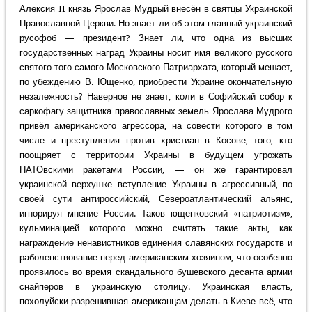
Алексия II князь Ярослав Мудрый внесён в святцы Украинской
Православной Церкви. Но знает ли об этом главный украинский
русофоб — президент? Знает ли, что одна из высших
государственных наград Украины носит имя великого русского
святого того самого Московского Патриархата, который мешает,
по убеждению В. Ющенко, приобрести Украине окончательную
незалежность? Наверное не знает, коли в Софийский собор к
саркофагу защитника православных земель Ярослава Мудрого
привёл американского агрессора, на совести которого в том
числе и преступления против христиан в Косове, того, кто
поощряет с территории Украины в будущем угрожать
НАТОвскими ракетами России, — он же гарантировал
украинской верхушке вступление Украины в агрессивный, по
своей сути антироссийский, Североатлантический альянс,
игнорируя мнение России. Таков ющенковский «патриотизм»,
кульминацией которого можно считать такие акты, как
награждение ненавистников единения славянских государств и
раболепствование перед американским хозяином, что особенно
проявилось во время скандального бушевского десанта армии
снайперов в украинскую столицу. Украинская власть,
похолуйски разрешившая американцам делать в Киеве всё, что