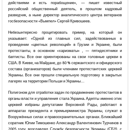
действиями и есть порабощение», — пишет известный
российский общественный деятель, в прошлом кадровый
разведчик, а ныне директор аналитического центра ветеранов
госбезопасности «Вымпел» Сергей Кривошеев.
Небезынтересно процитировать пример, на который он
указывает: «Одной из главных сил, задействованных в
проведении «цветных революций» в Грузии и Украине, были
протестанты, в основном «харизматы» , — пятидесятники и
баптисты. Все они ориентированы на свои головные церкви в
США. В Киеве, на Майдане, до 80 % сержантского и офицерского
состава (организаторов) были членами протестантских церквей
Украины. Все они прошли специальную подготовку в закрытых
лагерях на территории Польши и Украины…
Полигоном для отработки задач по продвижению протестантов в
органы власти и управления стала Украина. Адепты именно этих
церквей избраны депутатами Верховной Рады, работают в
аппаратах президента и премьерминистра Украины, служат в
Вооружённых силах и правоохранительных органах. Ближайший
соратник Юлии Тимошенко Александр Валентинович Турчинов в
2005 году возглавлял Службу безопасности Украины (СБУ), с