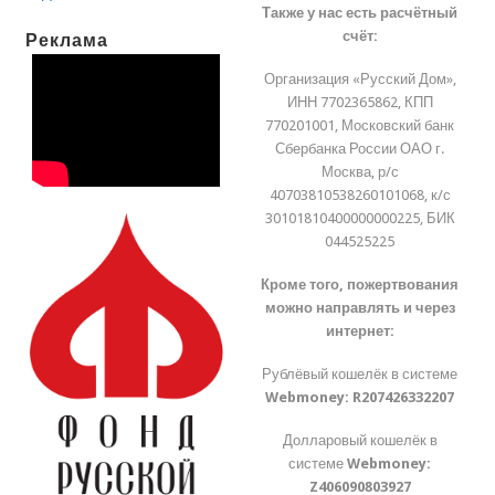
Также у нас есть расчётный
счёт:
Реклама
Организация «Русский Дом»,
ИНН 7702365862, КПП
770201001, Московский банк
Сбербанка России ОАО г.
Москва, р/с
40703810538260101068, к/с
30101810400000000225, БИК
044525225
Кроме того, пожертвования
можно направлять и через
интернет:
Рублёвый кошелёк в системе
Webmoney:
R207426332207
Долларовый кошелёк в
системе
Webmoney:
Z406090803927