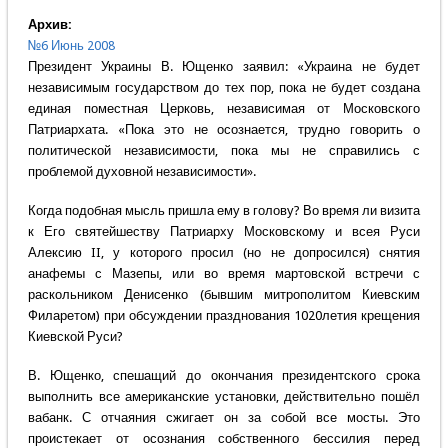
Архив:
№6 Июнь 2008
Президент Украины В. Ющенко заявил: «Украина не будет
независимым государством до тех пор, пока не будет создана
единая поместная Церковь, независимая от Московского
Патриархата. «Пока это не осознается, трудно говорить о
политической независимости, пока мы не справились с
проблемой духовной независимости».
Когда подобная мысль пришла ему в голову? Во время ли визита
к Его святейшеству Патриарху Московскому и всея Руси
Алексию II, у которого просил (но не допросился) снятия
анафемы с Мазепы, или во время мартовской встречи с
раскольником Денисенко (бывшим митрополитом Киевским
Филаретом) при обсуждении празднования 1020летия крещения
Киевской Руси?
В. Ющенко, спешащий до окончания президентского срока
выполнить все американские установки, действительно пошёл
вабанк. С отчаяния сжигает он за собой все мосты. Это
проистекает от осознания собственного бессилия перед