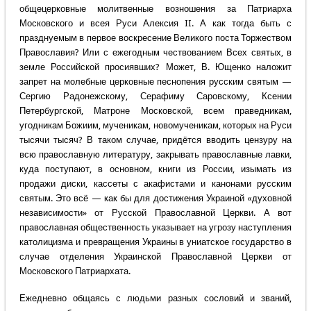
общецерковные молитвенные возношения за Патриарха
Московского и всея Руси Алексия II. А как тогда быть с
празднуемым в первое воскресение Великого поста Торжеством
Православия? Или с ежегодным чествованием Всех святых, в
земле Российской просиявших? Может, В. Ющенко наложит
запрет на молебные церковные песнопения русским святым —
Сергию Радонежскому, Серафиму Саровскому, Ксении
Петербургской, Матроне Московской, всем праведникам,
угодникам Божиим, мученикам, новомученикам, которых на Руси
тысячи тысяч? В таком случае, придётся вводить цензуру на
всю православную литературу, закрывать православные лавки,
куда поступают, в основном, книги из России, изымать из
продажи диски, кассеты с акафистами и канонами русским
святым. Это всё — как бы для достижения Украиной «духовной
независимости» от Русской Православной Церкви. А вот
православная общественность указывает на угрозу наступления
католицизма и превращения Украины в униатское государство в
случае отделения Украинской Православной Церкви от
Московского Патриархата.
Ежедневно общаясь с людьми разных сословий и званий,