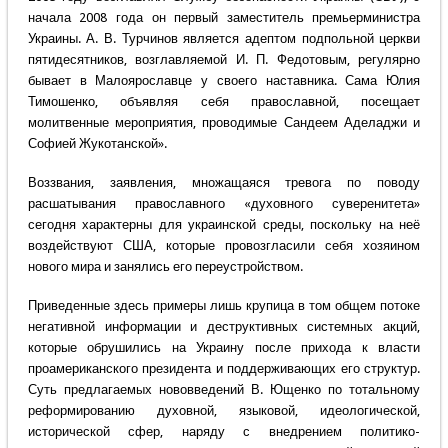
начала 2008 года он первый заместитель премьерминистра
Украины. А. В. Турчинов является адептом подпольной церкви
пятидесятников, возглавляемой И. П. Федотовым, регулярно
бывает в Малоярославце у своего наставника. Сама Юлия
Тимошенко, объявляя себя православной, посещает
молитвенные мероприятия, проводимые Сандеем Аделаджи и
Софией Жукотанской».
Воззвания, заявления, множащаяся тревога по поводу
расшатывания православного «духовного суверенитета»
сегодня характерны для украинской среды, поскольку на неё
воздействуют США, которые провозгласили себя хозяином
нового мира и занялись его переустройством.
Приведенные здесь примеры лишь крупица в том общем потоке
негативной информации и деструктивных системных акций,
которые обрушились на Украину после прихода к власти
проамериканского президента и поддерживающих его структур.
Суть предлагаемых нововведений В. Ющенко по тотальному
реформированию духовной, языковой, идеологической,
исторической сфер, наряду с внедрением политико-