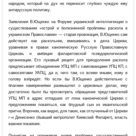
народом, который на дух не переносит глубоко чуждую ему
антирусскую политику.
Заявления В.Ющенко на Форуме украинской интеллигенции о
существовании «острой и болезненной проблемы раскола в
украинском Православии» — старая провокация, В.Ющенко сам
действует как раскольник, вмешиваясь в дела Церкви,
уравнивая в правах каноническую Русскую Православную
Церковь и амбиции филаретовской псевдорелигиозной
организации. Его лукавый рецепт для преодоления раскола
предписывает объединение УПЦ МП с самозванцами УПЦ КП, с
самосвятами УАПЦ, да и, чего там, со всеми иными, кому в
голову взбредёт. Но если бы В.Ющенко действительно с
благими намерениями размышлял о церковных делах, ему
достаточно было бы просмотреть обращение представителей
УПЦ МП в адрес отпадших от лона канонической Церкви с
предложением покаяться, как блудный сын из евангельской
притчи. Впрочем, как видно, для таких, как отлученный от Церкви
г-н Денисенко (бывший митрополит Киевский Филарет), власть
важнее покаяния.
Поднятая на оранжевое знамя проблема государственной