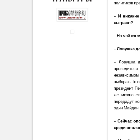
политиков пре
– И никакие
сыграют?
– На мой взгл
– Ловушка дл
– Ловушка д
проводиться
независимом
выборах. То е
президент Пё
же можно ск
передадут ко
один Майдан.
– Сейчас оп
среди ополч