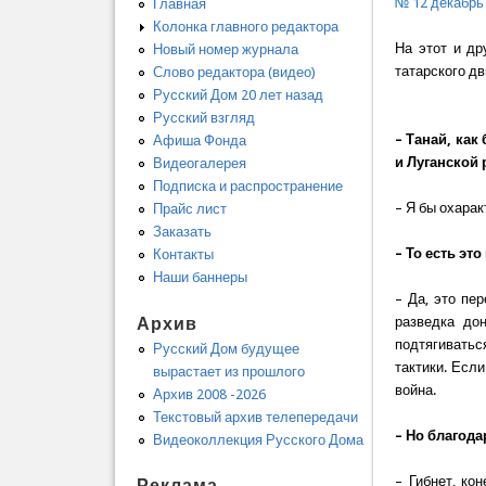
№ 12 декабрь
Главная
Колонка главного редактора
На этот и др
Новый номер журнала
татарского д
Слово редактора (видео)
Русский Дом 20 лет назад
Русский взгляд
– Танай, ка
Афиша Фонда
и Луганской
Видеогалерея
Подписка и распространение
– Я бы охарак
Прайс лист
Заказать
– То есть э
Контакты
Наши баннеры
– Да, это пе
Архив
разведка до
подтягиватьс
Русский Дом будущее
тактики. Есл
вырастает из прошлого
война.
Архив 2008 -2026
Текстовый архив телепередачи
– Но благод
Видеоколлекция Русского Дома
– Гибнет, ко
Реклама