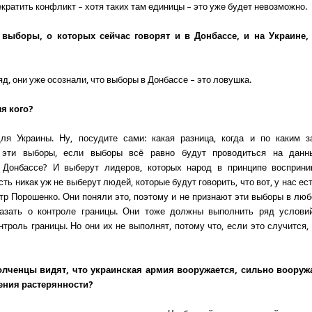
кратить конфликт – хотя таких там единицы – это уже будет невозможно.
 выборы, о которых сейчас говорят и в Донбассе, и на Украине,
яд, они уже осознали, что выборы в Донбассе – это ловушка.
я кого?
ля Украины. Ну, посудите сами: какая разница, когда и по каким з
 эти выборы, если выборы всё равно будут проводиться на дан
 Донбассе? И выберут лидеров, которых народ в принципе восприни
сть никак уж не выберут людей, которые будут говорить, что вот, у нас е
тр Порошенко. Они поняли это, поэтому и не признают эти выборы в люб
азать о контроле границы. Они тоже должны выполнить ряд условий
нтроль границы. Но они их не выполнят, потому что, если это случится,
олченцы видят, что украинская армия вооружается, сильно вооружа
ения растерянности?