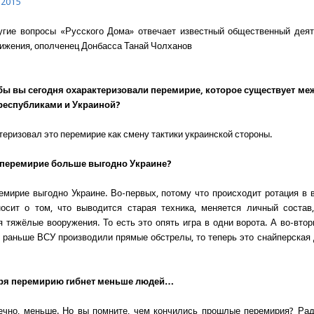
 2015
угие вопросы «Русского Дома» отвечает известный общественный дея
вижения, ополченец Донбасса Танай Чолханов
к бы вы сегодня охарактеризовали перемирие, которое существует ме
 республиками и Украиной?
теризовал это перемирие как смену тактики украинской стороны.
то перемирие больше выгодно Украине?
ремирие выгодно Украине. Во-первых, потому что происходит ротация в 
носит о том, что выводится старая техника, меняется личный состав
я тяжёлые вооружения. То есть это опять игра в одни ворота. А во-втор
и раньше ВСУ производили прямые обстрелы, то теперь это снайперская
аря перемирию гибнет меньше людей…
нечно, меньше. Но вы помните, чем кончились прошлые перемирия? Рад