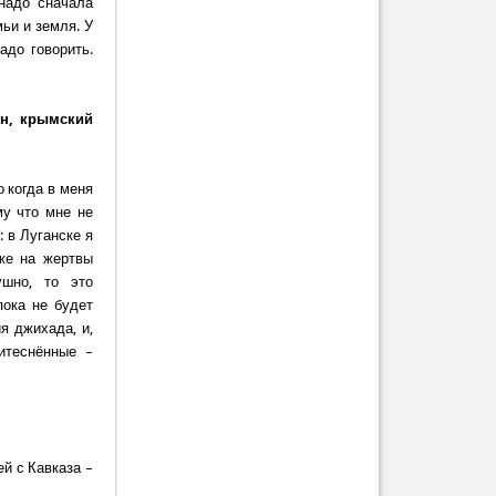
 надо сначала
мьи и земля. У
адо говорить.
ин, крымский
 когда в меня
му что мне не
: в Луганске я
оже на жертвы
ушно, то это
пока не будет
я джихада, и,
итеснённые –
ей с Кавказа –