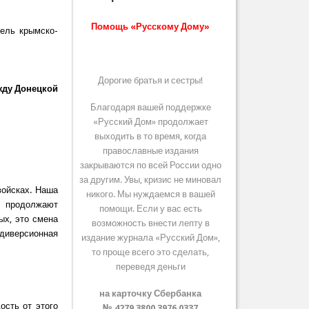
Помощь «Русскому Дому»
тель крымско-
Дорогие братья и сестры!
жду Донецкой
Благодаря вашей поддержке
«Русский Дом» продолжает
выходить в то время, когда
православные издания
закрываются по всей России одно
за другим. Увы, кризис не миновал
войсках. Наша
никого. Мы нуждаемся в вашей
, продолжают
помощи. Если у вас есть
ых, это смена
возможность внести лепту в
 диверсионная
издание журнала «Русский Дом»,
то проще всего это сделать,
переведя деньги
на карточку Сбербанка
ость от этого
№ 4279 3800 3976 0337