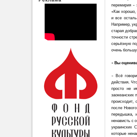
перемирия – 
«Как хорошо, 
и все остал
Например, ук
старая добра
точности стр
серьёзную по
очень большу
– Вы оценив
– Всё говор
действия. Чт
просто не и
заокеанских п
происходит, 
после Нового
передышка, 
ненависть с о
украинских С
которые нена