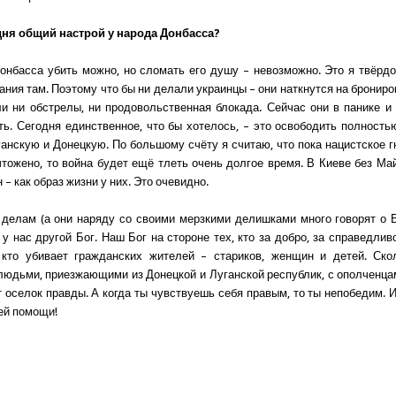
дня общий настрой у народа Донбасса?
онбасса убить можно, но сломать его душу – невозможно. Это я твёрдо
ания там. Поэтому что бы ни делали украинцы – они наткнутся на брониро
и ни обстрелы, ни продовольственная блокада. Сейчас они в панике и 
ь. Сегодня единственное, что бы хотелось, – это освободить полность
ганскую и Донецкую. По большому счёту я считаю, что пока нацистское г
чтожено, то война будет ещё тлеть очень долгое время. В Киеве без Ма
 – как образ жизни у них. Это очевидно.
 делам (а они наряду со своими мерзкими делишками много говорят о Бо
 у нас другой Бог. Наш Бог на стороне тех, кто за добро, за справедлив
, кто убивает гражданских жителей – стариков, женщин и детей. Ско
людьми, приезжающими из Донецкой и Луганской республик, с ополченц
от оселок правды. А когда ты чувствуешь себя правым, то ты непобедим. 
ей помощи!