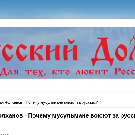
ь
ай Чолханов - Почему мусульмане воюют за русских?
олханов - Почему мусульмане воюют за русс