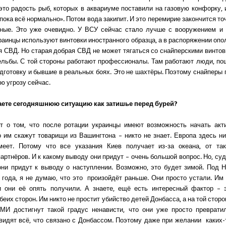
это радость рыб, которых в аквариуме поставили на газовую конфорку, и
пока всё нормально». Потом вода закипит. И это перемирие закончится точ
ьные. Это уже очевидно. У ВСУ сейчас стало лучше с вооружением и 
раинцы используют винтовки иностранного образца, а в распоряжении опо
я СВД. Но старая добрая СВД не может тягаться со снайперскими винто
ельбы. С той стороны работают профессионалы. Там работают люди, п
дготовку и бывшие в реальных боях. Это не шахтёры. Поэтому снайперы
ю угрозу сейчас.
аете сегодняшнюю ситуацию как затишье перед бурей?
ит о том, что после ротации украинцы имеют возможность начать акт
о им скажут товарищи из Вашингтона – никто не знает. Европа здесь ни
меет. Потому что все указания Киев получает из-за океана, от та
артнёров. И к какому выводу они придут – очень большой вопрос. Но, суд
они придут к выводу о наступлении. Возможно, это будет зимой. Под 
 года, я не думаю, что это произойдёт раньше. Они просто устали. Им
и они её опять получили. А знаете, ещё есть интересный фактор – 
беих сторон. Им никто не простит убийство детей Донбасса, а на той сто
МИ достигнут такой градус ненависти, что они уже просто преврати
видят всё, что связано с Донбассом. Поэтому даже при желании каких-