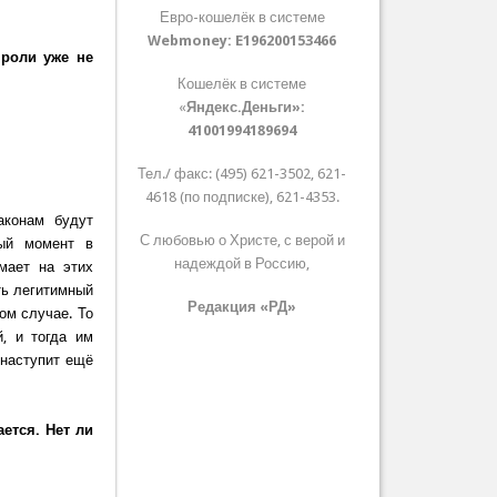
Евро-кошелёк в системе
Webmoney:
E196200153466
 роли уже не
Кошелёк в системе
«
Яндекс.Деньги»:
41001994189694
Тел./ факс: (495) 621-3502, 621-
4618 (по подписке), 621-4353.
аконам будут
С любовью о Христе, с верой и
ный момент в
надеждой в Россию,
мает на этих
сть легитимный
Редакция «РД»
ом случае. То
, и тогда им
 наступит ещё
ется. Нет ли