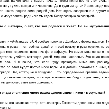
знали, на что шли, с самого начала. Чтобы пойти против этой силы,
я могут убить завтра или через час. Да и куда им идти? У всех сзади се
ая шахта, родное село, родной дом. Нет, здесь совершенно о другом н
е могут понять, ради чего мы сдаём Киеву позицию за позицией.
те о шахтёрах, о тех, кто там родился и живёт. Но вы мусульман
влияли убийства детей. Я вообще приехал в Донбасс с фотоаппаратом. Но
ять, я решил: нет, ребята, давайте, я ещё возьму в руки оружие, пото
да в меня стреляют, пока я их фотографирую. Но самое главное, конечно
детелем убийств беженцев, детей, мирного населения. Это было пох
ам зла. И я понял, что если буду проходить мимо зла равнод
тво со злом будет против моей веры. И я должен сражаться с ними, 
орядок. Это, кстати, не я придумал. Есть определённые правила ведени
ет установлен порядок, пока притеснители не будут подавлены, а пр
 мы должны с этим злом сражаться.
а в рядах ополчения много ваших единомышленников – мусульман?
чно много казанских татар, есть башкиры. Также там довольно много люд
 чеченцы…