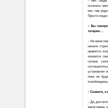
– Нет. Люди 
осознать: мен
них там родн
Просто люди н
– Вы говори
татарин…
– На меня по
начали стрел
нравится, ког
оказался сви
сатане, сил
соглашательс
установлен п
пока не буд
освобождены,
– Скажите, 
– Да, достато
дагестанцы,