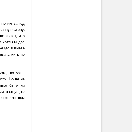
 понял за год
ванную стену.
не знают, что
ю хотя бы две
нездо в Киеве
йдана жить не
ге), их бог –
ость. Но не на
лько бы я ни
ами, я ощущаю
И я желаю вам