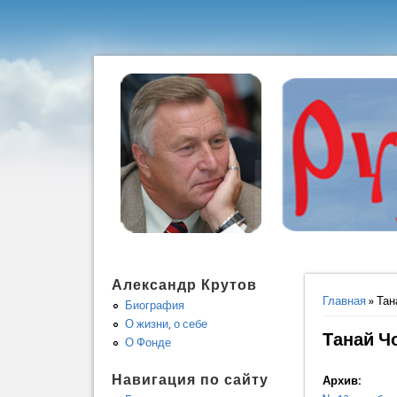
Александр Крутов
Вы здес
Главная
» Тан
Биография
О жизни, о себе
Танай Ч
О Фонде
Навигация по сайту
Архив: