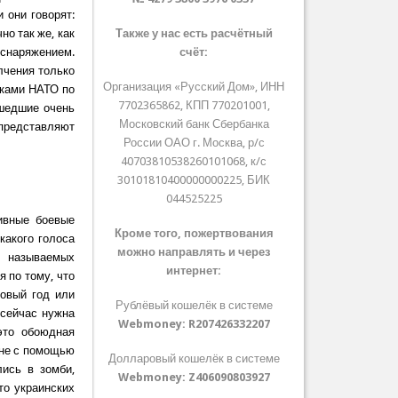
 они говорят:
но так же, как
Также у нас есть расчётный
снаряжением.
счёт:
лчения только
Организация «Русский Дом», ИНН
вками НАТО по
7702365862, КПП 770201001,
ошедшие очень
Московский банк Сбербанка
 представляют
России ОАО г. Москва, р/с
40703810538260101068, к/с
30101810400000000225, БИК
044525225
ивные боевые
Кроме того, пожертвования
какого голоса
можно направлять и через
к называемых
интернет:
я по тому, что
Новый год или
Рублёвый кошелёк в системе
 сейчас нужна
Webmoney:
R207426332207
это обоюдная
роне с помощью
Долларовый кошелёк в системе
лись в зомби,
Webmoney:
Z406090803927
то украинских