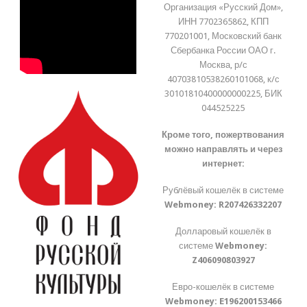
Организация «Русский Дом»,
ИНН 7702365862, КПП
770201001, Московский банк
Сбербанка России ОАО г.
Москва, р/с
40703810538260101068, к/с
30101810400000000225, БИК
044525225
Кроме того, пожертвования
можно направлять и через
интернет:
Рублёвый кошелёк в системе
Webmoney:
R207426332207
Долларовый кошелёк в
системе
Webmoney:
Z406090803927
Евро-кошелёк в системе
Webmoney:
E196200153466