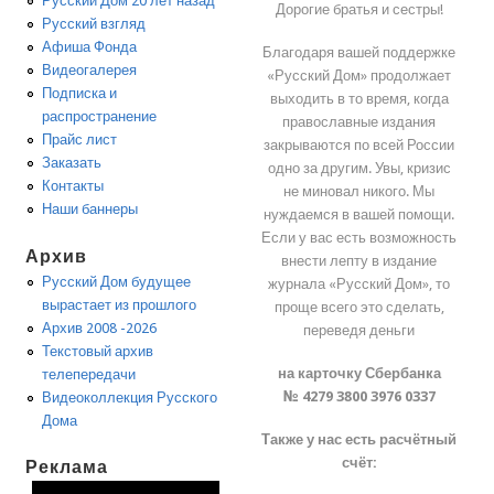
Русский Дом 20 лет назад
Дорогие братья и сестры!
Русский взгляд
Афиша Фонда
Благодаря вашей поддержке
Видеогалерея
«Русский Дом» продолжает
Подписка и
выходить в то время, когда
распространение
православные издания
Прайс лист
закрываются по всей России
Заказать
одно за другим. Увы, кризис
Контакты
не миновал никого. Мы
Наши баннеры
нуждаемся в вашей помощи.
Если у вас есть возможность
Архив
внести лепту в издание
Русский Дом будущее
журнала «Русский Дом», то
вырастает из прошлого
проще всего это сделать,
Архив 2008 -2026
переведя деньги
Текстовый архив
на карточку Сбербанка
телепередачи
№ 4279 3800 3976 0337
Видеоколлекция Русского
Дома
Также у нас есть расчётный
счёт:
Реклама